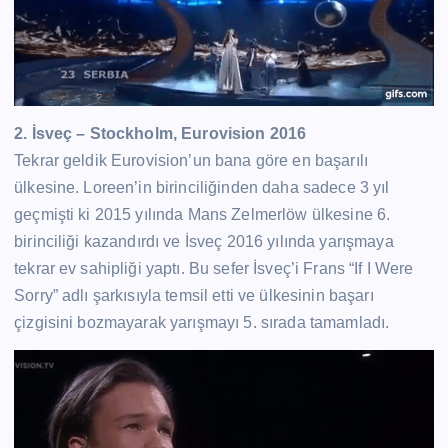
2. İsveç – Stockholm, Eurovision 2016
Tekrar geldik Eurovision’un bana göre en başarılı
ülkesine. Loreen’in birinciliğinden daha sadece 3 yıl
geçmişti ki 2015 yılında Mans Zelmerlöw ülkesine 6.
birinciliği kazandırdı ve İsveç 2016 yılında yarışmaya
tekrar ev sahipliği yaptı. Bu sefer İsveç’i Frans “If I Were
Sorry” adlı şarkısıyla temsil etti ve ülkesinin başarı
çizgisini bozmayarak yarışmayı 5. sırada tamamladı.