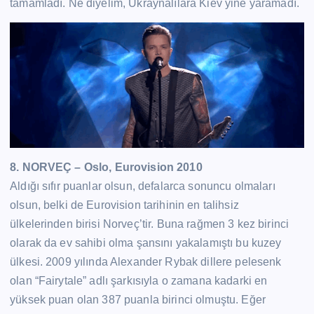
tamamladı. Ne diyelim, Ukraynalılara Kiev yine yaramadı.
8. NORVEÇ – Oslo, Eurovision 2010
Aldığı sıfır puanlar olsun, defalarca sonuncu olmaları
olsun, belki de Eurovision tarihinin en talihsiz
ülkelerinden birisi Norveç’tir. Buna rağmen 3 kez birinci
olarak da ev sahibi olma şansını yakalamıştı bu kuzey
ülkesi. 2009 yılında Alexander Rybak dillere pelesenk
olan “Fairytale” adlı şarkısıyla o zamana kadarki en
yüksek puan olan 387 puanla birinci olmuştu. Eğer