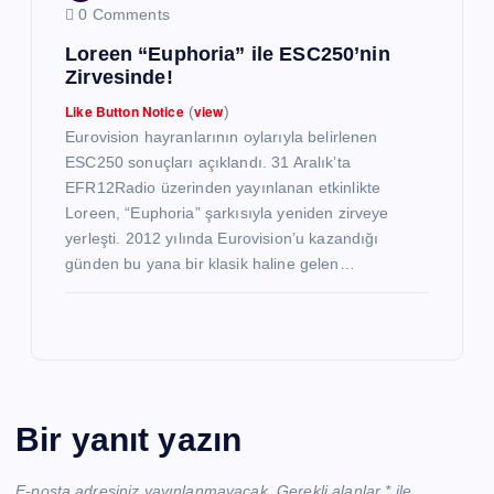
0 Comments
Loreen “Euphoria” ile ESC250’nin
Zirvesinde!
Like Button Notice
view
(
)
Eurovision hayranlarının oylarıyla belirlenen
ESC250 sonuçları açıklandı. 31 Aralık’ta
EFR12Radio üzerinden yayınlanan etkinlikte
Loreen, “Euphoria” şarkısıyla yeniden zirveye
yerleşti. 2012 yılında Eurovision’u kazandığı
günden bu yana bir klasik haline gelen…
Bir yanıt yazın
E-posta adresiniz yayınlanmayacak.
Gerekli alanlar
*
ile