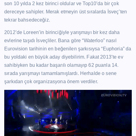
son 10 yılda 2 kez birinci oldular ve Top10’da bir çok
dereceye sahipler. Merak etmeyin üst sıralarda İsveç’ten
tekrar bahsedeceğiz.
2012’de Loreen’in birinciğiyle yarışmayı bir kez daha
evlerine taşıdı İsveçliler. Bana göre “Waterloo” nasıl
Eurovision tarihinin en beğenilen şarkısıysa “Euphoria” da
bu yoldaki en büyük aday diyebilirim. Fakat 2013’te ev
sahibiyken bu kadar başarılı olamayıp 62 puanla 14.
sırada yarışmayı tamamlamışlardı. Herhalde o sene
şarkıdan çok organizasyona önem verdiler.