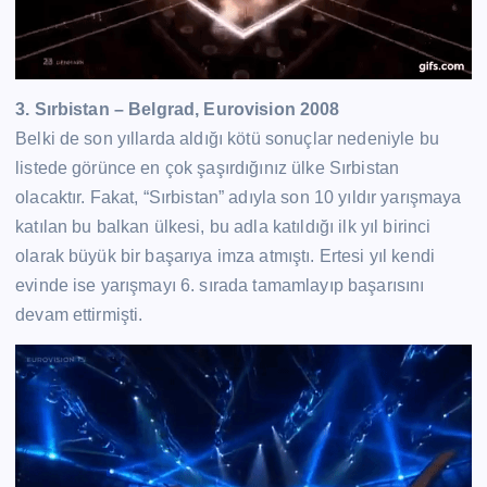
3. Sırbistan – Belgrad, Eurovision 2008
Belki de son yıllarda aldığı kötü sonuçlar nedeniyle bu
listede görünce en çok şaşırdığınız ülke Sırbistan
olacaktır. Fakat, “Sırbistan” adıyla son 10 yıldır yarışmaya
katılan bu balkan ülkesi, bu adla katıldığı ilk yıl birinci
olarak büyük bir başarıya imza atmıştı. Ertesi yıl kendi
evinde ise yarışmayı 6. sırada tamamlayıp başarısını
devam ettirmişti.