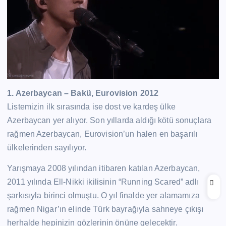
1. Azerbaycan – Bakü, Eurovision 2012
Listemizin ilk sırasında ise dost ve kardeş ülke
Azerbaycan yer alıyor. Son yıllarda aldığı kötü sonuçlara
rağmen Azerbaycan, Eurovision’un halen en başarılı
ülkelerinden sayılıyor.
Yarışmaya 2008 yılından itibaren katılan Azerbaycan,
2011 yılında Ell-Nikki ikilisinin “Running Scared” adlı
şarkısıyla birinci olmuştu. O yıl finalde yer alamamıza
rağmen Nigar’ın elinde Türk bayrağıyla sahneye çıkışı
herhalde hepinizin gözlerinin önüne gelecektir.