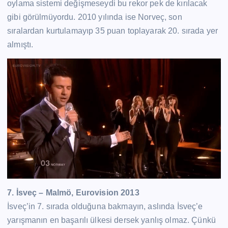
oylama sistemi değişmeseydi bu rekor pek de kırılacak
gibi görülmüyordu. 2010 yılında ise Norveç, son
sıralardan kurtulamayıp 35 puan toplayarak 20. sırada yer
almıştı.
7. İsveç – Malmö, Eurovision 2013
İsveç’in 7. sırada olduğuna bakmayın, aslında İsveç’e
yarışmanın en başarılı ülkesi dersek yanlış olmaz. Çünkü