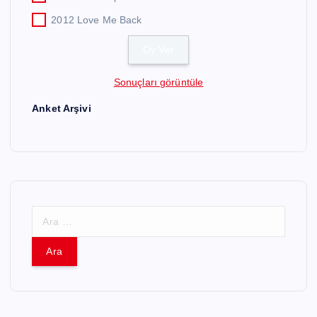
2012 Love Me Back
Sonuçları görüntüle
Anket Arşivi
A
r
a
m
a
: