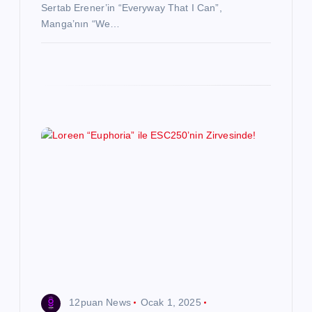
Sertab Erener’in “Everyway That I Can”,
Manga’nın “We…
12puan News
Ocak 1, 2025