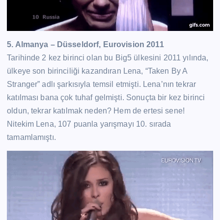
5. Almanya – Düsseldorf, Eurovision 2011
Tarihinde 2 kez birinci olan bu Big5 ülkesini 2011 yılında,
ülkeye son birinciliği kazandıran Lena, “Taken By A
Stranger” adlı şarkısıyla temsil etmişti. Lena’nın tekrar
katılması bana çok tuhaf gelmişti. Sonuçta bir kez birinci
oldun, tekrar katılmak neden? Hem de ertesi sene!
Nitekim Lena, 107 puanla yarışmayı 10. sırada
tamamlamıştı.