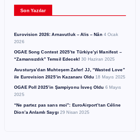
e
Son Yazılar
r
Eurovision 2026: Arnavutluk – Alis – Nân
4 Ocak
2026
OGAE Song Contest 2025’te Türkiye’yi Manifest –
“Zamansızdık” Temsil Edecek!
30 Haziran 2025
Avusturya’dan Muhteşem Zafer! JJ, “Wasted Love”
ile Eurovision 2025’in Kazananı Oldu
18 Mayıs 2025
OGAE Poll 2025’in Şampiyonu İsveç Oldu
6 Mayıs
2025
“Ne partez pas sans moi”: EuroAirport’tan Céline
Dion’a Anlamlı Saygı
29 Nisan 2025