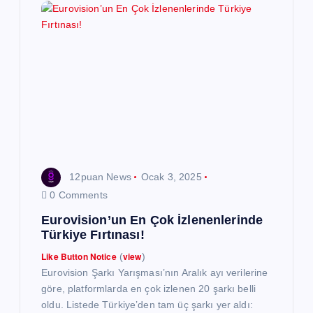
n
m
e
s
i
12puan News
Ocak 3, 2025
0 Comments
Eurovision’un En Çok İzlenenlerinde
Türkiye Fırtınası!
Like Button Notice
view
(
)
Eurovision Şarkı Yarışması’nın Aralık ayı verilerine
göre, platformlarda en çok izlenen 20 şarkı belli
oldu. Listede Türkiye’den tam üç şarkı yer aldı: