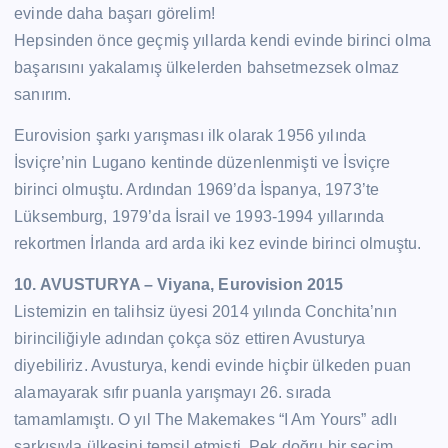
evinde daha başarı görelim!
Hepsinden önce geçmiş yıllarda kendi evinde birinci olma
başarısını yakalamış ülkelerden bahsetmezsek olmaz
sanırım.
Eurovision şarkı yarışması ilk olarak 1956 yılında
İsviçre’nin Lugano kentinde düzenlenmişti ve İsviçre
birinci olmuştu. Ardından 1969’da İspanya, 1973’te
Lüksemburg, 1979’da İsrail ve 1993-1994 yıllarında
rekortmen İrlanda ard arda iki kez evinde birinci olmuştu.
10. AVUSTURYA – Viyana, Eurovision 2015
Listemizin en talihsiz üyesi 2014 yılında Conchita’nın
birinciliğiyle adından çokça söz ettiren Avusturya
diyebiliriz. Avusturya, kendi evinde hiçbir ülkeden puan
alamayarak sıfır puanla yarışmayı 26. sırada
tamamlamıştı. O yıl The Makemakes “I Am Yours” adlı
şarkısıyla ülkesini temsil etmişti. Pek doğru bir seçim