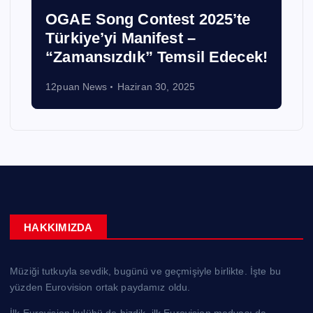
Avusturya’dan Muhteşem
Zafer! JJ, “Wasted Love” ile
Eurovision 2025’in Kazananı
!
Oldu
12puan News
Mayıs 18, 2025
HAKKIMIZDA
Müziği tutkuyla sevdik, bugünü ve geçmişiyle birlikte. İşte bu
yüzden Eurovision ortak paydamız oldu.
İlk Eurovision kulübü de bizdik, ilk Eurovision medyası da.