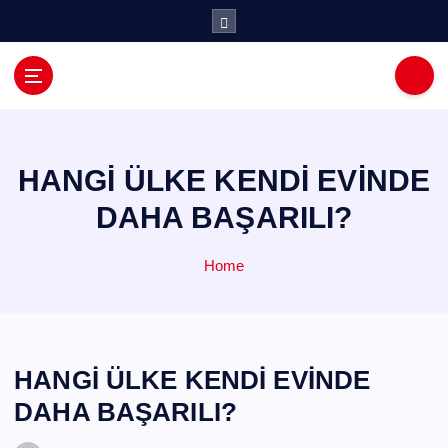
İ
ç
e
r
i
ğ
e
a
HANGİ ÜLKE KENDİ EVİNDE
t
DAHA BAŞARILI?
l
a
Home
HANGİ ÜLKE KENDİ EVİNDE
DAHA BAŞARILI?