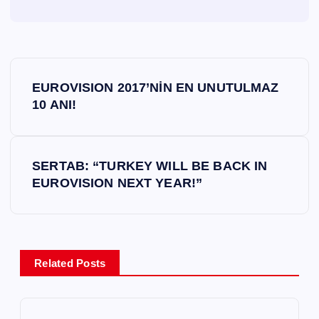
Y
EUROVISION 2017’NİN EN UNUTULMAZ
a
10 ANI!
z
SERTAB: “TURKEY WILL BE BACK IN
ı
EUROVISION NEXT YEAR!”
g
e
Related Posts
z
i