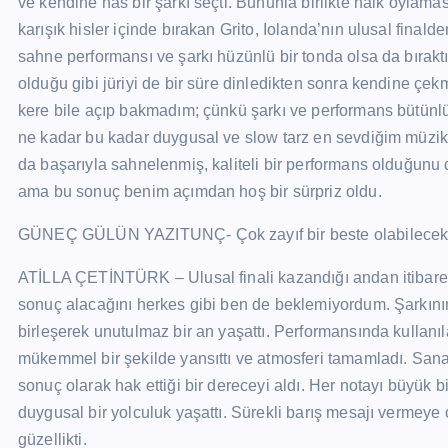
ve kendine has bir şarkı seçti. Bununla birlikte halk oylama
karışık hisler içinde bırakan Grito, Iolanda’nın ulusal final
sahne performansı ve şarkı hüzünlü bir tonda olsa da bıraktı
olduğu gibi jüriyi de bir süre dinledikten sonra kendine çek
kere bile açıp bakmadım; çünkü şarkı ve performans bütünl
ne kadar bu kadar duygusal ve slow tarz en sevdiğim müzik t
da başarıyla sahnelenmiş, kaliteli bir performans olduğunu
ama bu sonuç benim açımdan hoş bir sürpriz oldu.
GÜNEÇ GÜLÜN YAZITUNÇ- Çok zayıf bir beste olabilecek e
ATİLLA ÇETİNTÜRK – Ulusal finali kazandığı andan itibaren
sonuç alacağını herkes gibi ben de beklemiyordum. Şarkının d
birleşerek unutulmaz bir an yaşattı. Performansında kullanıla
mükemmel bir şekilde yansıttı ve atmosferi tamamladı. San
sonuç olarak hak ettiği bir dereceyi aldı. Her notayı büyük b
duygusal bir yolculuk yaşattı. Sürekli barış mesajı vermey
güzellikti.