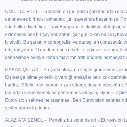
UMUT CERTEL – Senenin en jüri dostu şarkılarından olacağı s
de televote birincisi olmadan, jüri sayesinde kazanmıştı. Por
son halka diyebiliriz. Tabii Europapa diskalifiye olduğu içi
eklenecek pek bir şey yok zaten. Şiir gibi akan bir ses, büyü
iyisiydi). Bu şarkının koreografisi ve dansçıları olmasaydı, 
düşünüyorum. O modern dans diyebileceğimiz koreografi al
sahnesinde arkaya konan mavi tonların önünde bembeyaz su
HAKAN ÇOLAK – Bu şarkı ulusalda seçildiğinde beni çok içi
Kişisel gelişime yönelik o verdiği mesajlar beni çok derinde
harika.. Sürekli dinliyorum, uzun sürede devam edeceğim. 
tadından yenmeyecek bir performans ortaya çıkıyor. Eleştire
Eurovision sahnesine taşınması. Ben Eurovision sahnesind
şeyler görmek isterim.
ALAZ ATA ŞENOL – Portekiz bu sene de artık Eurovision izley