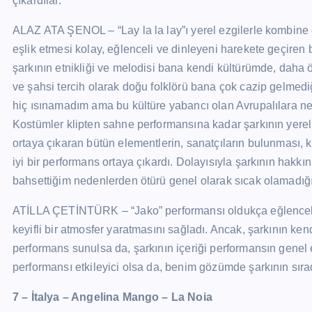
çıkardılar.
ALAZ ATA ŞENOL – “Lay la la lay”ı yerel ezgilerle kombine e
eşlik etmesi kolay, eğlenceli ve dinleyeni harekete geçiren b
şarkının etnikliği ve melodisi bana kendi kültürümde, daha
ve şahsi tercih olarak doğu folklörü bana çok cazip gelmedi
hiç ısınamadım ama bu kültüre yabancı olan Avrupalılara n
Kostümler klipten sahne performansına kadar şarkının yerel
ortaya çıkaran bütün elementlerin, sanatçıların bulunması, 
iyi bir performans ortaya çıkardı. Dolayısıyla şarkının hak
bahsettiğim nedenlerden ötürü genel olarak sıcak olamadığı
ATİLLA ÇETİNTÜRK – “Jako” performansı oldukça eğlenceliyd
keyifli bir atmosfer yaratmasını sağladı. Ancak, şarkının ke
performans sunulsa da, şarkının içeriği performansın genel
performansı etkileyici olsa da, benim gözümde şarkının sırad
7 – İtalya – Angelina Mango – La Noia