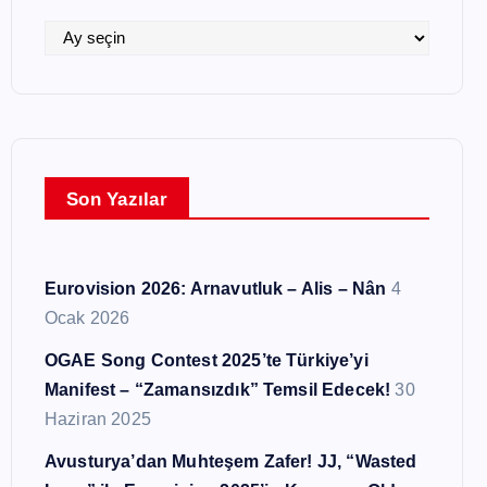
i
l
A
e
r
r
ş
i
v
l
Son Yazılar
e
r
Eurovision 2026: Arnavutluk – Alis – Nân
4
Ocak 2026
OGAE Song Contest 2025’te Türkiye’yi
Manifest – “Zamansızdık” Temsil Edecek!
30
Haziran 2025
Avusturya’dan Muhteşem Zafer! JJ, “Wasted