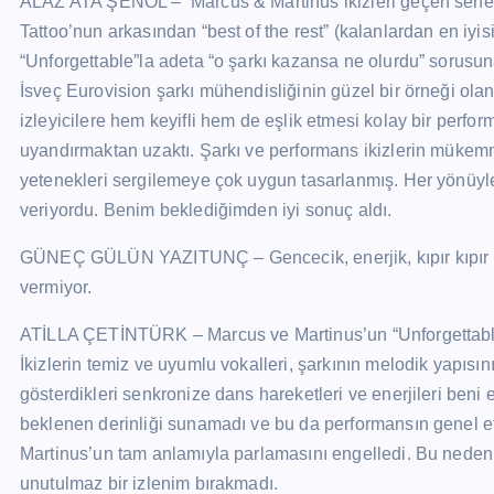
ALAZ ATA ŞENOL – Marcus & Martinus ikizleri geçen sene 
Tattoo’nun arkasından “best of the rest” (kalanlardan en iyi
“Unforgettable”la adeta “o şarkı kazansa ne olurdu” sorusu
İsveç Eurovision şarkı mühendisliğinin güzel bir örneği olan 
izleyicilere hem keyifli hem de eşlik etmesi kolay bir perf
uyandırmaktan uzaktı. Şarkı ve performans ikizlerin mükemm
yetenekleri sergilemeye çok uygun tasarlanmış. Her yönüyle 
veriyordu. Benim beklediğimden iyi sonuç aldı.
GÜNEÇ GÜLÜN YAZITUNÇ – Gencecik, enerjik, kıpır kıpır bir k
vermiyor.
ATİLLA ÇETİNTÜRK – Marcus ve Martinus’un “Unforgettable” 
İkizlerin temiz ve uyumlu vokalleri, şarkının melodik yapısın
gösterdikleri senkronize dans hareketleri ve enerjileri beni 
beklenen derinliği sunamadı ve bu da performansın genel etki
Martinus’un tam anlamıyla parlamasını engelledi. Bu nedenle
unutulmaz bir izlenim bırakmadı.