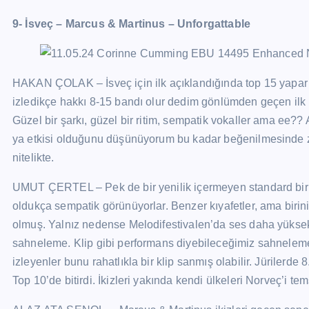
9- İsveç – Marcus & Martinus – Unforgattable
HAKAN ÇOLAK – İsveç için ilk açıklandığında top 15 yapar d
izledikçe hakkı 8-15 bandı olur dedim gönlümden geçen ilk 
Güzel bir şarkı, güzel bir ritim, sempatik vokaller ama ee?? A
ya etkisi olduğunu düşünüyorum bu kadar beğenilmesinde zira
nitelikte.
UMUT ÇERTEL – Pek de bir yenilik içermeyen standard bir rad
oldukça sempatik görünüyorlar. Benzer kıyafetler, ama birini
olmuş. Yalnız nedense Melodifestivalen’da ses daha yüksek
sahneleme. Klip gibi performans diyebileceğimiz sahneleme
izleyenler bunu rahatlıkla bir klip sanmış olabilir. Jürilerde
Top 10’de bitirdi. İkizleri yakında kendi ülkeleri Norveç’i t