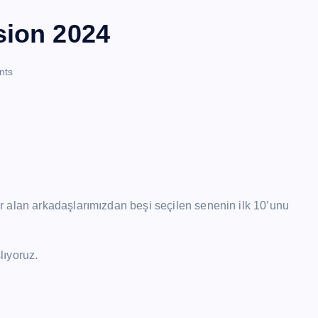
sion 2024
nts
 alan arkadaşlarımızdan beşi seçilen senenin ilk 10’unu
lıyoruz.