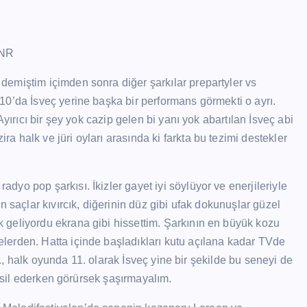
emiştim içimden sonra diğer şarkılar prepartyler vs
10’da İsveç yerine başka bir performans görmekti o ayrı.
yırıcı bir şey yok cazip gelen bi yanı yok abartılan İsveç abi
 halk ve jüri oyları arasında ki farkta bu tezimi destekler
yo pop şarkısı. İkizler gayet iyi söylüyor ve enerjileriyle
n saçlar kıvırcık, diğerinin düz gibi ufak dokunuşlar güzel
 geliyordu ekrana gibi hissettim. Şarkının en büyük kozu
lerden. Hatta içinde başladıkları kutu açılana kadar TVde
 8., halk oyunda 11. olarak İsveç yine bir şekilde bu seneyi de
emsil ederken görürsek şaşırmayalım.