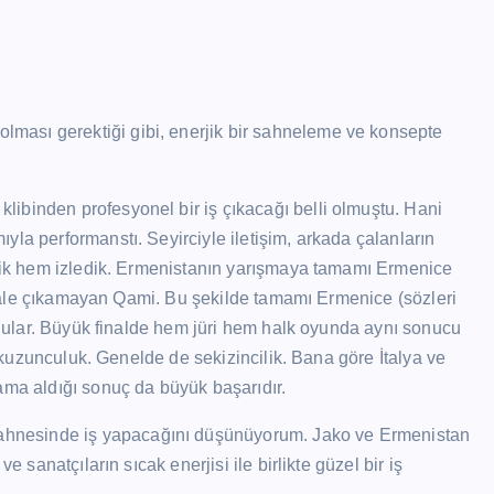
ası gerektiği gibi, enerjik bir sahneleme ve konsepte
ibinden profesyonel bir iş çıkacağı belli olmuştu. Hani
yla performanstı. Seyirciyle iletişim, arkada çalanların
endik hem izledik. Ermenistanın yarışmaya tamamı Ermenice
 finale çıkamayan Qami. Bu şekilde tamamı Ermenice (sözleri
oldular. Büyük finalde hem jüri hem halk oyunda aynı sonucu
 dokuzunculuk. Genelde de sekizincilik. Bana göre İtalya ve
ama aldığı sonuç da büyük başarıdır.
hnesinde iş yapacağını düşünüyorum. Jako ve Ermenistan
e sanatçıların sıcak enerjisi ile birlikte güzel bir iş