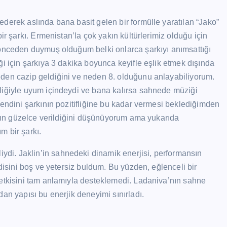
derek aslında bana basit gelen bir formülle yaratılan “Jako”
ir şarkı. Ermenistan’la çok yakın kültürlerimiz olduğu için
 önceden duymuş olduğum belki onlarca şarkıyı anımsattığı
ği için şarkıya 3 dakika boyunca keyifle eşlik etmek dışında
eden cazip geldiğini ve neden 8. olduğunu anlayabiliyorum.
liğiyle uyum içindeydi ve bana kalırsa sahnede müziği
kendini şarkının pozitifliğine bu kadar vermesi beklediğimden
kının güzelce verildiğini düşünüyorum ama yukarıda
m bir şarkı.
i. Jaklin’in sahnedeki dinamik enerjisi, performansın
ndisini boş ve yetersiz buldum. Bu yüzden, eğlenceli bir
 etkisini tam anlamıyla desteklemedi. Ladaniva’nın sahne
an yapısı bu enerjik deneyimi sınırladı.