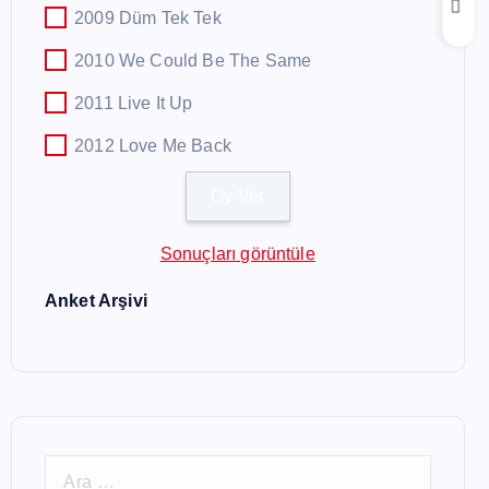
2009 Düm Tek Tek
2010 We Could Be The Same
2011 Live It Up
2012 Love Me Back
Sonuçları görüntüle
Anket Arşivi
A