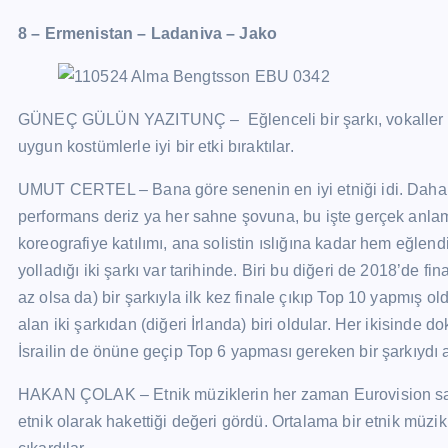
8 – Ermenistan – Ladaniva – Jako
GÜNEÇ GÜLÜN YAZITUNÇ – Eğlenceli bir şarkı, vokaller olm
uygun kostümlerle iyi bir etki bıraktılar.
UMUT CERTEL – Bana göre senenin en iyi etniği idi. Daha kl
performans deriz ya her sahne şovuna, bu işte gerçek anlamı
koreografiye katılımı, ana solistin ıslığına kadar hem eğl
yolladığı iki şarkı var tarihinde. Biri bu diğeri de 2018’de
az olsa da) bir şarkıyla ilk kez finale çıkıp Top 10 yapmış 
alan iki şarkıdan (diğeri İrlanda) biri oldular. Her ikisinde
İsrailin de önüne geçip Top 6 yapması gereken bir şarkıydı 
HAKAN ÇOLAK – Etnik müziklerin her zaman Eurovision sa
etnik olarak hakettiği değeri gördü. Ortalama bir etnik müzik v