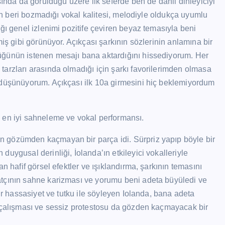
sında da görüldüğü üzere ilk seferde ben de dahil dinleyiciyi
den beri bozmadığı vokal kalitesi, melodiyle oldukça uyumlu
ğı genel izlenimi pozitife çeviren beyaz temasıyla beni
miş gibi görünüyor. Açıkçası şarkının sözlerinin anlamına bir
üğünün istenen mesajı bana aktardığını hissediyorum. Her
arzları arasında olmadığı için şarkı favorilerimden olmasa
 düşünüyorum. Açıkçası ilk 10a girmesini hiç beklemiyordum
n iyi sahneleme ve vokal performansı.
 gözümden kaçmayan bir parça idi. Sürpriz yapıp böyle bir
uygusal derinliği, İolanda’ın etkileyici vokalleriyle
n hafif görsel efektler ve ışıklandırma, şarkının temasını
atçının sahne karizması ve yorumu beni adeta büyüledi ve
ir hassasiyet ve tutku ile söyleyen Iolanda, bana adeta
e çalışması ve sessiz protestosu da gözden kaçmayacak bir