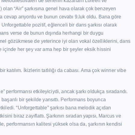
Melodifestivalen’de senenin kazananı Loreen ve
si) olan “Air” şarkısına genel hava olarak çok benzeyen
na cevap arıyordu ve bunun cevabı 9.luk oldu. Bana göre
Unforgettable pozitif, eğlenceli bir dans şarkısı olarak
ormans verse de bunun dışında herhangi bir duygu
el gözükmese de yeterince iyi olan vokal özelliklerini, dans
içinde her şey var ama hep bir şeyler eksik hissini
atılım. İkizlerin tatlılığı da cabası. Ama çok winner vibe
performansı etkileyiciydi, ancak şarkı oldukça sıradandı.
ı başarılı bir şekilde yansıttı. Performans boyunca
etkiledi. “Unforgettable” şarkısı bana melodik açıdan
sini biraz zayıflattı. Şarkının sıradan yapısı, Marcus ve
, performansın kalitesi yüksek olsa da, şarkının kendisi