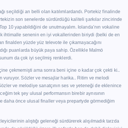
eçildiği an belli olan katılımlardandı. Portekiz finalinde
tekizin son senelerde sürdürdüğü kaliteli şarkılar zincirinde
n Top 10 yapabildiğini de unutmayalım. Iolanda’nın vokaline
k ihtimalle senenin en iyi vokallerinden biriydi (belki de en
yarı finalden yüzde yüz televote ile çıkamayacağını
dığı puanlarda büyük paya sahip. Özellikle Malmö
num da çok iyi seçilmiş renklerdi.
ne çekmemişti ama sonra beni içine o kadar çok çekti ki..
n vuruyor. Sözler ve mesajlar harika.. Ritim ve melodi
Sözler ve melodiye sanatçının ses ve yeteneği de eklenince
ceğim tek şey ulusal performansın birebir aynısının
e daha önce ulusal finaller veya prepartyde görmediğim
icilerinin alıştığı geleneği sürdürerek alışılmadık tarzda