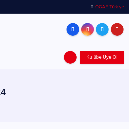
OGAE Türkiye
Kulübe Üye Ol
24