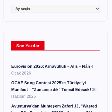
i
l
A
e
r
r
ş
i
v
l
Son Yazılar
e
r
Eurovision 2026: Arnavutluk – Alis – Nân
4
Ocak 2026
OGAE Song Contest 2025’te Türkiye’yi
Manifest – “Zamansızdık” Temsil Edecek!
30
Haziran 2025
Avusturya’dan Muhteşem Zafer! JJ, “Wasted