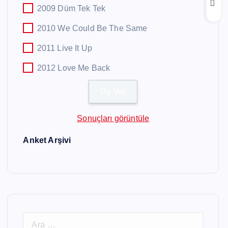
2009 Düm Tek Tek
2010 We Could Be The Same
2011 Live It Up
2012 Love Me Back
Sonuçları görüntüle
Anket Arşivi
A