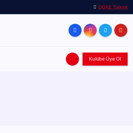
OGAE Türkiye
Kulübe Üye Ol