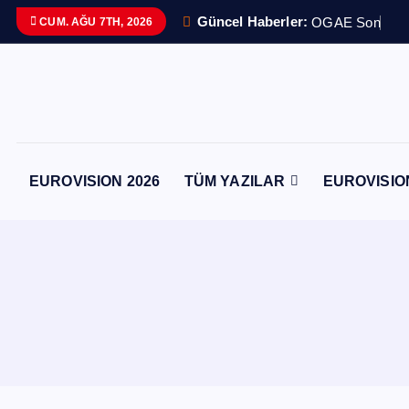
İ
Güncel Haberler:
O
G
A
E
S
o
n
g
C
CUM. AĞU 7TH, 2026
ç
e
r
i
ğ
e
EUROVISION 2026
TÜM YAZILAR
EUROVISIO
a
t
l
a