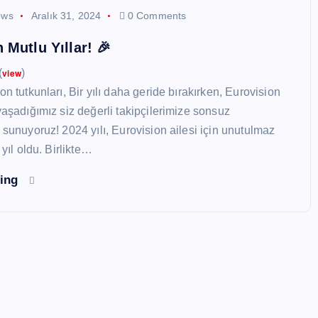
ews
Aralık 31, 2024
0 Comments
 Mutlu Yıllar! 🎉
(
view
)
on tutkunları, Bir yılı daha geride bırakırken, Eurovision
yaşadığımız siz değerli takipçilerimize sonsuz
 sunuyoruz! 2024 yılı, Eurovision ailesi için unutulmaz
 yıl oldu. Birlikte…
ding