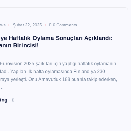
ews
Şubat 22, 2025
0 Comments
e Haftalık Oylama Sonuçları Açıklandı:
tanın Birincisi!
urovision 2025 şarkıları için yaptığı haftalık oylamanın
kladı. Yapılan ilk hafta oylamasında Finlandiya 230
sıraya yerleşti. Onu Arnavutluk 188 puanla takip ederken,
6…
ding