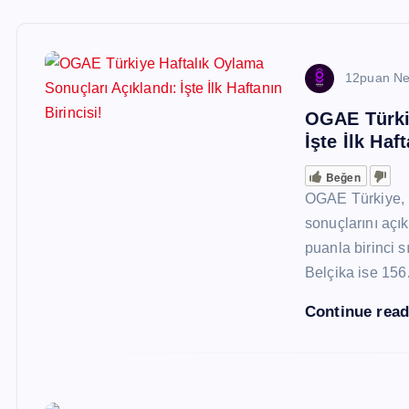
12puan N
OGAE Türkiy
İşte İlk Haf
Beğen
OGAE Türkiye, E
sonuçlarını açı
puanla birinci 
Belçika ise 15
Continue rea