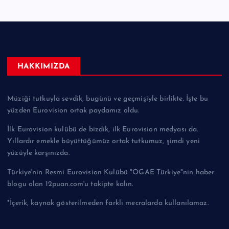
HAKKIMIZDA
Müziği tutkuyla sevdik, bugünü ve geçmişiyle birlikte. İşte bu
yüzden Eurovision ortak paydamız oldu.
İlk Eurovision kulübü de bizdik, ilk Eurovision medyası da.
Yıllardır emekle büyüttüğümüz ortak tutkumuz, şimdi yeni
yüzüyle karşınızda.
Türkiye'nin Resmi Eurovision Kulübü "OGAE Türkiye"nin haber
blogu olan 12puan.com'u takipte kalın.
*İçerik, kaynak gösterilmeden farklı mecralarda kullanılamaz.