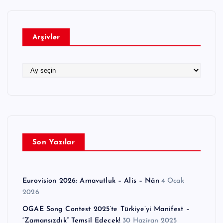
g
o
r
Arşivler
i
l
e
A
r
r
ş
i
v
l
e
Son Yazılar
r
Eurovision 2026: Arnavutluk – Alis – Nân
4 Ocak
2026
OGAE Song Contest 2025’te Türkiye’yi Manifest –
“Zamansızdık” Temsil Edecek!
30 Haziran 2025