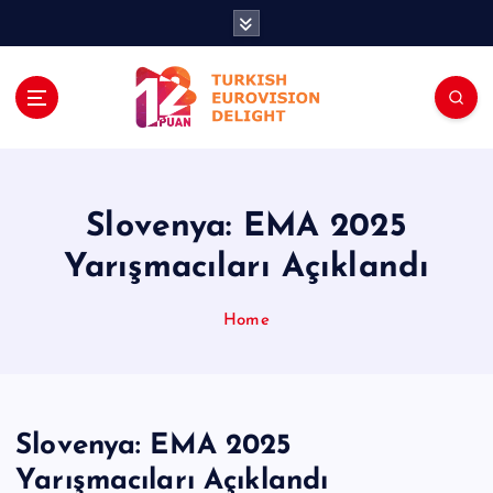
İ
ç
e
r
i
ğ
e
a
t
Slovenya: EMA 2025
l
Yarışmacıları Açıklandı
a
Home
Slovenya: EMA 2025
Yarışmacıları Açıklandı