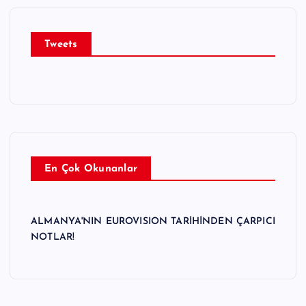
ı
Tweets
En Çok Okunanlar
ALMANYA'NIN EUROVISION TARİHİNDEN ÇARPICI
NOTLAR!