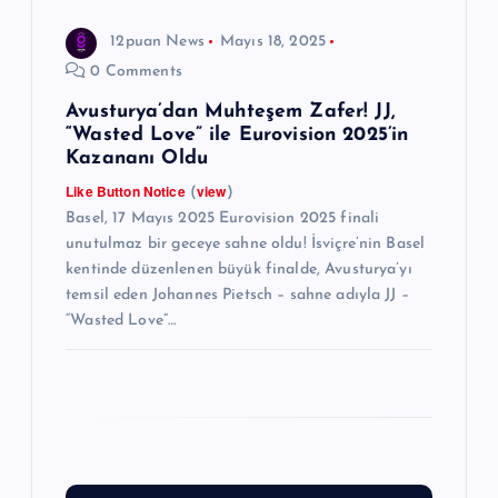
i
12puan News
Mayıs 18, 2025
0 Comments
Avusturya’dan Muhteşem Zafer! JJ,
“Wasted Love” ile Eurovision 2025’in
Kazananı Oldu
Like Button Notice
view
(
)
Basel, 17 Mayıs 2025 Eurovision 2025 finali
unutulmaz bir geceye sahne oldu! İsviçre’nin Basel
kentinde düzenlenen büyük finalde, Avusturya’yı
temsil eden Johannes Pietsch – sahne adıyla JJ –
“Wasted Love”…