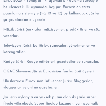
EMA 2025’in sonuçları iki aşamalı bir oylama süreciyle
belirlenecek. İlk aşamada, beş jüri Eurovision tarzı
puanlama sistemiyle (1-8, 10 ve 12) oy kullanacak. Jüriler
şu gruplardan oluşacak:
Müzik Jürisi: Şarkıcılar, müzisyenler, prodüktörler ve söz
yazarları.
Televizyon Jürisi: Editörler, sunucular, yönetmenler ve
koreograflar.
Radyo Jürisi: Radyo editörleri, gazeteciler ve sunucular.
OGAE Slovenya Jürisi: Eurovision fan kulübü üyeleri.
Uluslararası Eurovision Influencer Jürisi: Bloggerlar,
vloggerlar ve online gazeteciler.
Jürilerin oylarıyla en yüksek puanı alan iki şarkı süper
finale yükselecek. Süper finalde kazanan, yalnızca halk