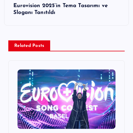
Eurovision 2025’in Tema Tasarımı ve
ı
Sloganı Tanıtıldı
g
e
Related Posts
z
i
n
m
e
s