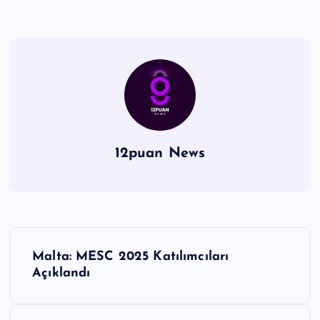
12puan News
Y
Malta: MESC 2025 Katılımcıları
a
Açıklandı
z