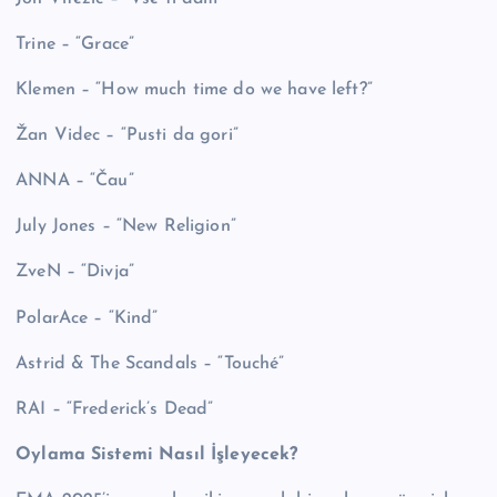
Trine – “Grace”
Klemen – “How much time do we have left?”
Žan Videc – “Pusti da gori”
ANNA – “Čau”
July Jones – “New Religion”
ZveN – “Divja”
PolarAce – “Kind”
Astrid & The Scandals – “Touché”
RAI – “Frederick’s Dead”
Oylama Sistemi Nasıl İşleyecek?