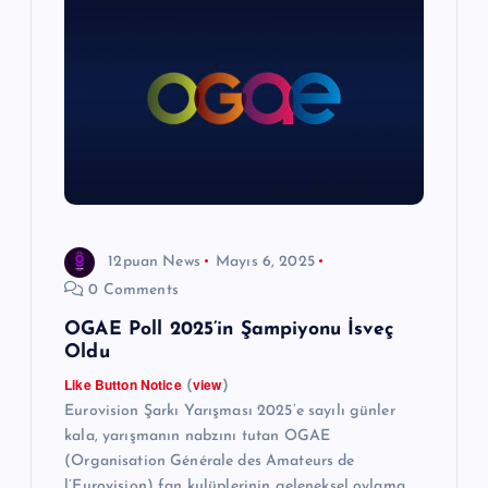
12puan News
Mayıs 6, 2025
0 Comments
OGAE Poll 2025’in Şampiyonu İsveç
Oldu
Like Button Notice
view
(
)
Eurovision Şarkı Yarışması 2025’e sayılı günler
kala, yarışmanın nabzını tutan OGAE
(Organisation Générale des Amateurs de
l’Eurovision) fan kulüplerinin geleneksel oylama