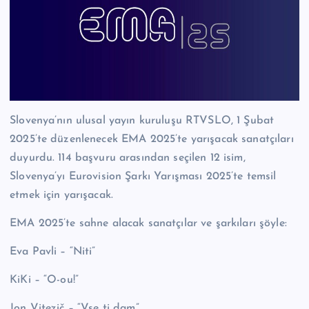
Slovenya’nın ulusal yayın kuruluşu RTVSLO, 1 Şubat
2025’te düzenlenecek EMA 2025’te yarışacak sanatçıları
duyurdu. 114 başvuru arasından seçilen 12 isim,
Slovenya’yı Eurovision Şarkı Yarışması 2025’te temsil
etmek için yarışacak.
EMA 2025’te sahne alacak sanatçılar ve şarkıları şöyle:
Eva Pavli – “Niti”
KiKi – “O-ou!”
Jon Vitezič – “Vse ti dam”