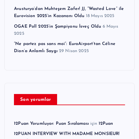
Avusturya’dan Muhteşem Zafer! JJ, “Wasted Love” ile
Eurovision 2025’in Kazananı Oldu
18 Mayıs 2025
OGAE Poll 2025’in Şampiyonu İsveç Oldu
6 Mayıs
2025
“Ne partez pas sans moi”: EuroAirport’tan Céline
Dion’a Anlamlı Saygı
29 Nisan 2025
Son yorumlar
12Puan Yorumluyor: Puan Sıralaması
için
12Puan
12PUAN INTERVIEW WITH MADAME MONSIEUR!