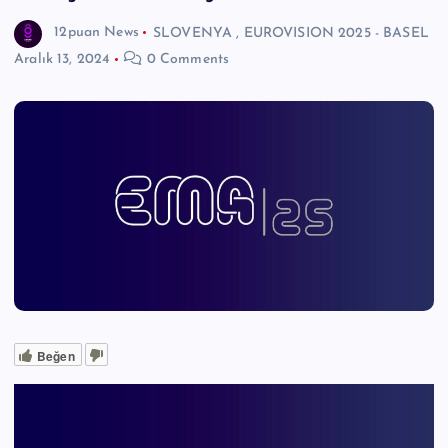
12puan News
SLOVENYA
,
EUROVISION 2025 - BASEL
Aralık 13, 2024
0 Comments
Beğen