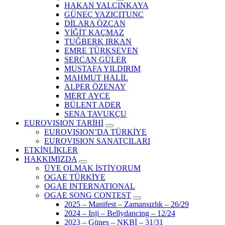
HAKAN YALÇINKAYA
GÜNEÇ YAZICITUNÇ
DİLARA ÖZCAN
YİĞİT KAÇMAZ
TUĞBERK IRKAN
EMRE TÜRKSEVEN
SERCAN GÜLER
MUSTAFA YILDIRIM
MAHMUT HALİL
ALPER ÖZENAY
MERT AYÇE
BÜLENT ADER
SENA TAVUKÇU
EUROVISION TARİHİ
EUROVISION’DA TÜRKİYE
EUROVISION SANATÇILARI
ETKİNLİKLER
HAKKIMIZDA
ÜYE OLMAK İSTİYORUM
OGAE TÜRKİYE
OGAE INTERNATIONAL
OGAE SONG CONTEST
2025 – Manifest – Zamansızlık – 26/29
2024 – Inji – Bellydancing – 12/24
2023 – Güneş – NKBİ – 31/31