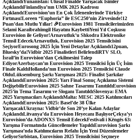
Açıklandı
Yunanistan: Ulusal Finalde Yarışacak İsimler
Açıklandı
Finlandiya’nın UMK 2025 Kadrosu
Açıklandı!
Eurovision’un En Çok İzlenenlerinde Türkiye
Fırtınası!
Loreen “Euphoria” ile ESC250’nin Zirvesinde!
12
Puan’dan Mutlu Yıllar! 🎉
Eurovision 1981 Temsilcilerimizden
Selami Karaibrahimgil Hayatını Kaybetti
Yeni Yıl Coşkusu
Eurovision ile Geliyor!
Arnavutluk’u Shkodra Elektronike
Temsil Edecek
Arnavutluk, Eurovision 2025 Temsilcisini
Seçiyor
Eurosong 2025 İçin Yeni Detaylar Açıklandı
12puan,
Bluesky’da!
Vidbir 2025 Finalistleri Belirlendi
RTV SLO,
İsrail’in Eurovision’dan Çekilmesini Talep
Ediyor
Azerbaycan’ın Eurovision 2025 Temsilcisi İçin Üç İsim
Finale Kaldı
Hollanda’nın Eurovision 2025 Temsilcisi Claude
Oldu
Lüksemburg Şarkı Yarışması 2025: Finalist Şarkılar
Açıklandı
Eurovision 2025: Yarı Final Sonuç Açıklama Sistemi
Değişebilir
Eurovision 2025 Sahne Tasarımı Tanıtıldı
Eurovision
2025’in Tema Tasarımı ve Sloganı Tanıtıldı
Slovenya: EMA
2025 Yarışmacıları Açıklandı
Malta: MESC 2025 Katılımcıları
Açıklandı
Eurovision 2025: Basel’de 38 Ülke
Yarışacak
Ukrayna: Vidbir’de Son 20’ye Kalan Adaylar
Açıklandı
Litvanya’da Eurovision Heyecanı Başlıyor
Çekya’yı
Eurovision’da ADONXS Temsil Edecek
Festivali i Këngës 63:
Yarışma Formatında Güncellemeler Yapıldı
Eurovision Şarkı
Yarışması’nda Katılımcıların Refahı İçin Yeni Düzenlemeler
Geliyor
Sırbistan, Eurovision 2025 Temsilcisini Seçmeye