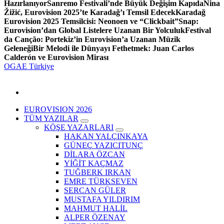
Hazırlanıyor
Sanremo Festivali’nde Büyük Değişim Kapıda
Nina
Žižić, Eurovision 2025’te Karadağ’ı Temsil Edecek
Karadağ
Eurovision 2025 Temsilcisi: Neonoen ve “Clickbait”
Snap:
Eurovision’dan Global Listelere Uzanan Bir Yolculuk
Festival
da Canção: Portekiz’in Eurovision’a Uzanan Müzik
Geleneği
Bir Melodi ile Dünyayı Fethetmek: Juan Carlos
Calderón ve Eurovision Mirası
OGAE Türkiye
EUROVISION 2026
TÜM YAZILAR
KÖŞE YAZARLARI
HAKAN YALÇINKAYA
GÜNEÇ YAZICITUNÇ
DİLARA ÖZCAN
YİĞİT KAÇMAZ
TUĞBERK IRKAN
EMRE TÜRKSEVEN
SERCAN GÜLER
MUSTAFA YILDIRIM
MAHMUT HALİL
ALPER ÖZENAY