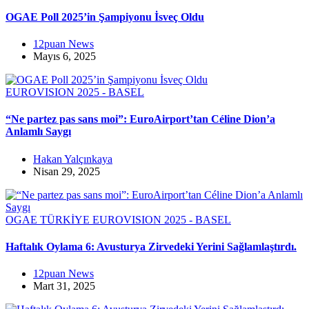
OGAE Poll 2025’in Şampiyonu İsveç Oldu
12puan News
Mayıs 6, 2025
EUROVISION 2025 - BASEL
“Ne partez pas sans moi”: EuroAirport’tan Céline Dion’a
Anlamlı Saygı
Hakan Yalçınkaya
Nisan 29, 2025
OGAE TÜRKİYE
EUROVISION 2025 - BASEL
Haftalık Oylama 6: Avusturya Zirvedeki Yerini Sağlamlaştırdı.
12puan News
Mart 31, 2025