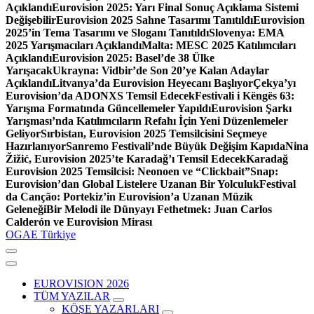
Açıklandı
Eurovision 2025: Yarı Final Sonuç Açıklama Sistemi
Değişebilir
Eurovision 2025 Sahne Tasarımı Tanıtıldı
Eurovision
2025’in Tema Tasarımı ve Sloganı Tanıtıldı
Slovenya: EMA
2025 Yarışmacıları Açıklandı
Malta: MESC 2025 Katılımcıları
Açıklandı
Eurovision 2025: Basel’de 38 Ülke
Yarışacak
Ukrayna: Vidbir’de Son 20’ye Kalan Adaylar
Açıklandı
Litvanya’da Eurovision Heyecanı Başlıyor
Çekya’yı
Eurovision’da ADONXS Temsil Edecek
Festivali i Këngës 63:
Yarışma Formatında Güncellemeler Yapıldı
Eurovision Şarkı
Yarışması’nda Katılımcıların Refahı İçin Yeni Düzenlemeler
Geliyor
Sırbistan, Eurovision 2025 Temsilcisini Seçmeye
Hazırlanıyor
Sanremo Festivali’nde Büyük Değişim Kapıda
Nina
Žižić, Eurovision 2025’te Karadağ’ı Temsil Edecek
Karadağ
Eurovision 2025 Temsilcisi: Neonoen ve “Clickbait”
Snap:
Eurovision’dan Global Listelere Uzanan Bir Yolculuk
Festival
da Canção: Portekiz’in Eurovision’a Uzanan Müzik
Geleneği
Bir Melodi ile Dünyayı Fethetmek: Juan Carlos
Calderón ve Eurovision Mirası
OGAE Türkiye
EUROVISION 2026
TÜM YAZILAR
KÖŞE YAZARLARI