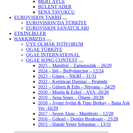
MERT AYÇE
BÜLENT ADER
SENA TAVUKÇU
EUROVISION TARİHİ
EUROVISION’DA TÜRKİYE
EUROVISION SANATÇILARI
ETKİNLİKLER
HAKKIMIZDA
ÜYE OLMAK İSTİYORUM
OGAE TÜRKİYE
OGAE INTERNATIONAL
OGAE SONG CONTEST
2025 – Manifest – Zamansızlık – 26/29
2024 – Inji – Bellydancing – 12/24
2023 – Güneş – NKBİ – 31/31
2022 – Kerimcan Durmaz – Peşimde
2021 – Gülşen & Edis – Nirvana – 24/29
2020 – Murda & Ezhel – AYA -26/28
2019 – Sena Şener – Ölsem -20/28
2018 – Aynur Aydın & Tunç Berkay – Bana Aşk
Ver -16/29
2017 – Sezen Aksu – Manifesto – 12/28
2016 – Göksel – Denize Bıraksam – 25/28
2015 – Hande Yener Sebastian – 13/31