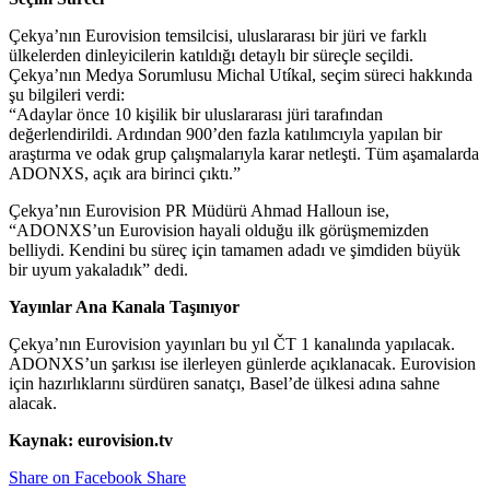
Çekya’nın Eurovision temsilcisi, uluslararası bir jüri ve farklı
ülkelerden dinleyicilerin katıldığı detaylı bir süreçle seçildi.
Çekya’nın Medya Sorumlusu Michal Utíkal, seçim süreci hakkında
şu bilgileri verdi:
“Adaylar önce 10 kişilik bir uluslararası jüri tarafından
değerlendirildi. Ardından 900’den fazla katılımcıyla yapılan bir
araştırma ve odak grup çalışmalarıyla karar netleşti. Tüm aşamalarda
ADONXS, açık ara birinci çıktı.”
Çekya’nın Eurovision PR Müdürü Ahmad Halloun ise,
“ADONXS’un Eurovision hayali olduğu ilk görüşmemizden
belliydi. Kendini bu süreç için tamamen adadı ve şimdiden büyük
bir uyum yakaladık” dedi.
Yayınlar Ana Kanala Taşınıyor
Çekya’nın Eurovision yayınları bu yıl ČT 1 kanalında yapılacak.
ADONXS’un şarkısı ise ilerleyen günlerde açıklanacak. Eurovision
için hazırlıklarını sürdüren sanatçı, Basel’de ülkesi adına sahne
alacak.
Kaynak: eurovision.tv
Share on Facebook
Share