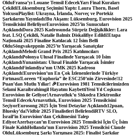
Oldu
Fransa’yı Louane Temsil Edecek
Yarı Final Kuraları
Çekildi!
Lüksemburg Seçimini Yaptı: Laura Thorn, Basel
Yolcusu
Playlist: Ukrayna, İrlanda, Norveç ve Portekiz
Şarkılarını Yayınladı!
Bu Akşam: Lüksemburg, Eurovision 2025
Temsilcisini Belirliyor
Eurovision 2025’in Sunucuları
Açıklandı
Dora 2025 Kadrosunda Sürpriz Değişiklikler: Lara
feat. LSQ Çekildi, Natalie Balmix Diskalifiye Edildi!
Etapa
Națională 2025 Finaline Katılacak 12 İsim Belli
Oldu
Söngvakeppnin 2025’te Yarışacak Sanatçılar
Açıklandı
Melodi Grand Prix 2025 Katılımcıları
Açıklandı
Polonya Ulusal Finalinde Yarışacak 10 İsim
Açıklandı
Yunanistan: Ulusal Finalde Yarışacak İsimler
Açıklandı
Finlandiya’nın UMK 2025 Kadrosu
Açıklandı!
Eurovision’un En Çok İzlenenlerinde Türkiye
Fırtınası!
Loreen “Euphoria” ile ESC250’nin Zirvesinde!
12
Puan’dan Mutlu Yıllar! 🎉
Eurovision 1981 Temsilcilerimizden
Selami Karaibrahimgil Hayatını Kaybetti
Yeni Yıl Coşkusu
Eurovision ile Geliyor!
Arnavutluk’u Shkodra Elektronike
Temsil Edecek
Arnavutluk, Eurovision 2025 Temsilcisini
Seçiyor
Eurosong 2025 İçin Yeni Detaylar Açıklandı
12puan,
Bluesky’da!
Vidbir 2025 Finalistleri Belirlendi
RTV SLO,
İsrail’in Eurovision’dan Çekilmesini Talep
Ediyor
Azerbaycan’ın Eurovision 2025 Temsilcisi İçin Üç İsim
Finale Kaldı
Hollanda’nın Eurovision 2025 Temsilcisi Claude
Oldu
Lüksemburg Şarkı Yarışması 2025: Finalist Şarkılar