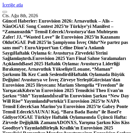
İçeriğe atla
Cts. Ağu 8th, 2026
Güncel Haberler:
Eurovision 2026: Arnavutluk – Alis –
Nân
OGAE Song Contest 2025’te Türkiye’yi Manifest –
“Zamansızdık” Temsil Edecek!
Avusturya’dan Muhteşem
Zafer! JJ, “Wasted Love” ile Eurovision 2025’in Kazananı
Oldu
OGAE Poll 2025’in Şampiyonu İsveç Oldu
“Ne partez pas
sans moi”: EuroAirport’tan Céline Dion’a Anlamlı
Saygı
Haftalık Oylama 6: Avusturya Zirvedeki Yerini
Sağlamlaştırdı.
Eurovision 2025 Yarı Final Sahne Sıralamaları
Açıklandı
Basel 2025 Haftalık Oylama: Avusturya Liderliği
Bırakmıyor, Arnavutluk Yükselişte!
Louane, “Maman”
Şarkısını İlk Kez Canlı Seslendirdi
Haftalık Oylamada Büyük
Değişim! Avusturya ve İsveç Zirveye Yerleşti
Gürcistan’dan
Eurovision 2025 Heyecanı: Mariam Shengelia “Freedom” ile
Yarışacak
Kıbrıs’ın Eurovision 2025 Temsilcisi Theo Evan’ın
Şarkısı “Shh” Yayınlandı
İsrail’in Eurovision Şarkısı “New Day
Will Rise” Yayımlandı
Portekiz’i Eurovision 2025’te NAPA
Temsil Edecek
San Marino’yu Eurovision 2025’te Gabry Ponte
Temsil Edecek
SAUNA! Kaj, “Bara Bada Bastu” ile Basel’e
Gidiyor!
OGAE Türkiye Haftalık Oylamasında Üçüncü Hafta:
Zirvede Değişiklik Zamanı
ADONXS, Yarışma Şarkısı Kiss Kiss
Goodbye’ı Yayınladı
Birleşik Krallık’ın Eurovision 2025