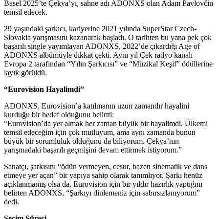
Basel 2025’te Çekya’yı, sahne adı ADONXS olan Adam Pavlovčin
temsil edecek.
29 yaşındaki şarkıcı, kariyerine 2021 yılında SuperStar Czech-
Slovakia yarışmasını kazanarak başladı. O tarihten bu yana pek çok
başarılı single yayımlayan ADONXS, 2022’de çıkardığı Age of
ADONXS albümüyle dikkat çekti. Aynı yıl Çek radyo kanalı
Evropa 2 tarafından “Yılın Şarkıcısı” ve “Müzikal Keşif” ödüllerine
layık görüldü.
“Eurovision Hayalimdi”
ADONXS, Eurovision’a katılmanın uzun zamandır hayalini
kurduğu bir hedef olduğunu belirtti:
“Eurovision’da yer almak her zaman büyük bir hayalimdi. Ülkemi
temsil edeceğim için çok mutluyum, ama aynı zamanda bunun
büyük bir sorumluluk olduğunu da biliyorum. Çekya’nın
yarışmadaki başarılı geçmişini devam ettirmek istiyorum.”
Sanatçı, şarkısını “ödün vermeyen, cesur, bazen sinematik ve dans
etmeye yer açan” bir yapıya sahip olarak tanımlıyor. Şarkı henüz
açıklanmamış olsa da, Eurovision için bir yıldır hazırlık yaptığını
belirten ADONXS, “Şarkıyı dinlemeniz için sabırsızlanıyorum”
dedi.
Seçim Süreci