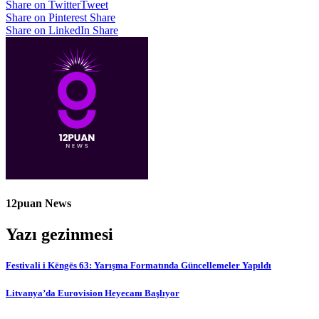
Share on Twitter
Tweet
Share on Pinterest
Share
Share on LinkedIn
Share
12puan News
Yazı gezinmesi
Festivali i Këngës 63: Yarışma Formatında Güncellemeler Yapıldı
Litvanya’da Eurovision Heyecanı Başlıyor