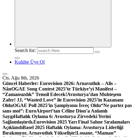
Search for:
Kulübe Üye Ol
Cts. Ağu 8th, 2026
Güncel Haberler:
Eurovision 2026: Arnavutluk – Alis –
Nân
OGAE Song Contest 2025’te Türkiye’yi Manifest –
“Zamansızdık” Temsil Edecek!
Avusturya’dan Muhteşem
Zafer! JJ, “Wasted Love” ile Eurovision 2025’in Kazananı
Oldu
OGAE Poll 2025’in Şampiyonu İsveç Oldu
“Ne partez pas
sans moi”: EuroAirport’tan Céline Dion’a Anlamlı
Saygı
Haftalık Oylama 6: Avusturya Zirvedeki Yerini
Sağlamlaştırdı.
Eurovision 2025 Yarı Final Sahne Sıralamaları
Açıklandı
Basel 2025 Haftalık Oylama: Avusturya Liderliği
Bırakmıyor, Arnavutluk Yükselişte!
Louane, “Maman”