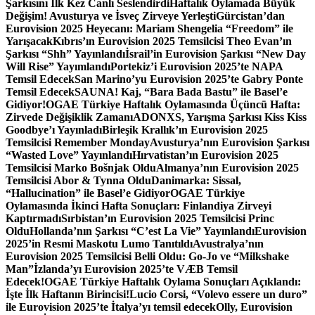
Şarkısını İlk Kez Canlı Seslendirdi
Haftalık Oylamada Büyük
Değişim! Avusturya ve İsveç Zirveye Yerleşti
Gürcistan’dan
Eurovision 2025 Heyecanı: Mariam Shengelia “Freedom” ile
Yarışacak
Kıbrıs’ın Eurovision 2025 Temsilcisi Theo Evan’ın
Şarkısı “Shh” Yayınlandı
İsrail’in Eurovision Şarkısı “New Day
Will Rise” Yayımlandı
Portekiz’i Eurovision 2025’te NAPA
Temsil Edecek
San Marino’yu Eurovision 2025’te Gabry Ponte
Temsil Edecek
SAUNA! Kaj, “Bara Bada Bastu” ile Basel’e
Gidiyor!
OGAE Türkiye Haftalık Oylamasında Üçüncü Hafta:
Zirvede Değişiklik Zamanı
ADONXS, Yarışma Şarkısı Kiss Kiss
Goodbye’ı Yayınladı
Birleşik Krallık’ın Eurovision 2025
Temsilcisi Remember Monday
Avusturya’nın Eurovision Şarkısı
“Wasted Love” Yayınlandı
Hırvatistan’ın Eurovision 2025
Temsilcisi Marko Bošnjak Oldu
Almanya’nın Eurovision 2025
Temsilcisi Abor & Tynna Oldu
Danimarka: Sissal,
“Hallucination” ile Basel’e Gidiyor
OGAE Türkiye
Oylamasında İkinci Hafta Sonuçları: Finlandiya Zirveyi
Kaptırmadı
Sırbistan’ın Eurovision 2025 Temsilcisi Princ
Oldu
Hollanda’nın Şarkısı “C’est La Vie” Yayınlandı
Eurovision
2025’in Resmi Maskotu Lumo Tanıtıldı
Avustralya’nın
Eurovision 2025 Temsilcisi Belli Oldu: Go-Jo ve “Milkshake
Man”
İzlanda’yı Eurovision 2025’te VÆB Temsil
Edecek!
OGAE Türkiye Haftalık Oylama Sonuçları Açıklandı:
İşte İlk Haftanın Birincisi!
Lucio Corsi, “Volevo essere un duro”
ile Eurovision 2025’te İtalya’yı temsil edecek
Olly, Eurovision