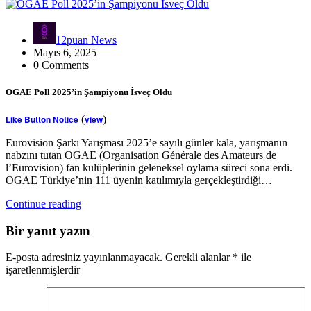
12puan News
Mayıs 6, 2025
0 Comments
OGAE Poll 2025’in Şampiyonu İsveç Oldu
Like Button Notice
(
view
)
Eurovision Şarkı Yarışması 2025’e sayılı günler kala, yarışmanın
nabzını tutan OGAE (Organisation Générale des Amateurs de
l’Eurovision) fan kulüplerinin geleneksel oylama süreci sona erdi.
OGAE Türkiye’nin 111 üyenin katılımıyla gerçekleştirdiği…
Continue reading
Bir yanıt yazın
E-posta adresiniz yayınlanmayacak.
Gerekli alanlar
*
ile
işaretlenmişlerdir