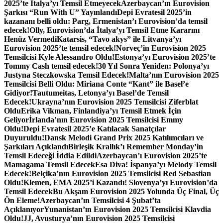
2025’te İtalya’yı Temsil Etmeyecek
Azerbaycan’ın Eurovision
Şarkısı “Run With U” Yayınlandı
Depi Evratesil 2025’in
kazananı belli oldu: Parg, Ermenistan’ı Eurovision’da temsil
edecek!
Olly, Eurovision’da İtalya’yı Temsil Etme Kararını
Henüz Vermedi
Katarsis, “Tavo akys” ile Litvanya’yı
Eurovision 2025’te temsil edecek!
Norveç’in Eurovision 2025
Temsilcisi Kyle Alessandro Oldu!
Estonya’yı Eurovision 2025’te
Tommy Cash temsil edecek!
30 Yıl Sonra Yeniden: Polonya’yı
Justyna Steczkowska Temsil Edecek!
Malta’nın Eurovision 2025
Temsilcisi Belli Oldu: Miriana Conte “Kant” ile Basel’e
Gidiyor!
Tautumeitas, Letonya’yı Basel’de Temsil
Edecek!
Ukrayna’nın Eurovision 2025 Temsilcisi Ziferblat
Oldu
Erika Vikman, Finlandiya’yı Temsil Etmek İçin
Geliyor
İrlanda’nın Eurovision 2025 Temsilcisi Emmy
Oldu!
Depi Evratesil 2025’e Katılacak Sanatçılar
Duyuruldu!
Dansk Melodi Grand Prix 2025 Katılımcıları ve
Şarkıları Açıklandı
Birleşik Krallık’ı Remember Monday’in
Temsil Edeceği İddia Edildi
Azerbaycan’ı Eurovision 2025’te
Mamagama Temsil Edecek
Esa Diva! İspanya’yı Melody Temsil
Edecek!
Belçika’nın Eurovision 2025 Temsilcisi Red Sebastian
Oldu!
Klemen, EMA 2025’i Kazandı! Slovenya’yı Eurovision’da
Temsil Edecek
Bu Akşam Eurovision 2025 Yolunda Üç Final, Üç
Ön Eleme!
Azerbaycan’ın Temsilcisi 4 Şubat’ta
Açıklanıyor
Yunanistan’ın Eurovision 2025 Temsilcisi Klavdia
Oldu!
JJ, Avusturya’nın Eurovision 2025 Temsilcisi