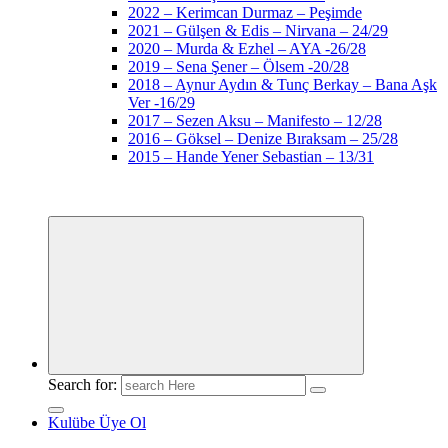
2022 – Kerimcan Durmaz – Peşimde
2021 – Gülşen & Edis – Nirvana – 24/29
2020 – Murda & Ezhel – AYA -26/28
2019 – Sena Şener – Ölsem -20/28
2018 – Aynur Aydın & Tunç Berkay – Bana Aşk
Ver -16/29
2017 – Sezen Aksu – Manifesto – 12/28
2016 – Göksel – Denize Bıraksam – 25/28
2015 – Hande Yener Sebastian – 13/31
Search for:
Kulübe Üye Ol