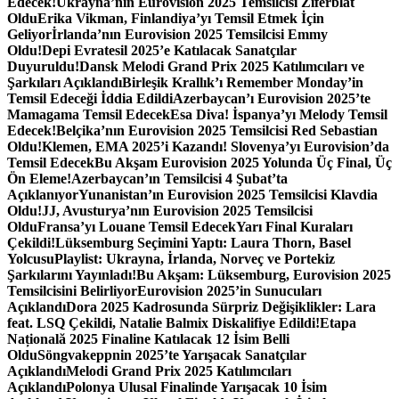
Edecek!
Ukrayna’nın Eurovision 2025 Temsilcisi Ziferblat
Oldu
Erika Vikman, Finlandiya’yı Temsil Etmek İçin
Geliyor
İrlanda’nın Eurovision 2025 Temsilcisi Emmy
Oldu!
Depi Evratesil 2025’e Katılacak Sanatçılar
Duyuruldu!
Dansk Melodi Grand Prix 2025 Katılımcıları ve
Şarkıları Açıklandı
Birleşik Krallık’ı Remember Monday’in
Temsil Edeceği İddia Edildi
Azerbaycan’ı Eurovision 2025’te
Mamagama Temsil Edecek
Esa Diva! İspanya’yı Melody Temsil
Edecek!
Belçika’nın Eurovision 2025 Temsilcisi Red Sebastian
Oldu!
Klemen, EMA 2025’i Kazandı! Slovenya’yı Eurovision’da
Temsil Edecek
Bu Akşam Eurovision 2025 Yolunda Üç Final, Üç
Ön Eleme!
Azerbaycan’ın Temsilcisi 4 Şubat’ta
Açıklanıyor
Yunanistan’ın Eurovision 2025 Temsilcisi Klavdia
Oldu!
JJ, Avusturya’nın Eurovision 2025 Temsilcisi
Oldu
Fransa’yı Louane Temsil Edecek
Yarı Final Kuraları
Çekildi!
Lüksemburg Seçimini Yaptı: Laura Thorn, Basel
Yolcusu
Playlist: Ukrayna, İrlanda, Norveç ve Portekiz
Şarkılarını Yayınladı!
Bu Akşam: Lüksemburg, Eurovision 2025
Temsilcisini Belirliyor
Eurovision 2025’in Sunucuları
Açıklandı
Dora 2025 Kadrosunda Sürpriz Değişiklikler: Lara
feat. LSQ Çekildi, Natalie Balmix Diskalifiye Edildi!
Etapa
Națională 2025 Finaline Katılacak 12 İsim Belli
Oldu
Söngvakeppnin 2025’te Yarışacak Sanatçılar
Açıklandı
Melodi Grand Prix 2025 Katılımcıları
Açıklandı
Polonya Ulusal Finalinde Yarışacak 10 İsim