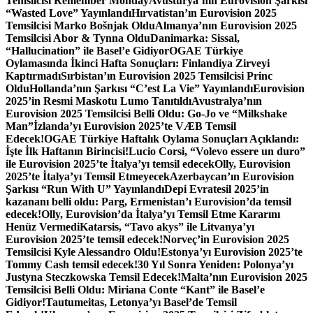
Temsilcisi Remember Monday
Avusturya’nın Eurovision Şarkısı
“Wasted Love” Yayınlandı
Hırvatistan’ın Eurovision 2025
Temsilcisi Marko Bošnjak Oldu
Almanya’nın Eurovision 2025
Temsilcisi Abor & Tynna Oldu
Danimarka: Sissal,
“Hallucination” ile Basel’e Gidiyor
OGAE Türkiye
Oylamasında İkinci Hafta Sonuçları: Finlandiya Zirveyi
Kaptırmadı
Sırbistan’ın Eurovision 2025 Temsilcisi Princ
Oldu
Hollanda’nın Şarkısı “C’est La Vie” Yayınlandı
Eurovision
2025’in Resmi Maskotu Lumo Tanıtıldı
Avustralya’nın
Eurovision 2025 Temsilcisi Belli Oldu: Go-Jo ve “Milkshake
Man”
İzlanda’yı Eurovision 2025’te VÆB Temsil
Edecek!
OGAE Türkiye Haftalık Oylama Sonuçları Açıklandı:
İşte İlk Haftanın Birincisi!
Lucio Corsi, “Volevo essere un duro”
ile Eurovision 2025’te İtalya’yı temsil edecek
Olly, Eurovision
2025’te İtalya’yı Temsil Etmeyecek
Azerbaycan’ın Eurovision
Şarkısı “Run With U” Yayınlandı
Depi Evratesil 2025’in
kazananı belli oldu: Parg, Ermenistan’ı Eurovision’da temsil
edecek!
Olly, Eurovision’da İtalya’yı Temsil Etme Kararını
Henüz Vermedi
Katarsis, “Tavo akys” ile Litvanya’yı
Eurovision 2025’te temsil edecek!
Norveç’in Eurovision 2025
Temsilcisi Kyle Alessandro Oldu!
Estonya’yı Eurovision 2025’te
Tommy Cash temsil edecek!
30 Yıl Sonra Yeniden: Polonya’yı
Justyna Steczkowska Temsil Edecek!
Malta’nın Eurovision 2025
Temsilcisi Belli Oldu: Miriana Conte “Kant” ile Basel’e
Gidiyor!
Tautumeitas, Letonya’yı Basel’de Temsil