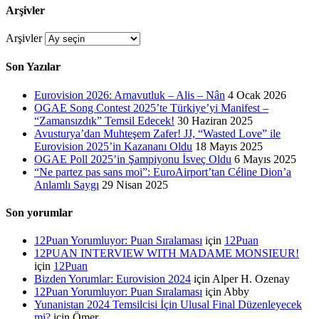
Arşivler
Arşivler
Son Yazılar
Eurovision 2026: Arnavutluk – Alis – Nân
4 Ocak 2026
OGAE Song Contest 2025’te Türkiye’yi Manifest –
“Zamansızdık” Temsil Edecek!
30 Haziran 2025
Avusturya’dan Muhteşem Zafer! JJ, “Wasted Love” ile
Eurovision 2025’in Kazananı Oldu
18 Mayıs 2025
OGAE Poll 2025’in Şampiyonu İsveç Oldu
6 Mayıs 2025
“Ne partez pas sans moi”: EuroAirport’tan Céline Dion’a
Anlamlı Saygı
29 Nisan 2025
Son yorumlar
12Puan Yorumluyor: Puan Sıralaması
için
12Puan
12PUAN INTERVIEW WITH MADAME MONSIEUR!
için
12Puan
Bizden Yorumlar: Eurovision 2024
için
Alper H. Ozenay
12Puan Yorumluyor: Puan Sıralaması
için
Abby
Yunanistan 2024 Temsilcisi İçin Ulusal Final Düzenleyecek
mi?
için
Ömer