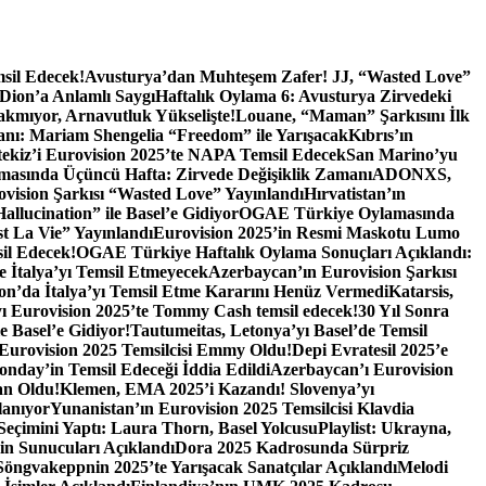
sil Edecek!
Avusturya’dan Muhteşem Zafer! JJ, “Wasted Love”
 Dion’a Anlamlı Saygı
Haftalık Oylama 6: Avusturya Zirvedeki
akmıyor, Arnavutluk Yükselişte!
Louane, “Maman” Şarkısını İlk
anı: Mariam Shengelia “Freedom” ile Yarışacak
Kıbrıs’ın
tekiz’i Eurovision 2025’te NAPA Temsil Edecek
San Marino’yu
asında Üçüncü Hafta: Zirvede Değişiklik Zamanı
ADONXS,
vision Şarkısı “Wasted Love” Yayınlandı
Hırvatistan’ın
allucination” ile Basel’e Gidiyor
OGAE Türkiye Oylamasında
st La Vie” Yayınlandı
Eurovision 2025’in Resmi Maskotu Lumo
il Edecek!
OGAE Türkiye Haftalık Oylama Sonuçları Açıklandı:
te İtalya’yı Temsil Etmeyecek
Azerbaycan’ın Eurovision Şarkısı
ion’da İtalya’yı Temsil Etme Kararını Henüz Vermedi
Katarsis,
ı Eurovision 2025’te Tommy Cash temsil edecek!
30 Yıl Sonra
e Basel’e Gidiyor!
Tautumeitas, Letonya’yı Basel’de Temsil
 Eurovision 2025 Temsilcisi Emmy Oldu!
Depi Evratesil 2025’e
onday’in Temsil Edeceği İddia Edildi
Azerbaycan’ı Eurovision
an Oldu!
Klemen, EMA 2025’i Kazandı! Slovenya’yı
lanıyor
Yunanistan’ın Eurovision 2025 Temsilcisi Klavdia
eçimini Yaptı: Laura Thorn, Basel Yolcusu
Playlist: Ukrayna,
in Sunucuları Açıklandı
Dora 2025 Kadrosunda Sürpriz
Söngvakeppnin 2025’te Yarışacak Sanatçılar Açıklandı
Melodi