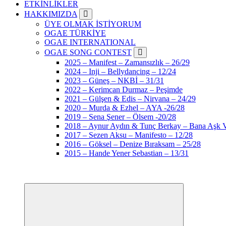
ETKİNLİKLER
HAKKIMIZDA
ÜYE OLMAK İSTİYORUM
OGAE TÜRKİYE
OGAE INTERNATIONAL
OGAE SONG CONTEST
2025 – Manifest – Zamansızlık – 26/29
2024 – Inji – Bellydancing – 12/24
2023 – Güneş – NKBİ – 31/31
2022 – Kerimcan Durmaz – Peşimde
2021 – Gülşen & Edis – Nirvana – 24/29
2020 – Murda & Ezhel – AYA -26/28
2019 – Sena Şener – Ölsem -20/28
2018 – Aynur Aydın & Tunç Berkay – Bana Aşk V
2017 – Sezen Aksu – Manifesto – 12/28
2016 – Göksel – Denize Bıraksam – 25/28
2015 – Hande Yener Sebastian – 13/31