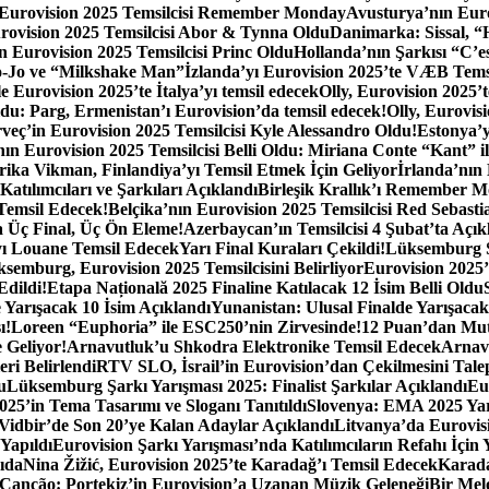
ın Eurovision 2025 Temsilcisi Remember Monday
Avusturya’nın Euro
ovision 2025 Temsilcisi Abor & Tynna Oldu
Danimarka: Sissal, “H
ın Eurovision 2025 Temsilcisi Princ Oldu
Hollanda’nın Şarkısı “C’e
Go-Jo ve “Milkshake Man”
İzlanda’yı Eurovision 2025’te VÆB Tems
e Eurovision 2025’te İtalya’yı temsil edecek
Olly, Eurovision 2025’
oldu: Parg, Ermenistan’ı Eurovision’da temsil edecek!
Olly, Eurovis
veç’in Eurovision 2025 Temsilcisi Kyle Alessandro Oldu!
Estonya’y
ın Eurovision 2025 Temsilcisi Belli Oldu: Miriana Conte “Kant” il
rika Vikman, Finlandiya’yı Temsil Etmek İçin Geliyor
İrlanda’nın
tılımcıları ve Şarkıları Açıklandı
Birleşik Krallık’ı Remember M
Temsil Edecek!
Belçika’nın Eurovision 2025 Temsilcisi Red Sebasti
 Üç Final, Üç Ön Eleme!
Azerbaycan’ın Temsilcisi 4 Şubat’ta Açık
yı Louane Temsil Edecek
Yarı Final Kuraları Çekildi!
Lüksemburg S
emburg, Eurovision 2025 Temsilcisini Belirliyor
Eurovision 2025’
Edildi!
Etapa Națională 2025 Finaline Katılacak 12 İsim Belli Oldu
 Yarışacak 10 İsim Açıklandı
Yunanistan: Ulusal Finalde Yarışacak
ı!
Loreen “Euphoria” ile ESC250’nin Zirvesinde!
12 Puan’dan Mutl
 Geliyor!
Arnavutluk’u Shkodra Elektronike Temsil Edecek
Arnavu
eri Belirlendi
RTV SLO, İsrail’in Eurovision’dan Çekilmesini Tale
u
Lüksemburg Şarkı Yarışması 2025: Finalist Şarkılar Açıklandı
Eu
025’in Tema Tasarımı ve Sloganı Tanıtıldı
Slovenya: EMA 2025 Yar
Vidbir’de Son 20’ye Kalan Adaylar Açıklandı
Litvanya’da Eurovis
Yapıldı
Eurovision Şarkı Yarışması’nda Katılımcıların Refahı İçin
ıda
Nina Žižić, Eurovision 2025’te Karadağ’ı Temsil Edecek
Karada
a Canção: Portekiz’in Eurovision’a Uzanan Müzik Geleneği
Bir Mel