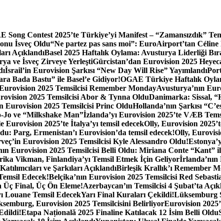
 Song Contest 2025’te Türkiye’yi Manifest – “Zamansızdık” Tem
onu İsveç Oldu
“Ne partez pas sans moi”: EuroAirport’tan Céline
arı Açıklandı
Basel 2025 Haftalık Oylama: Avusturya Liderliği Bır
a ve İsveç Zirveye Yerleşti
Gürcistan’dan Eurovision 2025 Heyec
dı
İsrail’in Eurovision Şarkısı “New Day Will Rise” Yayımlandı
Por
a Bada Bastu” ile Basel’e Gidiyor!
OGAE Türkiye Haftalık Oylam
ın Eurovision 2025 Temsilcisi Remember Monday
Avusturya’nın Euro
ovision 2025 Temsilcisi Abor & Tynna Oldu
Danimarka: Sissal, “H
ın Eurovision 2025 Temsilcisi Princ Oldu
Hollanda’nın Şarkısı “C’e
Go-Jo ve “Milkshake Man”
İzlanda’yı Eurovision 2025’te VÆB Tems
e Eurovision 2025’te İtalya’yı temsil edecek
Olly, Eurovision 2025’
oldu: Parg, Ermenistan’ı Eurovision’da temsil edecek!
Olly, Eurovis
veç’in Eurovision 2025 Temsilcisi Kyle Alessandro Oldu!
Estonya’y
ın Eurovision 2025 Temsilcisi Belli Oldu: Miriana Conte “Kant” il
rika Vikman, Finlandiya’yı Temsil Etmek İçin Geliyor
İrlanda’nın
tılımcıları ve Şarkıları Açıklandı
Birleşik Krallık’ı Remember M
Temsil Edecek!
Belçika’nın Eurovision 2025 Temsilcisi Red Sebasti
 Üç Final, Üç Ön Eleme!
Azerbaycan’ın Temsilcisi 4 Şubat’ta Açık
yı Louane Temsil Edecek
Yarı Final Kuraları Çekildi!
Lüksemburg S
emburg, Eurovision 2025 Temsilcisini Belirliyor
Eurovision 2025’
Edildi!
Etapa Națională 2025 Finaline Katılacak 12 İsim Belli Oldu