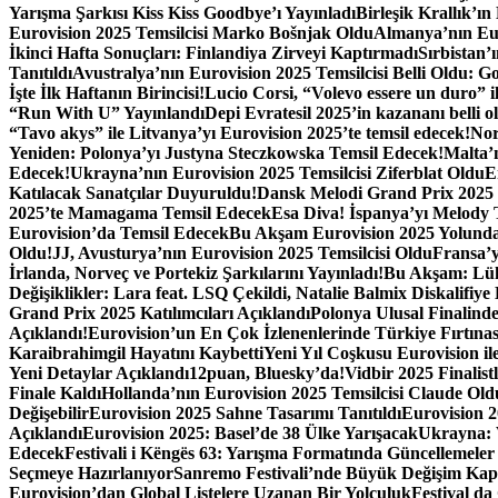
Yarışma Şarkısı Kiss Kiss Goodbye’ı Yayınladı
Birleşik Krallık’
Eurovision 2025 Temsilcisi Marko Bošnjak Oldu
Almanya’nın Eur
İkinci Hafta Sonuçları: Finlandiya Zirveyi Kaptırmadı
Sırbistan’
Tanıtıldı
Avustralya’nın Eurovision 2025 Temsilcisi Belli Oldu: 
İşte İlk Haftanın Birincisi!
Lucio Corsi, “Volevo essere un duro” il
“Run With U” Yayınlandı
Depi Evratesil 2025’in kazananı belli 
“Tavo akys” ile Litvanya’yı Eurovision 2025’te temsil edecek!
Nor
Yeniden: Polonya’yı Justyna Steczkowska Temsil Edecek!
Malta’n
Edecek!
Ukrayna’nın Eurovision 2025 Temsilcisi Ziferblat Oldu
E
Katılacak Sanatçılar Duyuruldu!
Dansk Melodi Grand Prix 2025 Ka
2025’te Mamagama Temsil Edecek
Esa Diva! İspanya’yı Melody 
Eurovision’da Temsil Edecek
Bu Akşam Eurovision 2025 Yolunda
Oldu!
JJ, Avusturya’nın Eurovision 2025 Temsilcisi Oldu
Fransa’
İrlanda, Norveç ve Portekiz Şarkılarını Yayınladı!
Bu Akşam: Lüks
Değişiklikler: Lara feat. LSQ Çekildi, Natalie Balmix Diskalifiye 
Grand Prix 2025 Katılımcıları Açıklandı
Polonya Ulusal Finalinde
Açıklandı!
Eurovision’un En Çok İzlenenlerinde Türkiye Fırtınas
Karaibrahimgil Hayatını Kaybetti
Yeni Yıl Coşkusu Eurovision ile
Yeni Detaylar Açıklandı
12puan, Bluesky’da!
Vidbir 2025 Finalistl
Finale Kaldı
Hollanda’nın Eurovision 2025 Temsilcisi Claude Old
Değişebilir
Eurovision 2025 Sahne Tasarımı Tanıtıldı
Eurovision 2
Açıklandı
Eurovision 2025: Basel’de 38 Ülke Yarışacak
Ukrayna: 
Edecek
Festivali i Këngës 63: Yarışma Formatında Güncellemeler 
Seçmeye Hazırlanıyor
Sanremo Festivali’nde Büyük Değişim Kap
Eurovision’dan Global Listelere Uzanan Bir Yolculuk
Festival d