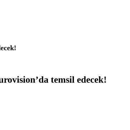
decek!
urovision’da temsil edecek!