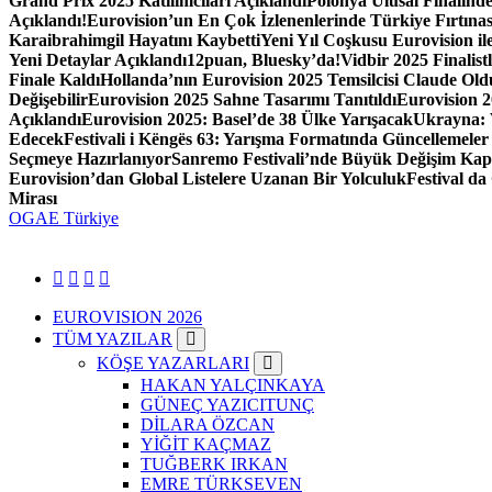
Grand Prix 2025 Katılımcıları Açıklandı
Polonya Ulusal Finalinde
Açıklandı!
Eurovision’un En Çok İzlenenlerinde Türkiye Fırtınas
Karaibrahimgil Hayatını Kaybetti
Yeni Yıl Coşkusu Eurovision ile
Yeni Detaylar Açıklandı
12puan, Bluesky’da!
Vidbir 2025 Finalistl
Finale Kaldı
Hollanda’nın Eurovision 2025 Temsilcisi Claude Old
Değişebilir
Eurovision 2025 Sahne Tasarımı Tanıtıldı
Eurovision 2
Açıklandı
Eurovision 2025: Basel’de 38 Ülke Yarışacak
Ukrayna: 
Edecek
Festivali i Këngës 63: Yarışma Formatında Güncellemeler 
Seçmeye Hazırlanıyor
Sanremo Festivali’nde Büyük Değişim Kap
Eurovision’dan Global Listelere Uzanan Bir Yolculuk
Festival d
Mirası
OGAE Türkiye
EUROVISION 2026
TÜM YAZILAR
KÖŞE YAZARLARI
HAKAN YALÇINKAYA
GÜNEÇ YAZICITUNÇ
DİLARA ÖZCAN
YİĞİT KAÇMAZ
TUĞBERK IRKAN
EMRE TÜRKSEVEN