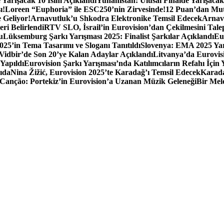
 Yarışacak 10 İsim Açıklandı
Yunanistan: Ulusal Finalde Yarışacak
ı!
Loreen “Euphoria” ile ESC250’nin Zirvesinde!
12 Puan’dan Mutl
 Geliyor!
Arnavutluk’u Shkodra Elektronike Temsil Edecek
Arnavu
eri Belirlendi
RTV SLO, İsrail’in Eurovision’dan Çekilmesini Tale
u
Lüksemburg Şarkı Yarışması 2025: Finalist Şarkılar Açıklandı
Eu
025’in Tema Tasarımı ve Sloganı Tanıtıldı
Slovenya: EMA 2025 Yar
Vidbir’de Son 20’ye Kalan Adaylar Açıklandı
Litvanya’da Eurovis
Yapıldı
Eurovision Şarkı Yarışması’nda Katılımcıların Refahı İçin
ıda
Nina Žižić, Eurovision 2025’te Karadağ’ı Temsil Edecek
Karada
a Canção: Portekiz’in Eurovision’a Uzanan Müzik Geleneği
Bir Mel