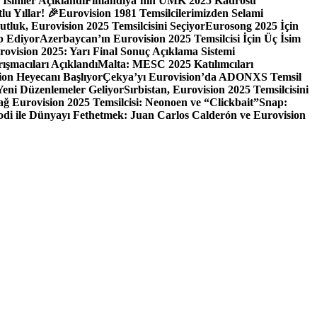
 İsimler Açıklandı
Finlandiya’nın UMK 2025 Kadrosu
u Yıllar! 🎉
Eurovision 1981 Temsilcilerimizden Selami
tluk, Eurovision 2025 Temsilcisini Seçiyor
Eurosong 2025 İçin
p Ediyor
Azerbaycan’ın Eurovision 2025 Temsilcisi İçin Üç İsim
rovision 2025: Yarı Final Sonuç Açıklama Sistemi
ışmacıları Açıklandı
Malta: MESC 2025 Katılımcıları
ion Heyecanı Başlıyor
Çekya’yı Eurovision’da ADONXS Temsil
 Yeni Düzenlemeler Geliyor
Sırbistan, Eurovision 2025 Temsilcisini
ğ Eurovision 2025 Temsilcisi: Neonoen ve “Clickbait”
Snap:
odi ile Dünyayı Fethetmek: Juan Carlos Calderón ve Eurovision