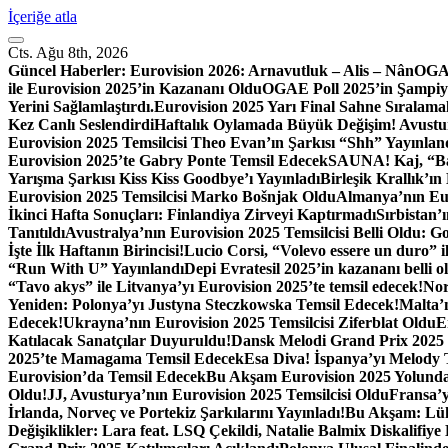
İçeriğe atla
Cts. Ağu 8th, 2026
Güncel Haberler:
Eurovision 2026: Arnavutluk – Alis – Nân
OGAE
ile Eurovision 2025’in Kazananı Oldu
OGAE Poll 2025’in Şampiy
Yerini Sağlamlaştırdı.
Eurovision 2025 Yarı Final Sahne Sıralamal
Kez Canlı Seslendirdi
Haftalık Oylamada Büyük Değişim! Avustury
Eurovision 2025 Temsilcisi Theo Evan’ın Şarkısı “Shh” Yayınlan
Eurovision 2025’te Gabry Ponte Temsil Edecek
SAUNA! Kaj, “Bar
Yarışma Şarkısı Kiss Kiss Goodbye’ı Yayınladı
Birleşik Krallık’
Eurovision 2025 Temsilcisi Marko Bošnjak Oldu
Almanya’nın Eur
İkinci Hafta Sonuçları: Finlandiya Zirveyi Kaptırmadı
Sırbistan’
Tanıtıldı
Avustralya’nın Eurovision 2025 Temsilcisi Belli Oldu: 
İşte İlk Haftanın Birincisi!
Lucio Corsi, “Volevo essere un duro” il
“Run With U” Yayınlandı
Depi Evratesil 2025’in kazananı belli 
“Tavo akys” ile Litvanya’yı Eurovision 2025’te temsil edecek!
Nor
Yeniden: Polonya’yı Justyna Steczkowska Temsil Edecek!
Malta’n
Edecek!
Ukrayna’nın Eurovision 2025 Temsilcisi Ziferblat Oldu
E
Katılacak Sanatçılar Duyuruldu!
Dansk Melodi Grand Prix 2025 Ka
2025’te Mamagama Temsil Edecek
Esa Diva! İspanya’yı Melody 
Eurovision’da Temsil Edecek
Bu Akşam Eurovision 2025 Yolunda
Oldu!
JJ, Avusturya’nın Eurovision 2025 Temsilcisi Oldu
Fransa’
İrlanda, Norveç ve Portekiz Şarkılarını Yayınladı!
Bu Akşam: Lüks
Değişiklikler: Lara feat. LSQ Çekildi, Natalie Balmix Diskalifiye 