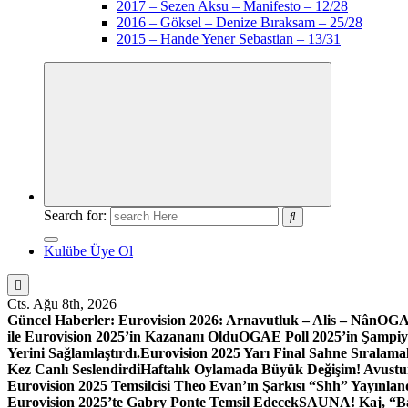
2017 – Sezen Aksu – Manifesto – 12/28
2016 – Göksel – Denize Bıraksam – 25/28
2015 – Hande Yener Sebastian – 13/31
Search for:
Kulübe Üye Ol
Cts. Ağu 8th, 2026
Güncel Haberler:
Eurovision 2026: Arnavutluk – Alis – Nân
OGAE
ile Eurovision 2025’in Kazananı Oldu
OGAE Poll 2025’in Şampiy
Yerini Sağlamlaştırdı.
Eurovision 2025 Yarı Final Sahne Sıralamal
Kez Canlı Seslendirdi
Haftalık Oylamada Büyük Değişim! Avustury
Eurovision 2025 Temsilcisi Theo Evan’ın Şarkısı “Shh” Yayınlan
Eurovision 2025’te Gabry Ponte Temsil Edecek
SAUNA! Kaj, “Bar