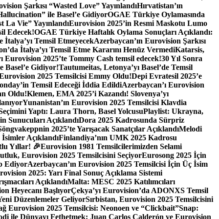
vision Şarkısı “Wasted Love” Yayınlandı
Hırvatistan’ın
allucination” ile Basel’e Gidiyor
OGAE Türkiye Oylamasında
st La Vie” Yayınlandı
Eurovision 2025’in Resmi Maskotu Lumo
il Edecek!
OGAE Türkiye Haftalık Oylama Sonuçları Açıklandı:
te İtalya’yı Temsil Etmeyecek
Azerbaycan’ın Eurovision Şarkısı
ion’da İtalya’yı Temsil Etme Kararını Henüz Vermedi
Katarsis,
ı Eurovision 2025’te Tommy Cash temsil edecek!
30 Yıl Sonra
e Basel’e Gidiyor!
Tautumeitas, Letonya’yı Basel’de Temsil
 Eurovision 2025 Temsilcisi Emmy Oldu!
Depi Evratesil 2025’e
onday’in Temsil Edeceği İddia Edildi
Azerbaycan’ı Eurovision
an Oldu!
Klemen, EMA 2025’i Kazandı! Slovenya’yı
lanıyor
Yunanistan’ın Eurovision 2025 Temsilcisi Klavdia
eçimini Yaptı: Laura Thorn, Basel Yolcusu
Playlist: Ukrayna,
in Sunucuları Açıklandı
Dora 2025 Kadrosunda Sürpriz
Söngvakeppnin 2025’te Yarışacak Sanatçılar Açıklandı
Melodi
 İsimler Açıklandı
Finlandiya’nın UMK 2025 Kadrosu
u Yıllar! 🎉
Eurovision 1981 Temsilcilerimizden Selami
tluk, Eurovision 2025 Temsilcisini Seçiyor
Eurosong 2025 İçin
p Ediyor
Azerbaycan’ın Eurovision 2025 Temsilcisi İçin Üç İsim
rovision 2025: Yarı Final Sonuç Açıklama Sistemi
ışmacıları Açıklandı
Malta: MESC 2025 Katılımcıları
ion Heyecanı Başlıyor
Çekya’yı Eurovision’da ADONXS Temsil
 Yeni Düzenlemeler Geliyor
Sırbistan, Eurovision 2025 Temsilcisini
ğ Eurovision 2025 Temsilcisi: Neonoen ve “Clickbait”
Snap:
odi ile Dünyayı Fethetmek: Juan Carlos Calderón ve Eurovision