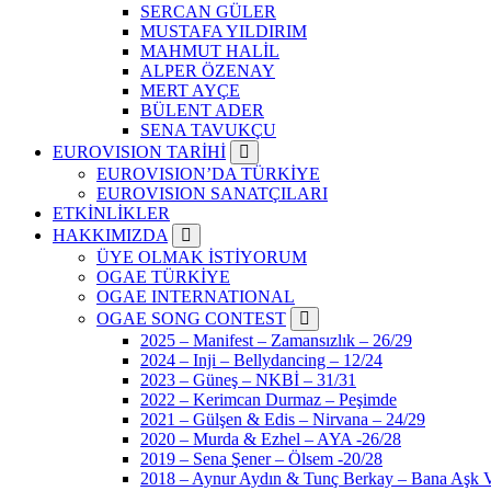
SERCAN GÜLER
MUSTAFA YILDIRIM
MAHMUT HALİL
ALPER ÖZENAY
MERT AYÇE
BÜLENT ADER
SENA TAVUKÇU
EUROVISION TARİHİ
EUROVISION’DA TÜRKİYE
EUROVISION SANATÇILARI
ETKİNLİKLER
HAKKIMIZDA
ÜYE OLMAK İSTİYORUM
OGAE TÜRKİYE
OGAE INTERNATIONAL
OGAE SONG CONTEST
2025 – Manifest – Zamansızlık – 26/29
2024 – Inji – Bellydancing – 12/24
2023 – Güneş – NKBİ – 31/31
2022 – Kerimcan Durmaz – Peşimde
2021 – Gülşen & Edis – Nirvana – 24/29
2020 – Murda & Ezhel – AYA -26/28
2019 – Sena Şener – Ölsem -20/28
2018 – Aynur Aydın & Tunç Berkay – Bana Aşk V