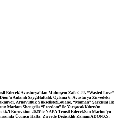
sil Edecek!
Avusturya’dan Muhteşem Zafer! JJ, “Wasted Love”
 Dion’a Anlamlı Saygı
Haftalık Oylama 6: Avusturya Zirvedeki
akmıyor, Arnavutluk Yükselişte!
Louane, “Maman” Şarkısını İlk
anı: Mariam Shengelia “Freedom” ile Yarışacak
Kıbrıs’ın
tekiz’i Eurovision 2025’te NAPA Temsil Edecek
San Marino’yu
asında Üçüncü Hafta: Zirvede Değişiklik Zamanı
ADONXS,