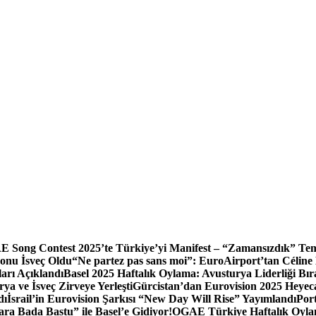
 Song Contest 2025’te Türkiye’yi Manifest – “Zamansızdık” Tem
onu İsveç Oldu
“Ne partez pas sans moi”: EuroAirport’tan Céline
arı Açıklandı
Basel 2025 Haftalık Oylama: Avusturya Liderliği Bır
a ve İsveç Zirveye Yerleşti
Gürcistan’dan Eurovision 2025 Heyec
dı
İsrail’in Eurovision Şarkısı “New Day Will Rise” Yayımlandı
Por
a Bada Bastu” ile Basel’e Gidiyor!
OGAE Türkiye Haftalık Oylam