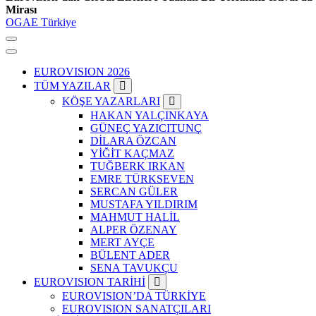
Mirası
OGAE Türkiye
EUROVISION 2026
TÜM YAZILAR
KÖŞE YAZARLARI
HAKAN YALÇINKAYA
GÜNEÇ YAZICITUNÇ
DİLARA ÖZCAN
YİĞİT KAÇMAZ
TUĞBERK IRKAN
EMRE TÜRKSEVEN
SERCAN GÜLER
MUSTAFA YILDIRIM
MAHMUT HALİL
ALPER ÖZENAY
MERT AYÇE
BÜLENT ADER
SENA TAVUKÇU
EUROVISION TARİHİ
EUROVISION’DA TÜRKİYE
EUROVISION SANATÇILARI