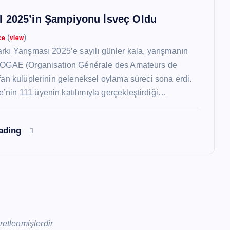
 2025’in Şampiyonu İsveç Oldu
ce
(
view
)
rkı Yarışması 2025’e sayılı günler kala, yarışmanın
n OGAE (Organisation Générale des Amateurs de
 fan kulüplerinin geleneksel oylama süreci sona erdi.
nin 111 üyenin katılımıyla gerçekleştirdiği…
eading
aretlenmişlerdir