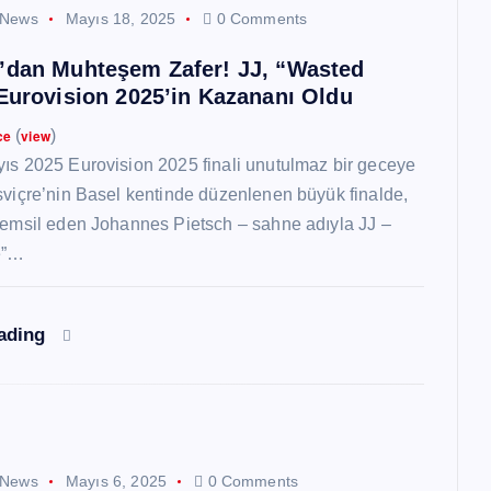
 News
Mayıs 18, 2025
0 Comments
’dan Muhteşem Zafer! JJ, “Wasted
 Eurovision 2025’in Kazananı Oldu
ce
(
view
)
ıs 2025 Eurovision 2025 finali unutulmaz bir geceye
sviçre’nin Basel kentinde düzenlenen büyük finalde,
temsil eden Johannes Pietsch – sahne adıyla JJ –
e”…
eading
 News
Mayıs 6, 2025
0 Comments