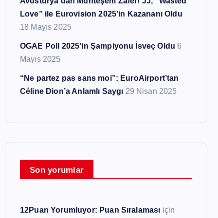
Avusturya’dan Muhteşem Zafer! JJ, “Wasted
Love” ile Eurovision 2025’in Kazananı Oldu
18 Mayıs 2025
OGAE Poll 2025’in Şampiyonu İsveç Oldu
6
Mayıs 2025
“Ne partez pas sans moi”: EuroAirport’tan
Céline Dion’a Anlamlı Saygı
29 Nisan 2025
Son yorumlar
12Puan Yorumluyor: Puan Sıralaması
için