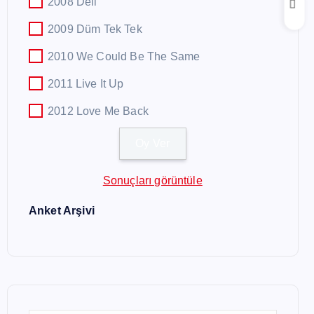
2008 Deli
2009 Düm Tek Tek
2010 We Could Be The Same
2011 Live It Up
2012 Love Me Back
Sonuçları görüntüle
Anket Arşivi