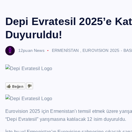
Depi Evratesil 2025’e Kat
Duyuruldu!
12puan News
ERMENİSTAN
,
EUROVISION 2025 - BAS
Beğen
Eurovision 2025 için Ermenistan’ı temsil etmek üzere yarışa
“Depi Evratesil” yarışmasına katılacak 12 isim duyuruldu.
İşte bu yıl Ermenistan’ın Eurovision sahnesine çıkacak sanat