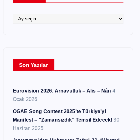
r
i
l
A
e
r
r
ş
i
v
l
Son Yazılar
e
r
Eurovision 2026: Arnavutluk – Alis – Nân
4
Ocak 2026
OGAE Song Contest 2025’te Türkiye’yi
Manifest – “Zamansızdık” Temsil Edecek!
30
Haziran 2025