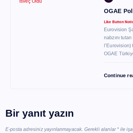
OGAE Poll
Like Button Noti
Eurovision Şa
nabzını tuta
l’Eurovision)
OGAE Türkiye’
Continue r
Bir yanıt yazın
E-posta adresiniz yayınlanmayacak.
Gerekli alanlar
*
ile iş