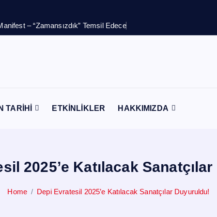
M
a
n
i
f
e
s
t
–
“
Z
a
m
a
n
s
ı
z
d
ı
k
”
T
e
m
s
i
l
E
d
e
c
e
k
!
N TARİHİ
ETKİNLİKLER
HAKKIMIZDA
sil 2025’e Katılacak Sanatçıla
Home
Depi Evratesil 2025’e Katılacak Sanatçılar Duyuruldu!