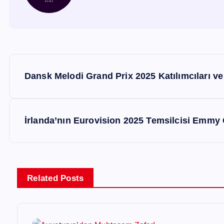
Y
Dansk Melodi Grand Prix 2025 Katılımcıları ve 
a
z
İrlanda’nın Eurovision 2025 Temsilcisi Emmy 
ı
g
Related Posts
e