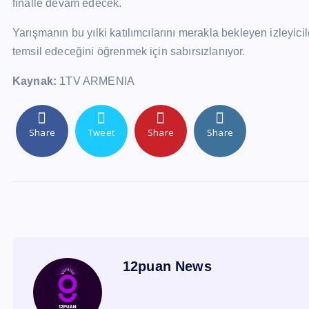
finalle devam edecek.
Yarışmanın bu yılki katılımcılarını merakla bekleyen izleyic
temsil edeceğini öğrenmek için sabırsızlanıyor.
Kaynak:
1TV ARMENIA
Share
Tweet
Share
Share
12puan News