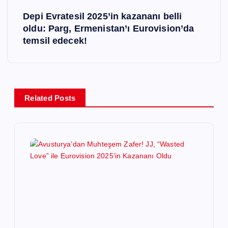
z
Depi Evratesil 2025’in kazananı belli
ı
oldu: Parg, Ermenistan’ı Eurovision’da
temsil edecek!
g
e
z
Related Posts
i
n
m
e
s