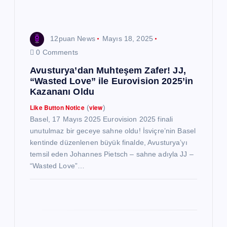
i
12puan News
Mayıs 18, 2025
0 Comments
Avusturya’dan Muhteşem Zafer! JJ,
“Wasted Love” ile Eurovision 2025’in
Kazananı Oldu
Like Button Notice
view
(
)
Basel, 17 Mayıs 2025 Eurovision 2025 finali
unutulmaz bir geceye sahne oldu! İsviçre’nin Basel
kentinde düzenlenen büyük finalde, Avusturya’yı
temsil eden Johannes Pietsch – sahne adıyla JJ –
“Wasted Love”…