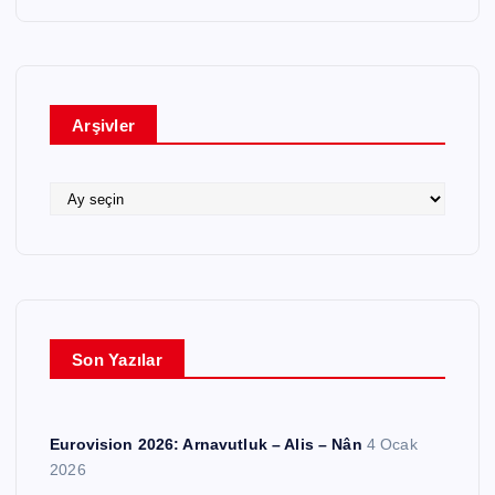
t
e
g
o
r
Arşivler
i
l
e
A
r
r
ş
i
v
l
e
Son Yazılar
r
Eurovision 2026: Arnavutluk – Alis – Nân
4 Ocak
2026