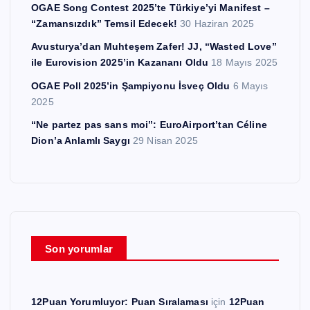
OGAE Song Contest 2025’te Türkiye’yi Manifest –
“Zamansızdık” Temsil Edecek!
30 Haziran 2025
Avusturya’dan Muhteşem Zafer! JJ, “Wasted Love”
ile Eurovision 2025’in Kazananı Oldu
18 Mayıs 2025
OGAE Poll 2025’in Şampiyonu İsveç Oldu
6 Mayıs
2025
“Ne partez pas sans moi”: EuroAirport’tan Céline
Dion’a Anlamlı Saygı
29 Nisan 2025
Son yorumlar
12Puan Yorumluyor: Puan Sıralaması
için
12Puan