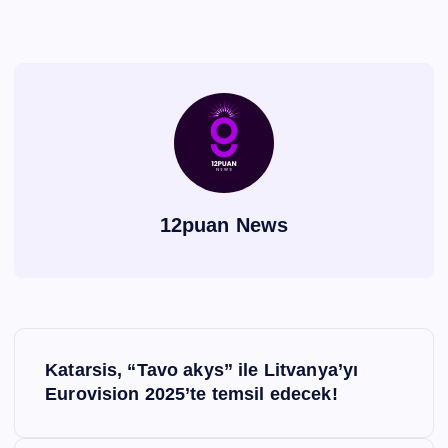
12puan News
Y
Katarsis, “Tavo akys” ile Litvanya’yı
a
Eurovision 2025’te temsil edecek!