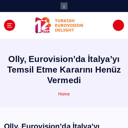
İ
ç
e
r
i
ğ
e
a
t
Olly, Eurovision’da İtalya’yı
l
Temsil Etme Kararını Henüz
a
Vermedi
Home
Olly, Eurovision’da İtalya’yı