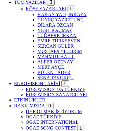
TÜM YAZILAR
KÖŞE YAZARLARI
HAKAN YALÇINKAYA
GÜNEÇ YAZICITUNÇ
DİLARA ÖZCAN
YİĞİT KAÇMAZ
TUĞBERK IRKAN
EMRE TÜRKSEVEN
SERCAN GÜLER
MUSTAFA YILDIRIM
MAHMUT HALİL
ALPER ÖZENAY
MERT AYÇE
BÜLENT ADER
SENA TAVUKÇU
EUROVISION TARİHİ
EUROVISION’DA TÜRKİYE
EUROVISION SANATÇILARI
ETKİNLİKLER
HAKKIMIZDA
ÜYE OLMAK İSTİYORUM
OGAE TÜRKİYE
OGAE INTERNATIONAL
OGAE SONG CONTEST