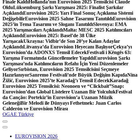
Finale Kaldı
Hollanda’nın Eurovision 2025 Temsilcisi Claude
Oldu
Lüksemburg Şarkı Yarışması 2025: Finalist Şarkılar
Açıklandı
Eurovision 2025: Yarı Final Sonuç Açıklama Sistemi
Değişebilir
Eurovision 2025 Sahne Tasarımı Tanıtıldı
Eurovision
2025’in Tema Tasarımı ve Sloganı Tanıtıldı
Slovenya: EMA
2025 Yarışmacıları Açıklandı
Malta: MESC 2025 Katılımcıları
Açıklandı
Eurovision 2025: Basel’de 38 Ülke
Yarışacak
Ukrayna: Vidbir’de Son 20’ye Kalan Adaylar
Açıklandı
Litvanya’da Eurovision Heyecanı Başlıyor
Çekya’yı
Eurovision’da ADONXS Temsil Edecek
Festivali i Këngës 63:
Yarışma Formatında Güncellemeler Yapıldı
Eurovision Şarkı
Yarışması’nda Katılımcıların Refahı İçin Yeni Düzenlemeler
Geliyor
Sırbistan, Eurovision 2025 Temsilcisini Seçmeye
Hazırlanıyor
Sanremo Festivali’nde Büyük Değişim Kapıda
Nina
Žižić, Eurovision 2025’te Karadağ’ı Temsil Edecek
Karadağ
Eurovision 2025 Temsilcisi: Neonoen ve “Clickbait”
Snap:
Eurovision’dan Global Listelere Uzanan Bir Yolculuk
Festival
da Canção: Portekiz’in Eurovision’a Uzanan Müzik
Geleneği
Bir Melodi ile Dünyayı Fethetmek: Juan Carlos
Calderón ve Eurovision Mirası
OGAE Türkiye
EUROVISION 2026