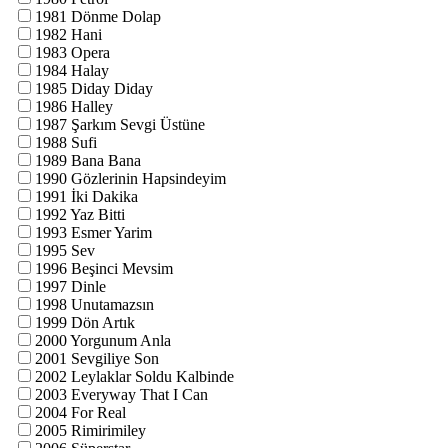
1981 Dönme Dolap
1982 Hani
1983 Opera
1984 Halay
1985 Diday Diday
1986 Halley
1987 Şarkım Sevgi Üstüne
1988 Sufi
1989 Bana Bana
1990 Gözlerinin Hapsindeyim
1991 İki Dakika
1992 Yaz Bitti
1993 Esmer Yarim
1995 Sev
1996 Beşinci Mevsim
1997 Dinle
1998 Unutamazsın
1999 Dön Artık
2000 Yorgunum Anla
2001 Sevgiliye Son
2002 Leylaklar Soldu Kalbinde
2003 Everyway That I Can
2004 For Real
2005 Rimirimiley