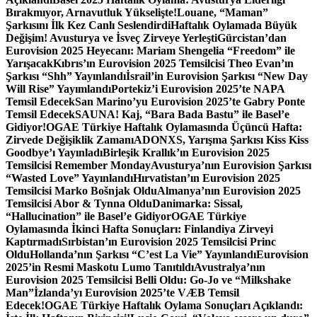
Bırakmıyor, Arnavutluk Yükselişte!
Louane, “Maman”
Şarkısını İlk Kez Canlı Seslendirdi
Haftalık Oylamada Büyük
Değişim! Avusturya ve İsveç Zirveye Yerleşti
Gürcistan’dan
Eurovision 2025 Heyecanı: Mariam Shengelia “Freedom” ile
Yarışacak
Kıbrıs’ın Eurovision 2025 Temsilcisi Theo Evan’ın
Şarkısı “Shh” Yayınlandı
İsrail’in Eurovision Şarkısı “New Day
Will Rise” Yayımlandı
Portekiz’i Eurovision 2025’te NAPA
Temsil Edecek
San Marino’yu Eurovision 2025’te Gabry Ponte
Temsil Edecek
SAUNA! Kaj, “Bara Bada Bastu” ile Basel’e
Gidiyor!
OGAE Türkiye Haftalık Oylamasında Üçüncü Hafta:
Zirvede Değişiklik Zamanı
ADONXS, Yarışma Şarkısı Kiss Kiss
Goodbye’ı Yayınladı
Birleşik Krallık’ın Eurovision 2025
Temsilcisi Remember Monday
Avusturya’nın Eurovision Şarkısı
“Wasted Love” Yayınlandı
Hırvatistan’ın Eurovision 2025
Temsilcisi Marko Bošnjak Oldu
Almanya’nın Eurovision 2025
Temsilcisi Abor & Tynna Oldu
Danimarka: Sissal,
“Hallucination” ile Basel’e Gidiyor
OGAE Türkiye
Oylamasında İkinci Hafta Sonuçları: Finlandiya Zirveyi
Kaptırmadı
Sırbistan’ın Eurovision 2025 Temsilcisi Princ
Oldu
Hollanda’nın Şarkısı “C’est La Vie” Yayınlandı
Eurovision
2025’in Resmi Maskotu Lumo Tanıtıldı
Avustralya’nın
Eurovision 2025 Temsilcisi Belli Oldu: Go-Jo ve “Milkshake
Man”
İzlanda’yı Eurovision 2025’te VÆB Temsil
Edecek!
OGAE Türkiye Haftalık Oylama Sonuçları Açıklandı: