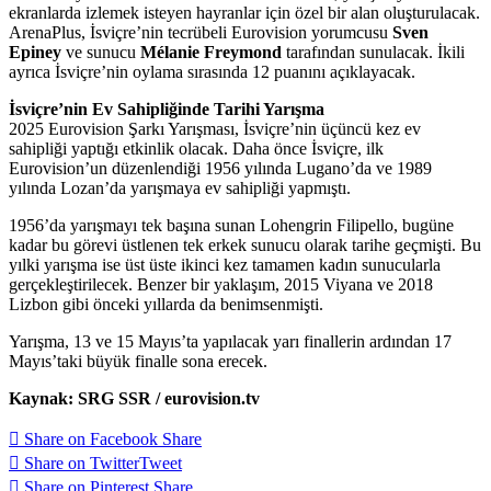
ekranlarda izlemek isteyen hayranlar için özel bir alan oluşturulacak.
ArenaPlus, İsviçre’nin tecrübeli Eurovision yorumcusu
Sven
Epiney
ve sunucu
Mélanie Freymond
tarafından sunulacak. İkili
ayrıca İsviçre’nin oylama sırasında 12 puanını açıklayacak.
İsviçre’nin Ev Sahipliğinde Tarihi Yarışma
2025 Eurovision Şarkı Yarışması, İsviçre’nin üçüncü kez ev
sahipliği yaptığı etkinlik olacak. Daha önce İsviçre, ilk
Eurovision’un düzenlendiği 1956 yılında Lugano’da ve 1989
yılında Lozan’da yarışmaya ev sahipliği yapmıştı.
1956’da yarışmayı tek başına sunan Lohengrin Filipello, bugüne
kadar bu görevi üstlenen tek erkek sunucu olarak tarihe geçmişti. Bu
yılki yarışma ise üst üste ikinci kez tamamen kadın sunucularla
gerçekleştirilecek. Benzer bir yaklaşım, 2015 Viyana ve 2018
Lizbon gibi önceki yıllarda da benimsenmişti.
Yarışma, 13 ve 15 Mayıs’ta yapılacak yarı finallerin ardından 17
Mayıs’taki büyük finalle sona erecek.
Kaynak: SRG SSR / eurovision.tv
Share on Facebook
Share
Share on Twitter
Tweet
Share on Pinterest
Share