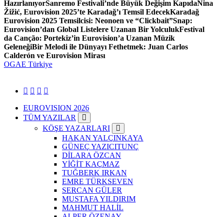
Hazırlanıyor
Sanremo Festivali’nde Büyük Değişim Kapıda
Nina
Žižić, Eurovision 2025’te Karadağ’ı Temsil Edecek
Karadağ
Eurovision 2025 Temsilcisi: Neonoen ve “Clickbait”
Snap:
Eurovision’dan Global Listelere Uzanan Bir Yolculuk
Festival
da Canção: Portekiz’in Eurovision’a Uzanan Müzik
Geleneği
Bir Melodi ile Dünyayı Fethetmek: Juan Carlos
Calderón ve Eurovision Mirası
OGAE Türkiye
EUROVISION 2026
TÜM YAZILAR
KÖŞE YAZARLARI
HAKAN YALÇINKAYA
GÜNEÇ YAZICITUNÇ
DİLARA ÖZCAN
YİĞİT KAÇMAZ
TUĞBERK IRKAN
EMRE TÜRKSEVEN
SERCAN GÜLER
MUSTAFA YILDIRIM
MAHMUT HALİL
ALPER ÖZENAY