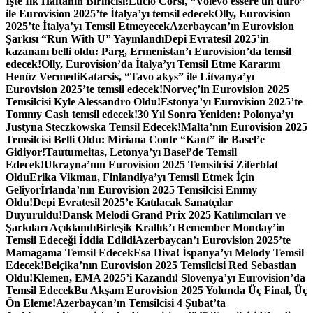
İşte İlk Haftanın Birincisi!
Lucio Corsi, “Volevo essere un duro”
ile Eurovision 2025’te İtalya’yı temsil edecek
Olly, Eurovision
2025’te İtalya’yı Temsil Etmeyecek
Azerbaycan’ın Eurovision
Şarkısı “Run With U” Yayınlandı
Depi Evratesil 2025’in
kazananı belli oldu: Parg, Ermenistan’ı Eurovision’da temsil
edecek!
Olly, Eurovision’da İtalya’yı Temsil Etme Kararını
Henüz Vermedi
Katarsis, “Tavo akys” ile Litvanya’yı
Eurovision 2025’te temsil edecek!
Norveç’in Eurovision 2025
Temsilcisi Kyle Alessandro Oldu!
Estonya’yı Eurovision 2025’te
Tommy Cash temsil edecek!
30 Yıl Sonra Yeniden: Polonya’yı
Justyna Steczkowska Temsil Edecek!
Malta’nın Eurovision 2025
Temsilcisi Belli Oldu: Miriana Conte “Kant” ile Basel’e
Gidiyor!
Tautumeitas, Letonya’yı Basel’de Temsil
Edecek!
Ukrayna’nın Eurovision 2025 Temsilcisi Ziferblat
Oldu
Erika Vikman, Finlandiya’yı Temsil Etmek İçin
Geliyor
İrlanda’nın Eurovision 2025 Temsilcisi Emmy
Oldu!
Depi Evratesil 2025’e Katılacak Sanatçılar
Duyuruldu!
Dansk Melodi Grand Prix 2025 Katılımcıları ve
Şarkıları Açıklandı
Birleşik Krallık’ı Remember Monday’in
Temsil Edeceği İddia Edildi
Azerbaycan’ı Eurovision 2025’te
Mamagama Temsil Edecek
Esa Diva! İspanya’yı Melody Temsil
Edecek!
Belçika’nın Eurovision 2025 Temsilcisi Red Sebastian
Oldu!
Klemen, EMA 2025’i Kazandı! Slovenya’yı Eurovision’da
Temsil Edecek
Bu Akşam Eurovision 2025 Yolunda Üç Final, Üç
Ön Eleme!
Azerbaycan’ın Temsilcisi 4 Şubat’ta