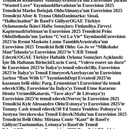
Temsilcisi Remember Monday
Avusturya’nın Eurovision Şarkısı
“Wasted Love” Yayınlandı
Hırvatistan’ın Eurovision 2025
Temsilcisi Marko Bošnjak Oldu
Almanya’nın Eurovision 2025
Temsilcisi Abor & Tynna Oldu
Danimarka: Sissal,
“Hallucination” ile Basel’e Gidiyor
OGAE Türkiye
Oylamasında İkinci Hafta Sonuçları: Finlandiya Zirveyi
Kaptırmadı
Sırbistan’ın Eurovision 2025 Temsilcisi Princ
Oldu
Hollanda’nın Şarkısı “C’est La Vie” Yayınlandı
Eurovision
2025’in Resmi Maskotu Lumo Tanıtıldı
Avustralya’nın
Eurovision 2025 Temsilcisi Belli Oldu: Go-Jo ve “Milkshake
Man”
İzlanda’yı Eurovision 2025’te VÆB Temsil
Edecek!
OGAE Türkiye Haftalık Oylama Sonuçları Açıklandı:
İşte İlk Haftanın Birincisi!
Lucio Corsi, “Volevo essere un duro”
ile Eurovision 2025’te İtalya’yı temsil edecek
Olly, Eurovision
2025’te İtalya’yı Temsil Etmeyecek
Azerbaycan’ın Eurovision
Şarkısı “Run With U” Yayınlandı
Depi Evratesil 2025’in
kazananı belli oldu: Parg, Ermenistan’ı Eurovision’da temsil
edecek!
Olly, Eurovision’da İtalya’yı Temsil Etme Kararını
Henüz Vermedi
Katarsis, “Tavo akys” ile Litvanya’yı
Eurovision 2025’te temsil edecek!
Norveç’in Eurovision 2025
Temsilcisi Kyle Alessandro Oldu!
Estonya’yı Eurovision 2025’te
Tommy Cash temsil edecek!
30 Yıl Sonra Yeniden: Polonya’yı
Justyna Steczkowska Temsil Edecek!
Malta’nın Eurovision 2025
Temsilcisi Belli Oldu: Miriana Conte “Kant” ile Basel’e
Gidiyor!
Tautumeitas, Letonya’yı Basel’de Temsil