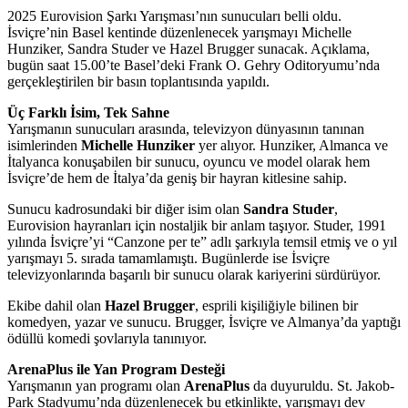
2025 Eurovision Şarkı Yarışması’nın sunucuları belli oldu.
İsviçre’nin Basel kentinde düzenlenecek yarışmayı Michelle
Hunziker, Sandra Studer ve Hazel Brugger sunacak. Açıklama,
bugün saat 15.00’te Basel’deki Frank O. Gehry Oditoryumu’nda
gerçekleştirilen bir basın toplantısında yapıldı.
Üç Farklı İsim, Tek Sahne
Yarışmanın sunucuları arasında, televizyon dünyasının tanınan
isimlerinden
Michelle Hunziker
yer alıyor. Hunziker, Almanca ve
İtalyanca konuşabilen bir sunucu, oyuncu ve model olarak hem
İsviçre’de hem de İtalya’da geniş bir hayran kitlesine sahip.
Sunucu kadrosundaki bir diğer isim olan
Sandra Studer
,
Eurovision hayranları için nostaljik bir anlam taşıyor. Studer, 1991
yılında İsviçre’yi “Canzone per te” adlı şarkıyla temsil etmiş ve o yıl
yarışmayı 5. sırada tamamlamıştı. Bugünlerde ise İsviçre
televizyonlarında başarılı bir sunucu olarak kariyerini sürdürüyor.
Ekibe dahil olan
Hazel Brugger
, esprili kişiliğiyle bilinen bir
komedyen, yazar ve sunucu. Brugger, İsviçre ve Almanya’da yaptığı
ödüllü komedi şovlarıyla tanınıyor.
ArenaPlus ile Yan Program Desteği
Yarışmanın yan programı olan
ArenaPlus
da duyuruldu. St. Jakob-
Park Stadyumu’nda düzenlenecek bu etkinlikte, yarışmayı dev