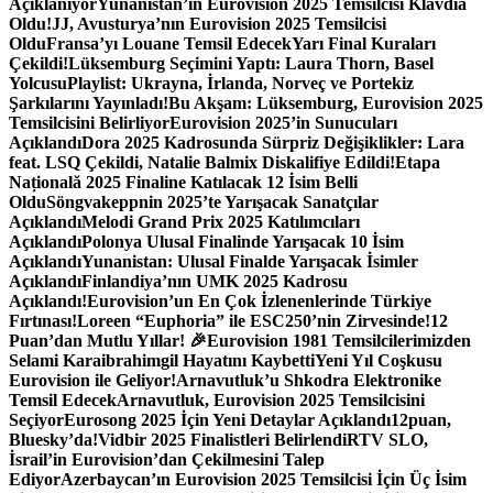
Açıklanıyor
Yunanistan’ın Eurovision 2025 Temsilcisi Klavdia
Oldu!
JJ, Avusturya’nın Eurovision 2025 Temsilcisi
Oldu
Fransa’yı Louane Temsil Edecek
Yarı Final Kuraları
Çekildi!
Lüksemburg Seçimini Yaptı: Laura Thorn, Basel
Yolcusu
Playlist: Ukrayna, İrlanda, Norveç ve Portekiz
Şarkılarını Yayınladı!
Bu Akşam: Lüksemburg, Eurovision 2025
Temsilcisini Belirliyor
Eurovision 2025’in Sunucuları
Açıklandı
Dora 2025 Kadrosunda Sürpriz Değişiklikler: Lara
feat. LSQ Çekildi, Natalie Balmix Diskalifiye Edildi!
Etapa
Națională 2025 Finaline Katılacak 12 İsim Belli
Oldu
Söngvakeppnin 2025’te Yarışacak Sanatçılar
Açıklandı
Melodi Grand Prix 2025 Katılımcıları
Açıklandı
Polonya Ulusal Finalinde Yarışacak 10 İsim
Açıklandı
Yunanistan: Ulusal Finalde Yarışacak İsimler
Açıklandı
Finlandiya’nın UMK 2025 Kadrosu
Açıklandı!
Eurovision’un En Çok İzlenenlerinde Türkiye
Fırtınası!
Loreen “Euphoria” ile ESC250’nin Zirvesinde!
12
Puan’dan Mutlu Yıllar! 🎉
Eurovision 1981 Temsilcilerimizden
Selami Karaibrahimgil Hayatını Kaybetti
Yeni Yıl Coşkusu
Eurovision ile Geliyor!
Arnavutluk’u Shkodra Elektronike
Temsil Edecek
Arnavutluk, Eurovision 2025 Temsilcisini
Seçiyor
Eurosong 2025 İçin Yeni Detaylar Açıklandı
12puan,
Bluesky’da!
Vidbir 2025 Finalistleri Belirlendi
RTV SLO,
İsrail’in Eurovision’dan Çekilmesini Talep
Ediyor
Azerbaycan’ın Eurovision 2025 Temsilcisi İçin Üç İsim