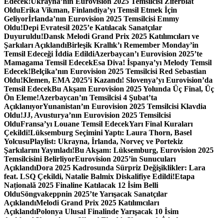
Edecek!
Ukrayna’nın Eurovision 2025 Temsilcisi Ziferblat
Oldu
Erika Vikman, Finlandiya’yı Temsil Etmek İçin
Geliyor
İrlanda’nın Eurovision 2025 Temsilcisi Emmy
Oldu!
Depi Evratesil 2025’e Katılacak Sanatçılar
Duyuruldu!
Dansk Melodi Grand Prix 2025 Katılımcıları ve
Şarkıları Açıklandı
Birleşik Krallık’ı Remember Monday’in
Temsil Edeceği İddia Edildi
Azerbaycan’ı Eurovision 2025’te
Mamagama Temsil Edecek
Esa Diva! İspanya’yı Melody Temsil
Edecek!
Belçika’nın Eurovision 2025 Temsilcisi Red Sebastian
Oldu!
Klemen, EMA 2025’i Kazandı! Slovenya’yı Eurovision’da
Temsil Edecek
Bu Akşam Eurovision 2025 Yolunda Üç Final, Üç
Ön Eleme!
Azerbaycan’ın Temsilcisi 4 Şubat’ta
Açıklanıyor
Yunanistan’ın Eurovision 2025 Temsilcisi Klavdia
Oldu!
JJ, Avusturya’nın Eurovision 2025 Temsilcisi
Oldu
Fransa’yı Louane Temsil Edecek
Yarı Final Kuraları
Çekildi!
Lüksemburg Seçimini Yaptı: Laura Thorn, Basel
Yolcusu
Playlist: Ukrayna, İrlanda, Norveç ve Portekiz
Şarkılarını Yayınladı!
Bu Akşam: Lüksemburg, Eurovision 2025
Temsilcisini Belirliyor
Eurovision 2025’in Sunucuları
Açıklandı
Dora 2025 Kadrosunda Sürpriz Değişiklikler: Lara
feat. LSQ Çekildi, Natalie Balmix Diskalifiye Edildi!
Etapa
Națională 2025 Finaline Katılacak 12 İsim Belli
Oldu
Söngvakeppnin 2025’te Yarışacak Sanatçılar
Açıklandı
Melodi Grand Prix 2025 Katılımcıları
Açıklandı
Polonya Ulusal Finalinde Yarışacak 10 İsim