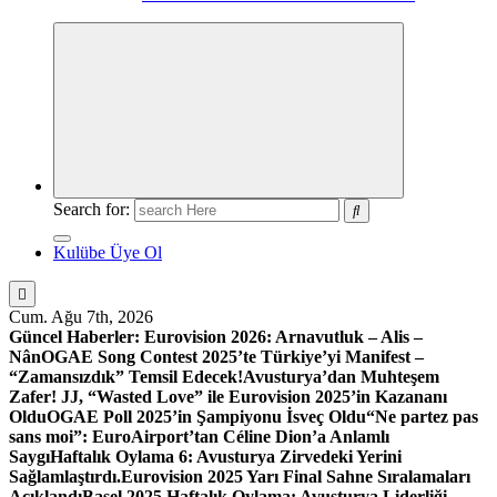
Search for:
Kulübe Üye Ol
Cum. Ağu 7th, 2026
Güncel Haberler:
Eurovision 2026: Arnavutluk – Alis –
Nân
OGAE Song Contest 2025’te Türkiye’yi Manifest –
“Zamansızdık” Temsil Edecek!
Avusturya’dan Muhteşem
Zafer! JJ, “Wasted Love” ile Eurovision 2025’in Kazananı
Oldu
OGAE Poll 2025’in Şampiyonu İsveç Oldu
“Ne partez pas
sans moi”: EuroAirport’tan Céline Dion’a Anlamlı
Saygı
Haftalık Oylama 6: Avusturya Zirvedeki Yerini
Sağlamlaştırdı.
Eurovision 2025 Yarı Final Sahne Sıralamaları
Açıklandı
Basel 2025 Haftalık Oylama: Avusturya Liderliği