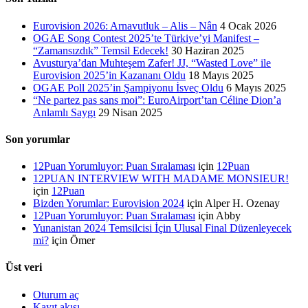
Eurovision 2026: Arnavutluk – Alis – Nân
4 Ocak 2026
OGAE Song Contest 2025’te Türkiye’yi Manifest –
“Zamansızdık” Temsil Edecek!
30 Haziran 2025
Avusturya’dan Muhteşem Zafer! JJ, “Wasted Love” ile
Eurovision 2025’in Kazananı Oldu
18 Mayıs 2025
OGAE Poll 2025’in Şampiyonu İsveç Oldu
6 Mayıs 2025
“Ne partez pas sans moi”: EuroAirport’tan Céline Dion’a
Anlamlı Saygı
29 Nisan 2025
Son yorumlar
12Puan Yorumluyor: Puan Sıralaması
için
12Puan
12PUAN INTERVIEW WITH MADAME MONSIEUR!
için
12Puan
Bizden Yorumlar: Eurovision 2024
için
Alper H. Ozenay
12Puan Yorumluyor: Puan Sıralaması
için
Abby
Yunanistan 2024 Temsilcisi İçin Ulusal Final Düzenleyecek
mi?
için
Ömer
Üst veri
Oturum aç
Kayıt akışı