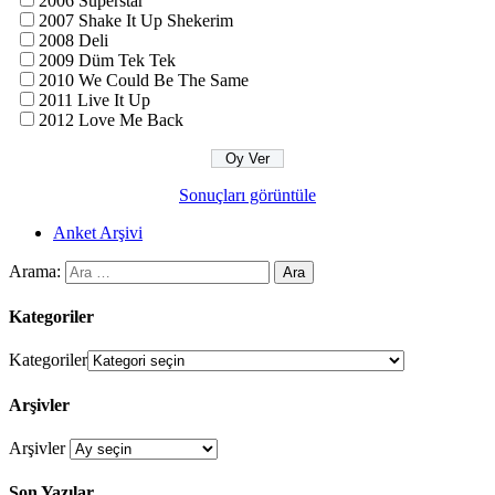
2006 Süperstar
2007 Shake It Up Shekerim
2008 Deli
2009 Düm Tek Tek
2010 We Could Be The Same
2011 Live It Up
2012 Love Me Back
Sonuçları görüntüle
Anket Arşivi
Arama:
Kategoriler
Kategoriler
Arşivler
Arşivler
Son Yazılar