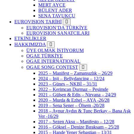
MERT AYÇE
BÜLENT ADER
SENA TAVUKÇU
EUROVISION TARİHİ
EUROVISION’DA TÜRKİYE
EUROVISION SANATÇILARI
ETKİNLİKLER
HAKKIMIZDA
ÜYE OLMAK İSTİYORUM
OGAE TÜRKİYE
OGAE INTERNATIONAL
OGAE SONG CONTEST
2025 – Manifest – Zamansızlık – 26/29
2024 – Inji – Bellydancing – 12/24
2023 – Güneş – NKBİ – 31/31
2022 – Kerimcan Durmaz – Peşimde
2021 – Gülşen & Edis – Nirvana – 24/29
2020 – Murda & Ezhel – AYA -26/28
2019 – Sena Şener – Ölsem -20/28
2018 – Aynur Aydın & Tunç Berkay – Bana Aşk
Ver -16/29
2017 – Sezen Aksu – Manifesto – 12/28
2016 – Göksel – Denize Bıraksam – 25/28
2015 – Hande Yener Sebastian – 13/31