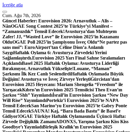
İçeriğe atla
Cum. Ağu 7th, 2026
Güncel Haberler:
Eurovision 2026: Arnavutluk – Alis –
Nân
OGAE Song Contest 2025’te Türkiye’yi Manifest –
“Zamansızdık” Temsil Edecek!
Avusturya’dan Muhteşem
Zafer! JJ, “Wasted Love” ile Eurovision 2025’in Kazananı
Oldu
OGAE Poll 2025’in Şampiyonu İsveç Oldu
“Ne partez pas
sans moi”: EuroAirport’tan Céline Dion’a Anlamlı
Saygı
Haftalık Oylama 6: Avusturya Zirvedeki Yerini
Sağlamlaştırdı.
Eurovision 2025 Yarı Final Sahne Sıralamaları
Açıklandı
Basel 2025 Haftalık Oylama: Avusturya Liderliği
Bırakmıyor, Arnavutluk Yükselişte!
Louane, “Maman”
Şarkısını İlk Kez Canlı Seslendirdi
Haftalık Oylamada Büyük
Değişim! Avusturya ve İsveç Zirveye Yerleşti
Gürcistan’dan
Eurovision 2025 Heyecanı: Mariam Shengelia “Freedom” ile
Yarışacak
Kıbrıs’ın Eurovision 2025 Temsilcisi Theo Evan’ın
Şarkısı “Shh” Yayınlandı
İsrail’in Eurovision Şarkısı “New Day
Will Rise” Yayımlandı
Portekiz’i Eurovision 2025’te NAPA
Temsil Edecek
San Marino’yu Eurovision 2025’te Gabry Ponte
Temsil Edecek
SAUNA! Kaj, “Bara Bada Bastu” ile Basel’e
Gidiyor!
OGAE Türkiye Haftalık Oylamasında Üçüncü Hafta:
Zirvede Değişiklik Zamanı
ADONXS, Yarışma Şarkısı Kiss Kiss
Goodbye’ı Yayınladı
Birleşik Krallık’ın Eurovision 2025