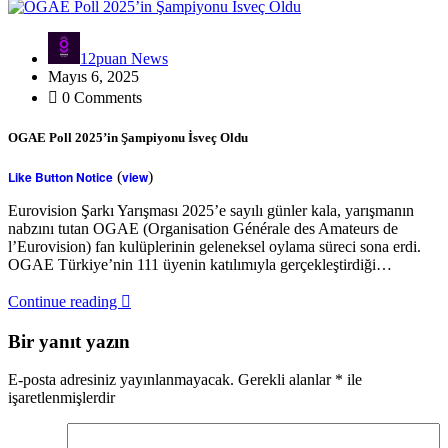
12puan News
Mayıs 6, 2025
0 Comments
OGAE Poll 2025’in Şampiyonu İsveç Oldu
Like Button Notice
(
view
)
Eurovision Şarkı Yarışması 2025’e sayılı günler kala, yarışmanın
nabzını tutan OGAE (Organisation Générale des Amateurs de
l’Eurovision) fan kulüplerinin geleneksel oylama süreci sona erdi.
OGAE Türkiye’nin 111 üyenin katılımıyla gerçekleştirdiği…
Continue reading
Bir yanıt yazın
E-posta adresiniz yayınlanmayacak.
Gerekli alanlar
*
ile
işaretlenmişlerdir