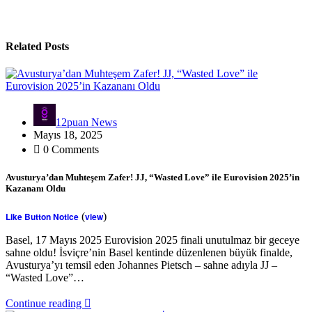
Related Posts
12puan News
Mayıs 18, 2025
0 Comments
Avusturya’dan Muhteşem Zafer! JJ, “Wasted Love” ile Eurovision 2025’in
Kazananı Oldu
Like Button Notice
(
view
)
Basel, 17 Mayıs 2025 Eurovision 2025 finali unutulmaz bir geceye
sahne oldu! İsviçre’nin Basel kentinde düzenlenen büyük finalde,
Avusturya’yı temsil eden Johannes Pietsch – sahne adıyla JJ –
“Wasted Love”…
Continue reading