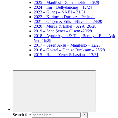
2025 – Manifest – Zamansızlık – 26/29
2024 – Inji – Bellydancing – 12/24
2023 – Güneş – NKBİ – 31/31
2022 – Kerimcan Durmaz – Peşimde
2021 – Gülşen & Edis – Nirvana – 24/29
2020 – Murda & Ezhel – AYA -26/28
2019 – Sena Şener – Ölsem -20/28
2018 – Aynur Aydın & Tunç Berkay – Bana Aşk
Ver -16/29
2017 – Sezen Aksu – Manifesto – 12/28
2016 – Göksel – Denize Bıraksam – 25/28
2015 – Hande Yener Sebastian – 13/31
Search for: