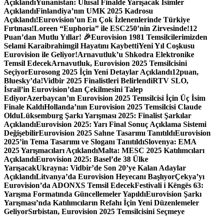
Açıklandı
Yunanistan: Ulusal Finalde Yarışacak İsimler
Açıklandı
Finlandiya’nın UMK 2025 Kadrosu
Açıklandı!
Eurovision’un En Çok İzlenenlerinde Türkiye
Fırtınası!
Loreen “Euphoria” ile ESC250’nin Zirvesinde!
12
Puan’dan Mutlu Yıllar! 🎉
Eurovision 1981 Temsilcilerimizden
Selami Karaibrahimgil Hayatını Kaybetti
Yeni Yıl Coşkusu
Eurovision ile Geliyor!
Arnavutluk’u Shkodra Elektronike
Temsil Edecek
Arnavutluk, Eurovision 2025 Temsilcisini
Seçiyor
Eurosong 2025 İçin Yeni Detaylar Açıklandı
12puan,
Bluesky’da!
Vidbir 2025 Finalistleri Belirlendi
RTV SLO,
İsrail’in Eurovision’dan Çekilmesini Talep
Ediyor
Azerbaycan’ın Eurovision 2025 Temsilcisi İçin Üç İsim
Finale Kaldı
Hollanda’nın Eurovision 2025 Temsilcisi Claude
Oldu
Lüksemburg Şarkı Yarışması 2025: Finalist Şarkılar
Açıklandı
Eurovision 2025: Yarı Final Sonuç Açıklama Sistemi
Değişebilir
Eurovision 2025 Sahne Tasarımı Tanıtıldı
Eurovision
2025’in Tema Tasarımı ve Sloganı Tanıtıldı
Slovenya: EMA
2025 Yarışmacıları Açıklandı
Malta: MESC 2025 Katılımcıları
Açıklandı
Eurovision 2025: Basel’de 38 Ülke
Yarışacak
Ukrayna: Vidbir’de Son 20’ye Kalan Adaylar
Açıklandı
Litvanya’da Eurovision Heyecanı Başlıyor
Çekya’yı
Eurovision’da ADONXS Temsil Edecek
Festivali i Këngës 63:
Yarışma Formatında Güncellemeler Yapıldı
Eurovision Şarkı
Yarışması’nda Katılımcıların Refahı İçin Yeni Düzenlemeler
Geliyor
Sırbistan, Eurovision 2025 Temsilcisini Seçmeye