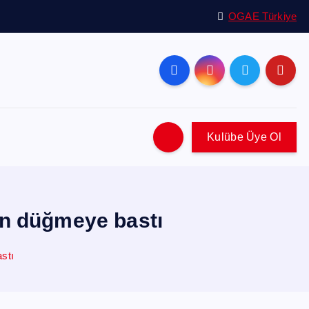
OGAE Türkiye
Kulübe Üye Ol
çin düğmeye bastı
stı