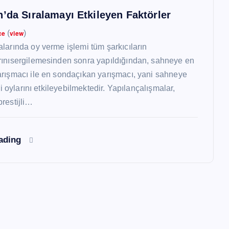
n’da Sıralamayı Etkileyen Faktörler
ce
(
view
)
larında oy verme işlemi tüm şarkıcıların
rınısergilemesinden sonra yapıldığından, sahneye en
rışmacı ile en sondaçıkan yarışmacı, yani sahneye
üri oylarını etkileyebilmektedir. Yapılançalışmalar,
restijli…
eading