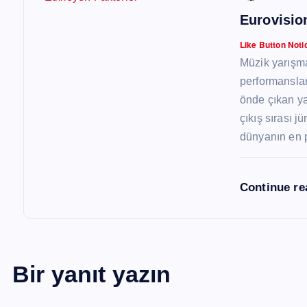
Eurovisio
Like Button Noti
Müzik yarışma
performansla
önde çıkan ya
çıkış sırası j
dünyanın en p
Continue r
Bir yanıt yazın