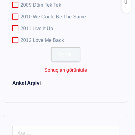
2009 Düm Tek Tek
2010 We Could Be The Same
2011 Live It Up
2012 Love Me Back
Sonuçları görüntüle
Anket Arşivi
A