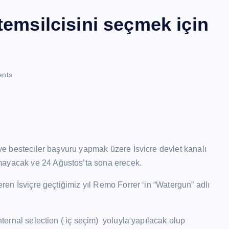
temsilcisini seçmek için
nts
ı ve besteciler başvuru yapmak üzere İsvicre devlet kanalı
mayacak ve 24 Ağustos’ta sona erecek.
teren İsviçre geçtiğimiz yıl Remo Forrer ‘in “Watergun” adlı
internal selection ( iç seçim) yoluyla yapılacak olup