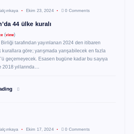
alçınkaya
Ekim 23, 2024
0 Comments
’da 44 ülke kuralı
ce
(
view
)
Birliği tarafından yayınlanan 2024 den itibaren
k kurallara göre; yarışmada yarışabilecek en fazla
44’ü geçemeyecek. Esasen bugüne kadar bu sayıya
e 2018 yıllarında…
eading
alçınkaya
Ekim 17, 2024
0 Comments