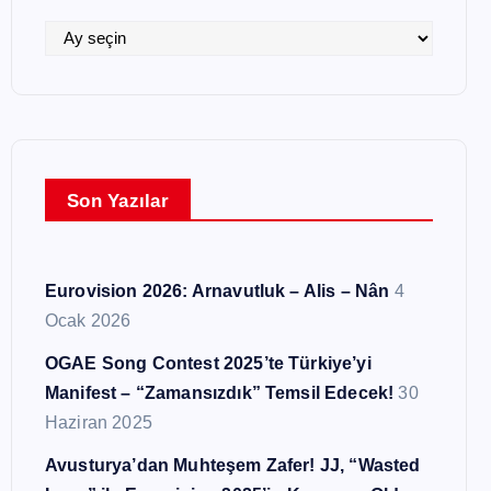
i
l
A
e
r
r
ş
i
v
l
Son Yazılar
e
r
Eurovision 2026: Arnavutluk – Alis – Nân
4
Ocak 2026
OGAE Song Contest 2025’te Türkiye’yi
Manifest – “Zamansızdık” Temsil Edecek!
30
Haziran 2025
Avusturya’dan Muhteşem Zafer! JJ, “Wasted