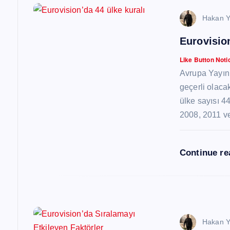
z
Hakan Y
Eurovision
i
Like Button Noti
n
Avrupa Yayın 
geçerli olaca
m
ülke sayısı 
2008, 2011 v
e
Continue r
s
i
Hakan Y