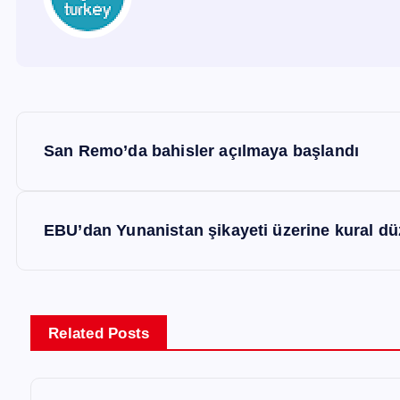
Y
San Remo’da bahisler açılmaya başlandı
a
z
EBU’dan Yunanistan şikayeti üzerine kural d
ı
g
Related Posts
e