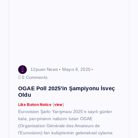
i
n
m
e
s
12puan News
Mayıs 6, 2025
i
0 Comments
OGAE Poll 2025’in Şampiyonu İsveç
Oldu
Like Button Notice
view
(
)
Eurovision Şarkı Yarışması 2025’e sayılı günler
kala, yarışmanın nabzını tutan OGAE
(Organisation Générale des Amateurs de
l’Eurovision) fan kulüplerinin geleneksel oylama