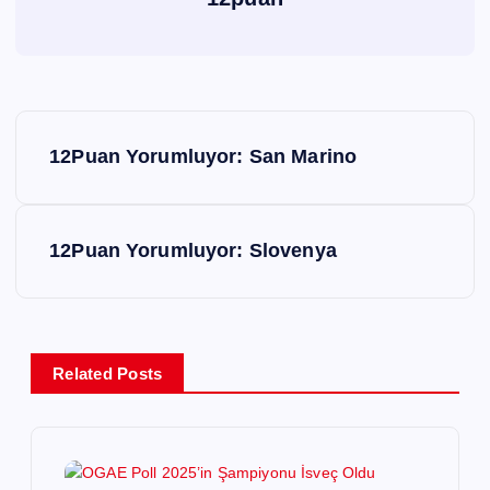
Y
12Puan Yorumluyor: San Marino
a
z
12Puan Yorumluyor: Slovenya
ı
g
Related Posts
e
z