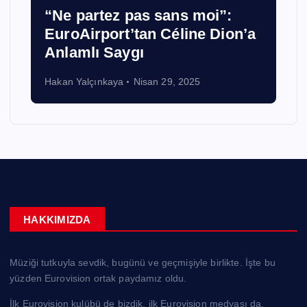
“Ne partez pas sans moi”:
EuroAirport’tan Céline Dion’a
Anlamlı Saygı
Hakan Yalçınkaya
Nisan 29, 2025
HAKKIMIZDA
Müziği tutkuyla sevdik, bugünü ve geçmişiyle birlikte. İşte bu
yüzden Eurovision ortak paydamız oldu.
İlk Eurovision kulübü de bizdik, ilk Eurovision medyası da.