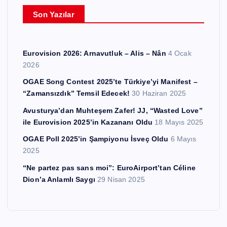
e
Son Yazılar
r
Eurovision 2026: Arnavutluk – Alis – Nân
4 Ocak
2026
OGAE Song Contest 2025’te Türkiye’yi Manifest –
“Zamansızdık” Temsil Edecek!
30 Haziran 2025
Avusturya’dan Muhteşem Zafer! JJ, “Wasted Love”
ile Eurovision 2025’in Kazananı Oldu
18 Mayıs 2025
OGAE Poll 2025’in Şampiyonu İsveç Oldu
6 Mayıs
2025
“Ne partez pas sans moi”: EuroAirport’tan Céline
Dion’a Anlamlı Saygı
29 Nisan 2025