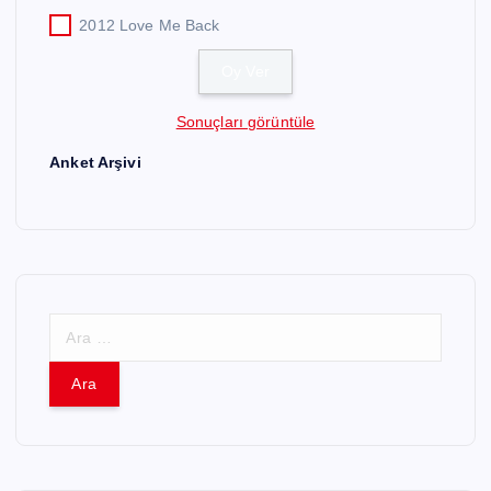
2012 Love Me Back
Sonuçları görüntüle
Anket Arşivi
A
r
a
m
a
: