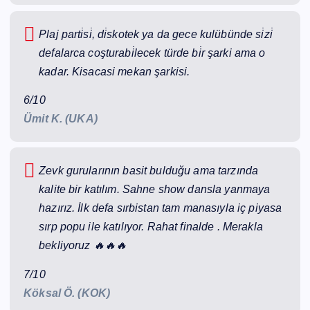
Plaj parti̇si̇, di̇skotek ya da gece kulübünde si̇zi̇
defalarca coşturabi̇lecek türde bi̇r şarki ama o
kadar. Kisacasi mekan şarkisi.
6/10
Ümit K. (UKA)
Zevk gurularının basit bulduğu ama tarzında
kalite bir katılım. Sahne show dansla yanmaya
hazırız. İlk defa sırbistan tam manasıyla iç piyasa
sırp popu ile katılıyor. Rahat finalde . Merakla
bekliyoruz 🔥🔥🔥
7/10
Köksal Ö. (KOK)