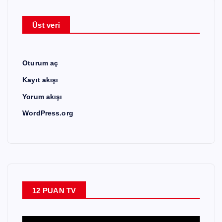
Üst veri
Oturum aç
Kayıt akışı
Yorum akışı
WordPress.org
12 PUAN TV
V