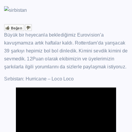
Beğen
Büyük bir heyecanla beklediğimiz Eurovision’a
kavuşmamıza artık haftalar kaldı. Rotterdam’da yarışacak
39 şarkıyı hepimiz bol bol dinledik. Kimini sevdik kimini de
sevmedik. 12Puan olarak ekibimizin ve üyelerimizin
şarkılarla ilgili yorumlarını da sizlerle paylaşmak istiyoruz.
Sırbistan: Hurricane – Loco Loco