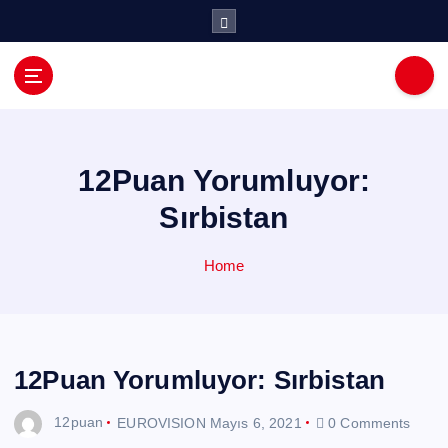
İ
ç
e
r
i
ğ
e
a
12Puan Yorumluyor:
t
Sırbistan
l
a
Home
12Puan Yorumluyor: Sırbistan
12puan
EUROVISION
Mayıs 6, 2021
0 Comments