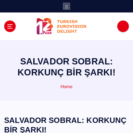
İ
ç
e
r
i
ğ
e
a
t
SALVADOR SOBRAL:
l
KORKUNÇ BİR ŞARKI!
a
Home
SALVADOR SOBRAL: KORKUNÇ
BİR ŞARKI!