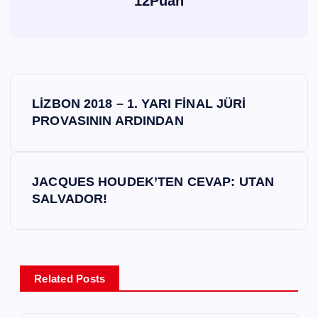
12Puan
Y
LİZBON 2018 – 1. YARI FİNAL JÜRİ
a
PROVASININ ARDINDAN
z
JACQUES HOUDEK’TEN CEVAP: UTAN
ı
SALVADOR!
g
e
Related Posts
z