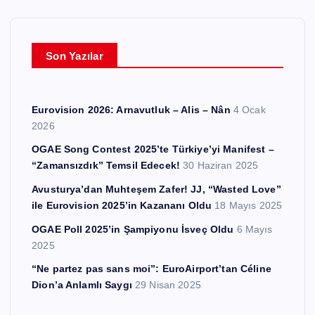
v
l
e
Son Yazılar
r
Eurovision 2026: Arnavutluk – Alis – Nân
4 Ocak
2026
OGAE Song Contest 2025’te Türkiye’yi Manifest –
“Zamansızdık” Temsil Edecek!
30 Haziran 2025
Avusturya’dan Muhteşem Zafer! JJ, “Wasted Love”
ile Eurovision 2025’in Kazananı Oldu
18 Mayıs 2025
OGAE Poll 2025’in Şampiyonu İsveç Oldu
6 Mayıs
2025
“Ne partez pas sans moi”: EuroAirport’tan Céline
Dion’a Anlamlı Saygı
29 Nisan 2025