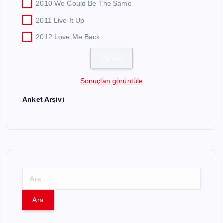
2010 We Could Be The Same
2011 Live It Up
2012 Love Me Back
Sonuçları görüntüle
Anket Arşivi
A
r
a
m
a