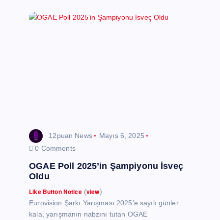
i
n
m
e
s
i
12puan News
Mayıs 6, 2025
0 Comments
OGAE Poll 2025’in Şampiyonu İsveç
Oldu
Like Button Notice
view
(
)
Eurovision Şarkı Yarışması 2025’e sayılı günler
kala, yarışmanın nabzını tutan OGAE