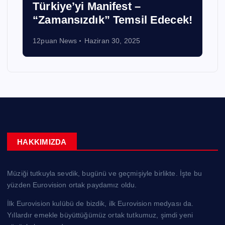
Türkiye’yi Manifest –
“Zamansızdık” Temsil Edecek!
12puan News
Haziran 30, 2025
HAKKIMIZDA
Müziği tutkuyla sevdik, bugünü ve geçmişiyle birlikte. İşte bu
yüzden Eurovision ortak paydamız oldu.
İlk Eurovision kulübü de bizdik, ilk Eurovision medyası da.
Yıllardır emekle büyüttüğümüz ortak tutkumuz, şimdi yeni