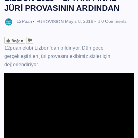
JÜRİ PROVASININ ARDINDAN
12Puan
EUROVISION
Mayıs 8, 2018
0 Comments
Beğen
12puan ekibi Lizbon’dan bildiriyor. Dün gece
gerçekleştirilen jüri provasını ekibimiz sizler için
değerlendiriyor.