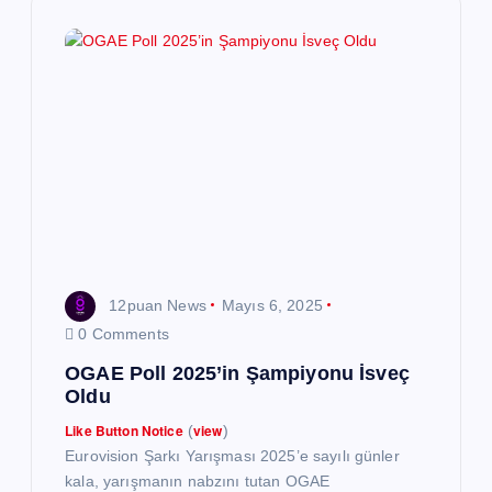
i
n
m
e
s
i
12puan News
Mayıs 6, 2025
0 Comments
OGAE Poll 2025’in Şampiyonu İsveç
Oldu
Like Button Notice
view
(
)
Eurovision Şarkı Yarışması 2025’e sayılı günler
kala, yarışmanın nabzını tutan OGAE