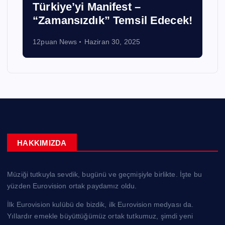
Türkiye’yi Manifest –
“Zamansızdık” Temsil Edecek!
12puan News
Haziran 30, 2025
HAKKIMIZDA
Müziği tutkuyla sevdik, bugünü ve geçmişiyle birlikte. İşte bu
yüzden Eurovision ortak paydamız oldu.
İlk Eurovision kulübü de bizdik, ilk Eurovision medyası da.
Yıllardır emekle büyüttüğümüz ortak tutkumuz, şimdi yeni