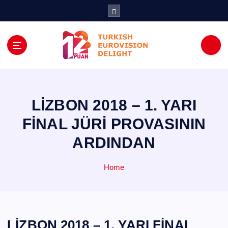
İ
ç
e
r
i
ğ
e
a
t
LİZBON 2018 – 1. YARI
l
FİNAL JÜRİ PROVASININ
a
ARDINDAN
Home
LİZBON 2018 – 1. YARI FİNAL