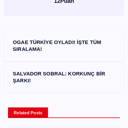
12Puan
Y
OGAE TÜRKİYE OYLADI! İŞTE TÜM
a
SIRALAMA!
z
SALVADOR SOBRAL: KORKUNÇ BİR
ı
ŞARKI!
g
e
Related Posts
z