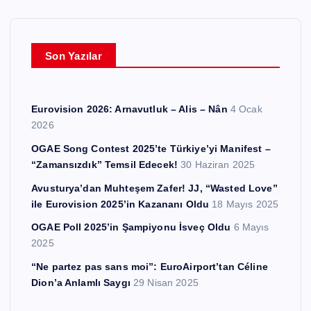
v
l
e
Son Yazılar
r
Eurovision 2026: Arnavutluk – Alis – Nân
4 Ocak
2026
OGAE Song Contest 2025’te Türkiye’yi Manifest –
“Zamansızdık” Temsil Edecek!
30 Haziran 2025
Avusturya’dan Muhteşem Zafer! JJ, “Wasted Love”
ile Eurovision 2025’in Kazananı Oldu
18 Mayıs 2025
OGAE Poll 2025’in Şampiyonu İsveç Oldu
6 Mayıs
2025
“Ne partez pas sans moi”: EuroAirport’tan Céline
Dion’a Anlamlı Saygı
29 Nisan 2025