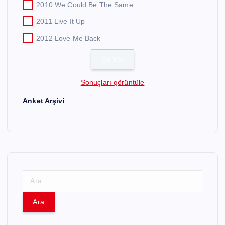
2010 We Could Be The Same
2011 Live It Up
2012 Love Me Back
Sonuçları görüntüle
Anket Arşivi
A
r
a
m
a