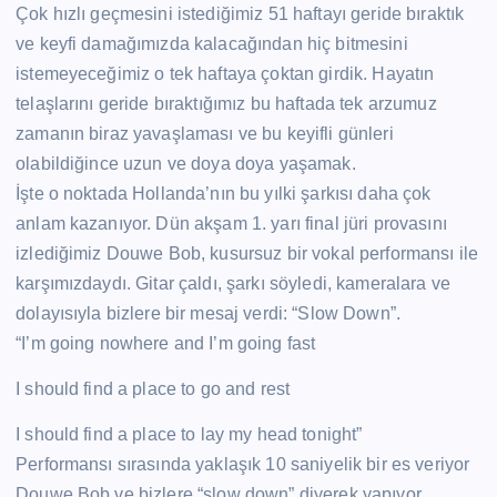
Çok hızlı geçmesini istediğimiz 51 haftayı geride bıraktık
ve keyfi damağımızda kalacağından hiç bitmesini
istemeyeceğimiz o tek haftaya çoktan girdik. Hayatın
telaşlarını geride bıraktığımız bu haftada tek arzumuz
zamanın biraz yavaşlaması ve bu keyifli günleri
olabildiğince uzun ve doya doya yaşamak.
İşte o noktada Hollanda’nın bu yılki şarkısı daha çok
anlam kazanıyor. Dün akşam 1. yarı final jüri provasını
izlediğimiz Douwe Bob, kusursuz bir vokal performansı ile
karşımızdaydı. Gitar çaldı, şarkı söyledi, kameralara ve
dolayısıyla bizlere bir mesaj verdi: “Slow Down”.
“I’m going nowhere and I’m going fast
I should find a place to go and rest
I should find a place to lay my head tonight”
Performansı sırasında yaklaşık 10 saniyelik bir es veriyor
Douwe Bob ve bizlere “slow down” diyerek yapıyor