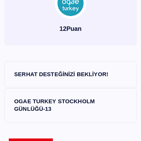
12Puan
Y
SERHAT DESTEĞİNİZİ BEKLİYOR!
a
z
OGAE TURKEY STOCKHOLM
GÜNLÜĞÜ-13
ı
g