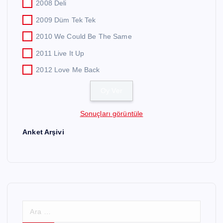
2008 Deli
2009 Düm Tek Tek
2010 We Could Be The Same
2011 Live It Up
2012 Love Me Back
Sonuçları görüntüle
Anket Arşivi
A
r