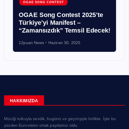
OGAE SONG CONTEST
OGAE Song Contest 2025’te
Türkiye’yi Manifest –
“Zamansızdık” Temsil Edecek!
12puan News
Haziran 30, 2025
HAKKIMIZDA
Müziği tutkuyla sevdik, bugünü ve geçmişiyle birlikte. İşte bu
yüzden Eurovision ortak paydamız oldu.