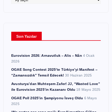
r
r
ş
i
v
l
e
Son Yazılar
r
Eurovision 2026: Arnavutluk – Alis – Nân
4 Ocak
2026
OGAE Song Contest 2025’te Türkiye’yi Manifest –
“Zamansızdık” Temsil Edecek!
30 Haziran 2025
Avusturya’dan Muhteşem Zafer! JJ, “Wasted Love”
ile Eurovision 2025’in Kazananı Oldu
18 Mayıs 2025
OGAE Poll 2025’in Şampiyonu İsveç Oldu
6 Mayıs
2025