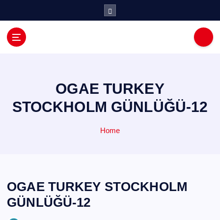
İ
ç
e
r
i
ğ
e
a
OGAE TURKEY
t
STOCKHOLM GÜNLÜĞÜ-12
l
a
Home
OGAE TURKEY STOCKHOLM
GÜNLÜĞÜ-12