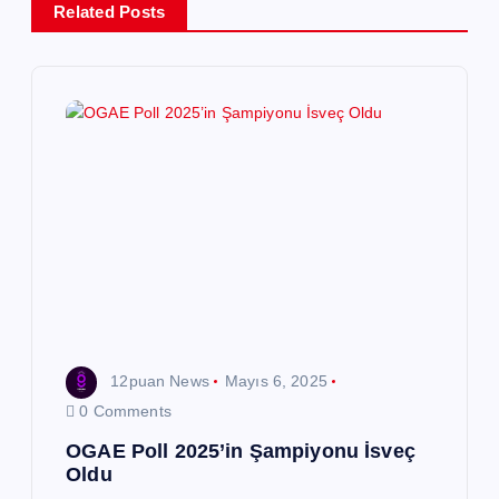
e
Related Posts
z
i
n
m
e
s
12puan News
Mayıs 6, 2025
i
0 Comments
OGAE Poll 2025’in Şampiyonu İsveç
Oldu