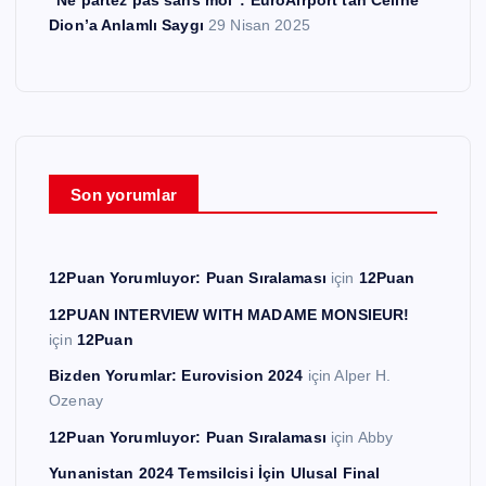
“Ne partez pas sans moi”: EuroAirport’tan Céline
Dion’a Anlamlı Saygı
29 Nisan 2025
Son yorumlar
12Puan Yorumluyor: Puan Sıralaması
için
12Puan
12PUAN INTERVIEW WITH MADAME MONSIEUR!
için
12Puan
Bizden Yorumlar: Eurovision 2024
için
Alper H.
Ozenay
12Puan Yorumluyor: Puan Sıralaması
için
Abby
Yunanistan 2024 Temsilcisi İçin Ulusal Final