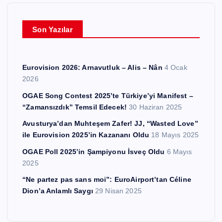
v
l
e
Son Yazılar
r
Eurovision 2026: Arnavutluk – Alis – Nân
4 Ocak
2026
OGAE Song Contest 2025’te Türkiye’yi Manifest –
“Zamansızdık” Temsil Edecek!
30 Haziran 2025
Avusturya’dan Muhteşem Zafer! JJ, “Wasted Love”
ile Eurovision 2025’in Kazananı Oldu
18 Mayıs 2025
OGAE Poll 2025’in Şampiyonu İsveç Oldu
6 Mayıs
2025
“Ne partez pas sans moi”: EuroAirport’tan Céline
Dion’a Anlamlı Saygı
29 Nisan 2025