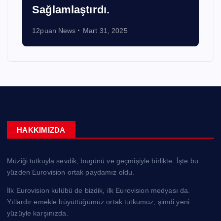
Alis – Nân
12puan News
Ocak 4, 2026
HAKKIMIZDA
Müziği tutkuyla sevdik, bugünü ve geçmişiyle birlikte. İşte bu
yüzden Eurovision ortak paydamız oldu.
İlk Eurovision kulübü de bizdik, ilk Eurovision medyası da.
Yıllardır emekle büyüttüğümüz ortak tutkumuz, şimdi yeni
yüzüyle karşınızda.