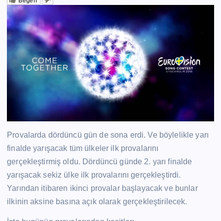
Provalarda dördüncü gün de sona erdi. Ve böylelikle yarı
finalde yarışacak tüm ülkeler ilk provalarını
gerçekleştirmiş oldu. Dördüncü günde 2. yarı finalde
yarışacak sekiz ülke ilk provalarını gerçekleştirdi.
Yarından itibaren ikinci provalar başlayacak ve bunlar
ilkinin aksine basına açık olarak gerçekleştirilecek.