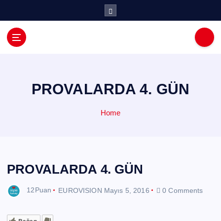
İ
ç
e
r
i
ğ
e
a
PROVALARDA 4. GÜN
t
l
Home
a
PROVALARDA 4. GÜN
12Puan
EUROVISION
Mayıs 5, 2016
0 Comments
Beğen