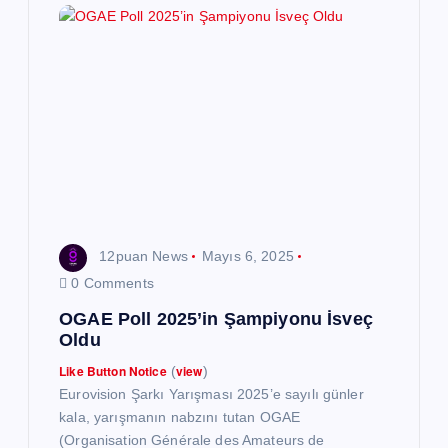
i
n
m
e
s
12puan News
Mayıs 6, 2025
i
0 Comments
OGAE Poll 2025’in Şampiyonu İsveç
Oldu
Like Button Notice
view
(
)
Eurovision Şarkı Yarışması 2025’e sayılı günler
kala, yarışmanın nabzını tutan OGAE
(Organisation Générale des Amateurs de