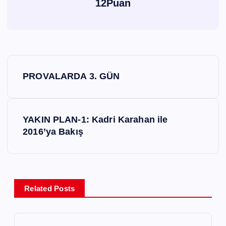
12Puan
Y
PROVALARDA 3. GÜN
a
z
YAKIN PLAN-1: Kadri Karahan ile
2016’ya Bakış
ı
g
e
Related Posts
z