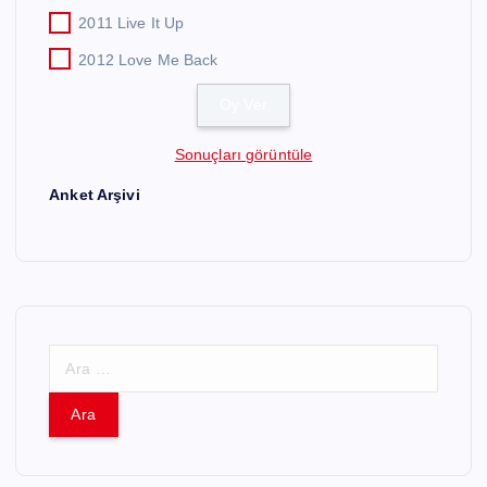
2011 Live It Up
2012 Love Me Back
Sonuçları görüntüle
Anket Arşivi
A
r
a
m
a
: