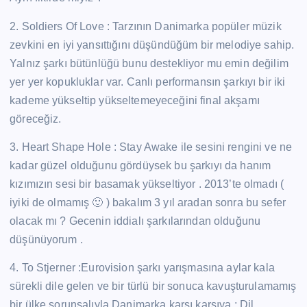
2. Soldiers Of Love : Tarzının Danimarka popüler müzik
zevkini en iyi yansıttığını düşündüğüm bir melodiye sahip.
Yalnız şarkı bütünlüğü bunu destekliyor mu emin değilim
yer yer kopukluklar var. Canlı performansın şarkıyı bir iki
kademe yükseltip yükseltemeyeceğini final akşamı
göreceğiz.
3. Heart Shape Hole : Stay Awake ile sesini rengini ve ne
kadar güzel olduğunu gördüysek bu şarkıyı da hanım
kızımızın sesi bir basamak yükseltiyor . 2013’te olmadı (
iyiki de olmamış 🙂 ) bakalım 3 yıl aradan sonra bu sefer
olacak mı ? Gecenin iddialı şarkılarından olduğunu
düşünüyorum .
4. To Stjerner :Eurovision şarkı yarışmasına aylar kala
sürekli dile gelen ve bir türlü bir sonuca kavuşturulamamış
bir ülke sorunsalıyla Danimarka karşı karşıya : Dil