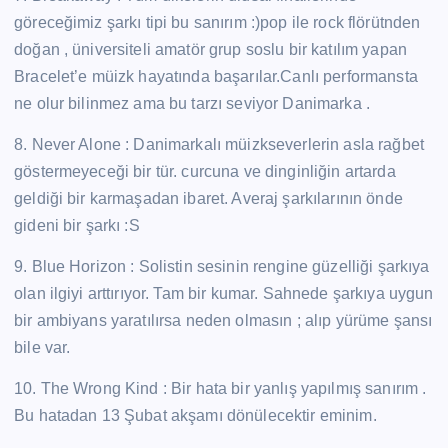
göreceğimiz şarkı tipi bu sanırım :)pop ile rock flörütnden
doğan , üniversiteli amatör grup soslu bir katılım yapan
Bracelet’e müizk hayatında başarılar.Canlı performansta
ne olur bilinmez ama bu tarzı seviyor Danimarka .
8. Never Alone : Danimarkalı müizkseverlerin asla rağbet
göstermeyeceği bir tür. curcuna ve dinginliğin artarda
geldiği bir karmaşadan ibaret. Averaj şarkılarının önde
gideni bir şarkı :S
9. Blue Horizon : Solistin sesinin rengine güzelliği şarkıya
olan ilgiyi arttırıyor. Tam bir kumar. Sahnede şarkıya uygun
bir ambiyans yaratılırsa neden olmasın ; alıp yürüme şansı
bile var.
10. The Wrong Kind : Bir hata bir yanlış yapılmış sanırım .
Bu hatadan 13 Şubat akşamı dönülecektir eminim.