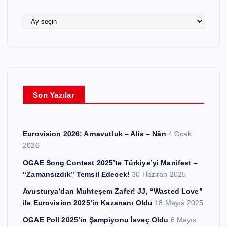
l
e
A
r
r
ş
i
v
l
e
Son Yazılar
r
Eurovision 2026: Arnavutluk – Alis – Nân
4 Ocak
2026
OGAE Song Contest 2025’te Türkiye’yi Manifest –
“Zamansızdık” Temsil Edecek!
30 Haziran 2025
Avusturya’dan Muhteşem Zafer! JJ, “Wasted Love”
ile Eurovision 2025’in Kazananı Oldu
18 Mayıs 2025
OGAE Poll 2025’in Şampiyonu İsveç Oldu
6 Mayıs