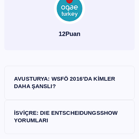
12Puan
Y
AVUSTURYA: WSFÖ 2016’DA KİMLER
a
DAHA ŞANSLI?
z
İSVİÇRE: DIE ENTSCHEIDUNGSSHOW
ı
YORUMLARI
g