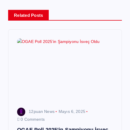
e
Related Posts
z
i
n
m
e
s
i
12puan News
Mayıs 6, 2025
0 Comments
OGAE Poll 2025’in Şampiyonu İsveç