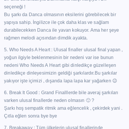
seçeneği !
Bu şarkı da Danca olmasının eksilerini görebilecek bir
yapıya sahip. İngilizce ile çok daha klas ve sağlam
durabilecekken Danca ile yavan kokuyor. Ama her şeye
rağmen melodi açısından dimdik ayakta.
5. Who Needs A Heart : Ulusal finaller ulusal final yapan ,
yoğun ilgiyle beklenmesinin bir nedeni var ise bunun
nedeni Who Needs A Heart gibi dinledikçe güzelleşen
dinledikçe dinleyesimizin geldiği şarkılardır.Bu şarkılar
yakıyor işte içimizi , dışarıda lapa lapa kar yağarken 😉
6. Break It Good : Grand Finalllerde bile averaj şarkıları
varken ulusal finallerde neden olmasın 🙂 ?
Şarkı hoş sempatik ritmik ama eğlencelik , çekirdek yani .
Çıtla eğlen sonra bye bye
7. Breakaway : Tüm ülkelerin ulusal finallerinde