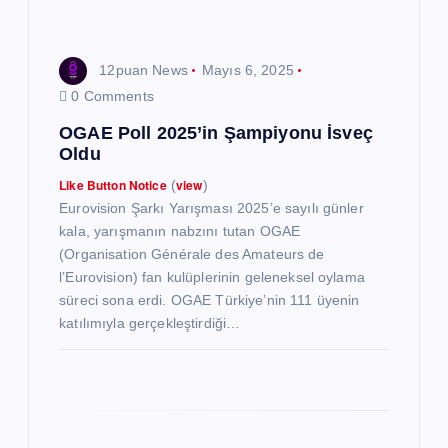
s
i
12puan News
Mayıs 6, 2025
0 Comments
OGAE Poll 2025’in Şampiyonu İsveç
Oldu
Like Button Notice
view
(
)
Eurovision Şarkı Yarışması 2025’e sayılı günler
kala, yarışmanın nabzını tutan OGAE
(Organisation Générale des Amateurs de
l’Eurovision) fan kulüplerinin geleneksel oylama
süreci sona erdi. OGAE Türkiye’nin 111 üyenin
katılımıyla gerçekleştirdiği…