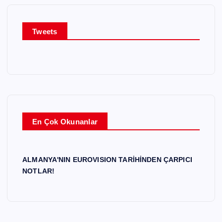
ı
Tweets
En Çok Okunanlar
ALMANYA'NIN EUROVISION TARİHİNDEN ÇARPICI
NOTLAR!