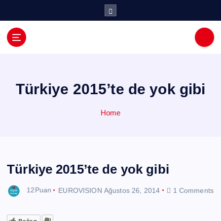
İ
ç
e
r
i
ğ
e
a
Türkiye 2015’te de yok gibi
t
l
Home
a
Türkiye 2015’te de yok gibi
12Puan
EUROVISION
Ağustos 26, 2014
1 Comments
Beğen