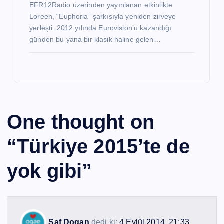
EFR12Radio üzerinden yayınlanan etkinlikte
Loreen, “Euphoria” şarkısıyla yeniden zirveye
yerleşti. 2012 yılında Eurovision’u kazandığı
günden bu yana bir klasik haline gelen…
One thought on
“
Türkiye 2015’te de
yok gibi
”
Saf Dogan
dedi ki:
4 Eylül 2014, 21:33