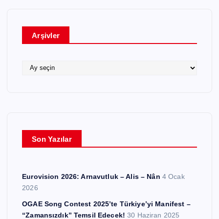
g
o
r
Arşivler
i
l
e
A
r
r
ş
i
v
l
e
Son Yazılar
r
Eurovision 2026: Arnavutluk – Alis – Nân
4 Ocak
2026
OGAE Song Contest 2025’te Türkiye’yi Manifest –
“Zamansızdık” Temsil Edecek!
30 Haziran 2025