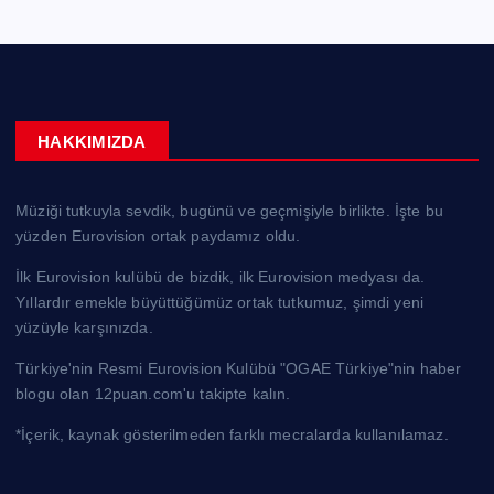
HAKKIMIZDA
Müziği tutkuyla sevdik, bugünü ve geçmişiyle birlikte. İşte bu
yüzden Eurovision ortak paydamız oldu.
İlk Eurovision kulübü de bizdik, ilk Eurovision medyası da.
Yıllardır emekle büyüttüğümüz ortak tutkumuz, şimdi yeni
yüzüyle karşınızda.
Türkiye'nin Resmi Eurovision Kulübü "OGAE Türkiye"nin haber
blogu olan 12puan.com'u takipte kalın.
*İçerik, kaynak gösterilmeden farklı mecralarda kullanılamaz.