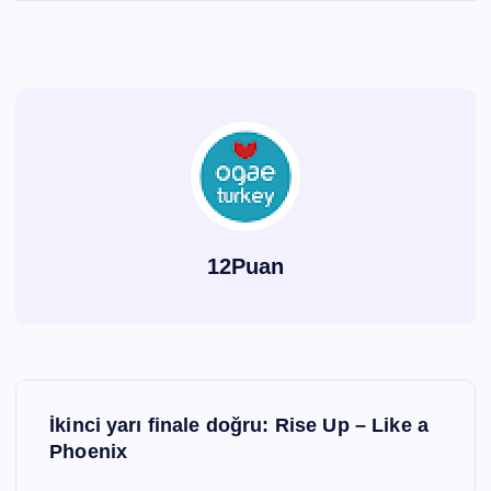
12Puan
Y
İkinci yarı finale doğru: Rise Up – Like a
a
Phoenix