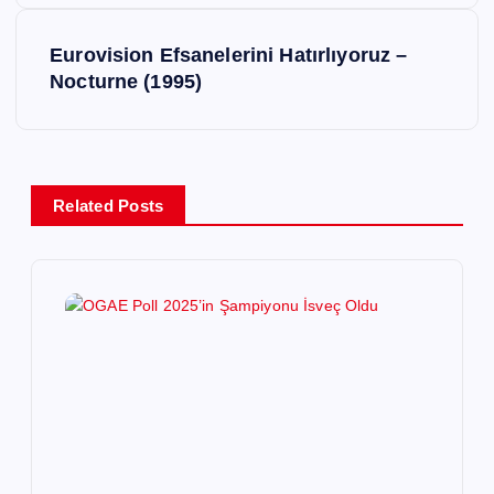
z
Eurovision Efsanelerini Hatırlıyoruz –
ı
Nocturne (1995)
g
e
Related Posts
z
i
n
m
e