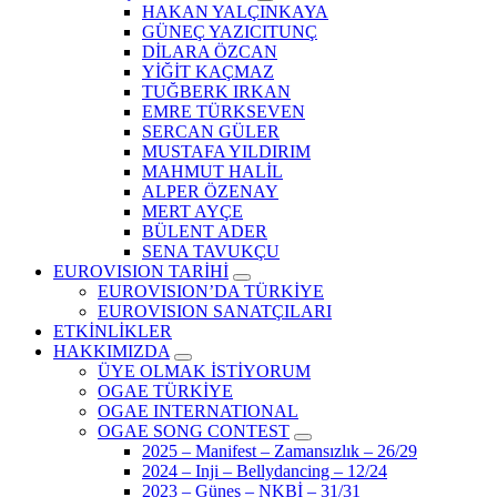
HAKAN YALÇINKAYA
GÜNEÇ YAZICITUNÇ
DİLARA ÖZCAN
YİĞİT KAÇMAZ
TUĞBERK IRKAN
EMRE TÜRKSEVEN
SERCAN GÜLER
MUSTAFA YILDIRIM
MAHMUT HALİL
ALPER ÖZENAY
MERT AYÇE
BÜLENT ADER
SENA TAVUKÇU
EUROVISION TARİHİ
EUROVISION’DA TÜRKİYE
EUROVISION SANATÇILARI
ETKİNLİKLER
HAKKIMIZDA
ÜYE OLMAK İSTİYORUM
OGAE TÜRKİYE
OGAE INTERNATIONAL
OGAE SONG CONTEST
2025 – Manifest – Zamansızlık – 26/29
2024 – Inji – Bellydancing – 12/24
2023 – Güneş – NKBİ – 31/31