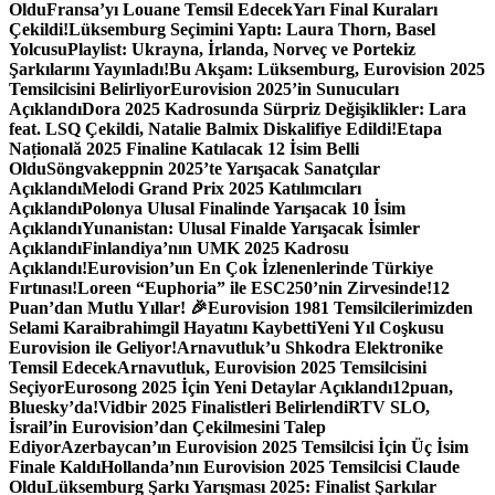
Oldu
Fransa’yı Louane Temsil Edecek
Yarı Final Kuraları
Çekildi!
Lüksemburg Seçimini Yaptı: Laura Thorn, Basel
Yolcusu
Playlist: Ukrayna, İrlanda, Norveç ve Portekiz
Şarkılarını Yayınladı!
Bu Akşam: Lüksemburg, Eurovision 2025
Temsilcisini Belirliyor
Eurovision 2025’in Sunucuları
Açıklandı
Dora 2025 Kadrosunda Sürpriz Değişiklikler: Lara
feat. LSQ Çekildi, Natalie Balmix Diskalifiye Edildi!
Etapa
Națională 2025 Finaline Katılacak 12 İsim Belli
Oldu
Söngvakeppnin 2025’te Yarışacak Sanatçılar
Açıklandı
Melodi Grand Prix 2025 Katılımcıları
Açıklandı
Polonya Ulusal Finalinde Yarışacak 10 İsim
Açıklandı
Yunanistan: Ulusal Finalde Yarışacak İsimler
Açıklandı
Finlandiya’nın UMK 2025 Kadrosu
Açıklandı!
Eurovision’un En Çok İzlenenlerinde Türkiye
Fırtınası!
Loreen “Euphoria” ile ESC250’nin Zirvesinde!
12
Puan’dan Mutlu Yıllar! 🎉
Eurovision 1981 Temsilcilerimizden
Selami Karaibrahimgil Hayatını Kaybetti
Yeni Yıl Coşkusu
Eurovision ile Geliyor!
Arnavutluk’u Shkodra Elektronike
Temsil Edecek
Arnavutluk, Eurovision 2025 Temsilcisini
Seçiyor
Eurosong 2025 İçin Yeni Detaylar Açıklandı
12puan,
Bluesky’da!
Vidbir 2025 Finalistleri Belirlendi
RTV SLO,
İsrail’in Eurovision’dan Çekilmesini Talep
Ediyor
Azerbaycan’ın Eurovision 2025 Temsilcisi İçin Üç İsim
Finale Kaldı
Hollanda’nın Eurovision 2025 Temsilcisi Claude
Oldu
Lüksemburg Şarkı Yarışması 2025: Finalist Şarkılar