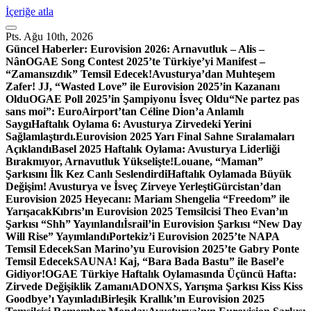
İçeriğe atla
Pts. Ağu 10th, 2026
Güncel Haberler:
Eurovision 2026: Arnavutluk – Alis –
Nân
OGAE Song Contest 2025’te Türkiye’yi Manifest –
“Zamansızdık” Temsil Edecek!
Avusturya’dan Muhteşem
Zafer! JJ, “Wasted Love” ile Eurovision 2025’in Kazananı
Oldu
OGAE Poll 2025’in Şampiyonu İsveç Oldu
“Ne partez pas
sans moi”: EuroAirport’tan Céline Dion’a Anlamlı
Saygı
Haftalık Oylama 6: Avusturya Zirvedeki Yerini
Sağlamlaştırdı.
Eurovision 2025 Yarı Final Sahne Sıralamaları
Açıklandı
Basel 2025 Haftalık Oylama: Avusturya Liderliği
Bırakmıyor, Arnavutluk Yükselişte!
Louane, “Maman”
Şarkısını İlk Kez Canlı Seslendirdi
Haftalık Oylamada Büyük
Değişim! Avusturya ve İsveç Zirveye Yerleşti
Gürcistan’dan
Eurovision 2025 Heyecanı: Mariam Shengelia “Freedom” ile
Yarışacak
Kıbrıs’ın Eurovision 2025 Temsilcisi Theo Evan’ın
Şarkısı “Shh” Yayınlandı
İsrail’in Eurovision Şarkısı “New Day
Will Rise” Yayımlandı
Portekiz’i Eurovision 2025’te NAPA
Temsil Edecek
San Marino’yu Eurovision 2025’te Gabry Ponte
Temsil Edecek
SAUNA! Kaj, “Bara Bada Bastu” ile Basel’e
Gidiyor!
OGAE Türkiye Haftalık Oylamasında Üçüncü Hafta:
Zirvede Değişiklik Zamanı
ADONXS, Yarışma Şarkısı Kiss Kiss
Goodbye’ı Yayınladı
Birleşik Krallık’ın Eurovision 2025