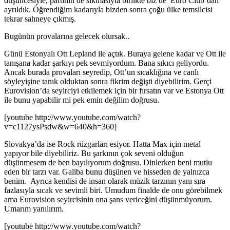
düşüncesiyle, partinin de sıkmasıyla birlikte biz de Euro Club’dan
ayrıldık. Öğrendiğim kadarıyla bizden sonra çoğu ülke temsilcisi
tekrar sahneye çıkmış.
Bugünün provalarına gelecek olursak..
Günü Estonyalı Ott Lepland ile açtık. Buraya gelene kadar ve Ott ile
tanışana kadar şarkıyı pek sevmiyordum. Bana sıkıcı geliyordu.
Ancak burada provaları seyredip, Ott’un sıcaklığına ve canlı
söyleyişine tanık olduktan sonra fikrim değişti diyebilirim. Gerçi
Eurovision’da seyirciyi etkilemek için bir fırsatın var ve Estonya Ott
ile bunu yapabilir mi pek emin değilim doğrusu.
[youtube http://www.youtube.com/watch?
v=c1127ysPsdw&w=640&h=360]
Slovakya’da ise Rock rüzgarları esiyor. Hatta Max için metal
yapıyor bile diyebiliriz. Bu şarkının çok seveni olduğun
düşünmesem de ben bayılıyorum doğrusu. Dinlerken beni mutlu
eden bir tarzı var. Galiba bunu düşünen ve hisseden de yalnızca
benim. Ayrıca kendisi de insan olarak müzik tarzının yanı sıra
fazlasıyla sıcak ve sevimli biri. Umudum finalde de onu görebilmek
ama Eurovision seyircisinin ona şans vericeğini düşünmüyorum.
Umarım yanılırım.
[youtube http://www.youtube.com/watch?