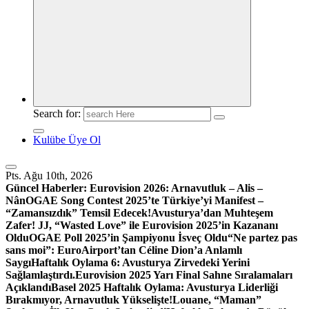
Search for:
Kulübe Üye Ol
Pts. Ağu 10th, 2026
Güncel Haberler:
Eurovision 2026: Arnavutluk – Alis –
Nân
OGAE Song Contest 2025’te Türkiye’yi Manifest –
“Zamansızdık” Temsil Edecek!
Avusturya’dan Muhteşem
Zafer! JJ, “Wasted Love” ile Eurovision 2025’in Kazananı
Oldu
OGAE Poll 2025’in Şampiyonu İsveç Oldu
“Ne partez pas
sans moi”: EuroAirport’tan Céline Dion’a Anlamlı
Saygı
Haftalık Oylama 6: Avusturya Zirvedeki Yerini
Sağlamlaştırdı.
Eurovision 2025 Yarı Final Sahne Sıralamaları
Açıklandı
Basel 2025 Haftalık Oylama: Avusturya Liderliği
Bırakmıyor, Arnavutluk Yükselişte!
Louane, “Maman”