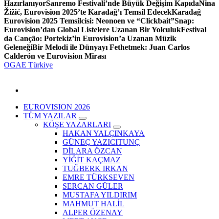
Hazırlanıyor
Sanremo Festivali’nde Büyük Değişim Kapıda
Nina
Žižić, Eurovision 2025’te Karadağ’ı Temsil Edecek
Karadağ
Eurovision 2025 Temsilcisi: Neonoen ve “Clickbait”
Snap:
Eurovision’dan Global Listelere Uzanan Bir Yolculuk
Festival
da Canção: Portekiz’in Eurovision’a Uzanan Müzik
Geleneği
Bir Melodi ile Dünyayı Fethetmek: Juan Carlos
Calderón ve Eurovision Mirası
OGAE Türkiye
EUROVISION 2026
TÜM YAZILAR
KÖŞE YAZARLARI
HAKAN YALÇINKAYA
GÜNEÇ YAZICITUNÇ
DİLARA ÖZCAN
YİĞİT KAÇMAZ
TUĞBERK IRKAN
EMRE TÜRKSEVEN
SERCAN GÜLER
MUSTAFA YILDIRIM
MAHMUT HALİL
ALPER ÖZENAY