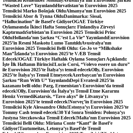
Temsilcisi Remember Monday
Avusturya’nın Eurovision Şarkısı
“Wasted Love” Yayınlandı
Hırvatistan’ın Eurovision 2025
Temsilcisi Marko Bošnjak Oldu
Almanya’nın Eurovision 2025
Temsilcisi Abor & Tynna Oldu
Danimarka: Sissal,
“Hallucination” ile Basel’e Gidiyor
OGAE Türkiye
Oylamasında İkinci Hafta Sonuçları: Finlandiya Zirveyi
Kaptırmadı
Sırbistan’ın Eurovision 2025 Temsilcisi Princ
Oldu
Hollanda’nın Şarkısı “C’est La Vie” Yayınlandı
Eurovision
2025’in Resmi Maskotu Lumo Tanıtıldı
Avustralya’nın
Eurovision 2025 Temsilcisi Belli Oldu: Go-Jo ve “Milkshake
Man”
İzlanda’yı Eurovision 2025’te VÆB Temsil
Edecek!
OGAE Türkiye Haftalık Oylama Sonuçları Açıklandı:
İşte İlk Haftanın Birincisi!
Lucio Corsi, “Volevo essere un duro”
ile Eurovision 2025’te İtalya’yı temsil edecek
Olly, Eurovision
2025’te İtalya’yı Temsil Etmeyecek
Azerbaycan’ın Eurovision
Şarkısı “Run With U” Yayınlandı
Depi Evratesil 2025’in
kazananı belli oldu: Parg, Ermenistan’ı Eurovision’da temsil
edecek!
Olly, Eurovision’da İtalya’yı Temsil Etme Kararını
Henüz Vermedi
Katarsis, “Tavo akys” ile Litvanya’yı
Eurovision 2025’te temsil edecek!
Norveç’in Eurovision 2025
Temsilcisi Kyle Alessandro Oldu!
Estonya’yı Eurovision 2025’te
Tommy Cash temsil edecek!
30 Yıl Sonra Yeniden: Polonya’yı
Justyna Steczkowska Temsil Edecek!
Malta’nın Eurovision 2025
Temsilcisi Belli Oldu: Miriana Conte “Kant” ile Basel’e
Gidiyor!
Tautumeitas, Letonya’yı Basel’de Temsil