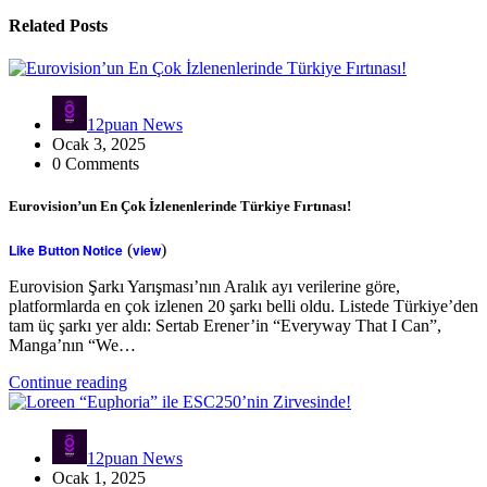
Related Posts
12puan News
Ocak 3, 2025
0 Comments
Eurovision’un En Çok İzlenenlerinde Türkiye Fırtınası!
Like Button Notice
(
view
)
Eurovision Şarkı Yarışması’nın Aralık ayı verilerine göre,
platformlarda en çok izlenen 20 şarkı belli oldu. Listede Türkiye’den
tam üç şarkı yer aldı: Sertab Erener’in “Everyway That I Can”,
Manga’nın “We…
Continue reading
12puan News
Ocak 1, 2025