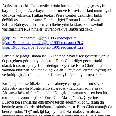
Açılış bu seneki ülke temsilcilerinin kırmızı halıdan geçmesiyle
başladı. Geçitte Azerbaycan halkının ve Eurovision fanlarının ilgisi
oldukça yüksekti. Halkın tepkisi Press Center’dakinden farklı
değildi aslına bakarsanız. En çok ilgiyi Roman Lob, Jedward,
Sabina Babayeva, Loreen ve elbette yılın kuşkusuz en sevimli
yarışmacıları Rus nineler; Buranovskiye Babushki çekti.
Partinin başladığı sırada ise 360 derece havai fişek gösterisi yapıldı.
O gerçekten görülmeye değerdi. Euro Club diğer gecelerfarklı
olarak terasını açmış. Teras dediğimiz yer ise Euro Club’un tam
yanında bulunan bölümdeki açık alan. Oraya dev ekran koymuşlar
ve kulüp içinde olup bitenleri kamerayla ekrana yansıtıyorlar.
Kulüp içinde ise ülkeler sırayla sahneye çıkıp şarkılarını söylediler.
Alfabetik sırayla Montenegro (Karadağ) geldikten sonra sırayı
Almanya kökenli bir “dj” aldı. “Dj” çıktığı zaman şahsen ben hiç
mutlu olmuyorum; çünkü Euro Club’da “dj” müziği yerine
Eurovision şarkılarını dinlemeyi tercih ederim ki çoğu fanın da
benimle aynı fikirde olduğunu düşünüyorum. Euro Club mantığı da
bence budur. “Dj” müziği başlayınca fazla atraksiyon olmaz