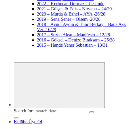
2022 – Kerimcan Durmaz – Peşimde
2021 – Gülşen & Edis – Nirvana – 24/29
2020 – Murda & Ezhel – AYA -26/28
2019 – Sena Şener – Ölsem -20/28
2018 – Aynur Aydın & Tunç Berkay – Bana Aşk
Ver -16/29
2017 – Sezen Aksu – Manifesto – 12/28
2016 – Göksel – Denize Bıraksam – 25/28
2015 – Hande Yener Sebastian – 13/31
Search for:
Kulübe Üye Ol