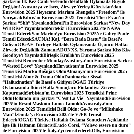
Şarkısını İlk Kez Canlı Seslendirdi
Haftalık Oylamada Büyük
Değişim! Avusturya ve İsveç Zirveye Yerleşti
Gürcistan’dan
Eurovision 2025 Heyecanı: Mariam Shengelia “Freedom” ile
Yarışacak
Kıbrıs’ın Eurovision 2025 Temsilcisi Theo Evan’ın
Şarkısı “Shh” Yayınlandı
İsrail’in Eurovision Şarkısı “New Day
Will Rise” Yayımlandı
Portekiz’i Eurovision 2025’te NAPA
Temsil Edecek
San Marino’yu Eurovision 2025’te Gabry Ponte
Temsil Edecek
SAUNA! Kaj, “Bara Bada Bastu” ile Basel’e
Gidiyor!
OGAE Türkiye Haftalık Oylamasında Üçüncü Hafta:
Zirvede Değişiklik Zamanı
ADONXS, Yarışma Şarkısı Kiss Kiss
Goodbye’ı Yayınladı
Birleşik Krallık’ın Eurovision 2025
Temsilcisi Remember Monday
Avusturya’nın Eurovision Şarkısı
“Wasted Love” Yayınlandı
Hırvatistan’ın Eurovision 2025
Temsilcisi Marko Bošnjak Oldu
Almanya’nın Eurovision 2025
Temsilcisi Abor & Tynna Oldu
Danimarka: Sissal,
“Hallucination” ile Basel’e Gidiyor
OGAE Türkiye
Oylamasında İkinci Hafta Sonuçları: Finlandiya Zirveyi
Kaptırmadı
Sırbistan’ın Eurovision 2025 Temsilcisi Princ
Oldu
Hollanda’nın Şarkısı “C’est La Vie” Yayınlandı
Eurovision
2025’in Resmi Maskotu Lumo Tanıtıldı
Avustralya’nın
Eurovision 2025 Temsilcisi Belli Oldu: Go-Jo ve “Milkshake
Man”
İzlanda’yı Eurovision 2025’te VÆB Temsil
Edecek!
OGAE Türkiye Haftalık Oylama Sonuçları Açıklandı:
İşte İlk Haftanın Birincisi!
Lucio Corsi, “Volevo essere un duro”
ile Eurovision 2025’te İtalya’yı temsil edecek
Olly, Eurovision