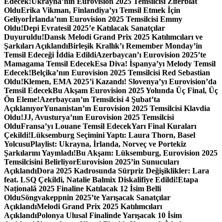
Edecek!
Ukrayna’nın Eurovision 2025 Temsilcisi Ziferblat
Oldu
Erika Vikman, Finlandiya’yı Temsil Etmek İçin
Geliyor
İrlanda’nın Eurovision 2025 Temsilcisi Emmy
Oldu!
Depi Evratesil 2025’e Katılacak Sanatçılar
Duyuruldu!
Dansk Melodi Grand Prix 2025 Katılımcıları ve
Şarkıları Açıklandı
Birleşik Krallık’ı Remember Monday’in
Temsil Edeceği İddia Edildi
Azerbaycan’ı Eurovision 2025’te
Mamagama Temsil Edecek
Esa Diva! İspanya’yı Melody Temsil
Edecek!
Belçika’nın Eurovision 2025 Temsilcisi Red Sebastian
Oldu!
Klemen, EMA 2025’i Kazandı! Slovenya’yı Eurovision’da
Temsil Edecek
Bu Akşam Eurovision 2025 Yolunda Üç Final, Üç
Ön Eleme!
Azerbaycan’ın Temsilcisi 4 Şubat’ta
Açıklanıyor
Yunanistan’ın Eurovision 2025 Temsilcisi Klavdia
Oldu!
JJ, Avusturya’nın Eurovision 2025 Temsilcisi
Oldu
Fransa’yı Louane Temsil Edecek
Yarı Final Kuraları
Çekildi!
Lüksemburg Seçimini Yaptı: Laura Thorn, Basel
Yolcusu
Playlist: Ukrayna, İrlanda, Norveç ve Portekiz
Şarkılarını Yayınladı!
Bu Akşam: Lüksemburg, Eurovision 2025
Temsilcisini Belirliyor
Eurovision 2025’in Sunucuları
Açıklandı
Dora 2025 Kadrosunda Sürpriz Değişiklikler: Lara
feat. LSQ Çekildi, Natalie Balmix Diskalifiye Edildi!
Etapa
Națională 2025 Finaline Katılacak 12 İsim Belli
Oldu
Söngvakeppnin 2025’te Yarışacak Sanatçılar
Açıklandı
Melodi Grand Prix 2025 Katılımcıları
Açıklandı
Polonya Ulusal Finalinde Yarışacak 10 İsim