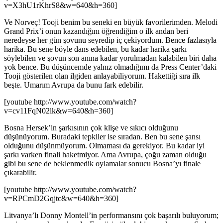
v=X3hU1rKhrS8&w=640&h=360]
Ve Norveç! Tooji benim bu seneki en büyük favorilerimden. Melodi
Grand Prix’i onun kazandığını öğrendiğim o ilk andan beri
neredeyse her gün şovunu seyredip iç çekiyordum. Bence fazlasıyla
harika. Bu sene böyle dans edebilen, bu kadar harika şarkı
söylebilen ve şovun son anına kadar yorulmadan kalabilen biri daha
yok bence. Bu düşüncemde yalnız olmadığımı da Press Center’daki
Tooji gösterilen olan ilgiden anlayabiliyorum. Hakettiği sıra ilk
beşte. Umarım Avrupa da bunu fark edebilir.
[youtube http://www.youtube.com/watch?
v=cv11FqN02lk&w=640&h=360]
Bosna Hersek’in şarkısının çok klişe ve sıkıcı olduğunu
düşünüyorum. Buradaki tepkiler ise sıradan. Ben bu sene şansı
olduğunu düşünmüyorum. Olmaması da gerekiyor. Bu kadar iyi
şarkı varken finali haketmiyor. Ama Avrupa, çoğu zaman olduğu
gibi bu sene de beklenmedik oylamalar sonucu Bosna’yı finale
çıkarabilir.
[youtube http://www.youtube.com/watch?
v=RPCmD2Gqjtc&w=640&h=360]
Litvanya’lı Donny Montell’in performansını çok başarılı buluyorum;