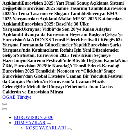
Açıklandı
Eurovision 2025: Yarı Final Sonuç Açıklama Sistemi
Değişebilir
Eurovision 2025 Sahne Tasarımı Tanıtıldı
Eurovision
2025’in Tema Tasarımı ve Sloganı Tanıtıldı
Slovenya: EMA
2025 Yarışmacıları Açıklandı
Malta: MESC 2025 Katılımcıları
Açıklandı
Eurovision 2025: Basel’de 38 Ülke
Yarışacak
Ukrayna: Vidbir’de Son 20’ye Kalan Adaylar
Açıklandı
Litvanya’da Eurovision Heyecanı Başlıyor
Çekya’yı
Eurovision’da ADONXS Temsil Edecek
Festivali i Këngës 63:
Yarışma Formatında Güncellemeler Yapıldı
Eurovision Şarkı
Yarışması’nda Katılımcıların Refahı İçin Yeni Düzenlemeler
Geliyor
Sırbistan, Eurovision 2025 Temsilcisini Seçmeye
Hazırlanıyor
Sanremo Festivali’nde Büyük Değişim Kapıda
Nina
Žižić, Eurovision 2025’te Karadağ’ı Temsil Edecek
Karadağ
Eurovision 2025 Temsilcisi: Neonoen ve “Clickbait”
Snap:
Eurovision’dan Global Listelere Uzanan Bir Yolculuk
Festival
da Canção: Portekiz’in Eurovision’a Uzanan Müzik
Geleneği
Bir Melodi ile Dünyayı Fethetmek: Juan Carlos
Calderón ve Eurovision Mirası
OGAE Türkiye
EUROVISION 2026
TÜM YAZILAR
KÖŞE YAZARLARI