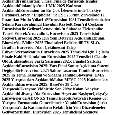
Açıklandı
Yunanistan: Ulusal Finalde Yarışacak İsimler
Açıklandı
Finlandiya’nın UMK 2025 Kadrosu
Açıklandı!
Eurovision’un En Çok İzlenenlerinde Türkiye
Fırtınası!
Loreen “Euphoria” ile ESC250’nin Zirvesinde!
12
Puan’dan Mutlu Yıllar! 🎉
Eurovision 1981 Temsilcilerimizden
Selami Karaibrahimgil Hayatını Kaybetti
Yeni Yıl Coşkusu
Eurovision ile Geliyor!
Arnavutluk’u Shkodra Elektronike
Temsil Edecek
Arnavutluk, Eurovision 2025 Temsilcisini
Seçiyor
Eurosong 2025 İçin Yeni Detaylar Açıklandı
12puan,
Bluesky’da!
Vidbir 2025 Finalistleri Belirlendi
RTV SLO,
İsrail’in Eurovision’dan Çekilmesini Talep
Ediyor
Azerbaycan’ın Eurovision 2025 Temsilcisi İçin Üç İsim
Finale Kaldı
Hollanda’nın Eurovision 2025 Temsilcisi Claude
Oldu
Lüksemburg Şarkı Yarışması 2025: Finalist Şarkılar
Açıklandı
Eurovision 2025: Yarı Final Sonuç Açıklama Sistemi
Değişebilir
Eurovision 2025 Sahne Tasarımı Tanıtıldı
Eurovision
2025’in Tema Tasarımı ve Sloganı Tanıtıldı
Slovenya: EMA
2025 Yarışmacıları Açıklandı
Malta: MESC 2025 Katılımcıları
Açıklandı
Eurovision 2025: Basel’de 38 Ülke
Yarışacak
Ukrayna: Vidbir’de Son 20’ye Kalan Adaylar
Açıklandı
Litvanya’da Eurovision Heyecanı Başlıyor
Çekya’yı
Eurovision’da ADONXS Temsil Edecek
Festivali i Këngës 63:
Yarışma Formatında Güncellemeler Yapıldı
Eurovision Şarkı
Yarışması’nda Katılımcıların Refahı İçin Yeni Düzenlemeler
Geliyor
Sırbistan, Eurovision 2025 Temsilcisini Seçmeye