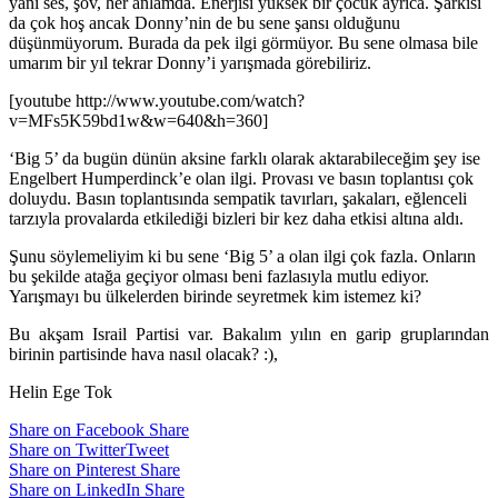
yani ses, şov, her anlamda. Enerjisi yüksek bir çocuk ayrıca. Şarkısı
da çok hoş ancak Donny’nin de bu sene şansı olduğunu
düşünmüyorum. Burada da pek ilgi görmüyor. Bu sene olmasa bile
umarım bir yıl tekrar Donny’i yarışmada görebiliriz.
[youtube http://www.youtube.com/watch?
v=MFs5K59bd1w&w=640&h=360]
‘Big 5’ da bugün dünün aksine farklı olarak aktarabileceğim şey ise
Engelbert Humperdinck’e olan ilgi. Provası ve basın toplantısı çok
doluydu. Basın toplantısında sempatik tavırları, şakaları, eğlenceli
tarzıyla provalarda etkilediği bizleri bir kez daha etkisi altına aldı.
Şunu söylemeliyim ki bu sene ‘Big 5’ a olan ilgi çok fazla. Onların
bu şekilde atağa geçiyor olması beni fazlasıyla mutlu ediyor.
Yarışmayı bu ülkelerden birinde seyretmek kim istemez ki?
Bu akşam Israil Partisi var. Bakalım yılın en garip gruplarından
birinin partisinde hava nasıl olacak? :),
Helin Ege Tok
Share on Facebook
Share
Share on Twitter
Tweet
Share on Pinterest
Share
Share on LinkedIn
Share