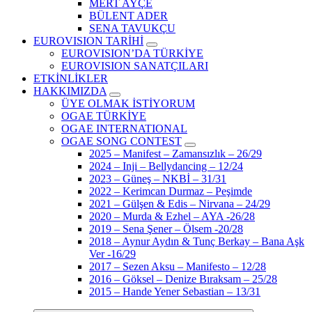
MERT AYÇE
BÜLENT ADER
SENA TAVUKÇU
EUROVISION TARİHİ
EUROVISION’DA TÜRKİYE
EUROVISION SANATÇILARI
ETKİNLİKLER
HAKKIMIZDA
ÜYE OLMAK İSTİYORUM
OGAE TÜRKİYE
OGAE INTERNATIONAL
OGAE SONG CONTEST
2025 – Manifest – Zamansızlık – 26/29
2024 – Inji – Bellydancing – 12/24
2023 – Güneş – NKBİ – 31/31
2022 – Kerimcan Durmaz – Peşimde
2021 – Gülşen & Edis – Nirvana – 24/29
2020 – Murda & Ezhel – AYA -26/28
2019 – Sena Şener – Ölsem -20/28
2018 – Aynur Aydın & Tunç Berkay – Bana Aşk
Ver -16/29
2017 – Sezen Aksu – Manifesto – 12/28
2016 – Göksel – Denize Bıraksam – 25/28
2015 – Hande Yener Sebastian – 13/31