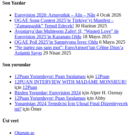
Son Yazılar
Eurovision 2026: Arnavutluk – Alis – Nân
4 Ocak 2026
OGAE Song Contest 2025’te Türkiye’yi Manifest –
“Zamansızdık” Temsil Edecek!
30 Haziran 2025
Avusturya’dan Muhteşem Zafer! JJ, “Wasted Love” ile
Eurovision 2025’in Kazananı Oldu
18 Mayıs 2025
OGAE Poll 2025’in Şampiyonu İsveç Oldu
6 Mayıs 2025
“Ne partez pas sans moi”: EuroAirport’tan Céline Dion’a
Anlamlı Saygı
29 Nisan 2025
Son yorumlar
12Puan Yorumluyor: Puan Sıralaması
için
12Puan
12PUAN INTERVIEW WITH MADAME MONSIEUR!
için
12Puan
Bizden Yorumlar: Eurovision 2024
için
Alper H. Ozenay
12Puan Yorumluyor: Puan Sıralaması
için
Abby
Yunanistan 2024 Temsilcisi İçin Ulusal Final Düzenleyecek
mi?
için
Ömer
Üst veri
Oturum aç