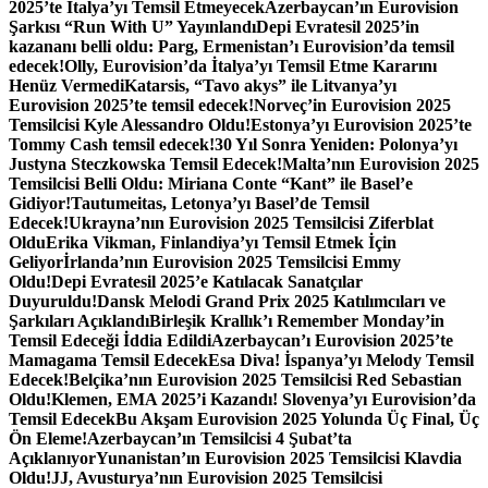
2025’te İtalya’yı Temsil Etmeyecek
Azerbaycan’ın Eurovision
Şarkısı “Run With U” Yayınlandı
Depi Evratesil 2025’in
kazananı belli oldu: Parg, Ermenistan’ı Eurovision’da temsil
edecek!
Olly, Eurovision’da İtalya’yı Temsil Etme Kararını
Henüz Vermedi
Katarsis, “Tavo akys” ile Litvanya’yı
Eurovision 2025’te temsil edecek!
Norveç’in Eurovision 2025
Temsilcisi Kyle Alessandro Oldu!
Estonya’yı Eurovision 2025’te
Tommy Cash temsil edecek!
30 Yıl Sonra Yeniden: Polonya’yı
Justyna Steczkowska Temsil Edecek!
Malta’nın Eurovision 2025
Temsilcisi Belli Oldu: Miriana Conte “Kant” ile Basel’e
Gidiyor!
Tautumeitas, Letonya’yı Basel’de Temsil
Edecek!
Ukrayna’nın Eurovision 2025 Temsilcisi Ziferblat
Oldu
Erika Vikman, Finlandiya’yı Temsil Etmek İçin
Geliyor
İrlanda’nın Eurovision 2025 Temsilcisi Emmy
Oldu!
Depi Evratesil 2025’e Katılacak Sanatçılar
Duyuruldu!
Dansk Melodi Grand Prix 2025 Katılımcıları ve
Şarkıları Açıklandı
Birleşik Krallık’ı Remember Monday’in
Temsil Edeceği İddia Edildi
Azerbaycan’ı Eurovision 2025’te
Mamagama Temsil Edecek
Esa Diva! İspanya’yı Melody Temsil
Edecek!
Belçika’nın Eurovision 2025 Temsilcisi Red Sebastian
Oldu!
Klemen, EMA 2025’i Kazandı! Slovenya’yı Eurovision’da
Temsil Edecek
Bu Akşam Eurovision 2025 Yolunda Üç Final, Üç
Ön Eleme!
Azerbaycan’ın Temsilcisi 4 Şubat’ta
Açıklanıyor
Yunanistan’ın Eurovision 2025 Temsilcisi Klavdia
Oldu!
JJ, Avusturya’nın Eurovision 2025 Temsilcisi