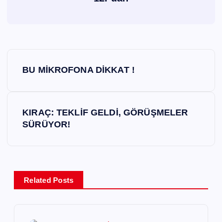
Y
BU MİKROFONA DİKKAT !
a
z
KIRAÇ: TEKLİF GELDİ, GÖRÜŞMELER
SÜRÜYOR!
ı
g
e
Related Posts
z