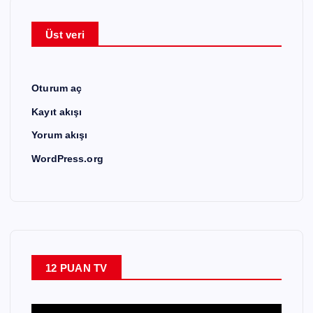
Üst veri
Oturum aç
Kayıt akışı
Yorum akışı
WordPress.org
12 PUAN TV
V