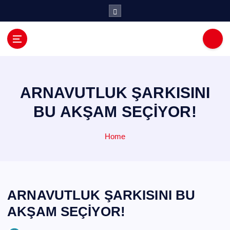
İ
ç
e
r
i
ğ
e
a
ARNAVUTLUK ŞARKISINI
t
BU AKŞAM SEÇİYOR!
l
a
Home
ARNAVUTLUK ŞARKISINI BU
AKŞAM SEÇİYOR!