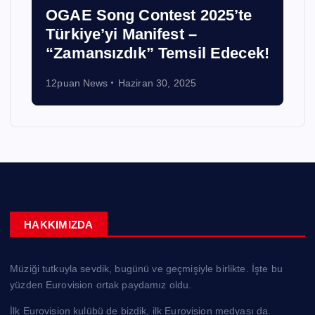
OGAE Song Contest 2025’te
Türkiye’yi Manifest –
“Zamansızdık” Temsil Edecek!
12puan News
Haziran 30, 2025
HAKKIMIZDA
Müziği tutkuyla sevdik, bugünü ve geçmişiyle birlikte. İşte bu
yüzden Eurovision ortak paydamız oldu.
İlk Eurovision kulübü de bizdik, ilk Eurovision medyası da.