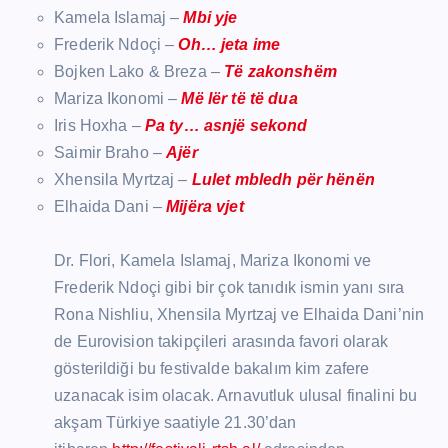
Kamela Islamaj –
Mbi yje
Frederik Ndoçi –
Oh… jeta ime
Bojken Lako & Breza –
Të zakonshëm
Mariza Ikonomi –
Më lër të të dua
Iris Hoxha –
Pa ty… asnjë sekond
Saimir Braho –
Ajër
Xhensila Myrtzaj –
Lulet mbledh për hënën
Elhaida Dani –
Mijëra vjet
Dr. Flori, Kamela Islamaj, Mariza Ikonomi ve
Frederik Ndoçi gibi bir çok tanıdık ismin yanı sıra
Rona Nishliu, Xhensila Myrtzaj ve Elhaida Dani’nin
de Eurovision takipçileri arasında favori olarak
gösterildiği bu festivalde bakalım kim zafere
uzanacak isim olacak. Arnavutluk ulusal finalini bu
akşam Türkiye saatiyle 21.30’dan