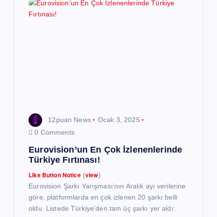
i
n
m
e
s
12puan News
Ocak 3, 2025
i
0 Comments
Eurovision’un En Çok İzlenenlerinde
Türkiye Fırtınası!
Like Button Notice
view
(
)
Eurovision Şarkı Yarışması’nın Aralık ayı verilerine
göre, platformlarda en çok izlenen 20 şarkı belli
oldu. Listede Türkiye’den tam üç şarkı yer aldı: