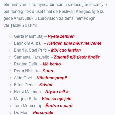
olmanın yanı sıra, ayrıca birincinin sadece jüri seçimiyle
belirlendiği tek ulusal final de Festivali Kenges. İşte bu
gece Arnavutluk’u Eurovision’da temsil etmek için
yarışacak 20 isim:
Gerta Mahmutaj –
Pyete zemrën
Bashkim Alibali –
Këngën time merr me vehte
Endri & Stefi Prifti –
Mbi çdo iluzion
Samanta Karavello –
Zgjomë një tjetër ëndër
Rudina Deliu –
Më kërko
Rona Nishliu –
Suus
Altin Goci –
Kthehem prapë
Elton Deda –
Kristal
Hersi Matmuja –
Aty ku më le
Marjeta Billo –
Vlen sa një jetë
Toni Mehmetaj –
Ëndrra e parë
Dr. Flori –
Personale