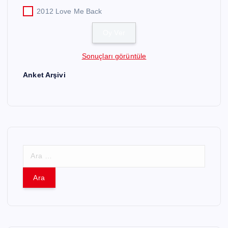
2012 Love Me Back
Sonuçları görüntüle
Anket Arşivi
A
r
a
m
a
: