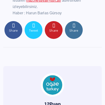
itibaren
http://festivali-rtsh.al/
adresinden
izleyebilirsiniz.
Haber : Harun Barlas Gürsoy
Share
Tweet
Share
Share
12Puan