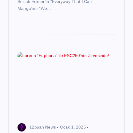
Sertab Erener’in “Everyway That I Can”,
Manga’nın “We…
12puan News
Ocak 1, 2025