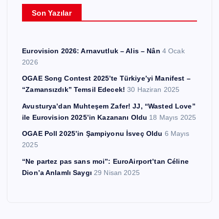
e
Son Yazılar
r
Eurovision 2026: Arnavutluk – Alis – Nân
4 Ocak
2026
OGAE Song Contest 2025’te Türkiye’yi Manifest –
“Zamansızdık” Temsil Edecek!
30 Haziran 2025
Avusturya’dan Muhteşem Zafer! JJ, “Wasted Love”
ile Eurovision 2025’in Kazananı Oldu
18 Mayıs 2025
OGAE Poll 2025’in Şampiyonu İsveç Oldu
6 Mayıs
2025
“Ne partez pas sans moi”: EuroAirport’tan Céline
Dion’a Anlamlı Saygı
29 Nisan 2025