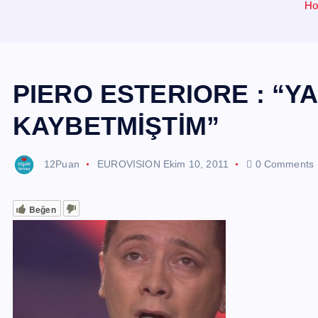
H
PIERO ESTERIORE : “Y
KAYBETMİŞTİM”
12Puan
EUROVISION
Ekim 10, 2011
0 Comments
Beğen