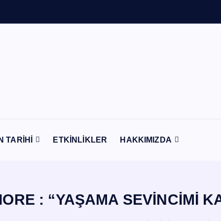
n
t
N TARİHİ
ETKİNLİKLER
HAKKIMIZDA
IORE : “YAŞAMA SEVİNCİMİ K