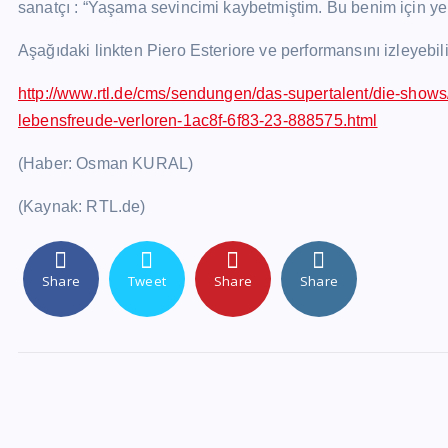
sanatçı : “Yaşama sevincimi kaybetmiştim. Bu benim için yen
Aşağıdaki linkten Piero Esteriore ve performansını izleyebili
http://www.rtl.de/cms/sendungen/das-supertalent/die-shows/
lebensfreude-verloren-1ac8f-6f83-23-888575.html
(Haber: Osman KURAL)
(Kaynak: RTL.de)
Share
Tweet
Share
Share