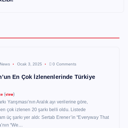
 News
Ocak 3, 2025
0 Comments
n’un En Çok İzlenenlerinde Türkiye
ce
(
view
)
kı Yarışması’nın Aralık ayı verilerine göre,
en çok izlenen 20 şarkı belli oldu. Listede
am üç şarkı yer aldı: Sertab Erener’in “Everyway That
a’nın “We…