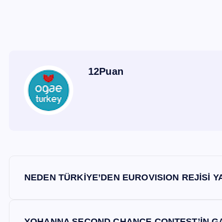
12Puan
Y
NEDEN TÜRKİYE’DEN EUROVISION REJİSİ 
a
YOHANNA SECOND CHANCE CONTEST’İN GA