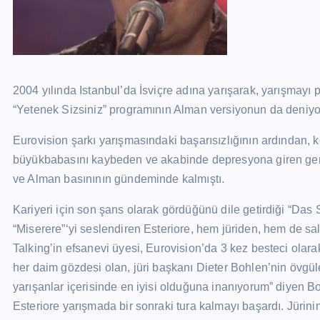
2004 yılında Istanbul’da İsviçre adına yarışarak, yarışma
“Yetenek Sizsiniz” programının Alman versiyonun da deniyo
Eurovision şarkı yarışmasındaki başarısızlığının ardından, ke
büyükbabasını kaybeden ve akabinde depresyona giren genç
ve Alman basınının gündeminde kalmıştı.
Kariyeri için son şans olarak gördüğünü dile getirdiği “Das
“Miserere”‘yi seslendiren Esteriore, hem jüriden, hem de sa
Talking’in efsanevi üyesi, Eurovision’da 3 kez besteci olarak
her daim gözdesi olan, jüri başkanı Dieter Bohlen’nin övgüle
yarışanlar içerisinde en iyisi olduğuna inanıyorum” diyen Bohl
Esteriore yarışmada bir sonraki tura kalmayı başardı. Jüri