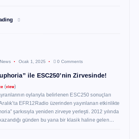
eading
 News
Ocak 1, 2025
0 Comments
uphoria” ile ESC250’nin Zirvesinde!
ce
(
view
)
yranlarının oylarıyla belirlenen ESC250 sonuçları
 Aralık’ta EFR12Radio üzerinden yayınlanan etkinlikte
oria” şarkısıyla yeniden zirveye yerleşti. 2012 yılında
kazandığı günden bu yana bir klasik haline gelen…