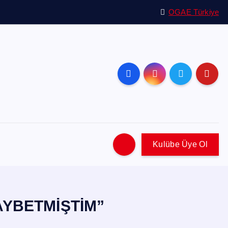
OGAE Türkiye
Kulübe Üye Ol
AYBETMİŞTİM”