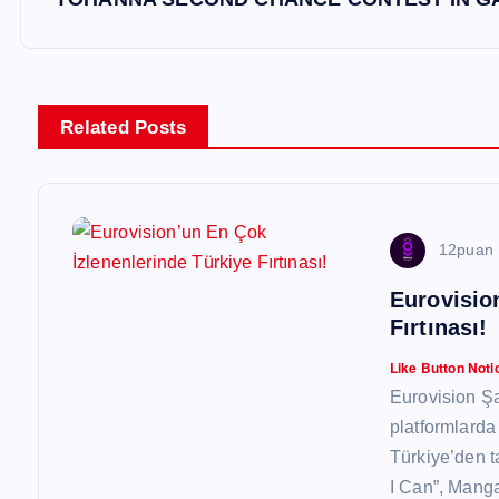
z
ı
g
Related Posts
e
z
12puan
Eurovisio
i
Fırtınası!
n
Like Button Noti
Eurovision Şar
m
platformlarda 
Türkiye’den t
I Can”, Mang