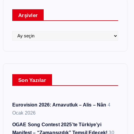
g
o
Arşivler
r
i
l
A
e
r
r
ş
i
v
l
Son Yazılar
e
r
Eurovision 2026: Arnavutluk – Alis – Nân
4
Ocak 2026
OGAE Song Contest 2025’te Türkiye’yi
Manifest – “Zamansızdık” Temsil Edecek!
30