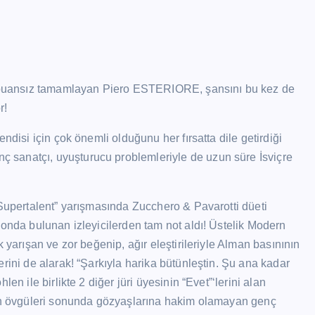
yı puansız tamamlayan Piero ESTERIORE, şansını bu kez de
r!
ndisi için çok önemli olduğunu her fırsatta dile getirdiği
 sanatçı, uyuşturucu problemleriyle de uzun süre İsviçre
 Supertalent” yarışmasında Zucchero & Pavarotti düeti
londa bulunan izleyicilerden tam not aldı! Üstelik Modern
 yarışan ve zor beğenip, ağır eleştirileriyle Alman basınının
rini de alarak! “Şarkıyla harika bütünleştin. Şu ana kadar
en ile birlikte 2 diğer jüri üyesinin “Evet”‘lerini alan
nin övgüleri sonunda gözyaşlarına hakim olamayan genç