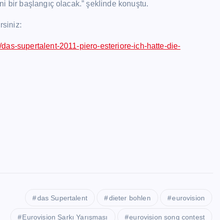
i bir başlangıç olacak.” şeklinde konuştu.
rsiniz:
das-supertalent-2011-piero-esteriore-ich-hatte-die-
das Supertalent
dieter bohlen
eurovision
Eurovision Şarkı Yarışması
eurovision song contest