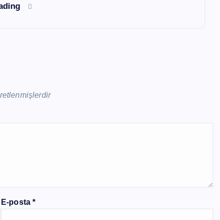
eading
aretlenmişlerdir
E-posta
*