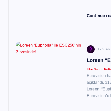
e
s
Continue r
i
12puan
Loreen “E
Like Button Noti
Eurovision ha
açıklandı. 31
Loreen, “Euph
Eurovision’u 