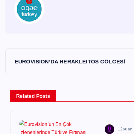
Y
EUROVISION’DA HERAKLEITOS GÖLGESİ
a
z
Related Posts
ı
g
12puan