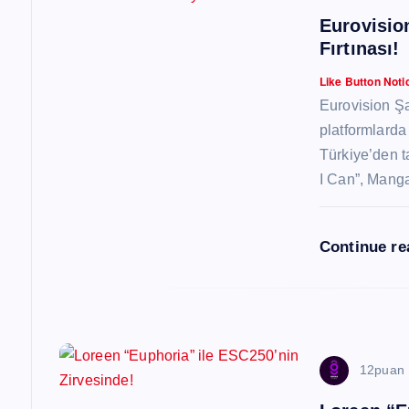
e
Eurovisio
Fırtınası!
z
Like Button Noti
i
Eurovision Şar
platformlarda 
Türkiye’den t
n
I Can”, Mang
m
Continue r
e
s
i
12puan