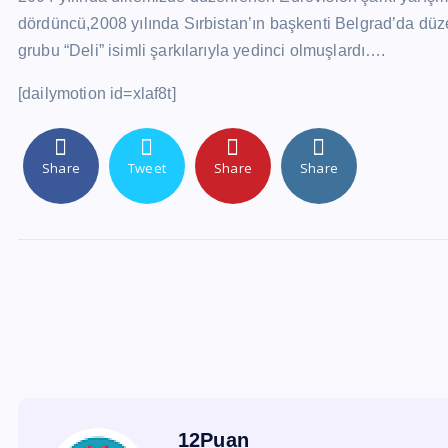
dördüncü,2008 yılında Sırbistan’ın başkenti Belgrad’da düz
grubu “Deli” isimli şarkılarıyla yedinci olmuşlardı….
[dailymotion id=xlaf8t]
Share
Tweet
Share
Share
12Puan