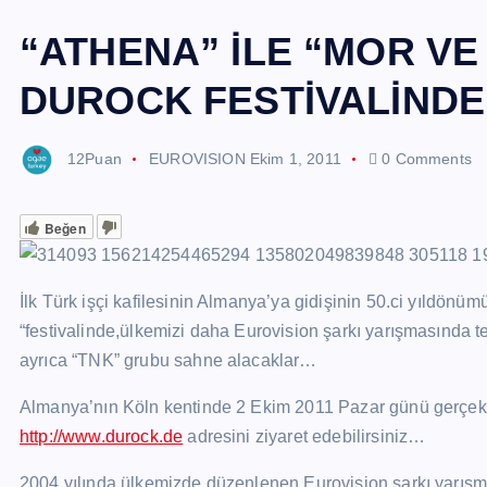
“ATHENA” İLE “MOR VE
DUROCK FESTİVALİNDE
12Puan
EUROVISION
Ekim 1, 2011
0 Comments
Beğen
İlk Türk işçi kafilesinin Almanya’ya gidişinin 50.ci yıldön
“festivalinde,ülkemizi daha Eurovision şarkı yarışmasında t
ayrıca “TNK” grubu sahne alacaklar…
Almanya’nın Köln kentinde 2 Ekim 2011 Pazar günü gerçekleşti
http://www.durock.de
adresini ziyaret edebilirsiniz…
2004 yılında ülkemizde düzenlenen Eurovision şarkı yarışmas