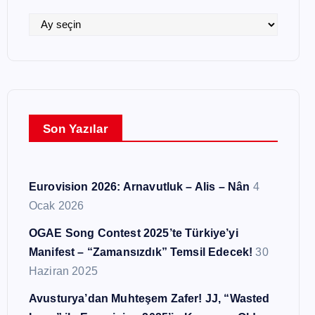
i
l
A
e
r
r
ş
i
v
l
Son Yazılar
e
r
Eurovision 2026: Arnavutluk – Alis – Nân
4
Ocak 2026
OGAE Song Contest 2025’te Türkiye’yi
Manifest – “Zamansızdık” Temsil Edecek!
30
Haziran 2025
Avusturya’dan Muhteşem Zafer! JJ, “Wasted