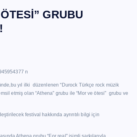
 ÖTESİ” GRUBU
!
ümünde,bu yıl ilki düzenlenen “Durock Türkçe rock müzik
emsil etmiş olan “Athena” grubu ile “Mor ve ötesi” grubu ve
rilecek festival hakkında ayrıntılı bilgi için
ında Athena grubu “For real” isimli şarkılarıyla