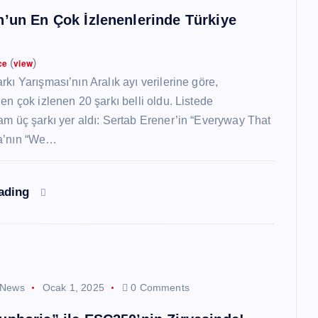
n’un En Çok İzlenenlerinde Türkiye
ce
(
view
)
kı Yarışması’nın Aralık ayı verilerine göre,
en çok izlenen 20 şarkı belli oldu. Listede
am üç şarkı yer aldı: Sertab Erener’in “Everyway That
a’nın “We…
eading
 News
Ocak 1, 2025
0 Comments