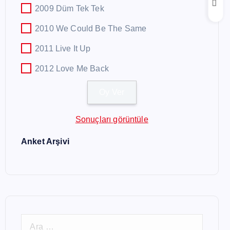
2009 Düm Tek Tek
2010 We Could Be The Same
2011 Live It Up
2012 Love Me Back
Sonuçları görüntüle
Anket Arşivi
A