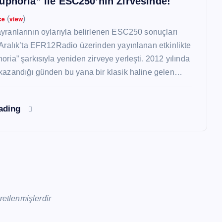
uphoria” ile ESC250’nin Zirvesinde!
ce
(
view
)
yranlarının oylarıyla belirlenen ESC250 sonuçları
 Aralık’ta EFR12Radio üzerinden yayınlanan etkinlikte
oria” şarkısıyla yeniden zirveye yerleşti. 2012 yılında
kazandığı günden bu yana bir klasik haline gelen…
eading
aretlenmişlerdir