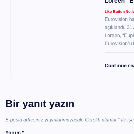
Loreen “E
Like Button Noti
Eurovision ha
açıklandı. 31
Loreen, “Euph
Eurovision’u 
Continue r
Bir yanıt yazın
E-posta adresiniz yayınlanmayacak.
Gerekli alanlar
*
ile iş
Yorum
*