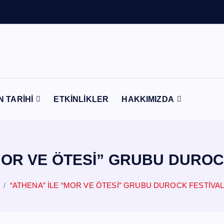
n
t
N TARİHİ
ETKİNLİKLER
HAKKIMIZDA
MOR VE ÖTESİ” GRUBU DUROC
“ATHENA” İLE “MOR VE ÖTESİ” GRUBU DUROCK FESTİVAL