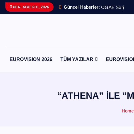
İ
Güncel Haberler:
O
G
A
E
S
o
n
g
C
o
PER. AĞU 6TH, 2026
ç
e
r
i
ğ
e
EUROVISION 2026
TÜM YAZILAR
EUROVISIO
a
t
l
a
“ATHENA” İLE “
Home