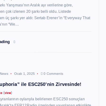
kı Yarışması’nın Aralık ayı verilerine göre,
en çok izlenen 20 şarkı belli oldu. Listede
am üç şarkı yer aldı: Sertab Erener’in “Everyway That
a’nın “We…
eading
 News
Ocak 1, 2025
0 Comments
uphoria” ile ESC250’nin Zirvesinde!
ce
(
view
)
yranlarının oylarıyla belirlenen ESC250 sonuçları
 Aralık’ta EFR12Radio üzerinden yayınlanan etkinlikte