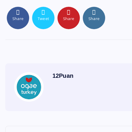
Share
Tweet
Share
Share
12Puan