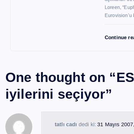
Loreen, “Euph
Eurovision’u 
Continue r
One thought on “
ES
iyilerini seçiyor
”
tatlı cadı
dedi ki:
31 Mayıs 2007