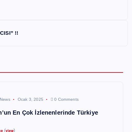
ISI” !!
 News
Ocak 3, 2025
0 Comments
n’un En Çok İzlenenlerinde Türkiye
ce
(
view
)