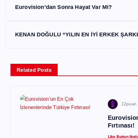
Y
Eurovision’dan Sonra Hayat Var Mi?
a
z
KENAN DOĞULU “YILIN EN İYİ ERKEK ŞARKIC
ı
g
Related Posts
e
z
12puan
Eurovisio
i
Fırtınası!
Like Button Noti