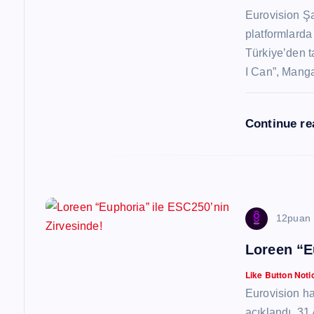
n
Eurovision Şar
m
platformlarda 
Türkiye’den t
e
I Can”, Mang
s
Continue r
i
12puan
Loreen “E
Like Button Noti
Eurovision ha
açıklandı. 31