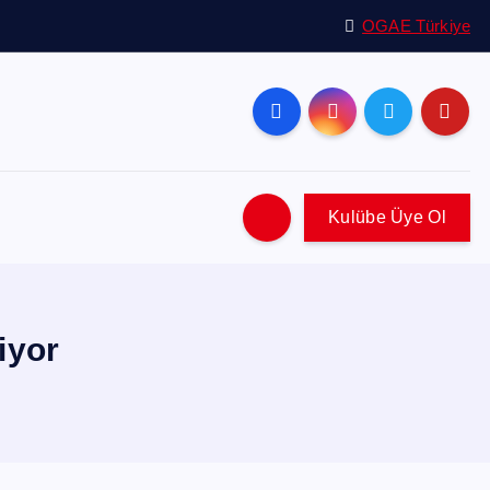
OGAE Türkiye
Kulübe Üye Ol
iyor