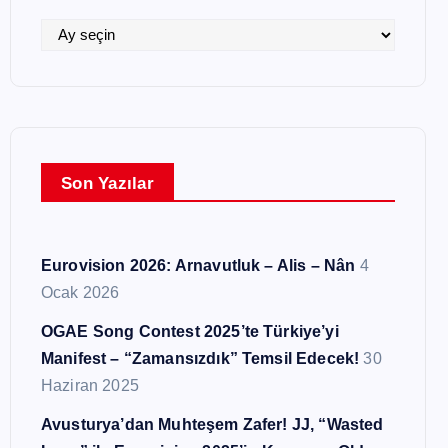
i
l
A
e
r
r
ş
i
v
l
Son Yazılar
e
r
Eurovision 2026: Arnavutluk – Alis – Nân
4
Ocak 2026
OGAE Song Contest 2025’te Türkiye’yi
Manifest – “Zamansızdık” Temsil Edecek!
30
Haziran 2025
Avusturya’dan Muhteşem Zafer! JJ, “Wasted