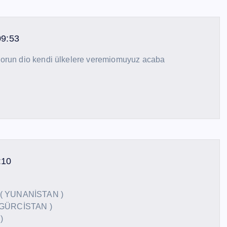
09:53
sorun dio kendi ülkelere veremiomuyuz acaba
:10
 ( YUNANİSTAN )
 GÜRCİSTAN )
)