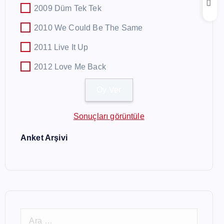
2009 Düm Tek Tek
2010 We Could Be The Same
2011 Live It Up
2012 Love Me Back
Sonuçları görüntüle
Anket Arşivi
A