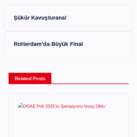
Y
Şükür Kavuşturana!
a
z
Rotterdam’da Büyük Final
ı
g
Related Posts
e
z
i
n