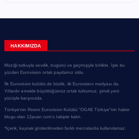
HAKKIMIZDA
Müziği tutkuyla sevdik, bugünü ve geçmişiyle birlikte. İşte bu
yüzden Eurovision ortak paydamız oldu.
İlk Eurovision kulübü de bizdik, ilk Eurovision medyası da.
Yıllardır emekle büyüttüğümüz ortak tutkumuz, şimdi yeni
yüzüyle karşınızda.
Türkiye'nin Resmi Eurovision Kulübü "OGAE Türkiye"nin haber
blogu olan 12puan.com'u takipte kalın.
*İçerik, kaynak gösterilmeden farklı mecralarda kullanılamaz.