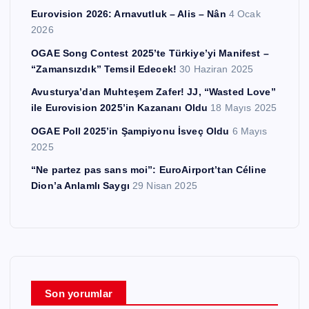
Eurovision 2026: Arnavutluk – Alis – Nân
4 Ocak
2026
OGAE Song Contest 2025’te Türkiye’yi Manifest –
“Zamansızdık” Temsil Edecek!
30 Haziran 2025
Avusturya’dan Muhteşem Zafer! JJ, “Wasted Love”
ile Eurovision 2025’in Kazananı Oldu
18 Mayıs 2025
OGAE Poll 2025’in Şampiyonu İsveç Oldu
6 Mayıs
2025
“Ne partez pas sans moi”: EuroAirport’tan Céline
Dion’a Anlamlı Saygı
29 Nisan 2025
Son yorumlar