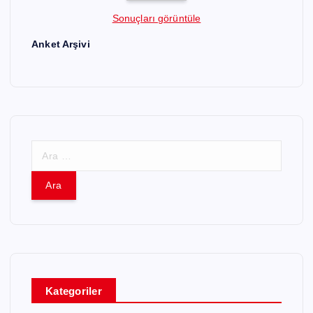
Sonuçları görüntüle
Anket Arşivi
A
r
a
m
a
:
Kategoriler