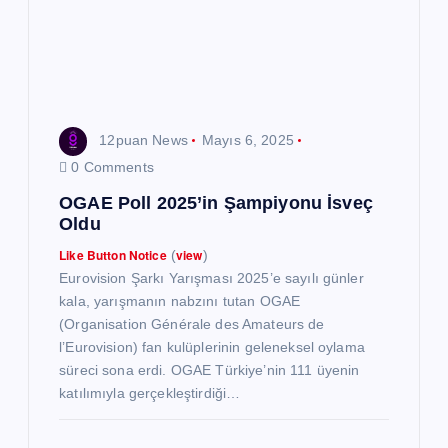
m
e
s
12puan News
Mayıs 6, 2025
i
0 Comments
OGAE Poll 2025’in Şampiyonu İsveç
Oldu
Like Button Notice
view
(
)
Eurovision Şarkı Yarışması 2025’e sayılı günler
kala, yarışmanın nabzını tutan OGAE
(Organisation Générale des Amateurs de
l’Eurovision) fan kulüplerinin geleneksel oylama
süreci sona erdi. OGAE Türkiye’nin 111 üyenin
katılımıyla gerçekleştirdiği…