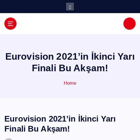
İ
ç
e
r
i
ğ
e
a
Eurovision 2021’in İkinci Yarı
t
Finali Bu Akşam!
l
a
Home
Eurovision 2021’in İkinci Yarı
Finali Bu Akşam!