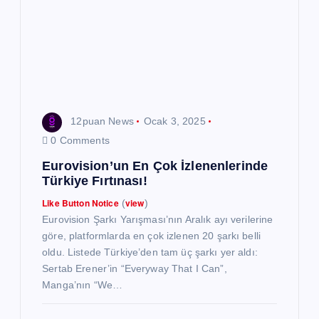
m
e
s
12puan News
Ocak 3, 2025
i
0 Comments
Eurovision’un En Çok İzlenenlerinde
Türkiye Fırtınası!
Like Button Notice
view
(
)
Eurovision Şarkı Yarışması’nın Aralık ayı verilerine
göre, platformlarda en çok izlenen 20 şarkı belli
oldu. Listede Türkiye’den tam üç şarkı yer aldı:
Sertab Erener’in “Everyway That I Can”,
Manga’nın “We…