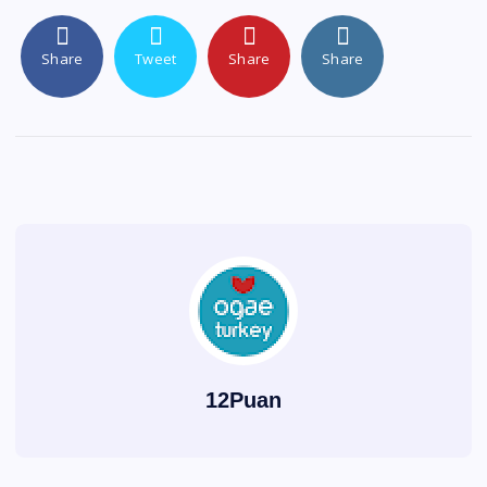
Share
Tweet
Share
Share
12Puan