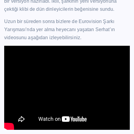
bir versiyon hazırladı. İkili, şarkının yeni versiyonuna
çektiği klibi de dün dinleyicilerin beğenisine sundu.
Uzun bir süreden sonra bizlere de Eurovision Şarkı
Yarışması’nda yer alma heyecanı yaşatan Serhat’ın
videosunu aşağıdan izleyebilirsiniz.