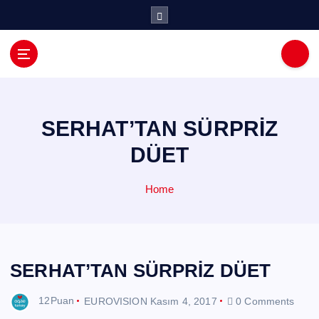
İ
ç
e
r
i
ğ
e
a
SERHAT’TAN SÜRPRİZ
t
DÜET
l
a
Home
SERHAT’TAN SÜRPRİZ DÜET
12Puan
EUROVISION
Kasım 4, 2017
0 Comments