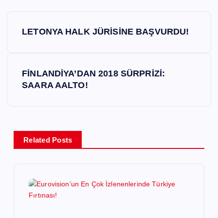
Y
LETONYA HALK JÜRİSİNE BAŞVURDU!
a
z
FİNLANDİYA’DAN 2018 SÜRPRİZİ:
SAARA AALTO!
ı
g
e
Related Posts
z
i
n