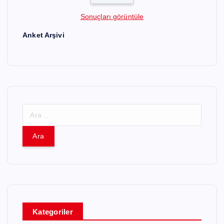
Sonuçları görüntüle
Anket Arşivi
A
r
a
m
a
:
Kategoriler