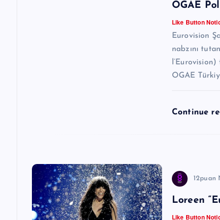
OGAE Poll
i
Like Button Noti
n
Eurovision Şa
nabzını tuta
m
l’Eurovision)
OGAE Türkiye’
e
Continue r
s
i
12puan 
Loreen “E
Like Button Noti