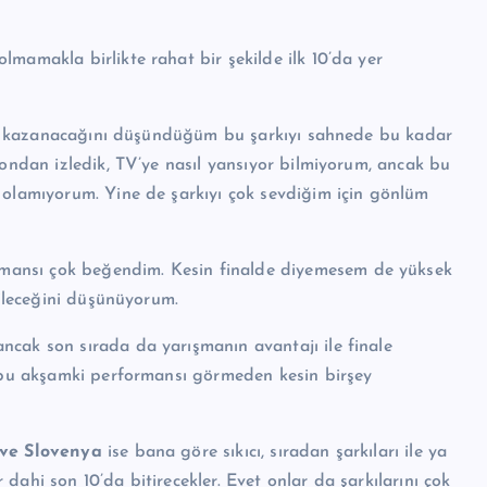
 olmamakla birlikte rahat bir şekilde ilk 10’da yer
m kazanacağını düşündüğüm bu şarkıyı sahnede bu kadar
londan izledik, TV’ye nasıl yansıyor bilmiyorum, ancak bu
 olamıyorum. Yine de şarkıyı çok sevdiğim için gönlüm
rmansı çok beğendim. Kesin finalde diyemesem de yüksek
bileceğini düşünüyorum.
ncak son sırada da yarışmanın avantajı ile finale
m bu akşamki performansı görmeden kesin birşey
 ve Slovenya
ise bana göre sıkıcı, sıradan şarkıları ile ya
r dahi son 10’da bitirecekler. Evet onlar da şarkılarını çok