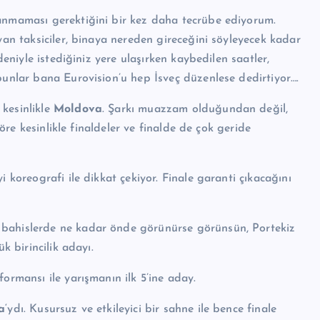
zanmaması gerektiğini bir kez daha tecrübe ediyorum.
yan taksiciler, binaya nereden gireceğini söyleyecek kadar
deniyle istediğiniz yere ulaşırken kaybedilen saatler,
bunlar bana Eurovision’u hep İsveç düzenlese dedirtiyor….
kesinlikle
Moldova
. Şarkı muazzam olduğundan değil,
göre kesinlikle finaldeler ve finalde de çok geride
yi koreografi ile dikkat çekiyor. Finale garanti çıkacağını
 bahislerde ne kadar önde görünürse görünsün, Portekiz
k birincilik adayı.
ormansı ile yarışmanın ilk 5’ine aday.
a
‘ydı. Kusursuz ve etkileyici bir sahne ile bence finale