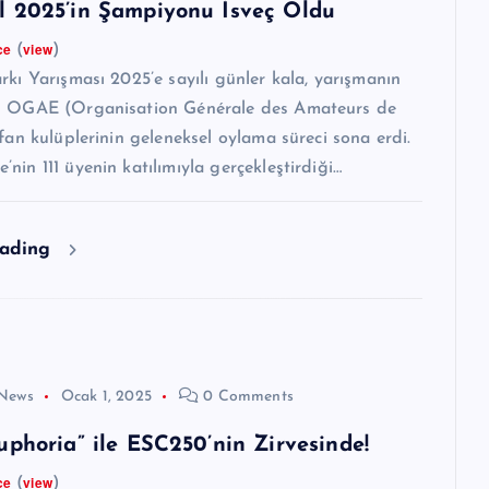
 2025’in Şampiyonu İsveç Oldu
ce
view
(
)
rkı Yarışması 2025’e sayılı günler kala, yarışmanın
n OGAE (Organisation Générale des Amateurs de
 fan kulüplerinin geleneksel oylama süreci sona erdi.
nin 111 üyenin katılımıyla gerçekleştirdiği…
eading
News
Ocak 1, 2025
0 Comments
uphoria” ile ESC250’nin Zirvesinde!
ce
view
(
)