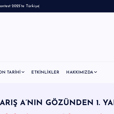
C
o
n
t
e
s
t
2
0
2
5
’
t
e
T
ü
r
k
i
y
e
’
y
i
M
a
n
i
ON TARİHİ
ETKİNLİKLER
HAKKIMIZDA
ARIŞ A’NIN GÖZÜNDEN 1. YA