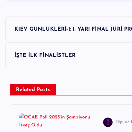
Y
KIEV GÜNLÜKLERİ-1: 1. YARI FİNAL JÜRİ 
a
z
İŞTE İLK FİNALİSTLER
ı
g
Related Posts
e
z
12puan 