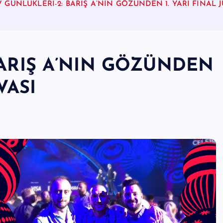
V GÜNLÜKLERİ-2: BARIŞ A’NIN GÖZÜNDEN 1. YARI FİNAL 
BARIŞ A’NIN GÖZÜNDEN
VASI