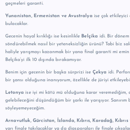
geçmeleri garanti.
Yunanistan, Ermenistan ve Avustralya
ise çok etkileyici
bulacaklar.
Gecenin hayal kırıklığı ise kesinlikle
Belçika
idi. Bir döne
söndürebilmek nasıl bir yeteneksizliğin ürünü? Tabi biz sa
haliyle yarışmayı kazanmak bir yana final garanti mi emin
Belçika’yi ilk 10 dışında bırakamıyor.
Benim için gecenin bir başka sürprizi ise
Çekya
idi. Perfo
bir şansı olduğuna inanıyorum, özellikle de jüriyi etkileye
Letonya
ise iyi mi kötü mü olduğuna karar veremediğim, a
gelebileceğini düşündüğüm bir şarkı ile yarışıyor. Sanırı
söyleyemeyeceğim.
Arnavutluk, Gürcistan, İzlanda, Kıbrıs, Karadağ, Kıbrıs
yarı finale takılacaklar ya da diasporaları ile finale çıksala