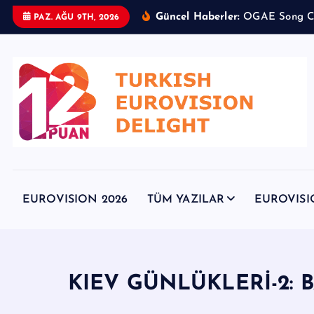
İ
Güncel Haberler:
O
G
A
E
S
o
n
g
PAZ. AĞU 9TH, 2026
ç
e
r
i
ğ
e
a
t
l
a
EUROVISION 2026
TÜM YAZILAR
EUROVISI
KIEV GÜNLÜKLERİ-2: B