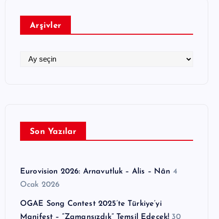
g
o
Arşivler
r
i
l
A
e
r
r
ş
i
v
l
Son Yazılar
e
r
Eurovision 2026: Arnavutluk – Alis – Nân
4
Ocak 2026
OGAE Song Contest 2025’te Türkiye’yi
Manifest – “Zamansızdık” Temsil Edecek!
30