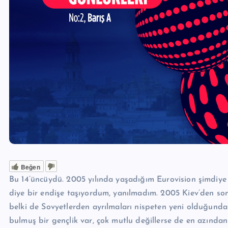
Beğen
Bu 14’üncüydü. 2005 yılında yaşadığım Eurovision şimdiy
diye bir endişe taşıyordum, yanılmadım. 2005 Kiev’den son
belki de Sovyetlerden ayrılmaları nispeten yeni olduğunda
bulmuş bir gençlik var, çok mutlu değillerse de en azında