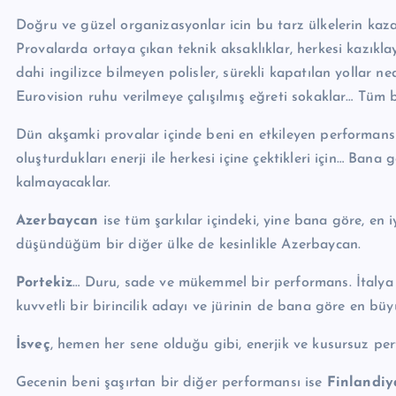
Doğru ve güzel organizasyonlar icin bu tarz ülkelerin ka
Provalarda ortaya çıkan teknik aksaklıklar, herkesi kazıkla
dahi ingilizce bilmeyen polisler, sürekli kapatılan yollar ne
Eurovision ruhu verilmeye çalışılmış eğreti sokaklar… Tüm 
Dün akşamki provalar içinde beni en etkileyen performans 
oluşturdukları enerji ile herkesi içine çektikleri için… Bana 
kalmayacaklar.
Azerbaycan
ise tüm şarkılar içindeki, yine bana göre, en i
düşündüğüm bir diğer ülke de kesinlikle Azerbaycan.
Portekiz
… Duru, sade ve mükemmel bir performans. İtalya
kuvvetli bir birincilik adayı ve jürinin de bana göre en büyü
İsveç
, hemen her sene olduğu gibi, enerjik ve kusursuz perf
Gecenin beni şaşırtan bir diğer performansı ise
Finlandiy