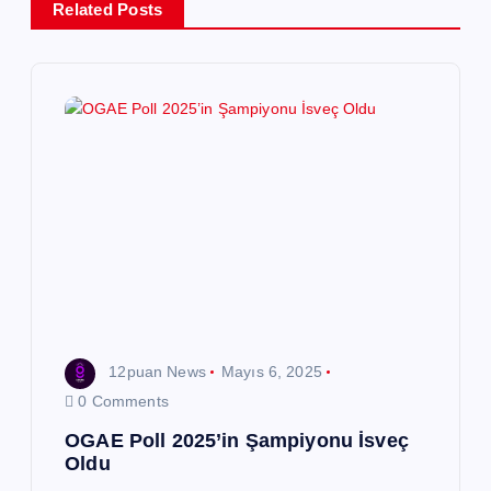
Related Posts
e
z
i
n
m
e
s
12puan News
Mayıs 6, 2025
i
0 Comments
OGAE Poll 2025’in Şampiyonu İsveç
Oldu