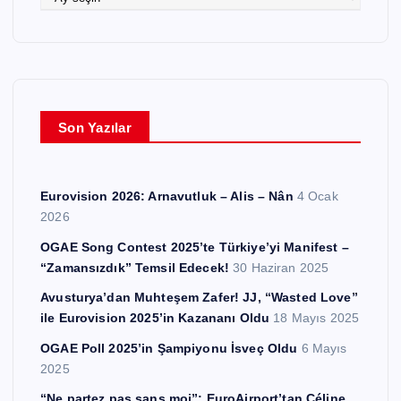
r
r
ş
i
v
l
e
Son Yazılar
r
Eurovision 2026: Arnavutluk – Alis – Nân
4 Ocak
2026
OGAE Song Contest 2025’te Türkiye’yi Manifest –
“Zamansızdık” Temsil Edecek!
30 Haziran 2025
Avusturya’dan Muhteşem Zafer! JJ, “Wasted Love”
ile Eurovision 2025’in Kazananı Oldu
18 Mayıs 2025
OGAE Poll 2025’in Şampiyonu İsveç Oldu
6 Mayıs
2025
“Ne partez pas sans moi”: EuroAirport’tan Céline