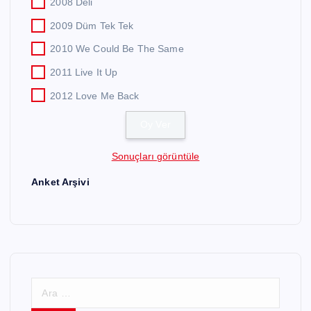
2008 Deli
2009 Düm Tek Tek
2010 We Could Be The Same
2011 Live It Up
2012 Love Me Back
Sonuçları görüntüle
Anket Arşivi
A
r