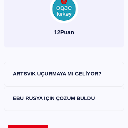
12Puan
Y
ARTSVIK UÇURMAYA MI GELİYOR?
a
z
EBU RUSYA İÇİN ÇÖZÜM BULDU
ı
g