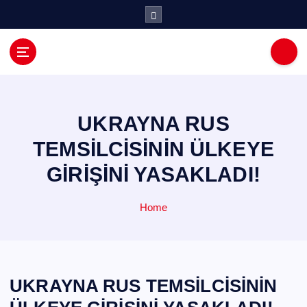
İ
ç
e
r
i
ğ
e
a
UKRAYNA RUS
t
TEMSİLCİSİNİN ÜLKEYE
l
a
GİRİŞİNİ YASAKLADI!
Home
UKRAYNA RUS TEMSİLCİSİNİN