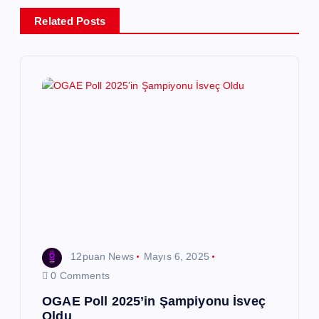
e
Related Posts
z
i
n
m
e
s
12puan News
Mayıs 6, 2025
i
0 Comments
OGAE Poll 2025’in Şampiyonu İsveç
Oldu