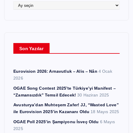
e
A
r
r
ş
i
v
l
e
Son Yazılar
r
Eurovision 2026: Arnavutluk – Alis – Nân
4 Ocak
2026
OGAE Song Contest 2025’te Türkiye’yi Manifest –
“Zamansızdık” Temsil Edecek!
30 Haziran 2025
Avusturya’dan Muhteşem Zafer! JJ, “Wasted Love”
ile Eurovision 2025’in Kazananı Oldu
18 Mayıs 2025
OGAE Poll 2025’in Şampiyonu İsveç Oldu
6 Mayıs
2025