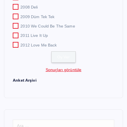
2008 Deli
2009 Düm Tek Tek
2010 We Could Be The Same
2011 Live It Up
2012 Love Me Back
Sonuçları görüntüle
Anket Arşivi
A