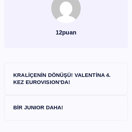
12puan
Y
KRALİÇENİN DÖNÜŞÜ! VALENTİNA 4.
a
KEZ EUROVISION’DA!
z
BİR JUNIOR DAHA!
ı
g