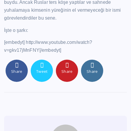
buydu. Ancak Ruslar ters köşe yaptılar ve sahnede
yuhalamaya kimsenin yüreğinin el vermeyeceği bir ismi
görevlendirdiler bu sene.
İşte o şarkı:
[embedyt] http://www.youtube.com/watch?
v=gkv17jMnFNY[/embedyt]
Share
Tweet
Share
Share