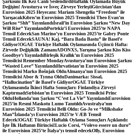
Şarkısını İlk Kez Canlı Seslendirdi
Haftalık Oylamada Büyük
Değişim! Avusturya ve İsveç Zirveye Yerleşti
Gürcistan’dan
Eurovision 2025 Heyecanı: Mariam Shengelia “Freedom” ile
Yarışacak
Kıbrıs’ın Eurovision 2025 Temsilcisi Theo Evan’ın
Şarkısı “Shh” Yayınlandı
İsrail’in Eurovision Şarkısı “New Day
Will Rise” Yayımlandı
Portekiz’i Eurovision 2025’te NAPA
Temsil Edecek
San Marino’yu Eurovision 2025’te Gabry Ponte
Temsil Edecek
SAUNA! Kaj, “Bara Bada Bastu” ile Basel’e
Gidiyor!
OGAE Türkiye Haftalık Oylamasında Üçüncü Hafta:
Zirvede Değişiklik Zamanı
ADONXS, Yarışma Şarkısı Kiss Kiss
Goodbye’ı Yayınladı
Birleşik Krallık’ın Eurovision 2025
Temsilcisi Remember Monday
Avusturya’nın Eurovision Şarkısı
“Wasted Love” Yayınlandı
Hırvatistan’ın Eurovision 2025
Temsilcisi Marko Bošnjak Oldu
Almanya’nın Eurovision 2025
Temsilcisi Abor & Tynna Oldu
Danimarka: Sissal,
“Hallucination” ile Basel’e Gidiyor
OGAE Türkiye
Oylamasında İkinci Hafta Sonuçları: Finlandiya Zirveyi
Kaptırmadı
Sırbistan’ın Eurovision 2025 Temsilcisi Princ
Oldu
Hollanda’nın Şarkısı “C’est La Vie” Yayınlandı
Eurovision
2025’in Resmi Maskotu Lumo Tanıtıldı
Avustralya’nın
Eurovision 2025 Temsilcisi Belli Oldu: Go-Jo ve “Milkshake
Man”
İzlanda’yı Eurovision 2025’te VÆB Temsil
Edecek!
OGAE Türkiye Haftalık Oylama Sonuçları Açıklandı:
İşte İlk Haftanın Birincisi!
Lucio Corsi, “Volevo essere un duro”
ile Eurovision 2025’te İtalya’yı temsil edecek
Olly, Eurovision