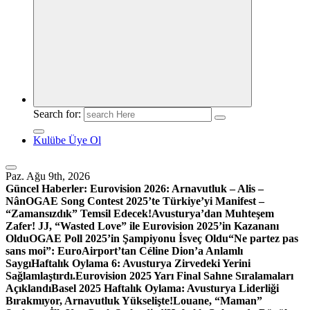
Search for:
Kulübe Üye Ol
Paz. Ağu 9th, 2026
Güncel Haberler:
Eurovision 2026: Arnavutluk – Alis –
Nân
OGAE Song Contest 2025’te Türkiye’yi Manifest –
“Zamansızdık” Temsil Edecek!
Avusturya’dan Muhteşem
Zafer! JJ, “Wasted Love” ile Eurovision 2025’in Kazananı
Oldu
OGAE Poll 2025’in Şampiyonu İsveç Oldu
“Ne partez pas
sans moi”: EuroAirport’tan Céline Dion’a Anlamlı
Saygı
Haftalık Oylama 6: Avusturya Zirvedeki Yerini
Sağlamlaştırdı.
Eurovision 2025 Yarı Final Sahne Sıralamaları
Açıklandı
Basel 2025 Haftalık Oylama: Avusturya Liderliği
Bırakmıyor, Arnavutluk Yükselişte!
Louane, “Maman”