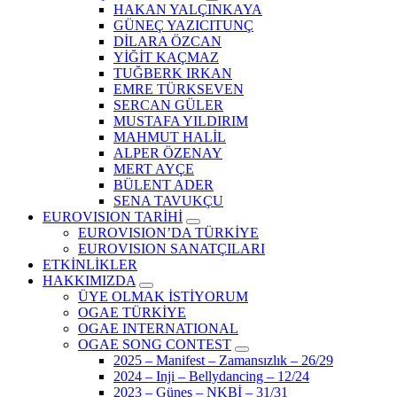
HAKAN YALÇINKAYA
GÜNEÇ YAZICITUNÇ
DİLARA ÖZCAN
YİĞİT KAÇMAZ
TUĞBERK IRKAN
EMRE TÜRKSEVEN
SERCAN GÜLER
MUSTAFA YILDIRIM
MAHMUT HALİL
ALPER ÖZENAY
MERT AYÇE
BÜLENT ADER
SENA TAVUKÇU
EUROVISION TARİHİ
EUROVISION’DA TÜRKİYE
EUROVISION SANATÇILARI
ETKİNLİKLER
HAKKIMIZDA
ÜYE OLMAK İSTİYORUM
OGAE TÜRKİYE
OGAE INTERNATIONAL
OGAE SONG CONTEST
2025 – Manifest – Zamansızlık – 26/29
2024 – Inji – Bellydancing – 12/24
2023 – Güneş – NKBİ – 31/31