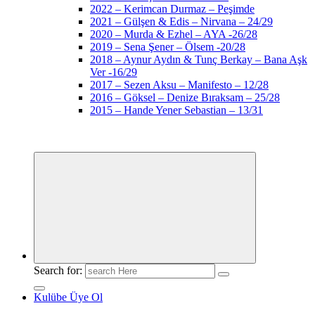
2022 – Kerimcan Durmaz – Peşimde
2021 – Gülşen & Edis – Nirvana – 24/29
2020 – Murda & Ezhel – AYA -26/28
2019 – Sena Şener – Ölsem -20/28
2018 – Aynur Aydın & Tunç Berkay – Bana Aşk
Ver -16/29
2017 – Sezen Aksu – Manifesto – 12/28
2016 – Göksel – Denize Bıraksam – 25/28
2015 – Hande Yener Sebastian – 13/31
Search for:
Kulübe Üye Ol