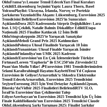
Oldu
Fransa’yı Louane Temsil Edecek
Yarı Final Kuraları
Çekildi!
Lüksemburg Seçimini Yaptı: Laura Thorn, Basel
Yolcusu
Playlist: Ukrayna, İrlanda, Norveç ve Portekiz
Şarkılarını Yayınladı!
Bu Akşam: Lüksemburg, Eurovision 2025
Temsilcisini Belirliyor
Eurovision 2025’in Sunucuları
Açıklandı
Dora 2025 Kadrosunda Sürpriz Değişiklikler: Lara
feat. LSQ Çekildi, Natalie Balmix Diskalifiye Edildi!
Etapa
Națională 2025 Finaline Katılacak 12 İsim Belli
Oldu
Söngvakeppnin 2025’te Yarışacak Sanatçılar
Açıklandı
Melodi Grand Prix 2025 Katılımcıları
Açıklandı
Polonya Ulusal Finalinde Yarışacak 10 İsim
Açıklandı
Yunanistan: Ulusal Finalde Yarışacak İsimler
Açıklandı
Finlandiya’nın UMK 2025 Kadrosu
Açıklandı!
Eurovision’un En Çok İzlenenlerinde Türkiye
Fırtınası!
Loreen “Euphoria” ile ESC250’nin Zirvesinde!
12
Puan’dan Mutlu Yıllar! 🎉
Eurovision 1981 Temsilcilerimizden
Selami Karaibrahimgil Hayatını Kaybetti
Yeni Yıl Coşkusu
Eurovision ile Geliyor!
Arnavutluk’u Shkodra Elektronike
Temsil Edecek
Arnavutluk, Eurovision 2025 Temsilcisini
Seçiyor
Eurosong 2025 İçin Yeni Detaylar Açıklandı
12puan,
Bluesky’da!
Vidbir 2025 Finalistleri Belirlendi
RTV SLO,
İsrail’in Eurovision’dan Çekilmesini Talep
Ediyor
Azerbaycan’ın Eurovision 2025 Temsilcisi İçin Üç İsim
Finale Kaldı
Hollanda’nın Eurovision 2025 Temsilcisi Claude
Oldu
Lüksemburg Şarkı Yarışması 2025: Finalist Şarkılar