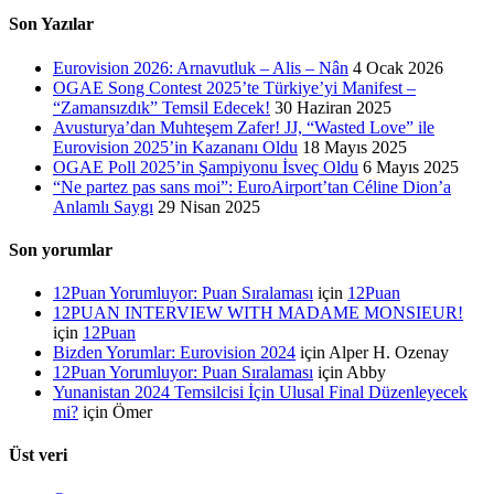
Son Yazılar
Eurovision 2026: Arnavutluk – Alis – Nân
4 Ocak 2026
OGAE Song Contest 2025’te Türkiye’yi Manifest –
“Zamansızdık” Temsil Edecek!
30 Haziran 2025
Avusturya’dan Muhteşem Zafer! JJ, “Wasted Love” ile
Eurovision 2025’in Kazananı Oldu
18 Mayıs 2025
OGAE Poll 2025’in Şampiyonu İsveç Oldu
6 Mayıs 2025
“Ne partez pas sans moi”: EuroAirport’tan Céline Dion’a
Anlamlı Saygı
29 Nisan 2025
Son yorumlar
12Puan Yorumluyor: Puan Sıralaması
için
12Puan
12PUAN INTERVIEW WITH MADAME MONSIEUR!
için
12Puan
Bizden Yorumlar: Eurovision 2024
için
Alper H. Ozenay
12Puan Yorumluyor: Puan Sıralaması
için
Abby
Yunanistan 2024 Temsilcisi İçin Ulusal Final Düzenleyecek
mi?
için
Ömer
Üst veri