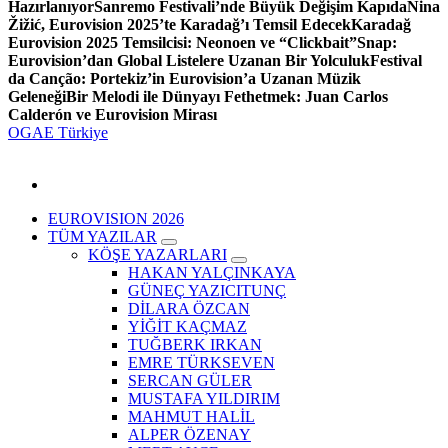
Hazırlanıyor
Sanremo Festivali’nde Büyük Değişim Kapıda
Nina
Žižić, Eurovision 2025’te Karadağ’ı Temsil Edecek
Karadağ
Eurovision 2025 Temsilcisi: Neonoen ve “Clickbait”
Snap:
Eurovision’dan Global Listelere Uzanan Bir Yolculuk
Festival
da Canção: Portekiz’in Eurovision’a Uzanan Müzik
Geleneği
Bir Melodi ile Dünyayı Fethetmek: Juan Carlos
Calderón ve Eurovision Mirası
OGAE Türkiye
EUROVISION 2026
TÜM YAZILAR
KÖŞE YAZARLARI
HAKAN YALÇINKAYA
GÜNEÇ YAZICITUNÇ
DİLARA ÖZCAN
YİĞİT KAÇMAZ
TUĞBERK IRKAN
EMRE TÜRKSEVEN
SERCAN GÜLER
MUSTAFA YILDIRIM
MAHMUT HALİL
ALPER ÖZENAY