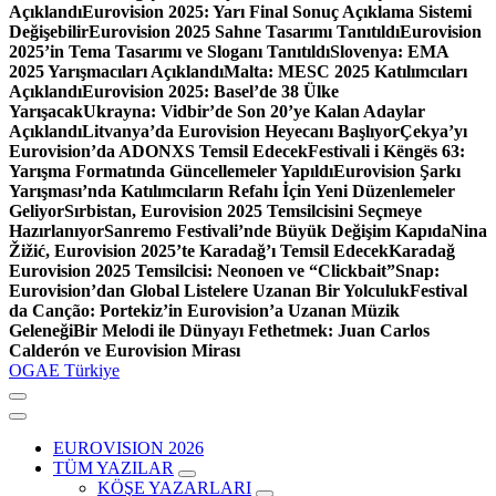
Açıklandı
Eurovision 2025: Yarı Final Sonuç Açıklama Sistemi
Değişebilir
Eurovision 2025 Sahne Tasarımı Tanıtıldı
Eurovision
2025’in Tema Tasarımı ve Sloganı Tanıtıldı
Slovenya: EMA
2025 Yarışmacıları Açıklandı
Malta: MESC 2025 Katılımcıları
Açıklandı
Eurovision 2025: Basel’de 38 Ülke
Yarışacak
Ukrayna: Vidbir’de Son 20’ye Kalan Adaylar
Açıklandı
Litvanya’da Eurovision Heyecanı Başlıyor
Çekya’yı
Eurovision’da ADONXS Temsil Edecek
Festivali i Këngës 63:
Yarışma Formatında Güncellemeler Yapıldı
Eurovision Şarkı
Yarışması’nda Katılımcıların Refahı İçin Yeni Düzenlemeler
Geliyor
Sırbistan, Eurovision 2025 Temsilcisini Seçmeye
Hazırlanıyor
Sanremo Festivali’nde Büyük Değişim Kapıda
Nina
Žižić, Eurovision 2025’te Karadağ’ı Temsil Edecek
Karadağ
Eurovision 2025 Temsilcisi: Neonoen ve “Clickbait”
Snap:
Eurovision’dan Global Listelere Uzanan Bir Yolculuk
Festival
da Canção: Portekiz’in Eurovision’a Uzanan Müzik
Geleneği
Bir Melodi ile Dünyayı Fethetmek: Juan Carlos
Calderón ve Eurovision Mirası
OGAE Türkiye
EUROVISION 2026
TÜM YAZILAR
KÖŞE YAZARLARI