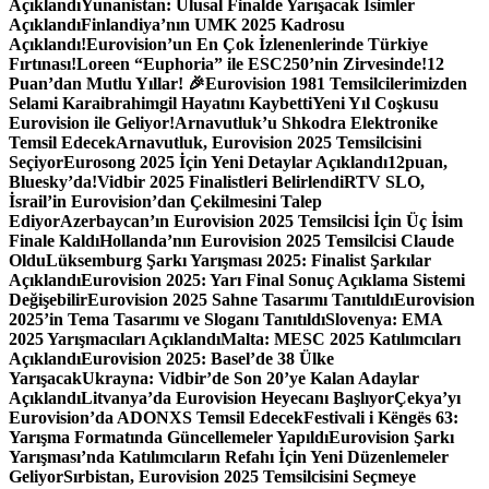
Açıklandı
Yunanistan: Ulusal Finalde Yarışacak İsimler
Açıklandı
Finlandiya’nın UMK 2025 Kadrosu
Açıklandı!
Eurovision’un En Çok İzlenenlerinde Türkiye
Fırtınası!
Loreen “Euphoria” ile ESC250’nin Zirvesinde!
12
Puan’dan Mutlu Yıllar! 🎉
Eurovision 1981 Temsilcilerimizden
Selami Karaibrahimgil Hayatını Kaybetti
Yeni Yıl Coşkusu
Eurovision ile Geliyor!
Arnavutluk’u Shkodra Elektronike
Temsil Edecek
Arnavutluk, Eurovision 2025 Temsilcisini
Seçiyor
Eurosong 2025 İçin Yeni Detaylar Açıklandı
12puan,
Bluesky’da!
Vidbir 2025 Finalistleri Belirlendi
RTV SLO,
İsrail’in Eurovision’dan Çekilmesini Talep
Ediyor
Azerbaycan’ın Eurovision 2025 Temsilcisi İçin Üç İsim
Finale Kaldı
Hollanda’nın Eurovision 2025 Temsilcisi Claude
Oldu
Lüksemburg Şarkı Yarışması 2025: Finalist Şarkılar
Açıklandı
Eurovision 2025: Yarı Final Sonuç Açıklama Sistemi
Değişebilir
Eurovision 2025 Sahne Tasarımı Tanıtıldı
Eurovision
2025’in Tema Tasarımı ve Sloganı Tanıtıldı
Slovenya: EMA
2025 Yarışmacıları Açıklandı
Malta: MESC 2025 Katılımcıları
Açıklandı
Eurovision 2025: Basel’de 38 Ülke
Yarışacak
Ukrayna: Vidbir’de Son 20’ye Kalan Adaylar
Açıklandı
Litvanya’da Eurovision Heyecanı Başlıyor
Çekya’yı
Eurovision’da ADONXS Temsil Edecek
Festivali i Këngës 63:
Yarışma Formatında Güncellemeler Yapıldı
Eurovision Şarkı
Yarışması’nda Katılımcıların Refahı İçin Yeni Düzenlemeler
Geliyor
Sırbistan, Eurovision 2025 Temsilcisini Seçmeye