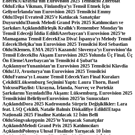
Edecek!
Ukrayna’nın Eurovision 2025 Temsilcisi Ziferblat
Oldu
Erika Vikman, Finlandiya’yı Temsil Etmek İçin
Geliyor
İrlanda’nın Eurovision 2025 Temsilcisi Emmy
Oldu!
Depi Evratesil 2025’e Katılacak Sanatçılar
Duyuruldu!
Dansk Melodi Grand Prix 2025 Katılımcıları ve
Şarkıları Açıklandı
Birleşik Krallık’ı Remember Monday’in
Temsil Edeceği İddia Edildi
Azerbaycan’ı Eurovision 2025’te
Mamagama Temsil Edecek
Esa Diva! İspanya’yı Melody Temsil
Edecek!
Belçika’nın Eurovision 2025 Temsilcisi Red Sebastian
Oldu!
Klemen, EMA 2025’i Kazandı! Slovenya’yı Eurovision’da
Temsil Edecek
Bu Akşam Eurovision 2025 Yolunda Üç Final, Üç
Ön Eleme!
Azerbaycan’ın Temsilcisi 4 Şubat’ta
Açıklanıyor
Yunanistan’ın Eurovision 2025 Temsilcisi Klavdia
Oldu!
JJ, Avusturya’nın Eurovision 2025 Temsilcisi
Oldu
Fransa’yı Louane Temsil Edecek
Yarı Final Kuraları
Çekildi!
Lüksemburg Seçimini Yaptı: Laura Thorn, Basel
Yolcusu
Playlist: Ukrayna, İrlanda, Norveç ve Portekiz
Şarkılarını Yayınladı!
Bu Akşam: Lüksemburg, Eurovision 2025
Temsilcisini Belirliyor
Eurovision 2025’in Sunucuları
Açıklandı
Dora 2025 Kadrosunda Sürpriz Değişiklikler: Lara
feat. LSQ Çekildi, Natalie Balmix Diskalifiye Edildi!
Etapa
Națională 2025 Finaline Katılacak 12 İsim Belli
Oldu
Söngvakeppnin 2025’te Yarışacak Sanatçılar
Açıklandı
Melodi Grand Prix 2025 Katılımcıları
Açıklandı
Polonya Ulusal Finalinde Yarışacak 10 İsim