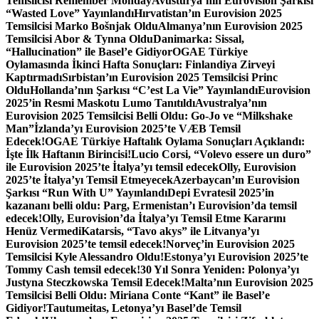
Temsilcisi Remember Monday
Avusturya’nın Eurovision Şarkısı
“Wasted Love” Yayınlandı
Hırvatistan’ın Eurovision 2025
Temsilcisi Marko Bošnjak Oldu
Almanya’nın Eurovision 2025
Temsilcisi Abor & Tynna Oldu
Danimarka: Sissal,
“Hallucination” ile Basel’e Gidiyor
OGAE Türkiye
Oylamasında İkinci Hafta Sonuçları: Finlandiya Zirveyi
Kaptırmadı
Sırbistan’ın Eurovision 2025 Temsilcisi Princ
Oldu
Hollanda’nın Şarkısı “C’est La Vie” Yayınlandı
Eurovision
2025’in Resmi Maskotu Lumo Tanıtıldı
Avustralya’nın
Eurovision 2025 Temsilcisi Belli Oldu: Go-Jo ve “Milkshake
Man”
İzlanda’yı Eurovision 2025’te VÆB Temsil
Edecek!
OGAE Türkiye Haftalık Oylama Sonuçları Açıklandı:
İşte İlk Haftanın Birincisi!
Lucio Corsi, “Volevo essere un duro”
ile Eurovision 2025’te İtalya’yı temsil edecek
Olly, Eurovision
2025’te İtalya’yı Temsil Etmeyecek
Azerbaycan’ın Eurovision
Şarkısı “Run With U” Yayınlandı
Depi Evratesil 2025’in
kazananı belli oldu: Parg, Ermenistan’ı Eurovision’da temsil
edecek!
Olly, Eurovision’da İtalya’yı Temsil Etme Kararını
Henüz Vermedi
Katarsis, “Tavo akys” ile Litvanya’yı
Eurovision 2025’te temsil edecek!
Norveç’in Eurovision 2025
Temsilcisi Kyle Alessandro Oldu!
Estonya’yı Eurovision 2025’te
Tommy Cash temsil edecek!
30 Yıl Sonra Yeniden: Polonya’yı
Justyna Steczkowska Temsil Edecek!
Malta’nın Eurovision 2025
Temsilcisi Belli Oldu: Miriana Conte “Kant” ile Basel’e
Gidiyor!
Tautumeitas, Letonya’yı Basel’de Temsil