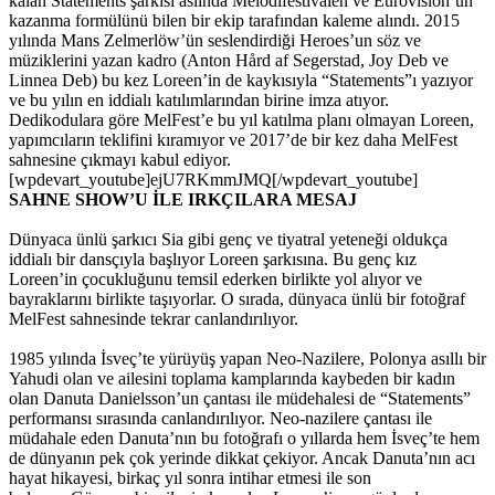
kalan Statements şarkısı aslında Melodifestivalen ve Eurovision’un
kazanma formülünü bilen bir ekip tarafından kaleme alındı. 2015
yılında Mans Zelmerlöw’ün seslendirdiği Heroes’un söz ve
müziklerini yazan kadro (
Anton Hård af Segerstad, Joy Deb ve
Linnea Deb) bu kez Loreen’in de kaykısıyla “Statements”ı yazıyor
ve bu yılın en iddialı katılımlarından birine imza atıyor.
Dedikodulara göre MelFest’e bu yıl katılma planı olmayan Loreen,
yapımcıların teklifini kıramıyor ve 2017’de bir kez daha MelFest
sahnesine çıkmayı kabul ediyor.
[wpdevart_youtube]ejU7RKmmJMQ[/wpdevart_youtube]
SAHNE SHOW’U İLE IRKÇILARA MESAJ
Dünyaca ünlü şarkıcı Sia gibi genç ve tiyatral yeteneği oldukça
iddialı bir dansçıyla başlıyor Loreen şarkısına. Bu genç kız
Loreen’in çocukluğunu temsil ederken birlikte yol alıyor ve
bayraklarını birlikte taşıyorlar. O sırada, dünyaca ünlü bir fotoğraf
MelFest sahnesinde tekrar canlandırılıyor.
1985 yılında İsveç’te yürüyüş yapan Neo-Nazilere, Polonya asıllı bir
Yahudi olan ve ailesini toplama kamplarında kaybeden bir kadın
olan Danuta Danielsson’un çantası ile müdehalesi de “Statements”
performansı sırasında canlandırılıyor.
Neo-nazilere çantası ile
müdahale eden Danuta’nın bu fotoğrafı o yıllarda hem İsveç’te hem
de dünyanın pek çok yerinde dikkat çekiyor. Ancak Danuta’nın acı
hayat hikayesi, birkaç yıl sonra intihar etmesi ile son