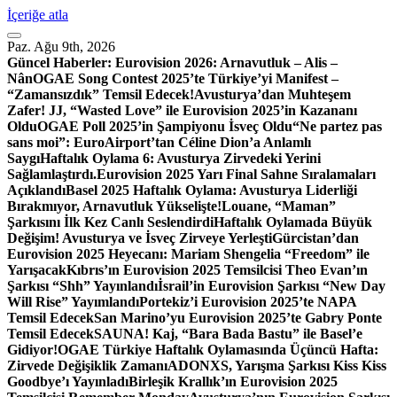
İçeriğe atla
Paz. Ağu 9th, 2026
Güncel Haberler:
Eurovision 2026: Arnavutluk – Alis –
Nân
OGAE Song Contest 2025’te Türkiye’yi Manifest –
“Zamansızdık” Temsil Edecek!
Avusturya’dan Muhteşem
Zafer! JJ, “Wasted Love” ile Eurovision 2025’in Kazananı
Oldu
OGAE Poll 2025’in Şampiyonu İsveç Oldu
“Ne partez pas
sans moi”: EuroAirport’tan Céline Dion’a Anlamlı
Saygı
Haftalık Oylama 6: Avusturya Zirvedeki Yerini
Sağlamlaştırdı.
Eurovision 2025 Yarı Final Sahne Sıralamaları
Açıklandı
Basel 2025 Haftalık Oylama: Avusturya Liderliği
Bırakmıyor, Arnavutluk Yükselişte!
Louane, “Maman”
Şarkısını İlk Kez Canlı Seslendirdi
Haftalık Oylamada Büyük
Değişim! Avusturya ve İsveç Zirveye Yerleşti
Gürcistan’dan
Eurovision 2025 Heyecanı: Mariam Shengelia “Freedom” ile
Yarışacak
Kıbrıs’ın Eurovision 2025 Temsilcisi Theo Evan’ın
Şarkısı “Shh” Yayınlandı
İsrail’in Eurovision Şarkısı “New Day
Will Rise” Yayımlandı
Portekiz’i Eurovision 2025’te NAPA
Temsil Edecek
San Marino’yu Eurovision 2025’te Gabry Ponte
Temsil Edecek
SAUNA! Kaj, “Bara Bada Bastu” ile Basel’e
Gidiyor!
OGAE Türkiye Haftalık Oylamasında Üçüncü Hafta:
Zirvede Değişiklik Zamanı
ADONXS, Yarışma Şarkısı Kiss Kiss
Goodbye’ı Yayınladı
Birleşik Krallık’ın Eurovision 2025