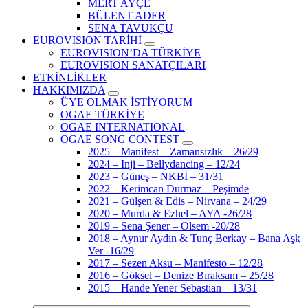
MERT AYÇE
BÜLENT ADER
SENA TAVUKÇU
EUROVISION TARİHİ
EUROVISION’DA TÜRKİYE
EUROVISION SANATÇILARI
ETKİNLİKLER
HAKKIMIZDA
ÜYE OLMAK İSTİYORUM
OGAE TÜRKİYE
OGAE INTERNATIONAL
OGAE SONG CONTEST
2025 – Manifest – Zamansızlık – 26/29
2024 – Inji – Bellydancing – 12/24
2023 – Güneş – NKBİ – 31/31
2022 – Kerimcan Durmaz – Peşimde
2021 – Gülşen & Edis – Nirvana – 24/29
2020 – Murda & Ezhel – AYA -26/28
2019 – Sena Şener – Ölsem -20/28
2018 – Aynur Aydın & Tunç Berkay – Bana Aşk
Ver -16/29
2017 – Sezen Aksu – Manifesto – 12/28
2016 – Göksel – Denize Bıraksam – 25/28
2015 – Hande Yener Sebastian – 13/31