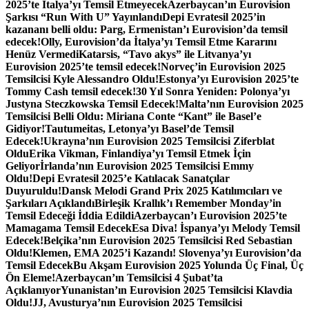
2025’te İtalya’yı Temsil Etmeyecek
Azerbaycan’ın Eurovision
Şarkısı “Run With U” Yayınlandı
Depi Evratesil 2025’in
kazananı belli oldu: Parg, Ermenistan’ı Eurovision’da temsil
edecek!
Olly, Eurovision’da İtalya’yı Temsil Etme Kararını
Henüz Vermedi
Katarsis, “Tavo akys” ile Litvanya’yı
Eurovision 2025’te temsil edecek!
Norveç’in Eurovision 2025
Temsilcisi Kyle Alessandro Oldu!
Estonya’yı Eurovision 2025’te
Tommy Cash temsil edecek!
30 Yıl Sonra Yeniden: Polonya’yı
Justyna Steczkowska Temsil Edecek!
Malta’nın Eurovision 2025
Temsilcisi Belli Oldu: Miriana Conte “Kant” ile Basel’e
Gidiyor!
Tautumeitas, Letonya’yı Basel’de Temsil
Edecek!
Ukrayna’nın Eurovision 2025 Temsilcisi Ziferblat
Oldu
Erika Vikman, Finlandiya’yı Temsil Etmek İçin
Geliyor
İrlanda’nın Eurovision 2025 Temsilcisi Emmy
Oldu!
Depi Evratesil 2025’e Katılacak Sanatçılar
Duyuruldu!
Dansk Melodi Grand Prix 2025 Katılımcıları ve
Şarkıları Açıklandı
Birleşik Krallık’ı Remember Monday’in
Temsil Edeceği İddia Edildi
Azerbaycan’ı Eurovision 2025’te
Mamagama Temsil Edecek
Esa Diva! İspanya’yı Melody Temsil
Edecek!
Belçika’nın Eurovision 2025 Temsilcisi Red Sebastian
Oldu!
Klemen, EMA 2025’i Kazandı! Slovenya’yı Eurovision’da
Temsil Edecek
Bu Akşam Eurovision 2025 Yolunda Üç Final, Üç
Ön Eleme!
Azerbaycan’ın Temsilcisi 4 Şubat’ta
Açıklanıyor
Yunanistan’ın Eurovision 2025 Temsilcisi Klavdia
Oldu!
JJ, Avusturya’nın Eurovision 2025 Temsilcisi