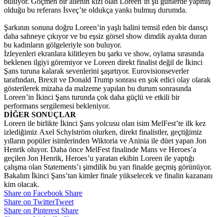
buluyor.
Göçmen bir ailenin kızı olan Loreen’in şu günlerde yapmış
olduğu bu referans İsveç’te oldukça yankı bulmuş durumda.
Şarkının sonuna doğru Loreen’in yaşlı halini temsil eden bir dansçı
daha sahneye çıkıyor ve bu eşsiz görsel show dimdik ayakta duran
bu kadınların gölgeleriyle son buluyor.
İzleyenleri ekranlara kilitleyen bu şarkı ve show, oylama sırasında
beklenen ilgiyi göremiyor ve Loreen direkt finalist değil de İkinci
Şans turuna kalarak sevenlerini şaşırtıyor. Eurovisionseverler
tarafından, Brexit ve Donald Trump sonrası en şok edici olay olarak
gösterilerek mizaha da malzeme yapılan bu durum sonrasında
Loreen’in İkinci Şans turunda çok daha güçlü ve etkili bir
performans sergilemesi bekleniyor.
DİĞER SONUÇLAR
Loreen ile birlikte İkinci Şans yolcusu olan isim MelFest’te ilk kez
izlediğimiz
Axel Schylström olurken, direkt finalistler, geçtiğimiz
yılların popüler isimlerinden Wiktoria ve Aninia ile düet yapan Jon
Henrik oluyor. Daha önce MelFest finalinde Mans ve Heroes’a
geçilen Jon Henrik, Heroes’u yaratan ekibin Loreen ile yaptığı
çalışma olan Statements’ı şimdilik bu yarı finalde geçmiş görünüyor.
Bakalım İkinci Şans’tan kimler finale yükselecek ve finalin kazananı
kim olacak.
Share on Facebook
Share
Share on Twitter
Tweet
Share on Pinterest
Share