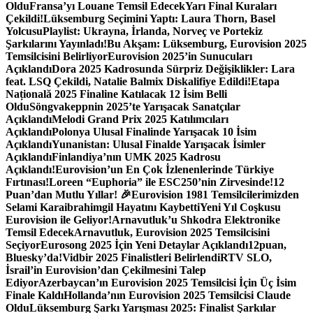
Oldu
Fransa’yı Louane Temsil Edecek
Yarı Final Kuraları
Çekildi!
Lüksemburg Seçimini Yaptı: Laura Thorn, Basel
Yolcusu
Playlist: Ukrayna, İrlanda, Norveç ve Portekiz
Şarkılarını Yayınladı!
Bu Akşam: Lüksemburg, Eurovision 2025
Temsilcisini Belirliyor
Eurovision 2025’in Sunucuları
Açıklandı
Dora 2025 Kadrosunda Sürpriz Değişiklikler: Lara
feat. LSQ Çekildi, Natalie Balmix Diskalifiye Edildi!
Etapa
Națională 2025 Finaline Katılacak 12 İsim Belli
Oldu
Söngvakeppnin 2025’te Yarışacak Sanatçılar
Açıklandı
Melodi Grand Prix 2025 Katılımcıları
Açıklandı
Polonya Ulusal Finalinde Yarışacak 10 İsim
Açıklandı
Yunanistan: Ulusal Finalde Yarışacak İsimler
Açıklandı
Finlandiya’nın UMK 2025 Kadrosu
Açıklandı!
Eurovision’un En Çok İzlenenlerinde Türkiye
Fırtınası!
Loreen “Euphoria” ile ESC250’nin Zirvesinde!
12
Puan’dan Mutlu Yıllar! 🎉
Eurovision 1981 Temsilcilerimizden
Selami Karaibrahimgil Hayatını Kaybetti
Yeni Yıl Coşkusu
Eurovision ile Geliyor!
Arnavutluk’u Shkodra Elektronike
Temsil Edecek
Arnavutluk, Eurovision 2025 Temsilcisini
Seçiyor
Eurosong 2025 İçin Yeni Detaylar Açıklandı
12puan,
Bluesky’da!
Vidbir 2025 Finalistleri Belirlendi
RTV SLO,
İsrail’in Eurovision’dan Çekilmesini Talep
Ediyor
Azerbaycan’ın Eurovision 2025 Temsilcisi İçin Üç İsim
Finale Kaldı
Hollanda’nın Eurovision 2025 Temsilcisi Claude
Oldu
Lüksemburg Şarkı Yarışması 2025: Finalist Şarkılar