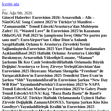
İçeriğe atla
Paz. Ağu 9th, 2026
Güncel Haberler:
Eurovision 2026: Arnavutluk – Alis –
Nân
OGAE Song Contest 2025’te Türkiye’yi Manifest –
“Zamansızdık” Temsil Edecek!
Avusturya’dan Muhteşem
Zafer! JJ, “Wasted Love” ile Eurovision 2025’in Kazananı
Oldu
OGAE Poll 2025’in Şampiyonu İsveç Oldu
“Ne partez pas
sans moi”: EuroAirport’tan Céline Dion’a Anlamlı
Saygı
Haftalık Oylama 6: Avusturya Zirvedeki Yerini
Sağlamlaştırdı.
Eurovision 2025 Yarı Final Sahne Sıralamaları
Açıklandı
Basel 2025 Haftalık Oylama: Avusturya Liderliği
Bırakmıyor, Arnavutluk Yükselişte!
Louane, “Maman”
Şarkısını İlk Kez Canlı Seslendirdi
Haftalık Oylamada Büyük
Değişim! Avusturya ve İsveç Zirveye Yerleşti
Gürcistan’dan
Eurovision 2025 Heyecanı: Mariam Shengelia “Freedom” ile
Yarışacak
Kıbrıs’ın Eurovision 2025 Temsilcisi Theo Evan’ın
Şarkısı “Shh” Yayınlandı
İsrail’in Eurovision Şarkısı “New Day
Will Rise” Yayımlandı
Portekiz’i Eurovision 2025’te NAPA
Temsil Edecek
San Marino’yu Eurovision 2025’te Gabry Ponte
Temsil Edecek
SAUNA! Kaj, “Bara Bada Bastu” ile Basel’e
Gidiyor!
OGAE Türkiye Haftalık Oylamasında Üçüncü Hafta:
Zirvede Değişiklik Zamanı
ADONXS, Yarışma Şarkısı Kiss Kiss
Goodbye’ı Yayınladı
Birleşik Krallık’ın Eurovision 2025