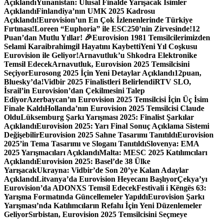
Açıklandı
Yunanistan: Ulusal Finalde Yarışacak İsimler
Açıklandı
Finlandiya’nın UMK 2025 Kadrosu
Açıklandı!
Eurovision’un En Çok İzlenenlerinde Türkiye
Fırtınası!
Loreen “Euphoria” ile ESC250’nin Zirvesinde!
12
Puan’dan Mutlu Yıllar! 🎉
Eurovision 1981 Temsilcilerimizden
Selami Karaibrahimgil Hayatını Kaybetti
Yeni Yıl Coşkusu
Eurovision ile Geliyor!
Arnavutluk’u Shkodra Elektronike
Temsil Edecek
Arnavutluk, Eurovision 2025 Temsilcisini
Seçiyor
Eurosong 2025 İçin Yeni Detaylar Açıklandı
12puan,
Bluesky’da!
Vidbir 2025 Finalistleri Belirlendi
RTV SLO,
İsrail’in Eurovision’dan Çekilmesini Talep
Ediyor
Azerbaycan’ın Eurovision 2025 Temsilcisi İçin Üç İsim
Finale Kaldı
Hollanda’nın Eurovision 2025 Temsilcisi Claude
Oldu
Lüksemburg Şarkı Yarışması 2025: Finalist Şarkılar
Açıklandı
Eurovision 2025: Yarı Final Sonuç Açıklama Sistemi
Değişebilir
Eurovision 2025 Sahne Tasarımı Tanıtıldı
Eurovision
2025’in Tema Tasarımı ve Sloganı Tanıtıldı
Slovenya: EMA
2025 Yarışmacıları Açıklandı
Malta: MESC 2025 Katılımcıları
Açıklandı
Eurovision 2025: Basel’de 38 Ülke
Yarışacak
Ukrayna: Vidbir’de Son 20’ye Kalan Adaylar
Açıklandı
Litvanya’da Eurovision Heyecanı Başlıyor
Çekya’yı
Eurovision’da ADONXS Temsil Edecek
Festivali i Këngës 63:
Yarışma Formatında Güncellemeler Yapıldı
Eurovision Şarkı
Yarışması’nda Katılımcıların Refahı İçin Yeni Düzenlemeler
Geliyor
Sırbistan, Eurovision 2025 Temsilcisini Seçmeye