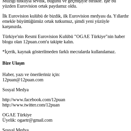
Müziği tutkuyla sevdik, bugünü ve geçmişiyle birlikte. İşte bu
yüzden Eurovision ortak paydamız oldu.
İlk Eurovision kulübü de bizdik, ilk Eurovision medyası da. Yıllardır
emekle büyüttüğümüz ortak tutkumuz, şimdi yeni yüzüyle
karşınızda.
Türkiye'nin Resmi Eurovision Kulübü "OGAE Türkiye"nin haber
blogu olan 12puan.com'u takipte kalın.
*İçerik, kaynak gösterilmeden farklı mecralarda kullanılamaz.
Bize Ulaşın
Haber, yazı ve önerileriniz için:
12puan@12puan.com
Sosyal Medya
http://www.facebook.com/12puan
http://www.twitter.com/12puan
OGAE Türkiye
Üyelik: ogaetr@gmail.com
Sosyal Medya