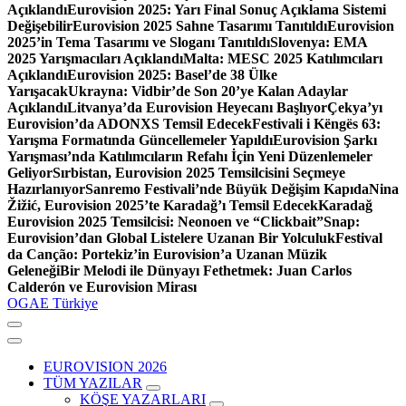
Açıklandı
Eurovision 2025: Yarı Final Sonuç Açıklama Sistemi
Değişebilir
Eurovision 2025 Sahne Tasarımı Tanıtıldı
Eurovision
2025’in Tema Tasarımı ve Sloganı Tanıtıldı
Slovenya: EMA
2025 Yarışmacıları Açıklandı
Malta: MESC 2025 Katılımcıları
Açıklandı
Eurovision 2025: Basel’de 38 Ülke
Yarışacak
Ukrayna: Vidbir’de Son 20’ye Kalan Adaylar
Açıklandı
Litvanya’da Eurovision Heyecanı Başlıyor
Çekya’yı
Eurovision’da ADONXS Temsil Edecek
Festivali i Këngës 63:
Yarışma Formatında Güncellemeler Yapıldı
Eurovision Şarkı
Yarışması’nda Katılımcıların Refahı İçin Yeni Düzenlemeler
Geliyor
Sırbistan, Eurovision 2025 Temsilcisini Seçmeye
Hazırlanıyor
Sanremo Festivali’nde Büyük Değişim Kapıda
Nina
Žižić, Eurovision 2025’te Karadağ’ı Temsil Edecek
Karadağ
Eurovision 2025 Temsilcisi: Neonoen ve “Clickbait”
Snap:
Eurovision’dan Global Listelere Uzanan Bir Yolculuk
Festival
da Canção: Portekiz’in Eurovision’a Uzanan Müzik
Geleneği
Bir Melodi ile Dünyayı Fethetmek: Juan Carlos
Calderón ve Eurovision Mirası
OGAE Türkiye
EUROVISION 2026
TÜM YAZILAR
KÖŞE YAZARLARI