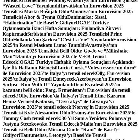
Temsilcisi Remember Monday
Avusturya’nın Eurovision Şarkısı
“Wasted Love” Yayınlandı
Hırvatistan’ın Eurovision 2025
Temsilcisi Marko Bošnjak Oldu
Almanya’nın Eurovision 2025
Temsilcisi Abor & Tynna Oldu
Danimarka: Sissal,
“Hallucination” ile Basel’e Gidiyor
OGAE Türkiye
Oylamasında İkinci Hafta Sonuçları: Finlandiya Zirveyi
Kaptırmadı
Sırbistan’ın Eurovision 2025 Temsilcisi Princ
Oldu
Hollanda’nın Şarkısı “C’est La Vie” Yayınlandı
Eurovision
2025’in Resmi Maskotu Lumo Tanıtıldı
Avustralya’nın
Eurovision 2025 Temsilcisi Belli Oldu: Go-Jo ve “Milkshake
Man”
İzlanda’yı Eurovision 2025’te VÆB Temsil
Edecek!
OGAE Türkiye Haftalık Oylama Sonuçları Açıklandı:
İşte İlk Haftanın Birincisi!
Lucio Corsi, “Volevo essere un duro”
ile Eurovision 2025’te İtalya’yı temsil edecek
Olly, Eurovision
2025’te İtalya’yı Temsil Etmeyecek
Azerbaycan’ın Eurovision
Şarkısı “Run With U” Yayınlandı
Depi Evratesil 2025’in
kazananı belli oldu: Parg, Ermenistan’ı Eurovision’da temsil
edecek!
Olly, Eurovision’da İtalya’yı Temsil Etme Kararını
Henüz Vermedi
Katarsis, “Tavo akys” ile Litvanya’yı
Eurovision 2025’te temsil edecek!
Norveç’in Eurovision 2025
Temsilcisi Kyle Alessandro Oldu!
Estonya’yı Eurovision 2025’te
Tommy Cash temsil edecek!
30 Yıl Sonra Yeniden: Polonya’yı
Justyna Steczkowska Temsil Edecek!
Malta’nın Eurovision 2025
Temsilcisi Belli Oldu: Miriana Conte “Kant” ile Basel’e
Gidiyor!
Tautumeitas, Letonya’yı Basel’de Temsil