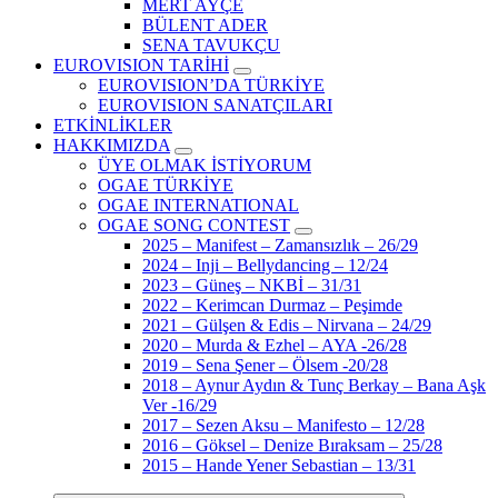
MERT AYÇE
BÜLENT ADER
SENA TAVUKÇU
EUROVISION TARİHİ
EUROVISION’DA TÜRKİYE
EUROVISION SANATÇILARI
ETKİNLİKLER
HAKKIMIZDA
ÜYE OLMAK İSTİYORUM
OGAE TÜRKİYE
OGAE INTERNATIONAL
OGAE SONG CONTEST
2025 – Manifest – Zamansızlık – 26/29
2024 – Inji – Bellydancing – 12/24
2023 – Güneş – NKBİ – 31/31
2022 – Kerimcan Durmaz – Peşimde
2021 – Gülşen & Edis – Nirvana – 24/29
2020 – Murda & Ezhel – AYA -26/28
2019 – Sena Şener – Ölsem -20/28
2018 – Aynur Aydın & Tunç Berkay – Bana Aşk
Ver -16/29
2017 – Sezen Aksu – Manifesto – 12/28
2016 – Göksel – Denize Bıraksam – 25/28
2015 – Hande Yener Sebastian – 13/31