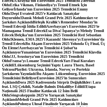
Edecek!
Ukrayna’nın Eurovision 2025 Temsilcisi Ziferblat
Oldu
Erika Vikman, Finlandiya’yı Temsil Etmek İçin
Geliyor
İrlanda’nın Eurovision 2025 Temsilcisi Emmy
Oldu!
Depi Evratesil 2025’e Katılacak Sanatçılar
Duyuruldu!
Dansk Melodi Grand Prix 2025 Katılımcıları ve
Şarkıları Açıklandı
Birleşik Krallık’ı Remember Monday’in
Temsil Edeceği İddia Edildi
Azerbaycan’ı Eurovision 2025’te
Mamagama Temsil Edecek
Esa Diva! İspanya’yı Melody Temsil
Edecek!
Belçika’nın Eurovision 2025 Temsilcisi Red Sebastian
Oldu!
Klemen, EMA 2025’i Kazandı! Slovenya’yı Eurovision’da
Temsil Edecek
Bu Akşam Eurovision 2025 Yolunda Üç Final, Üç
Ön Eleme!
Azerbaycan’ın Temsilcisi 4 Şubat’ta
Açıklanıyor
Yunanistan’ın Eurovision 2025 Temsilcisi Klavdia
Oldu!
JJ, Avusturya’nın Eurovision 2025 Temsilcisi
Oldu
Fransa’yı Louane Temsil Edecek
Yarı Final Kuraları
Çekildi!
Lüksemburg Seçimini Yaptı: Laura Thorn, Basel
Yolcusu
Playlist: Ukrayna, İrlanda, Norveç ve Portekiz
Şarkılarını Yayınladı!
Bu Akşam: Lüksemburg, Eurovision 2025
Temsilcisini Belirliyor
Eurovision 2025’in Sunucuları
Açıklandı
Dora 2025 Kadrosunda Sürpriz Değişiklikler: Lara
feat. LSQ Çekildi, Natalie Balmix Diskalifiye Edildi!
Etapa
Națională 2025 Finaline Katılacak 12 İsim Belli
Oldu
Söngvakeppnin 2025’te Yarışacak Sanatçılar
Açıklandı
Melodi Grand Prix 2025 Katılımcıları
Açıklandı
Polonya Ulusal Finalinde Yarışacak 10 İsim