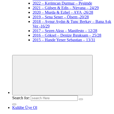
2022 – Kerimcan Durmaz – Peşimde
2021 – Gülşen & Edis – Nirvana – 24/29
2020 – Murda & Ezhel – AYA -26/28
2019 – Sena Şener – Ölsem -20/28
2018 – Aynur Aydın & Tunç Berkay – Bana Aşk
Ver -16/29
2017 – Sezen Aksu – Manifesto – 12/28
2016 – Göksel – Denize Bıraksam – 25/28
2015 – Hande Yener Sebastian – 13/31
Search for:
Kulübe Üye Ol