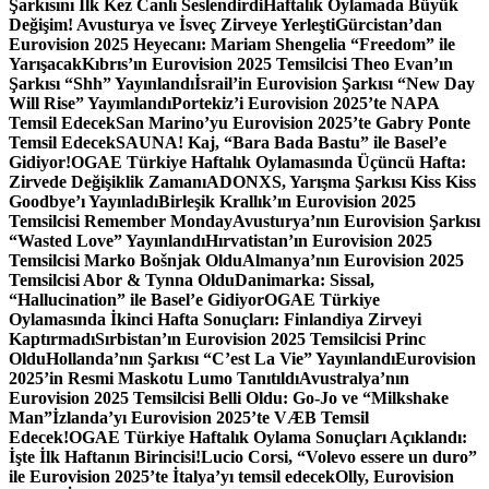
Şarkısını İlk Kez Canlı Seslendirdi
Haftalık Oylamada Büyük
Değişim! Avusturya ve İsveç Zirveye Yerleşti
Gürcistan’dan
Eurovision 2025 Heyecanı: Mariam Shengelia “Freedom” ile
Yarışacak
Kıbrıs’ın Eurovision 2025 Temsilcisi Theo Evan’ın
Şarkısı “Shh” Yayınlandı
İsrail’in Eurovision Şarkısı “New Day
Will Rise” Yayımlandı
Portekiz’i Eurovision 2025’te NAPA
Temsil Edecek
San Marino’yu Eurovision 2025’te Gabry Ponte
Temsil Edecek
SAUNA! Kaj, “Bara Bada Bastu” ile Basel’e
Gidiyor!
OGAE Türkiye Haftalık Oylamasında Üçüncü Hafta:
Zirvede Değişiklik Zamanı
ADONXS, Yarışma Şarkısı Kiss Kiss
Goodbye’ı Yayınladı
Birleşik Krallık’ın Eurovision 2025
Temsilcisi Remember Monday
Avusturya’nın Eurovision Şarkısı
“Wasted Love” Yayınlandı
Hırvatistan’ın Eurovision 2025
Temsilcisi Marko Bošnjak Oldu
Almanya’nın Eurovision 2025
Temsilcisi Abor & Tynna Oldu
Danimarka: Sissal,
“Hallucination” ile Basel’e Gidiyor
OGAE Türkiye
Oylamasında İkinci Hafta Sonuçları: Finlandiya Zirveyi
Kaptırmadı
Sırbistan’ın Eurovision 2025 Temsilcisi Princ
Oldu
Hollanda’nın Şarkısı “C’est La Vie” Yayınlandı
Eurovision
2025’in Resmi Maskotu Lumo Tanıtıldı
Avustralya’nın
Eurovision 2025 Temsilcisi Belli Oldu: Go-Jo ve “Milkshake
Man”
İzlanda’yı Eurovision 2025’te VÆB Temsil
Edecek!
OGAE Türkiye Haftalık Oylama Sonuçları Açıklandı:
İşte İlk Haftanın Birincisi!
Lucio Corsi, “Volevo essere un duro”
ile Eurovision 2025’te İtalya’yı temsil edecek
Olly, Eurovision