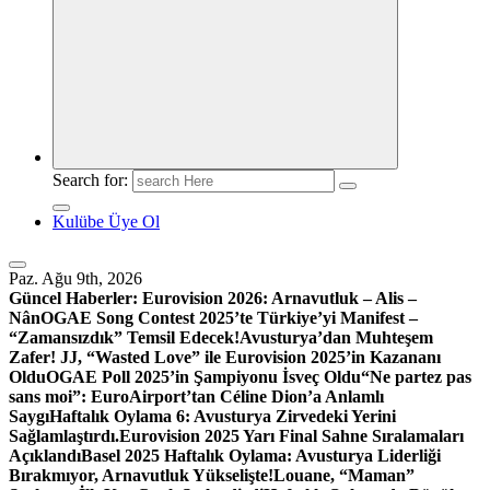
Search for:
Kulübe Üye Ol
Paz. Ağu 9th, 2026
Güncel Haberler:
Eurovision 2026: Arnavutluk – Alis –
Nân
OGAE Song Contest 2025’te Türkiye’yi Manifest –
“Zamansızdık” Temsil Edecek!
Avusturya’dan Muhteşem
Zafer! JJ, “Wasted Love” ile Eurovision 2025’in Kazananı
Oldu
OGAE Poll 2025’in Şampiyonu İsveç Oldu
“Ne partez pas
sans moi”: EuroAirport’tan Céline Dion’a Anlamlı
Saygı
Haftalık Oylama 6: Avusturya Zirvedeki Yerini
Sağlamlaştırdı.
Eurovision 2025 Yarı Final Sahne Sıralamaları
Açıklandı
Basel 2025 Haftalık Oylama: Avusturya Liderliği
Bırakmıyor, Arnavutluk Yükselişte!
Louane, “Maman”