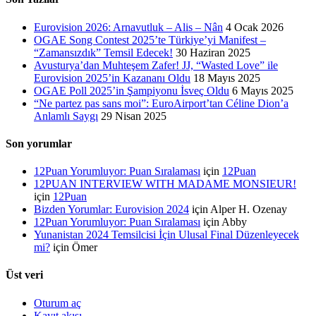
Eurovision 2026: Arnavutluk – Alis – Nân
4 Ocak 2026
OGAE Song Contest 2025’te Türkiye’yi Manifest –
“Zamansızdık” Temsil Edecek!
30 Haziran 2025
Avusturya’dan Muhteşem Zafer! JJ, “Wasted Love” ile
Eurovision 2025’in Kazananı Oldu
18 Mayıs 2025
OGAE Poll 2025’in Şampiyonu İsveç Oldu
6 Mayıs 2025
“Ne partez pas sans moi”: EuroAirport’tan Céline Dion’a
Anlamlı Saygı
29 Nisan 2025
Son yorumlar
12Puan Yorumluyor: Puan Sıralaması
için
12Puan
12PUAN INTERVIEW WITH MADAME MONSIEUR!
için
12Puan
Bizden Yorumlar: Eurovision 2024
için
Alper H. Ozenay
12Puan Yorumluyor: Puan Sıralaması
için
Abby
Yunanistan 2024 Temsilcisi İçin Ulusal Final Düzenleyecek
mi?
için
Ömer
Üst veri
Oturum aç
Kayıt akışı