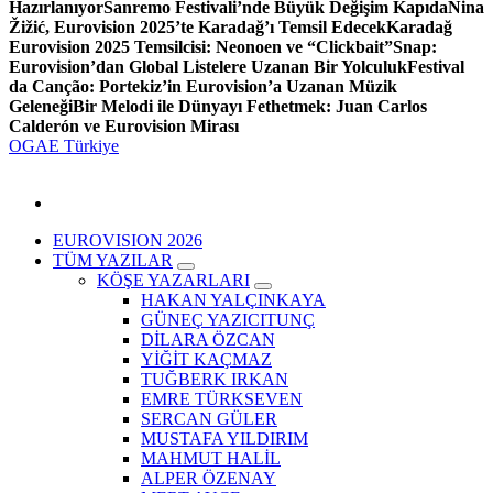
Hazırlanıyor
Sanremo Festivali’nde Büyük Değişim Kapıda
Nina
Žižić, Eurovision 2025’te Karadağ’ı Temsil Edecek
Karadağ
Eurovision 2025 Temsilcisi: Neonoen ve “Clickbait”
Snap:
Eurovision’dan Global Listelere Uzanan Bir Yolculuk
Festival
da Canção: Portekiz’in Eurovision’a Uzanan Müzik
Geleneği
Bir Melodi ile Dünyayı Fethetmek: Juan Carlos
Calderón ve Eurovision Mirası
OGAE Türkiye
EUROVISION 2026
TÜM YAZILAR
KÖŞE YAZARLARI
HAKAN YALÇINKAYA
GÜNEÇ YAZICITUNÇ
DİLARA ÖZCAN
YİĞİT KAÇMAZ
TUĞBERK IRKAN
EMRE TÜRKSEVEN
SERCAN GÜLER
MUSTAFA YILDIRIM
MAHMUT HALİL
ALPER ÖZENAY