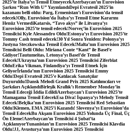
2025’te İtalya’yı Temsil Etmeyecek
Azerbaycan’ın Eurovision
Şarkısı “Run With U” Yayınlandı
Depi Evratesil 2025’in
kazananı belli oldu: Parg, Ermenistan’ı Eurovision’da temsil
edecek!
Olly, Eurovision’da İtalya’yı Temsil Etme Kararını
Henüz Vermedi
Katarsis, “Tavo akys” ile Litvanya’yı
Eurovision 2025’te temsil edecek!
Norveç’in Eurovision 2025
Temsilcisi Kyle Alessandro Oldu!
Estonya’yı Eurovision 2025’te
Tommy Cash temsil edecek!
30 Yıl Sonra Yeniden: Polonya’yı
Justyna Steczkowska Temsil Edecek!
Malta’nın Eurovision 2025
Temsilcisi Belli Oldu: Miriana Conte “Kant” ile Basel’e
Gidiyor!
Tautumeitas, Letonya’yı Basel’de Temsil
Edecek!
Ukrayna’nın Eurovision 2025 Temsilcisi Ziferblat
Oldu
Erika Vikman, Finlandiya’yı Temsil Etmek İçin
Geliyor
İrlanda’nın Eurovision 2025 Temsilcisi Emmy
Oldu!
Depi Evratesil 2025’e Katılacak Sanatçılar
Duyuruldu!
Dansk Melodi Grand Prix 2025 Katılımcıları ve
Şarkıları Açıklandı
Birleşik Krallık’ı Remember Monday’in
Temsil Edeceği İddia Edildi
Azerbaycan’ı Eurovision 2025’te
Mamagama Temsil Edecek
Esa Diva! İspanya’yı Melody Temsil
Edecek!
Belçika’nın Eurovision 2025 Temsilcisi Red Sebastian
Oldu!
Klemen, EMA 2025’i Kazandı! Slovenya’yı Eurovision’da
Temsil Edecek
Bu Akşam Eurovision 2025 Yolunda Üç Final, Üç
Ön Eleme!
Azerbaycan’ın Temsilcisi 4 Şubat’ta
Açıklanıyor
Yunanistan’ın Eurovision 2025 Temsilcisi Klavdia
Oldu!
JJ, Avusturya’nın Eurovision 2025 Temsilcisi