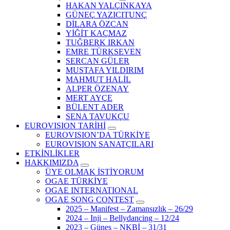
HAKAN YALÇINKAYA
GÜNEÇ YAZICITUNÇ
DİLARA ÖZCAN
YİĞİT KAÇMAZ
TUĞBERK IRKAN
EMRE TÜRKSEVEN
SERCAN GÜLER
MUSTAFA YILDIRIM
MAHMUT HALİL
ALPER ÖZENAY
MERT AYÇE
BÜLENT ADER
SENA TAVUKÇU
EUROVISION TARİHİ
EUROVISION’DA TÜRKİYE
EUROVISION SANATÇILARI
ETKİNLİKLER
HAKKIMIZDA
ÜYE OLMAK İSTİYORUM
OGAE TÜRKİYE
OGAE INTERNATIONAL
OGAE SONG CONTEST
2025 – Manifest – Zamansızlık – 26/29
2024 – Inji – Bellydancing – 12/24
2023 – Güneş – NKBİ – 31/31