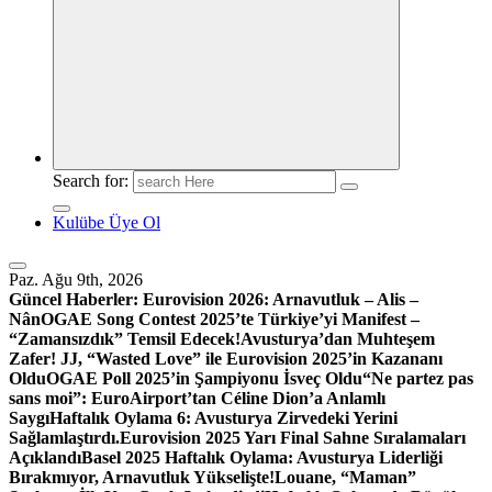
Search for:
Kulübe Üye Ol
Paz. Ağu 9th, 2026
Güncel Haberler:
Eurovision 2026: Arnavutluk – Alis –
Nân
OGAE Song Contest 2025’te Türkiye’yi Manifest –
“Zamansızdık” Temsil Edecek!
Avusturya’dan Muhteşem
Zafer! JJ, “Wasted Love” ile Eurovision 2025’in Kazananı
Oldu
OGAE Poll 2025’in Şampiyonu İsveç Oldu
“Ne partez pas
sans moi”: EuroAirport’tan Céline Dion’a Anlamlı
Saygı
Haftalık Oylama 6: Avusturya Zirvedeki Yerini
Sağlamlaştırdı.
Eurovision 2025 Yarı Final Sahne Sıralamaları
Açıklandı
Basel 2025 Haftalık Oylama: Avusturya Liderliği
Bırakmıyor, Arnavutluk Yükselişte!
Louane, “Maman”