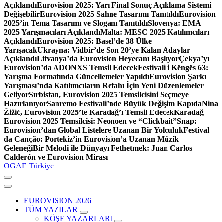
Açıklandı
Eurovision 2025: Yarı Final Sonuç Açıklama Sistemi
Değişebilir
Eurovision 2025 Sahne Tasarımı Tanıtıldı
Eurovision
2025’in Tema Tasarımı ve Sloganı Tanıtıldı
Slovenya: EMA
2025 Yarışmacıları Açıklandı
Malta: MESC 2025 Katılımcıları
Açıklandı
Eurovision 2025: Basel’de 38 Ülke
Yarışacak
Ukrayna: Vidbir’de Son 20’ye Kalan Adaylar
Açıklandı
Litvanya’da Eurovision Heyecanı Başlıyor
Çekya’yı
Eurovision’da ADONXS Temsil Edecek
Festivali i Këngës 63:
Yarışma Formatında Güncellemeler Yapıldı
Eurovision Şarkı
Yarışması’nda Katılımcıların Refahı İçin Yeni Düzenlemeler
Geliyor
Sırbistan, Eurovision 2025 Temsilcisini Seçmeye
Hazırlanıyor
Sanremo Festivali’nde Büyük Değişim Kapıda
Nina
Žižić, Eurovision 2025’te Karadağ’ı Temsil Edecek
Karadağ
Eurovision 2025 Temsilcisi: Neonoen ve “Clickbait”
Snap:
Eurovision’dan Global Listelere Uzanan Bir Yolculuk
Festival
da Canção: Portekiz’in Eurovision’a Uzanan Müzik
Geleneği
Bir Melodi ile Dünyayı Fethetmek: Juan Carlos
Calderón ve Eurovision Mirası
OGAE Türkiye
EUROVISION 2026
TÜM YAZILAR
KÖŞE YAZARLARI