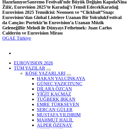
Hazırlanıyor
Sanremo Festivali’nde Büyük Değişim Kapıda
Nina
Žižić, Eurovision 2025’te Karadağ’ı Temsil Edecek
Karadağ
Eurovision 2025 Temsilcisi: Neonoen ve “Clickbait”
Snap:
Eurovision’dan Global Listelere Uzanan Bir Yolculuk
Festival
da Canção: Portekiz’in Eurovision’a Uzanan Müzik
Geleneği
Bir Melodi ile Dünyayı Fethetmek: Juan Carlos
Calderón ve Eurovision Mirası
OGAE Türkiye
EUROVISION 2026
TÜM YAZILAR
KÖŞE YAZARLARI
HAKAN YALÇINKAYA
GÜNEÇ YAZICITUNÇ
DİLARA ÖZCAN
YİĞİT KAÇMAZ
TUĞBERK IRKAN
EMRE TÜRKSEVEN
SERCAN GÜLER
MUSTAFA YILDIRIM
MAHMUT HALİL
ALPER ÖZENAY