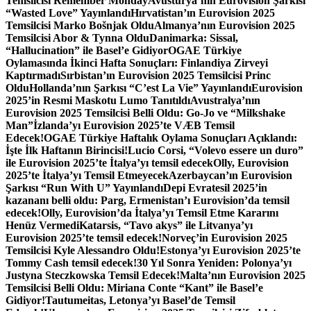
Temsilcisi Remember Monday
Avusturya’nın Eurovision Şarkısı
“Wasted Love” Yayınlandı
Hırvatistan’ın Eurovision 2025
Temsilcisi Marko Bošnjak Oldu
Almanya’nın Eurovision 2025
Temsilcisi Abor & Tynna Oldu
Danimarka: Sissal,
“Hallucination” ile Basel’e Gidiyor
OGAE Türkiye
Oylamasında İkinci Hafta Sonuçları: Finlandiya Zirveyi
Kaptırmadı
Sırbistan’ın Eurovision 2025 Temsilcisi Princ
Oldu
Hollanda’nın Şarkısı “C’est La Vie” Yayınlandı
Eurovision
2025’in Resmi Maskotu Lumo Tanıtıldı
Avustralya’nın
Eurovision 2025 Temsilcisi Belli Oldu: Go-Jo ve “Milkshake
Man”
İzlanda’yı Eurovision 2025’te VÆB Temsil
Edecek!
OGAE Türkiye Haftalık Oylama Sonuçları Açıklandı:
İşte İlk Haftanın Birincisi!
Lucio Corsi, “Volevo essere un duro”
ile Eurovision 2025’te İtalya’yı temsil edecek
Olly, Eurovision
2025’te İtalya’yı Temsil Etmeyecek
Azerbaycan’ın Eurovision
Şarkısı “Run With U” Yayınlandı
Depi Evratesil 2025’in
kazananı belli oldu: Parg, Ermenistan’ı Eurovision’da temsil
edecek!
Olly, Eurovision’da İtalya’yı Temsil Etme Kararını
Henüz Vermedi
Katarsis, “Tavo akys” ile Litvanya’yı
Eurovision 2025’te temsil edecek!
Norveç’in Eurovision 2025
Temsilcisi Kyle Alessandro Oldu!
Estonya’yı Eurovision 2025’te
Tommy Cash temsil edecek!
30 Yıl Sonra Yeniden: Polonya’yı
Justyna Steczkowska Temsil Edecek!
Malta’nın Eurovision 2025
Temsilcisi Belli Oldu: Miriana Conte “Kant” ile Basel’e
Gidiyor!
Tautumeitas, Letonya’yı Basel’de Temsil