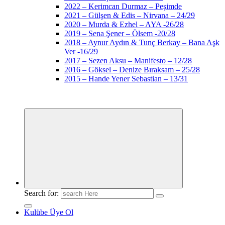
2022 – Kerimcan Durmaz – Peşimde
2021 – Gülşen & Edis – Nirvana – 24/29
2020 – Murda & Ezhel – AYA -26/28
2019 – Sena Şener – Ölsem -20/28
2018 – Aynur Aydın & Tunç Berkay – Bana Aşk
Ver -16/29
2017 – Sezen Aksu – Manifesto – 12/28
2016 – Göksel – Denize Bıraksam – 25/28
2015 – Hande Yener Sebastian – 13/31
Search for:
Kulübe Üye Ol