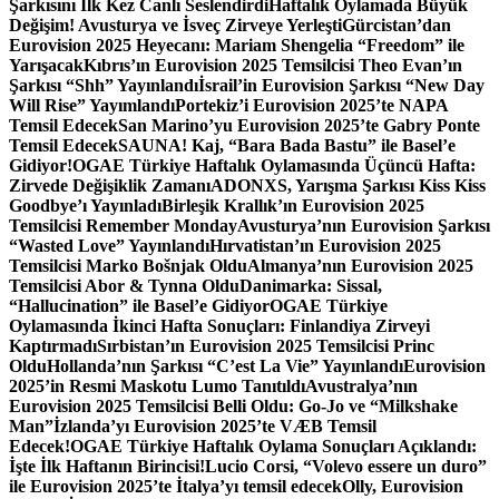
Şarkısını İlk Kez Canlı Seslendirdi
Haftalık Oylamada Büyük
Değişim! Avusturya ve İsveç Zirveye Yerleşti
Gürcistan’dan
Eurovision 2025 Heyecanı: Mariam Shengelia “Freedom” ile
Yarışacak
Kıbrıs’ın Eurovision 2025 Temsilcisi Theo Evan’ın
Şarkısı “Shh” Yayınlandı
İsrail’in Eurovision Şarkısı “New Day
Will Rise” Yayımlandı
Portekiz’i Eurovision 2025’te NAPA
Temsil Edecek
San Marino’yu Eurovision 2025’te Gabry Ponte
Temsil Edecek
SAUNA! Kaj, “Bara Bada Bastu” ile Basel’e
Gidiyor!
OGAE Türkiye Haftalık Oylamasında Üçüncü Hafta:
Zirvede Değişiklik Zamanı
ADONXS, Yarışma Şarkısı Kiss Kiss
Goodbye’ı Yayınladı
Birleşik Krallık’ın Eurovision 2025
Temsilcisi Remember Monday
Avusturya’nın Eurovision Şarkısı
“Wasted Love” Yayınlandı
Hırvatistan’ın Eurovision 2025
Temsilcisi Marko Bošnjak Oldu
Almanya’nın Eurovision 2025
Temsilcisi Abor & Tynna Oldu
Danimarka: Sissal,
“Hallucination” ile Basel’e Gidiyor
OGAE Türkiye
Oylamasında İkinci Hafta Sonuçları: Finlandiya Zirveyi
Kaptırmadı
Sırbistan’ın Eurovision 2025 Temsilcisi Princ
Oldu
Hollanda’nın Şarkısı “C’est La Vie” Yayınlandı
Eurovision
2025’in Resmi Maskotu Lumo Tanıtıldı
Avustralya’nın
Eurovision 2025 Temsilcisi Belli Oldu: Go-Jo ve “Milkshake
Man”
İzlanda’yı Eurovision 2025’te VÆB Temsil
Edecek!
OGAE Türkiye Haftalık Oylama Sonuçları Açıklandı:
İşte İlk Haftanın Birincisi!
Lucio Corsi, “Volevo essere un duro”
ile Eurovision 2025’te İtalya’yı temsil edecek
Olly, Eurovision