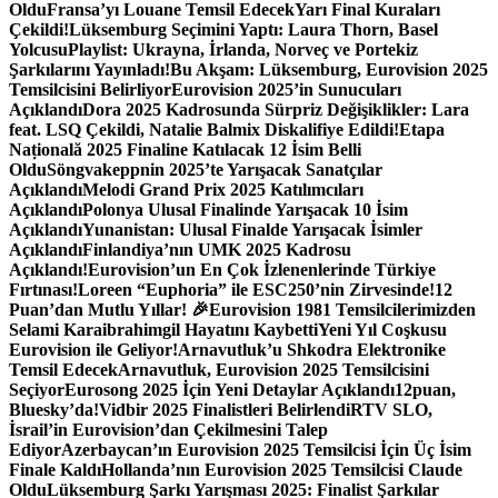
Oldu
Fransa’yı Louane Temsil Edecek
Yarı Final Kuraları
Çekildi!
Lüksemburg Seçimini Yaptı: Laura Thorn, Basel
Yolcusu
Playlist: Ukrayna, İrlanda, Norveç ve Portekiz
Şarkılarını Yayınladı!
Bu Akşam: Lüksemburg, Eurovision 2025
Temsilcisini Belirliyor
Eurovision 2025’in Sunucuları
Açıklandı
Dora 2025 Kadrosunda Sürpriz Değişiklikler: Lara
feat. LSQ Çekildi, Natalie Balmix Diskalifiye Edildi!
Etapa
Națională 2025 Finaline Katılacak 12 İsim Belli
Oldu
Söngvakeppnin 2025’te Yarışacak Sanatçılar
Açıklandı
Melodi Grand Prix 2025 Katılımcıları
Açıklandı
Polonya Ulusal Finalinde Yarışacak 10 İsim
Açıklandı
Yunanistan: Ulusal Finalde Yarışacak İsimler
Açıklandı
Finlandiya’nın UMK 2025 Kadrosu
Açıklandı!
Eurovision’un En Çok İzlenenlerinde Türkiye
Fırtınası!
Loreen “Euphoria” ile ESC250’nin Zirvesinde!
12
Puan’dan Mutlu Yıllar! 🎉
Eurovision 1981 Temsilcilerimizden
Selami Karaibrahimgil Hayatını Kaybetti
Yeni Yıl Coşkusu
Eurovision ile Geliyor!
Arnavutluk’u Shkodra Elektronike
Temsil Edecek
Arnavutluk, Eurovision 2025 Temsilcisini
Seçiyor
Eurosong 2025 İçin Yeni Detaylar Açıklandı
12puan,
Bluesky’da!
Vidbir 2025 Finalistleri Belirlendi
RTV SLO,
İsrail’in Eurovision’dan Çekilmesini Talep
Ediyor
Azerbaycan’ın Eurovision 2025 Temsilcisi İçin Üç İsim
Finale Kaldı
Hollanda’nın Eurovision 2025 Temsilcisi Claude
Oldu
Lüksemburg Şarkı Yarışması 2025: Finalist Şarkılar