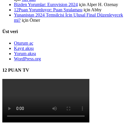
Bizden Yorumlar: Eurovision 2024
için
Alper H. Ozenay
12Puan Yorumluyor: Puan Sıralaması
için
Abby
Yunanistan 2024 Temsilcisi İçin Ulusal Final Düzenleyecek
mi?
için
Ömer
Üst veri
Oturum aç
Kayıt akışı
Yorum akışı
WordPress.org
12 PUAN TV