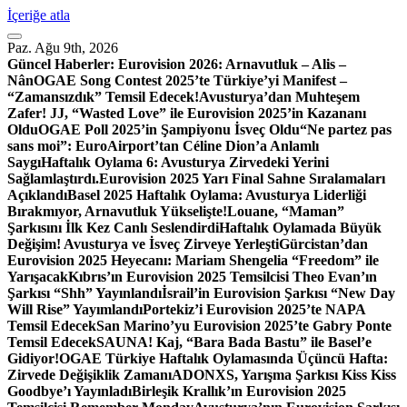
İçeriğe atla
Paz. Ağu 9th, 2026
Güncel Haberler:
Eurovision 2026: Arnavutluk – Alis –
Nân
OGAE Song Contest 2025’te Türkiye’yi Manifest –
“Zamansızdık” Temsil Edecek!
Avusturya’dan Muhteşem
Zafer! JJ, “Wasted Love” ile Eurovision 2025’in Kazananı
Oldu
OGAE Poll 2025’in Şampiyonu İsveç Oldu
“Ne partez pas
sans moi”: EuroAirport’tan Céline Dion’a Anlamlı
Saygı
Haftalık Oylama 6: Avusturya Zirvedeki Yerini
Sağlamlaştırdı.
Eurovision 2025 Yarı Final Sahne Sıralamaları
Açıklandı
Basel 2025 Haftalık Oylama: Avusturya Liderliği
Bırakmıyor, Arnavutluk Yükselişte!
Louane, “Maman”
Şarkısını İlk Kez Canlı Seslendirdi
Haftalık Oylamada Büyük
Değişim! Avusturya ve İsveç Zirveye Yerleşti
Gürcistan’dan
Eurovision 2025 Heyecanı: Mariam Shengelia “Freedom” ile
Yarışacak
Kıbrıs’ın Eurovision 2025 Temsilcisi Theo Evan’ın
Şarkısı “Shh” Yayınlandı
İsrail’in Eurovision Şarkısı “New Day
Will Rise” Yayımlandı
Portekiz’i Eurovision 2025’te NAPA
Temsil Edecek
San Marino’yu Eurovision 2025’te Gabry Ponte
Temsil Edecek
SAUNA! Kaj, “Bara Bada Bastu” ile Basel’e
Gidiyor!
OGAE Türkiye Haftalık Oylamasında Üçüncü Hafta:
Zirvede Değişiklik Zamanı
ADONXS, Yarışma Şarkısı Kiss Kiss
Goodbye’ı Yayınladı
Birleşik Krallık’ın Eurovision 2025