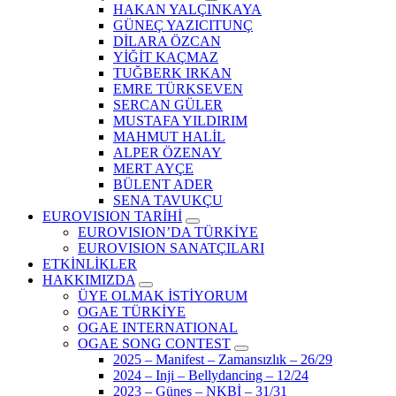
HAKAN YALÇINKAYA
GÜNEÇ YAZICITUNÇ
DİLARA ÖZCAN
YİĞİT KAÇMAZ
TUĞBERK IRKAN
EMRE TÜRKSEVEN
SERCAN GÜLER
MUSTAFA YILDIRIM
MAHMUT HALİL
ALPER ÖZENAY
MERT AYÇE
BÜLENT ADER
SENA TAVUKÇU
EUROVISION TARİHİ
EUROVISION’DA TÜRKİYE
EUROVISION SANATÇILARI
ETKİNLİKLER
HAKKIMIZDA
ÜYE OLMAK İSTİYORUM
OGAE TÜRKİYE
OGAE INTERNATIONAL
OGAE SONG CONTEST
2025 – Manifest – Zamansızlık – 26/29
2024 – Inji – Bellydancing – 12/24
2023 – Güneş – NKBİ – 31/31