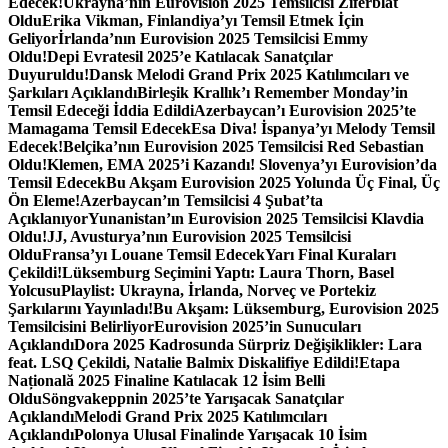
Edecek!
Ukrayna’nın Eurovision 2025 Temsilcisi Ziferblat
Oldu
Erika Vikman, Finlandiya’yı Temsil Etmek İçin
Geliyor
İrlanda’nın Eurovision 2025 Temsilcisi Emmy
Oldu!
Depi Evratesil 2025’e Katılacak Sanatçılar
Duyuruldu!
Dansk Melodi Grand Prix 2025 Katılımcıları ve
Şarkıları Açıklandı
Birleşik Krallık’ı Remember Monday’in
Temsil Edeceği İddia Edildi
Azerbaycan’ı Eurovision 2025’te
Mamagama Temsil Edecek
Esa Diva! İspanya’yı Melody Temsil
Edecek!
Belçika’nın Eurovision 2025 Temsilcisi Red Sebastian
Oldu!
Klemen, EMA 2025’i Kazandı! Slovenya’yı Eurovision’da
Temsil Edecek
Bu Akşam Eurovision 2025 Yolunda Üç Final, Üç
Ön Eleme!
Azerbaycan’ın Temsilcisi 4 Şubat’ta
Açıklanıyor
Yunanistan’ın Eurovision 2025 Temsilcisi Klavdia
Oldu!
JJ, Avusturya’nın Eurovision 2025 Temsilcisi
Oldu
Fransa’yı Louane Temsil Edecek
Yarı Final Kuraları
Çekildi!
Lüksemburg Seçimini Yaptı: Laura Thorn, Basel
Yolcusu
Playlist: Ukrayna, İrlanda, Norveç ve Portekiz
Şarkılarını Yayınladı!
Bu Akşam: Lüksemburg, Eurovision 2025
Temsilcisini Belirliyor
Eurovision 2025’in Sunucuları
Açıklandı
Dora 2025 Kadrosunda Sürpriz Değişiklikler: Lara
feat. LSQ Çekildi, Natalie Balmix Diskalifiye Edildi!
Etapa
Națională 2025 Finaline Katılacak 12 İsim Belli
Oldu
Söngvakeppnin 2025’te Yarışacak Sanatçılar
Açıklandı
Melodi Grand Prix 2025 Katılımcıları
Açıklandı
Polonya Ulusal Finalinde Yarışacak 10 İsim