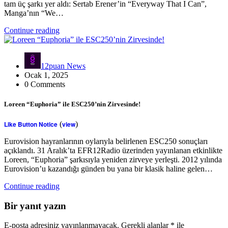
tam üç şarkı yer aldı: Sertab Erener’in “Everyway That I Can”,
Manga’nın “We…
Continue reading
12puan News
Ocak 1, 2025
0 Comments
Loreen “Euphoria” ile ESC250’nin Zirvesinde!
Like Button Notice
(
view
)
Eurovision hayranlarının oylarıyla belirlenen ESC250 sonuçları
açıklandı. 31 Aralık’ta EFR12Radio üzerinden yayınlanan etkinlikte
Loreen, “Euphoria” şarkısıyla yeniden zirveye yerleşti. 2012 yılında
Eurovision’u kazandığı günden bu yana bir klasik haline gelen…
Continue reading
Bir yanıt yazın
E-posta adresiniz yayınlanmayacak.
Gerekli alanlar
*
ile