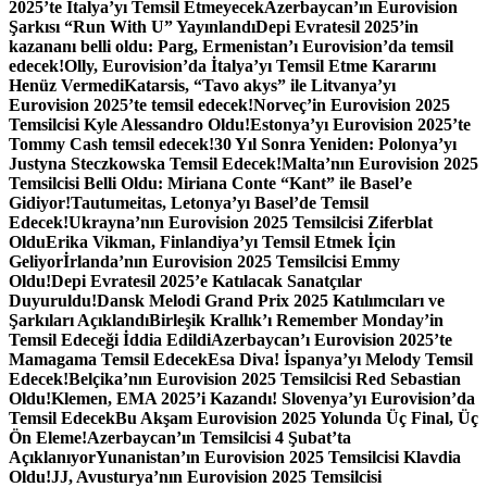
2025’te İtalya’yı Temsil Etmeyecek
Azerbaycan’ın Eurovision
Şarkısı “Run With U” Yayınlandı
Depi Evratesil 2025’in
kazananı belli oldu: Parg, Ermenistan’ı Eurovision’da temsil
edecek!
Olly, Eurovision’da İtalya’yı Temsil Etme Kararını
Henüz Vermedi
Katarsis, “Tavo akys” ile Litvanya’yı
Eurovision 2025’te temsil edecek!
Norveç’in Eurovision 2025
Temsilcisi Kyle Alessandro Oldu!
Estonya’yı Eurovision 2025’te
Tommy Cash temsil edecek!
30 Yıl Sonra Yeniden: Polonya’yı
Justyna Steczkowska Temsil Edecek!
Malta’nın Eurovision 2025
Temsilcisi Belli Oldu: Miriana Conte “Kant” ile Basel’e
Gidiyor!
Tautumeitas, Letonya’yı Basel’de Temsil
Edecek!
Ukrayna’nın Eurovision 2025 Temsilcisi Ziferblat
Oldu
Erika Vikman, Finlandiya’yı Temsil Etmek İçin
Geliyor
İrlanda’nın Eurovision 2025 Temsilcisi Emmy
Oldu!
Depi Evratesil 2025’e Katılacak Sanatçılar
Duyuruldu!
Dansk Melodi Grand Prix 2025 Katılımcıları ve
Şarkıları Açıklandı
Birleşik Krallık’ı Remember Monday’in
Temsil Edeceği İddia Edildi
Azerbaycan’ı Eurovision 2025’te
Mamagama Temsil Edecek
Esa Diva! İspanya’yı Melody Temsil
Edecek!
Belçika’nın Eurovision 2025 Temsilcisi Red Sebastian
Oldu!
Klemen, EMA 2025’i Kazandı! Slovenya’yı Eurovision’da
Temsil Edecek
Bu Akşam Eurovision 2025 Yolunda Üç Final, Üç
Ön Eleme!
Azerbaycan’ın Temsilcisi 4 Şubat’ta
Açıklanıyor
Yunanistan’ın Eurovision 2025 Temsilcisi Klavdia
Oldu!
JJ, Avusturya’nın Eurovision 2025 Temsilcisi