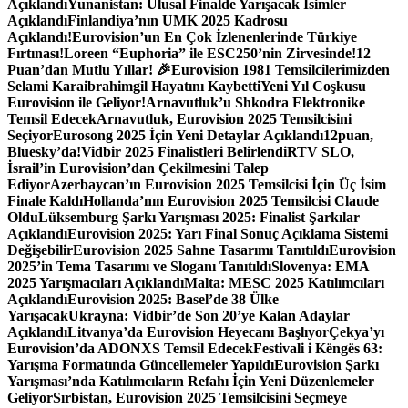
Açıklandı
Yunanistan: Ulusal Finalde Yarışacak İsimler
Açıklandı
Finlandiya’nın UMK 2025 Kadrosu
Açıklandı!
Eurovision’un En Çok İzlenenlerinde Türkiye
Fırtınası!
Loreen “Euphoria” ile ESC250’nin Zirvesinde!
12
Puan’dan Mutlu Yıllar! 🎉
Eurovision 1981 Temsilcilerimizden
Selami Karaibrahimgil Hayatını Kaybetti
Yeni Yıl Coşkusu
Eurovision ile Geliyor!
Arnavutluk’u Shkodra Elektronike
Temsil Edecek
Arnavutluk, Eurovision 2025 Temsilcisini
Seçiyor
Eurosong 2025 İçin Yeni Detaylar Açıklandı
12puan,
Bluesky’da!
Vidbir 2025 Finalistleri Belirlendi
RTV SLO,
İsrail’in Eurovision’dan Çekilmesini Talep
Ediyor
Azerbaycan’ın Eurovision 2025 Temsilcisi İçin Üç İsim
Finale Kaldı
Hollanda’nın Eurovision 2025 Temsilcisi Claude
Oldu
Lüksemburg Şarkı Yarışması 2025: Finalist Şarkılar
Açıklandı
Eurovision 2025: Yarı Final Sonuç Açıklama Sistemi
Değişebilir
Eurovision 2025 Sahne Tasarımı Tanıtıldı
Eurovision
2025’in Tema Tasarımı ve Sloganı Tanıtıldı
Slovenya: EMA
2025 Yarışmacıları Açıklandı
Malta: MESC 2025 Katılımcıları
Açıklandı
Eurovision 2025: Basel’de 38 Ülke
Yarışacak
Ukrayna: Vidbir’de Son 20’ye Kalan Adaylar
Açıklandı
Litvanya’da Eurovision Heyecanı Başlıyor
Çekya’yı
Eurovision’da ADONXS Temsil Edecek
Festivali i Këngës 63:
Yarışma Formatında Güncellemeler Yapıldı
Eurovision Şarkı
Yarışması’nda Katılımcıların Refahı İçin Yeni Düzenlemeler
Geliyor
Sırbistan, Eurovision 2025 Temsilcisini Seçmeye