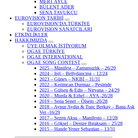
MERT AYÇE
BÜLENT ADER
SENA TAVUKÇU
EUROVISION TARİHİ
EUROVISION’DA TÜRKİYE
EUROVISION SANATÇILARI
ETKİNLİKLER
HAKKIMIZDA
ÜYE OLMAK İSTİYORUM
OGAE TÜRKİYE
OGAE INTERNATIONAL
OGAE SONG CONTEST
2025 – Manifest – Zamansızlık – 26/29
2024 – Inji – Bellydancing – 12/24
2023 – Güneş – NKBİ – 31/31
2022 – Kerimcan Durmaz – Peşimde
2021 – Gülşen & Edis – Nirvana – 24/29
2020 – Murda & Ezhel – AYA -26/28
2019 – Sena Şener – Ölsem -20/28
2018 – Aynur Aydın & Tunç Berkay – Bana Aşk
Ver -16/29
2017 – Sezen Aksu – Manifesto – 12/28
2016 – Göksel – Denize Bıraksam – 25/28
2015 – Hande Yener Sebastian – 13/31