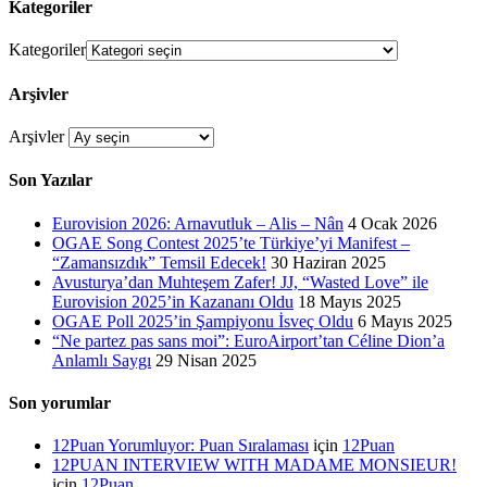
Kategoriler
Kategoriler
Arşivler
Arşivler
Son Yazılar
Eurovision 2026: Arnavutluk – Alis – Nân
4 Ocak 2026
OGAE Song Contest 2025’te Türkiye’yi Manifest –
“Zamansızdık” Temsil Edecek!
30 Haziran 2025
Avusturya’dan Muhteşem Zafer! JJ, “Wasted Love” ile
Eurovision 2025’in Kazananı Oldu
18 Mayıs 2025
OGAE Poll 2025’in Şampiyonu İsveç Oldu
6 Mayıs 2025
“Ne partez pas sans moi”: EuroAirport’tan Céline Dion’a
Anlamlı Saygı
29 Nisan 2025
Son yorumlar
12Puan Yorumluyor: Puan Sıralaması
için
12Puan
12PUAN INTERVIEW WITH MADAME MONSIEUR!
için
12Puan