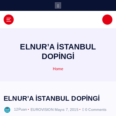
İ
ç
e
r
i
ğ
e
a
ELNUR’A İSTANBUL
t
DOPİNGİ
l
a
Home
ELNUR’A İSTANBUL DOPİNGİ
12Puan
EUROVISION
Mayıs 7, 2015
0 Comments