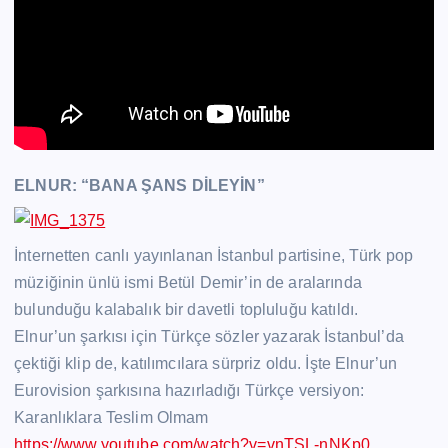
ELNUR: “BANA ŞANS DİLEYİN”
İnternetten canlı yayınlanan İstanbul partisine, Türk pop
müziğinin ünlü ismi Betül Demir’in de aralarında
bulunduğu kalabalık bir davetli topluluğu katıldı.
Elnur’un şarkısı için Türkçe sözler yazarak İstanbul’da
çektiği klip de, katılımcılara sürpriz oldu. İşte Elnur’un
Eurovision şarkısına hazırladığı Türkçe versiyon:
Karanlıklara Teslim Olmam
https://www.youtube.com/watch?v=vnTSL-nNKp0