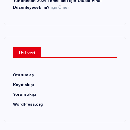
Yunanistan 2024 Temsilcisi İçin Ulusal Final
Düzenleyecek mi?
için
Ömer
Üst veri
Oturum aç
Kayıt akışı
Yorum akışı
WordPress.org