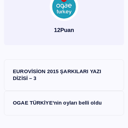
12Puan
Y
EUROVİSİON 2015 ŞARKILARI YAZI
a
DİZİSİ – 3
z
OGAE TÜRKİYE’nin oyları belli oldu
ı
g