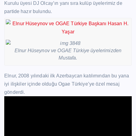
Kurulu üyesi DJ Olcay’ın yanı sıra kulüp üyelerimiz de
partide hazır bulundu.
Elnur Hüseynov ve OGAE Türkiye üyelerimizden
Mustafa.
Elnur, 2008 yılındaki ilk Azerbaycan katılımından bu yana
iyi ilişkiler içinde olduğu Ogae Türkiye’ye özel mesaj
gönderdi.