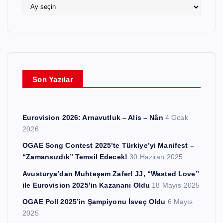
e
A
r
r
ş
i
v
l
e
Son Yazılar
r
Eurovision 2026: Arnavutluk – Alis – Nân
4 Ocak
2026
OGAE Song Contest 2025’te Türkiye’yi Manifest –
“Zamansızdık” Temsil Edecek!
30 Haziran 2025
Avusturya’dan Muhteşem Zafer! JJ, “Wasted Love”
ile Eurovision 2025’in Kazananı Oldu
18 Mayıs 2025
OGAE Poll 2025’in Şampiyonu İsveç Oldu
6 Mayıs
2025