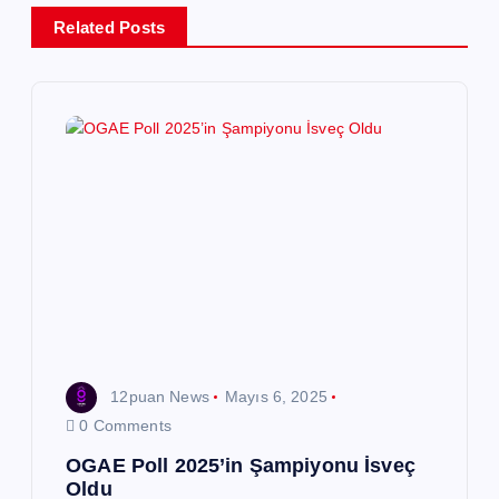
e
Related Posts
z
i
n
m
e
s
12puan News
Mayıs 6, 2025
i
0 Comments
OGAE Poll 2025’in Şampiyonu İsveç
Oldu