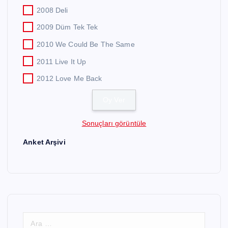
2008 Deli
2009 Düm Tek Tek
2010 We Could Be The Same
2011 Live It Up
2012 Love Me Back
Sonuçları görüntüle
Anket Arşivi
A