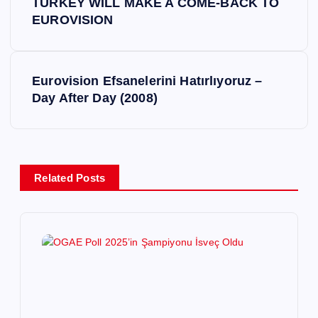
TURKEY WILL MAKE A COME-BACK TO
a
EUROVISION
z
Eurovision Efsanelerini Hatırlıyoruz –
ı
Day After Day (2008)
g
e
Related Posts
z
i
n
m