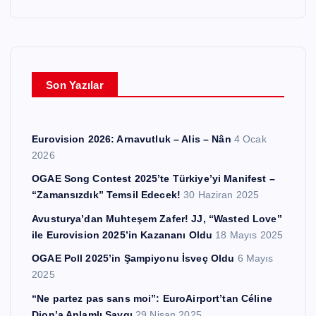
ş
i
v
l
e
Son Yazılar
r
Eurovision 2026: Arnavutluk – Alis – Nân
4 Ocak
2026
OGAE Song Contest 2025’te Türkiye’yi Manifest –
“Zamansızdık” Temsil Edecek!
30 Haziran 2025
Avusturya’dan Muhteşem Zafer! JJ, “Wasted Love”
ile Eurovision 2025’in Kazananı Oldu
18 Mayıs 2025
OGAE Poll 2025’in Şampiyonu İsveç Oldu
6 Mayıs
2025
“Ne partez pas sans moi”: EuroAirport’tan Céline
Dion’a Anlamlı Saygı
29 Nisan 2025