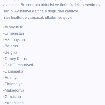
alacaklar. Bu senenin birincisi ve önümüzdeki senenin ev
sahibi Avusturya da finale doğrudan katılıyor.
Yarı finallerde yarışacak ülkeler ise şöyle:
•Arnavutluk
•Ermenistan
•Azerbaycan
•Belarus
•Belçika
•Güney Kıbrıs
•Çek Cumhuriyeti
•Danimarka
•Estonya
•Finlandiya
•Makedonya
•Gürcistan
•Yunanistan