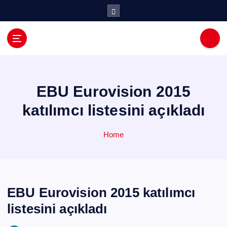
İ
ç
e
r
i
ğ
e
a
EBU Eurovision 2015
t
katılımcı listesini açıkladı
l
a
Home
EBU Eurovision 2015 katılımcı
listesini açıkladı