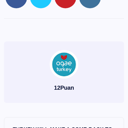
12Puan
Y