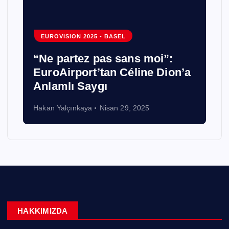
OGAE TÜRKİYE
L
EUROVISION 2025 - BASEL
ans moi”:
Haftalık Oylama 6: Avu
Céline Dion’a
Zirvedeki Yerini
Sağlamlaştırdı.
29, 2025
12puan News
Mart 31, 2025
HAKKIMIZDA