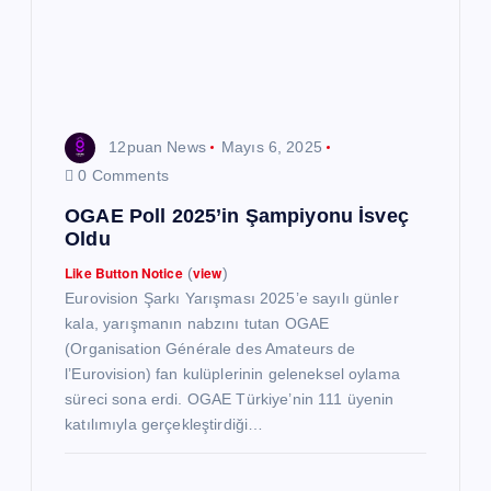
e
s
i
12puan News
Mayıs 6, 2025
0 Comments
OGAE Poll 2025’in Şampiyonu İsveç
Oldu
Like Button Notice
view
(
)
Eurovision Şarkı Yarışması 2025’e sayılı günler
kala, yarışmanın nabzını tutan OGAE
(Organisation Générale des Amateurs de
l’Eurovision) fan kulüplerinin geleneksel oylama
süreci sona erdi. OGAE Türkiye’nin 111 üyenin
katılımıyla gerçekleştirdiği…