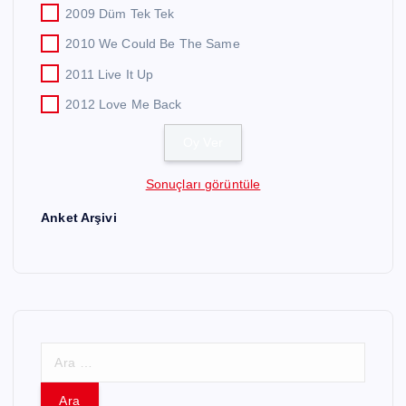
2009 Düm Tek Tek
2010 We Could Be The Same
2011 Live It Up
2012 Love Me Back
Sonuçları görüntüle
Anket Arşivi
A
r
a