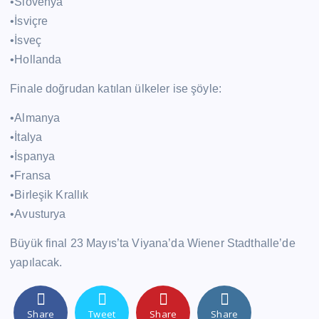
•Slovenya
•İsviçre
•İsveç
•Hollanda
Finale doğrudan katılan ülkeler ise şöyle:
•Almanya
•İtalya
•İspanya
•Fransa
•Birleşik Krallık
•Avusturya
Büyük final 23 Mayıs’ta Viyana’da Wiener Stadthalle’de
yapılacak.
Share
Tweet
Share
Share