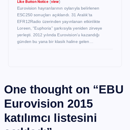
Like Button Notice
view
(
)
Eurovision hayranlarının oylarıyla belirlenen
ESC250 sonuçları açıklandı. 31 Aralık’ta
EFR12Radio üzerinden yayınlanan etkinlikte
Loreen, “Euphoria” şarkısıyla yeniden zirveye
yerleşti. 2012 yılında Eurovision’u kazandığı
günden bu yana bir klasik haline gelen…
One thought on “
EBU
Eurovision 2015
katılımcı listesini