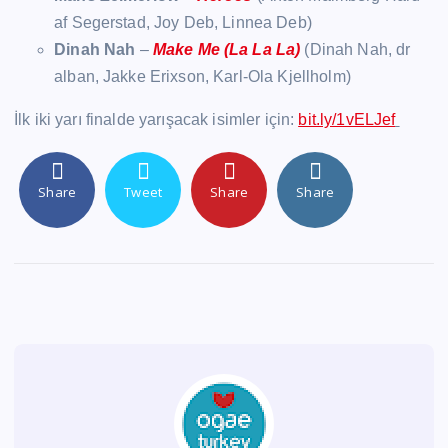
af Segerstad, Joy Deb, Linnea Deb)
Dinah Nah
–
Make Me (La La La)
(Dinah Nah, dr
alban, Jakke Erixson, Karl-Ola Kjellholm)
İlk iki yarı finalde yarışacak isimler için:
bit.ly/1vELJef
Share
Tweet
Share
Share