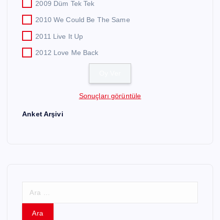
2009 Düm Tek Tek
2010 We Could Be The Same
2011 Live It Up
2012 Love Me Back
Sonuçları görüntüle
Anket Arşivi
A
r
a