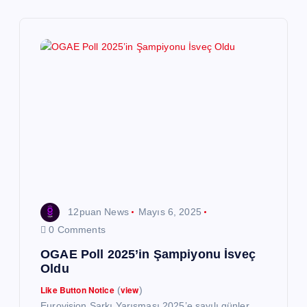
z
i
n
m
e
s
12puan News
Mayıs 6, 2025
i
0 Comments
OGAE Poll 2025’in Şampiyonu İsveç
Oldu
Like Button Notice
view
(
)
Eurovision Şarkı Yarışması 2025’e sayılı günler