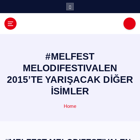
İ
ç
e
r
i
ğ
e
a
#MELFEST
t
MELODIFESTIVALEN
l
a
2015’TE YARIŞACAK DİĞER
İSİMLER
Home