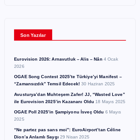
ş
i
v
l
e
Son Yazılar
r
Eurovision 2026: Arnavutluk – Alis – Nân
4 Ocak
2026
OGAE Song Contest 2025’te Türkiye’yi Manifest –
“Zamansızdık” Temsil Edecek!
30 Haziran 2025
Avusturya’dan Muhteşem Zafer! JJ, “Wasted Love”
ile Eurovision 2025’in Kazananı Oldu
18 Mayıs 2025
OGAE Poll 2025’in Şampiyonu İsveç Oldu
6 Mayıs
2025
“Ne partez pas sans moi”: EuroAirport’tan Céline
Dion’a Anlamlı Saygı
29 Nisan 2025