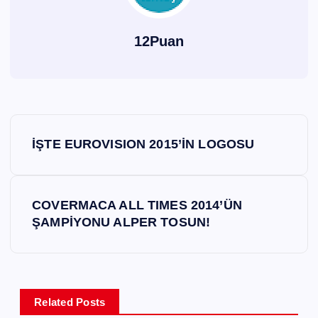
12Puan
Y
İŞTE EUROVISION 2015’İN LOGOSU
a
z
COVERMACA ALL TIMES 2014’ÜN
ŞAMPİYONU ALPER TOSUN!
ı
g
e
Related Posts