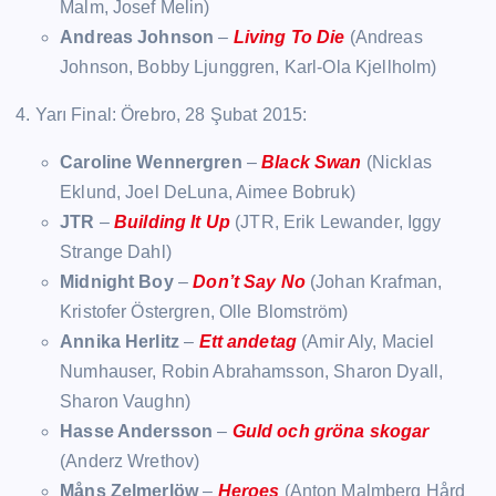
Malm, Josef Melin)
Andreas Johnson
–
Living To Die
(Andreas
Johnson, Bobby Ljunggren, Karl-Ola Kjellholm)
4. Yarı Final: Örebro, 28 Şubat 2015:
Caroline Wennergren
–
Black Swan
(Nicklas
Eklund, Joel DeLuna, Aimee Bobruk)
JTR
–
Building It Up
(JTR, Erik Lewander, Iggy
Strange Dahl)
Midnight Boy
–
Don’t Say No
(Johan Krafman,
Kristofer Östergren, Olle Blomström)
Annika Herlitz
–
Ett andetag
(Amir Aly, Maciel
Numhauser, Robin Abrahamsson, Sharon Dyall,
Sharon Vaughn)
Hasse Andersson
–
Guld och gröna skogar
(Anderz Wrethov)
Måns Zelmerlöw
–
Heroes
(Anton Malmberg Hård