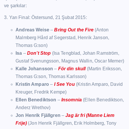
ve şarkılar:
3. Yarı Final: Östersund, 21 Şubat 2015:
Andreas Weise
–
Bring Out the Fire
(Anton
Malmberg Hård af Segerstad, Henrik Janson,
Thomas G:son)
Isa
–
Don’t Stop
(Isa Tengblad, Johan Ramström,
Gustaf Svenungsson, Magnus Wallin, Oscar Merner)
Kalle Johansson
–
För din skull
(Martin Eriksson,
Thomas G:son, Thomas Karlsson)
Kristin Amparo
–
I See You
(Kristin Amparo, David
Kreuger, Fredrik Kempe)
Ellen Benediktson
–
Insomnia
(Ellen Benediktson,
Anderz Wrethov)
Jon Henrik Fjällgren
–
Jag är fri (Manne Liem
Frije)
(Jon Henrik Fjällgren, Erik Holmberg, Tony