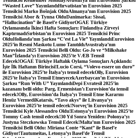
Temsilcisi Remember Monday
Avusturya’nın Eurovision Şarkısı
“Wasted Love” Yayınlandı
Hırvatistan’ın Eurovision 2025
Temsilcisi Marko Bošnjak Oldu
Almanya’nın Eurovision 2025
Temsilcisi Abor & Tynna Oldu
Danimarka: Sissal,
“Hallucination” ile Basel’e Gidiyor
OGAE Türkiye
Oylamasında İkinci Hafta Sonuçları: Finlandiya Zirveyi
Kaptırmadı
Sırbistan’ın Eurovision 2025 Temsilcisi Princ
Oldu
Hollanda’nın Şarkısı “C’est La Vie” Yayınlandı
Eurovision
2025’in Resmi Maskotu Lumo Tanıtıldı
Avustralya’nın
Eurovision 2025 Temsilcisi Belli Oldu: Go-Jo ve “Milkshake
Man”
İzlanda’yı Eurovision 2025’te VÆB Temsil
Edecek!
OGAE Türkiye Haftalık Oylama Sonuçları Açıklandı:
İşte İlk Haftanın Birincisi!
Lucio Corsi, “Volevo essere un duro”
ile Eurovision 2025’te İtalya’yı temsil edecek
Olly, Eurovision
2025’te İtalya’yı Temsil Etmeyecek
Azerbaycan’ın Eurovision
Şarkısı “Run With U” Yayınlandı
Depi Evratesil 2025’in
kazananı belli oldu: Parg, Ermenistan’ı Eurovision’da temsil
edecek!
Olly, Eurovision’da İtalya’yı Temsil Etme Kararını
Henüz Vermedi
Katarsis, “Tavo akys” ile Litvanya’yı
Eurovision 2025’te temsil edecek!
Norveç’in Eurovision 2025
Temsilcisi Kyle Alessandro Oldu!
Estonya’yı Eurovision 2025’te
Tommy Cash temsil edecek!
30 Yıl Sonra Yeniden: Polonya’yı
Justyna Steczkowska Temsil Edecek!
Malta’nın Eurovision 2025
Temsilcisi Belli Oldu: Miriana Conte “Kant” ile Basel’e
Gidiyor!
Tautumeitas, Letonya’yı Basel’de Temsil