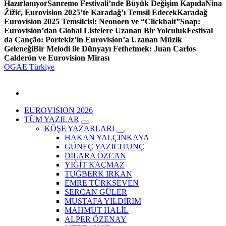
Hazırlanıyor
Sanremo Festivali’nde Büyük Değişim Kapıda
Nina
Žižić, Eurovision 2025’te Karadağ’ı Temsil Edecek
Karadağ
Eurovision 2025 Temsilcisi: Neonoen ve “Clickbait”
Snap:
Eurovision’dan Global Listelere Uzanan Bir Yolculuk
Festival
da Canção: Portekiz’in Eurovision’a Uzanan Müzik
Geleneği
Bir Melodi ile Dünyayı Fethetmek: Juan Carlos
Calderón ve Eurovision Mirası
OGAE Türkiye
EUROVISION 2026
TÜM YAZILAR
KÖŞE YAZARLARI
HAKAN YALÇINKAYA
GÜNEÇ YAZICITUNÇ
DİLARA ÖZCAN
YİĞİT KAÇMAZ
TUĞBERK IRKAN
EMRE TÜRKSEVEN
SERCAN GÜLER
MUSTAFA YILDIRIM
MAHMUT HALİL
ALPER ÖZENAY