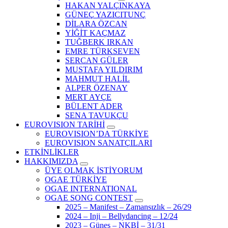
HAKAN YALÇINKAYA
GÜNEÇ YAZICITUNÇ
DİLARA ÖZCAN
YİĞİT KAÇMAZ
TUĞBERK IRKAN
EMRE TÜRKSEVEN
SERCAN GÜLER
MUSTAFA YILDIRIM
MAHMUT HALİL
ALPER ÖZENAY
MERT AYÇE
BÜLENT ADER
SENA TAVUKÇU
EUROVISION TARİHİ
EUROVISION’DA TÜRKİYE
EUROVISION SANATÇILARI
ETKİNLİKLER
HAKKIMIZDA
ÜYE OLMAK İSTİYORUM
OGAE TÜRKİYE
OGAE INTERNATIONAL
OGAE SONG CONTEST
2025 – Manifest – Zamansızlık – 26/29
2024 – Inji – Bellydancing – 12/24
2023 – Güneş – NKBİ – 31/31