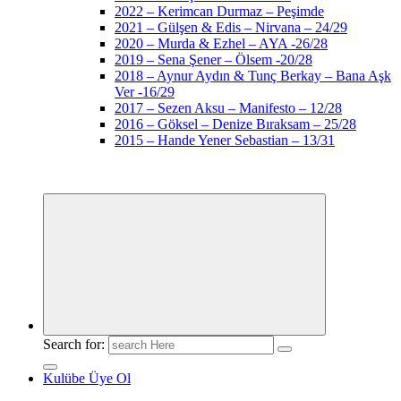
2022 – Kerimcan Durmaz – Peşimde
2021 – Gülşen & Edis – Nirvana – 24/29
2020 – Murda & Ezhel – AYA -26/28
2019 – Sena Şener – Ölsem -20/28
2018 – Aynur Aydın & Tunç Berkay – Bana Aşk
Ver -16/29
2017 – Sezen Aksu – Manifesto – 12/28
2016 – Göksel – Denize Bıraksam – 25/28
2015 – Hande Yener Sebastian – 13/31
Search for:
Kulübe Üye Ol