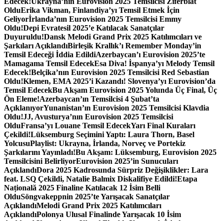
Edecek!
Ukrayna’nın Eurovision 2025 Temsilcisi Ziferblat
Oldu
Erika Vikman, Finlandiya’yı Temsil Etmek İçin
Geliyor
İrlanda’nın Eurovision 2025 Temsilcisi Emmy
Oldu!
Depi Evratesil 2025’e Katılacak Sanatçılar
Duyuruldu!
Dansk Melodi Grand Prix 2025 Katılımcıları ve
Şarkıları Açıklandı
Birleşik Krallık’ı Remember Monday’in
Temsil Edeceği İddia Edildi
Azerbaycan’ı Eurovision 2025’te
Mamagama Temsil Edecek
Esa Diva! İspanya’yı Melody Temsil
Edecek!
Belçika’nın Eurovision 2025 Temsilcisi Red Sebastian
Oldu!
Klemen, EMA 2025’i Kazandı! Slovenya’yı Eurovision’da
Temsil Edecek
Bu Akşam Eurovision 2025 Yolunda Üç Final, Üç
Ön Eleme!
Azerbaycan’ın Temsilcisi 4 Şubat’ta
Açıklanıyor
Yunanistan’ın Eurovision 2025 Temsilcisi Klavdia
Oldu!
JJ, Avusturya’nın Eurovision 2025 Temsilcisi
Oldu
Fransa’yı Louane Temsil Edecek
Yarı Final Kuraları
Çekildi!
Lüksemburg Seçimini Yaptı: Laura Thorn, Basel
Yolcusu
Playlist: Ukrayna, İrlanda, Norveç ve Portekiz
Şarkılarını Yayınladı!
Bu Akşam: Lüksemburg, Eurovision 2025
Temsilcisini Belirliyor
Eurovision 2025’in Sunucuları
Açıklandı
Dora 2025 Kadrosunda Sürpriz Değişiklikler: Lara
feat. LSQ Çekildi, Natalie Balmix Diskalifiye Edildi!
Etapa
Națională 2025 Finaline Katılacak 12 İsim Belli
Oldu
Söngvakeppnin 2025’te Yarışacak Sanatçılar
Açıklandı
Melodi Grand Prix 2025 Katılımcıları
Açıklandı
Polonya Ulusal Finalinde Yarışacak 10 İsim