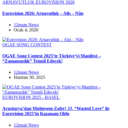
ARNAVUTLUK
EUROVISION 2026
Eurovision 2026: Arnavutluk – Alis – Nân
12puan News
Ocak 4, 2026
OGAE SONG CONTEST
OGAE Song Contest 2025’te Türkiye’yi Manifest –
“Zamansızdık” Temsil Edecek!
12puan News
Haziran 30, 2025
EUROVISION 2025 - BASEL
Avusturya’dan Muhteşem Zafer! JJ, “Wasted Love” ile
Eurovision 2025’in Kazananı Oldu
12puan News