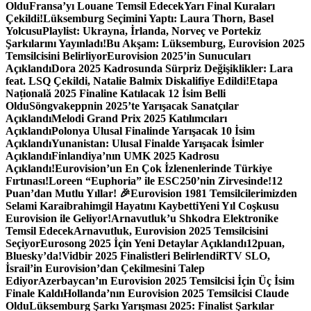
Oldu
Fransa’yı Louane Temsil Edecek
Yarı Final Kuraları
Çekildi!
Lüksemburg Seçimini Yaptı: Laura Thorn, Basel
Yolcusu
Playlist: Ukrayna, İrlanda, Norveç ve Portekiz
Şarkılarını Yayınladı!
Bu Akşam: Lüksemburg, Eurovision 2025
Temsilcisini Belirliyor
Eurovision 2025’in Sunucuları
Açıklandı
Dora 2025 Kadrosunda Sürpriz Değişiklikler: Lara
feat. LSQ Çekildi, Natalie Balmix Diskalifiye Edildi!
Etapa
Națională 2025 Finaline Katılacak 12 İsim Belli
Oldu
Söngvakeppnin 2025’te Yarışacak Sanatçılar
Açıklandı
Melodi Grand Prix 2025 Katılımcıları
Açıklandı
Polonya Ulusal Finalinde Yarışacak 10 İsim
Açıklandı
Yunanistan: Ulusal Finalde Yarışacak İsimler
Açıklandı
Finlandiya’nın UMK 2025 Kadrosu
Açıklandı!
Eurovision’un En Çok İzlenenlerinde Türkiye
Fırtınası!
Loreen “Euphoria” ile ESC250’nin Zirvesinde!
12
Puan’dan Mutlu Yıllar! 🎉
Eurovision 1981 Temsilcilerimizden
Selami Karaibrahimgil Hayatını Kaybetti
Yeni Yıl Coşkusu
Eurovision ile Geliyor!
Arnavutluk’u Shkodra Elektronike
Temsil Edecek
Arnavutluk, Eurovision 2025 Temsilcisini
Seçiyor
Eurosong 2025 İçin Yeni Detaylar Açıklandı
12puan,
Bluesky’da!
Vidbir 2025 Finalistleri Belirlendi
RTV SLO,
İsrail’in Eurovision’dan Çekilmesini Talep
Ediyor
Azerbaycan’ın Eurovision 2025 Temsilcisi İçin Üç İsim
Finale Kaldı
Hollanda’nın Eurovision 2025 Temsilcisi Claude
Oldu
Lüksemburg Şarkı Yarışması 2025: Finalist Şarkılar