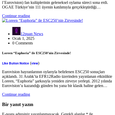
l’Eurovision) fan kulüplerinin geleneksel oylama süreci sona erdi.
OGAE Türkiye’nin 111 üyenin katılımıyla gerçekleştirdiği…
Continue reading
12puan News
Ocak 1, 2025
0 Comments
Loreen “Euphoria” ile ESC250’nin Zirvesinde!
Like Button Notice
(
view
)
Eurovision hayranlarının oylarıyla belirlenen ESC250 sonuçları
açıklandı. 31 Aralık’ta EFR12Radio üzerinden yayınlanan etkinlikte
Loreen, “Euphoria” şarkısıyla yeniden zirveye yerleşti. 2012 yılında
Eurovision’u kazandığı günden bu yana bir klasik haline gelen…
Continue reading
Bir yanıt yazın
E-posta adresiniz yayınlanmayacak.
Gerekli alanlar
*
ile