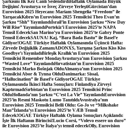
Şarkısını İlk Kez Canlı Seslendirdi
Haftalık Oylamada Büyük
Değişim! Avusturya ve İsveç Zirveye Yerleşti
Gürcistan’dan
Eurovision 2025 Heyecanı: Mariam Shengelia “Freedom” ile
Yarışacak
Kıbrıs’ın Eurovision 2025 Temsilcisi Theo Evan’ın
Şarkısı “Shh” Yayınlandı
İsrail’in Eurovision Şarkısı “New Day
Will Rise” Yayımlandı
Portekiz’i Eurovision 2025’te NAPA
Temsil Edecek
San Marino’yu Eurovision 2025’te Gabry Ponte
Temsil Edecek
SAUNA! Kaj, “Bara Bada Bastu” ile Basel’e
Gidiyor!
OGAE Türkiye Haftalık Oylamasında Üçüncü Hafta:
Zirvede Değişiklik Zamanı
ADONXS, Yarışma Şarkısı Kiss Kiss
Goodbye’ı Yayınladı
Birleşik Krallık’ın Eurovision 2025
Temsilcisi Remember Monday
Avusturya’nın Eurovision Şarkısı
“Wasted Love” Yayınlandı
Hırvatistan’ın Eurovision 2025
Temsilcisi Marko Bošnjak Oldu
Almanya’nın Eurovision 2025
Temsilcisi Abor & Tynna Oldu
Danimarka: Sissal,
“Hallucination” ile Basel’e Gidiyor
OGAE Türkiye
Oylamasında İkinci Hafta Sonuçları: Finlandiya Zirveyi
Kaptırmadı
Sırbistan’ın Eurovision 2025 Temsilcisi Princ
Oldu
Hollanda’nın Şarkısı “C’est La Vie” Yayınlandı
Eurovision
2025’in Resmi Maskotu Lumo Tanıtıldı
Avustralya’nın
Eurovision 2025 Temsilcisi Belli Oldu: Go-Jo ve “Milkshake
Man”
İzlanda’yı Eurovision 2025’te VÆB Temsil
Edecek!
OGAE Türkiye Haftalık Oylama Sonuçları Açıklandı:
İşte İlk Haftanın Birincisi!
Lucio Corsi, “Volevo essere un duro”
ile Eurovision 2025’te İtalya’yı temsil edecek
Olly, Eurovision