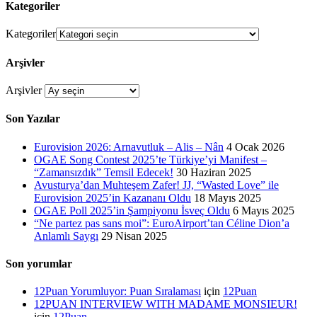
Kategoriler
Kategoriler
Arşivler
Arşivler
Son Yazılar
Eurovision 2026: Arnavutluk – Alis – Nân
4 Ocak 2026
OGAE Song Contest 2025’te Türkiye’yi Manifest –
“Zamansızdık” Temsil Edecek!
30 Haziran 2025
Avusturya’dan Muhteşem Zafer! JJ, “Wasted Love” ile
Eurovision 2025’in Kazananı Oldu
18 Mayıs 2025
OGAE Poll 2025’in Şampiyonu İsveç Oldu
6 Mayıs 2025
“Ne partez pas sans moi”: EuroAirport’tan Céline Dion’a
Anlamlı Saygı
29 Nisan 2025
Son yorumlar
12Puan Yorumluyor: Puan Sıralaması
için
12Puan
12PUAN INTERVIEW WITH MADAME MONSIEUR!
için
12Puan