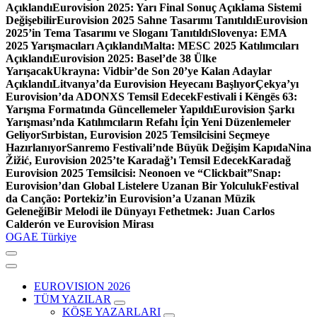
Açıklandı
Eurovision 2025: Yarı Final Sonuç Açıklama Sistemi
Değişebilir
Eurovision 2025 Sahne Tasarımı Tanıtıldı
Eurovision
2025’in Tema Tasarımı ve Sloganı Tanıtıldı
Slovenya: EMA
2025 Yarışmacıları Açıklandı
Malta: MESC 2025 Katılımcıları
Açıklandı
Eurovision 2025: Basel’de 38 Ülke
Yarışacak
Ukrayna: Vidbir’de Son 20’ye Kalan Adaylar
Açıklandı
Litvanya’da Eurovision Heyecanı Başlıyor
Çekya’yı
Eurovision’da ADONXS Temsil Edecek
Festivali i Këngës 63:
Yarışma Formatında Güncellemeler Yapıldı
Eurovision Şarkı
Yarışması’nda Katılımcıların Refahı İçin Yeni Düzenlemeler
Geliyor
Sırbistan, Eurovision 2025 Temsilcisini Seçmeye
Hazırlanıyor
Sanremo Festivali’nde Büyük Değişim Kapıda
Nina
Žižić, Eurovision 2025’te Karadağ’ı Temsil Edecek
Karadağ
Eurovision 2025 Temsilcisi: Neonoen ve “Clickbait”
Snap:
Eurovision’dan Global Listelere Uzanan Bir Yolculuk
Festival
da Canção: Portekiz’in Eurovision’a Uzanan Müzik
Geleneği
Bir Melodi ile Dünyayı Fethetmek: Juan Carlos
Calderón ve Eurovision Mirası
OGAE Türkiye
EUROVISION 2026
TÜM YAZILAR
KÖŞE YAZARLARI