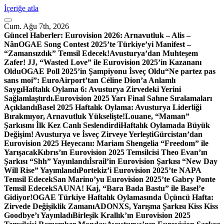
İçeriğe atla
Cum. Ağu 7th, 2026
Güncel Haberler:
Eurovision 2026: Arnavutluk – Alis –
Nân
OGAE Song Contest 2025’te Türkiye’yi Manifest –
“Zamansızdık” Temsil Edecek!
Avusturya’dan Muhteşem
Zafer! JJ, “Wasted Love” ile Eurovision 2025’in Kazananı
Oldu
OGAE Poll 2025’in Şampiyonu İsveç Oldu
“Ne partez pas
sans moi”: EuroAirport’tan Céline Dion’a Anlamlı
Saygı
Haftalık Oylama 6: Avusturya Zirvedeki Yerini
Sağlamlaştırdı.
Eurovision 2025 Yarı Final Sahne Sıralamaları
Açıklandı
Basel 2025 Haftalık Oylama: Avusturya Liderliği
Bırakmıyor, Arnavutluk Yükselişte!
Louane, “Maman”
Şarkısını İlk Kez Canlı Seslendirdi
Haftalık Oylamada Büyük
Değişim! Avusturya ve İsveç Zirveye Yerleşti
Gürcistan’dan
Eurovision 2025 Heyecanı: Mariam Shengelia “Freedom” ile
Yarışacak
Kıbrıs’ın Eurovision 2025 Temsilcisi Theo Evan’ın
Şarkısı “Shh” Yayınlandı
İsrail’in Eurovision Şarkısı “New Day
Will Rise” Yayımlandı
Portekiz’i Eurovision 2025’te NAPA
Temsil Edecek
San Marino’yu Eurovision 2025’te Gabry Ponte
Temsil Edecek
SAUNA! Kaj, “Bara Bada Bastu” ile Basel’e
Gidiyor!
OGAE Türkiye Haftalık Oylamasında Üçüncü Hafta:
Zirvede Değişiklik Zamanı
ADONXS, Yarışma Şarkısı Kiss Kiss
Goodbye’ı Yayınladı
Birleşik Krallık’ın Eurovision 2025