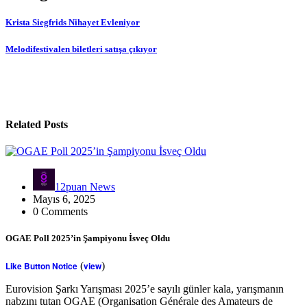
Krista Siegfrids Nihayet Evleniyor
Melodifestivalen biletleri satışa çıkıyor
Related Posts
12puan News
Mayıs 6, 2025
0 Comments
OGAE Poll 2025’in Şampiyonu İsveç Oldu
Like Button Notice
(
view
)
Eurovision Şarkı Yarışması 2025’e sayılı günler kala, yarışmanın
nabzını tutan OGAE (Organisation Générale des Amateurs de