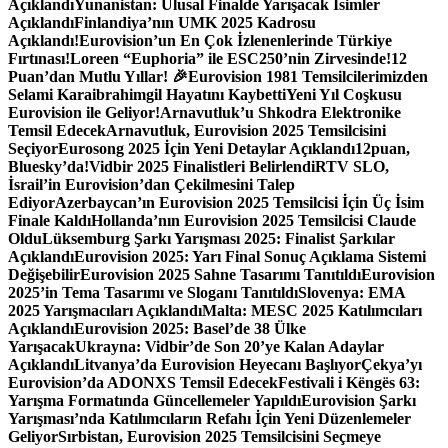
Açıklandı
Yunanistan: Ulusal Finalde Yarışacak İsimler
Açıklandı
Finlandiya’nın UMK 2025 Kadrosu
Açıklandı!
Eurovision’un En Çok İzlenenlerinde Türkiye
Fırtınası!
Loreen “Euphoria” ile ESC250’nin Zirvesinde!
12
Puan’dan Mutlu Yıllar! 🎉
Eurovision 1981 Temsilcilerimizden
Selami Karaibrahimgil Hayatını Kaybetti
Yeni Yıl Coşkusu
Eurovision ile Geliyor!
Arnavutluk’u Shkodra Elektronike
Temsil Edecek
Arnavutluk, Eurovision 2025 Temsilcisini
Seçiyor
Eurosong 2025 İçin Yeni Detaylar Açıklandı
12puan,
Bluesky’da!
Vidbir 2025 Finalistleri Belirlendi
RTV SLO,
İsrail’in Eurovision’dan Çekilmesini Talep
Ediyor
Azerbaycan’ın Eurovision 2025 Temsilcisi İçin Üç İsim
Finale Kaldı
Hollanda’nın Eurovision 2025 Temsilcisi Claude
Oldu
Lüksemburg Şarkı Yarışması 2025: Finalist Şarkılar
Açıklandı
Eurovision 2025: Yarı Final Sonuç Açıklama Sistemi
Değişebilir
Eurovision 2025 Sahne Tasarımı Tanıtıldı
Eurovision
2025’in Tema Tasarımı ve Sloganı Tanıtıldı
Slovenya: EMA
2025 Yarışmacıları Açıklandı
Malta: MESC 2025 Katılımcıları
Açıklandı
Eurovision 2025: Basel’de 38 Ülke
Yarışacak
Ukrayna: Vidbir’de Son 20’ye Kalan Adaylar
Açıklandı
Litvanya’da Eurovision Heyecanı Başlıyor
Çekya’yı
Eurovision’da ADONXS Temsil Edecek
Festivali i Këngës 63:
Yarışma Formatında Güncellemeler Yapıldı
Eurovision Şarkı
Yarışması’nda Katılımcıların Refahı İçin Yeni Düzenlemeler
Geliyor
Sırbistan, Eurovision 2025 Temsilcisini Seçmeye