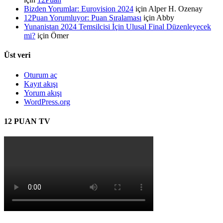
Bizden Yorumlar: Eurovision 2024
için
Alper H. Ozenay
12Puan Yorumluyor: Puan Sıralaması
için
Abby
Yunanistan 2024 Temsilcisi İçin Ulusal Final Düzenleyecek
mi?
için
Ömer
Üst veri
Oturum aç
Kayıt akışı
Yorum akışı
WordPress.org
12 PUAN TV