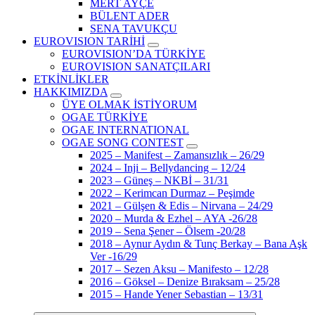
MERT AYÇE
BÜLENT ADER
SENA TAVUKÇU
EUROVISION TARİHİ
EUROVISION’DA TÜRKİYE
EUROVISION SANATÇILARI
ETKİNLİKLER
HAKKIMIZDA
ÜYE OLMAK İSTİYORUM
OGAE TÜRKİYE
OGAE INTERNATIONAL
OGAE SONG CONTEST
2025 – Manifest – Zamansızlık – 26/29
2024 – Inji – Bellydancing – 12/24
2023 – Güneş – NKBİ – 31/31
2022 – Kerimcan Durmaz – Peşimde
2021 – Gülşen & Edis – Nirvana – 24/29
2020 – Murda & Ezhel – AYA -26/28
2019 – Sena Şener – Ölsem -20/28
2018 – Aynur Aydın & Tunç Berkay – Bana Aşk
Ver -16/29
2017 – Sezen Aksu – Manifesto – 12/28
2016 – Göksel – Denize Bıraksam – 25/28
2015 – Hande Yener Sebastian – 13/31