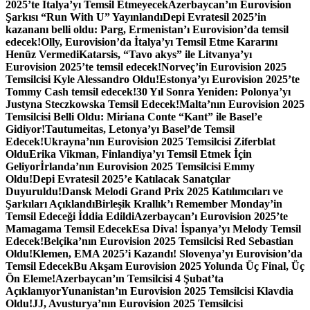
2025’te İtalya’yı Temsil Etmeyecek
Azerbaycan’ın Eurovision
Şarkısı “Run With U” Yayınlandı
Depi Evratesil 2025’in
kazananı belli oldu: Parg, Ermenistan’ı Eurovision’da temsil
edecek!
Olly, Eurovision’da İtalya’yı Temsil Etme Kararını
Henüz Vermedi
Katarsis, “Tavo akys” ile Litvanya’yı
Eurovision 2025’te temsil edecek!
Norveç’in Eurovision 2025
Temsilcisi Kyle Alessandro Oldu!
Estonya’yı Eurovision 2025’te
Tommy Cash temsil edecek!
30 Yıl Sonra Yeniden: Polonya’yı
Justyna Steczkowska Temsil Edecek!
Malta’nın Eurovision 2025
Temsilcisi Belli Oldu: Miriana Conte “Kant” ile Basel’e
Gidiyor!
Tautumeitas, Letonya’yı Basel’de Temsil
Edecek!
Ukrayna’nın Eurovision 2025 Temsilcisi Ziferblat
Oldu
Erika Vikman, Finlandiya’yı Temsil Etmek İçin
Geliyor
İrlanda’nın Eurovision 2025 Temsilcisi Emmy
Oldu!
Depi Evratesil 2025’e Katılacak Sanatçılar
Duyuruldu!
Dansk Melodi Grand Prix 2025 Katılımcıları ve
Şarkıları Açıklandı
Birleşik Krallık’ı Remember Monday’in
Temsil Edeceği İddia Edildi
Azerbaycan’ı Eurovision 2025’te
Mamagama Temsil Edecek
Esa Diva! İspanya’yı Melody Temsil
Edecek!
Belçika’nın Eurovision 2025 Temsilcisi Red Sebastian
Oldu!
Klemen, EMA 2025’i Kazandı! Slovenya’yı Eurovision’da
Temsil Edecek
Bu Akşam Eurovision 2025 Yolunda Üç Final, Üç
Ön Eleme!
Azerbaycan’ın Temsilcisi 4 Şubat’ta
Açıklanıyor
Yunanistan’ın Eurovision 2025 Temsilcisi Klavdia
Oldu!
JJ, Avusturya’nın Eurovision 2025 Temsilcisi