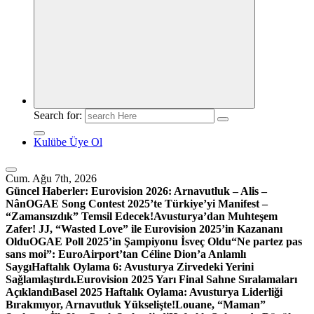
Search for:
Kulübe Üye Ol
Cum. Ağu 7th, 2026
Güncel Haberler:
Eurovision 2026: Arnavutluk – Alis –
Nân
OGAE Song Contest 2025’te Türkiye’yi Manifest –
“Zamansızdık” Temsil Edecek!
Avusturya’dan Muhteşem
Zafer! JJ, “Wasted Love” ile Eurovision 2025’in Kazananı
Oldu
OGAE Poll 2025’in Şampiyonu İsveç Oldu
“Ne partez pas
sans moi”: EuroAirport’tan Céline Dion’a Anlamlı
Saygı
Haftalık Oylama 6: Avusturya Zirvedeki Yerini
Sağlamlaştırdı.
Eurovision 2025 Yarı Final Sahne Sıralamaları
Açıklandı
Basel 2025 Haftalık Oylama: Avusturya Liderliği
Bırakmıyor, Arnavutluk Yükselişte!
Louane, “Maman”