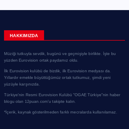
HAKKIMIZDA
Müziği tutkuyla sevdik, bugünü ve geçmişiyle birlikte. İşte bu
yüzden Eurovision ortak paydamız oldu.
İlk Eurovision kulübü de bizdik, ilk Eurovision medyası da.
Yıllardır emekle büyüttüğümüz ortak tutkumuz, şimdi yeni
yüzüyle karşınızda.
Türkiye'nin Resmi Eurovision Kulübü "OGAE Türkiye"nin haber
blogu olan 12puan.com'u takipte kalın.
*İçerik, kaynak gösterilmeden farklı mecralarda kullanılamaz.