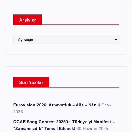
g
o
r
Arşivler
i
l
e
A
r
r
ş
i
v
l
e
Son Yazılar
r
Eurovision 2026: Arnavutluk – Alis – Nân
4 Ocak
2026
OGAE Song Contest 2025’te Türkiye’yi Manifest –
“Zamansızdık” Temsil Edecek!
30 Haziran 2025