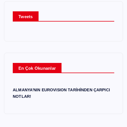
ı
Tweets
En Çok Okunanlar
ALMANYA'NIN EUROVISION TARİHİNDEN ÇARPICI
NOTLAR!