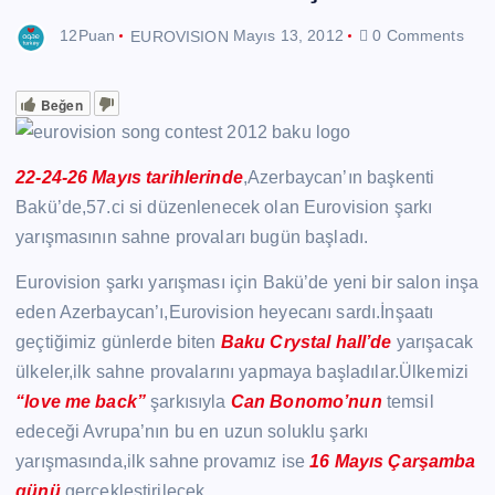
12Puan
EUROVISION
Mayıs 13, 2012
0 Comments
Beğen
22-24-26 Mayıs tarihlerinde
,Azerbaycan’ın başkenti
Bakü’de,57.ci si düzenlenecek olan Eurovision şarkı
yarışmasının sahne provaları bugün başladı.
Eurovision şarkı yarışması için Bakü’de yeni bir salon inşa
eden Azerbaycan’ı,Eurovision heyecanı sardı.İnşaatı
geçtiğimiz günlerde biten
Baku Crystal hall’de
yarışacak
ülkeler,ilk sahne provalarını yapmaya başladılar.Ülkemizi
“love me back”
şarkısıyla
Can Bonomo’nun
temsil
edeceği Avrupa’nın bu en uzun soluklu şarkı
yarışmasında,ilk sahne provamız ise
16 Mayıs Çarşamba
günü
gerçekleştirilecek.