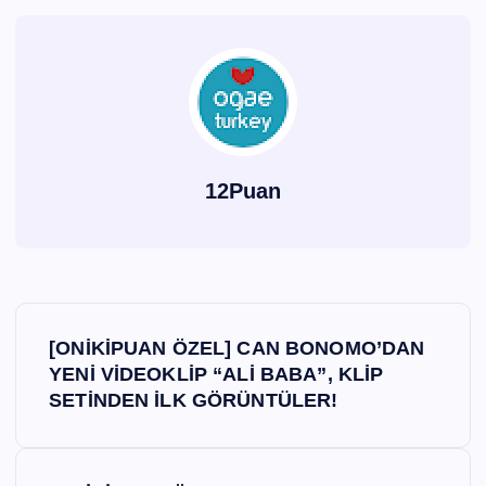
12Puan
Y
[ONİKİPUAN ÖZEL] CAN BONOMO’DAN
a
YENİ VİDEOKLİP “ALİ BABA”, KLİP
SETİNDEN İLK GÖRÜNTÜLER!
z