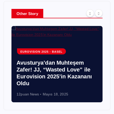
Other Story
EUROVISION 2025 - BASEL
Avusturya’dan Muhteşem
Zafer! JJ, “Wasted Love” ile
Eurovision 2025’in Kazananı
!
Oldu
12puan News
Mayıs 18, 2025