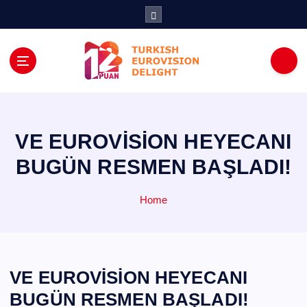
İ
ç
e
r
i
ğ
e
a
t
VE EUROVİSİON HEYECANI
l
BUGÜN RESMEN BAŞLADI!
a
Home
VE EUROVİSİON HEYECANI
BUGÜN RESMEN BAŞLADI!