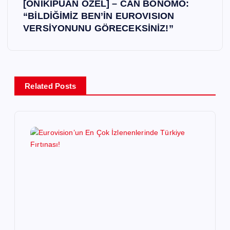
ı
[ONİKİPUAN ÖZEL] – CAN BONOMO:
“BİLDİĞİMİZ BEN’İN EUROVISION
g
VERSİYONUNU GÖRECEKSİNİZ!”
e
z
Related Posts
i
n
m
e
s
i