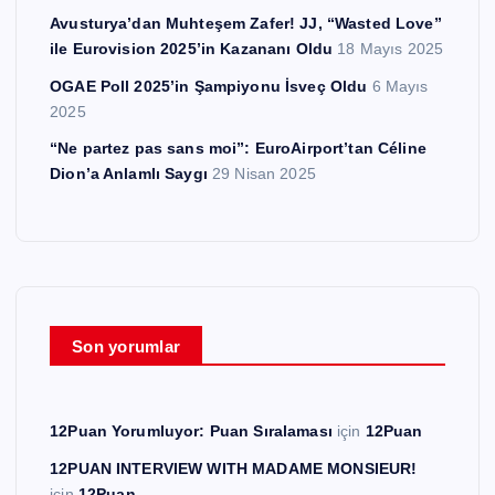
Avusturya’dan Muhteşem Zafer! JJ, “Wasted Love”
ile Eurovision 2025’in Kazananı Oldu
18 Mayıs 2025
OGAE Poll 2025’in Şampiyonu İsveç Oldu
6 Mayıs
2025
“Ne partez pas sans moi”: EuroAirport’tan Céline
Dion’a Anlamlı Saygı
29 Nisan 2025
Son yorumlar
12Puan Yorumluyor: Puan Sıralaması
için
12Puan
12PUAN INTERVIEW WITH MADAME MONSIEUR!
için
12Puan