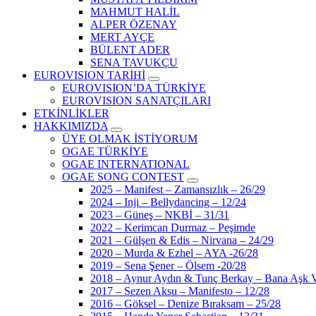
MAHMUT HALİL
ALPER ÖZENAY
MERT AYÇE
BÜLENT ADER
SENA TAVUKÇU
EUROVISION TARİHİ
EUROVISION’DA TÜRKİYE
EUROVISION SANATÇILARI
ETKİNLİKLER
HAKKIMIZDA
ÜYE OLMAK İSTİYORUM
OGAE TÜRKİYE
OGAE INTERNATIONAL
OGAE SONG CONTEST
2025 – Manifest – Zamansızlık – 26/29
2024 – Inji – Bellydancing – 12/24
2023 – Güneş – NKBİ – 31/31
2022 – Kerimcan Durmaz – Peşimde
2021 – Gülşen & Edis – Nirvana – 24/29
2020 – Murda & Ezhel – AYA -26/28
2019 – Sena Şener – Ölsem -20/28
2018 – Aynur Aydın & Tunç Berkay – Bana Aşk V
2017 – Sezen Aksu – Manifesto – 12/28
2016 – Göksel – Denize Bıraksam – 25/28