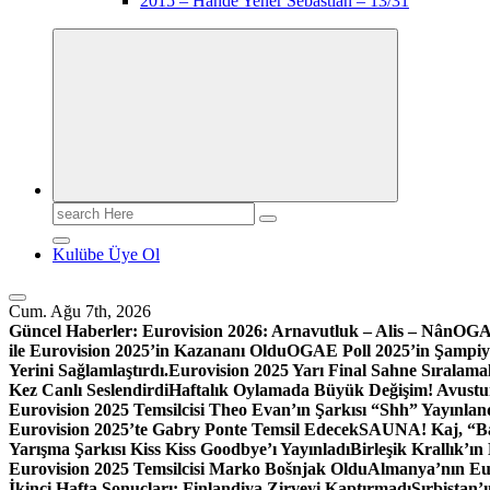
2015 – Hande Yener Sebastian – 13/31
Search
for:
Kulübe Üye Ol
Cum. Ağu 7th, 2026
Güncel Haberler:
Eurovision 2026: Arnavutluk – Alis – Nân
OGAE
ile Eurovision 2025’in Kazananı Oldu
OGAE Poll 2025’in Şampiy
Yerini Sağlamlaştırdı.
Eurovision 2025 Yarı Final Sahne Sıralamal
Kez Canlı Seslendirdi
Haftalık Oylamada Büyük Değişim! Avustury
Eurovision 2025 Temsilcisi Theo Evan’ın Şarkısı “Shh” Yayınlan
Eurovision 2025’te Gabry Ponte Temsil Edecek
SAUNA! Kaj, “Bar
Yarışma Şarkısı Kiss Kiss Goodbye’ı Yayınladı
Birleşik Krallık’
Eurovision 2025 Temsilcisi Marko Bošnjak Oldu
Almanya’nın Eur
İkinci Hafta Sonuçları: Finlandiya Zirveyi Kaptırmadı
Sırbistan’