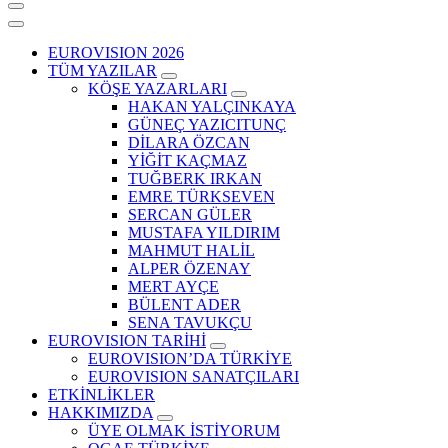
EUROVISION 2026
TÜM YAZILAR
KÖŞE YAZARLARI
HAKAN YALÇINKAYA
GÜNEÇ YAZICITUNÇ
DİLARA ÖZCAN
YİĞİT KAÇMAZ
TUĞBERK IRKAN
EMRE TÜRKSEVEN
SERCAN GÜLER
MUSTAFA YILDIRIM
MAHMUT HALİL
ALPER ÖZENAY
MERT AYÇE
BÜLENT ADER
SENA TAVUKÇU
EUROVISION TARİHİ
EUROVISION’DA TÜRKİYE
EUROVISION SANATÇILARI
ETKİNLİKLER
HAKKIMIZDA
ÜYE OLMAK İSTİYORUM