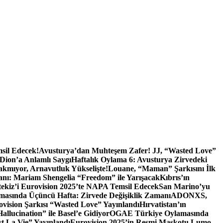
sil Edecek!
Avusturya’dan Muhteşem Zafer! JJ, “Wasted Love”
 Dion’a Anlamlı Saygı
Haftalık Oylama 6: Avusturya Zirvedeki
akmıyor, Arnavutluk Yükselişte!
Louane, “Maman” Şarkısını İlk
anı: Mariam Shengelia “Freedom” ile Yarışacak
Kıbrıs’ın
tekiz’i Eurovision 2025’te NAPA Temsil Edecek
San Marino’yu
asında Üçüncü Hafta: Zirvede Değişiklik Zamanı
ADONXS,
vision Şarkısı “Wasted Love” Yayınlandı
Hırvatistan’ın
allucination” ile Basel’e Gidiyor
OGAE Türkiye Oylamasında
st La Vie” Yayınlandı
Eurovision 2025’in Resmi Maskotu Lumo