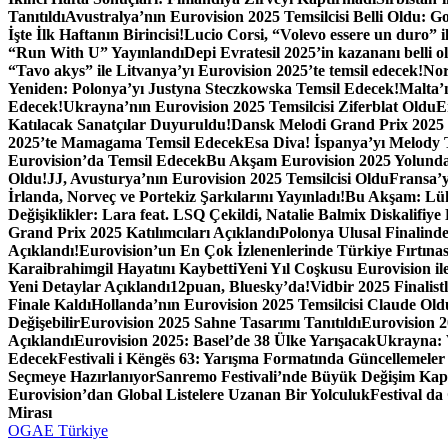
Tanıtıldı
Avustralya’nın Eurovision 2025 Temsilcisi Belli Oldu: 
İşte İlk Haftanın Birincisi!
Lucio Corsi, “Volevo essere un duro” il
“Run With U” Yayınlandı
Depi Evratesil 2025’in kazananı belli 
“Tavo akys” ile Litvanya’yı Eurovision 2025’te temsil edecek!
Nor
Yeniden: Polonya’yı Justyna Steczkowska Temsil Edecek!
Malta’n
Edecek!
Ukrayna’nın Eurovision 2025 Temsilcisi Ziferblat Oldu
E
Katılacak Sanatçılar Duyuruldu!
Dansk Melodi Grand Prix 2025 Ka
2025’te Mamagama Temsil Edecek
Esa Diva! İspanya’yı Melody 
Eurovision’da Temsil Edecek
Bu Akşam Eurovision 2025 Yolunda
Oldu!
JJ, Avusturya’nın Eurovision 2025 Temsilcisi Oldu
Fransa’
İrlanda, Norveç ve Portekiz Şarkılarını Yayınladı!
Bu Akşam: Lüks
Değişiklikler: Lara feat. LSQ Çekildi, Natalie Balmix Diskalifiye 
Grand Prix 2025 Katılımcıları Açıklandı
Polonya Ulusal Finalinde
Açıklandı!
Eurovision’un En Çok İzlenenlerinde Türkiye Fırtınas
Karaibrahimgil Hayatını Kaybetti
Yeni Yıl Coşkusu Eurovision ile
Yeni Detaylar Açıklandı
12puan, Bluesky’da!
Vidbir 2025 Finalistl
Finale Kaldı
Hollanda’nın Eurovision 2025 Temsilcisi Claude Old
Değişebilir
Eurovision 2025 Sahne Tasarımı Tanıtıldı
Eurovision 2
Açıklandı
Eurovision 2025: Basel’de 38 Ülke Yarışacak
Ukrayna: 
Edecek
Festivali i Këngës 63: Yarışma Formatında Güncellemeler 
Seçmeye Hazırlanıyor
Sanremo Festivali’nde Büyük Değişim Kap
Eurovision’dan Global Listelere Uzanan Bir Yolculuk
Festival d
Mirası
OGAE Türkiye