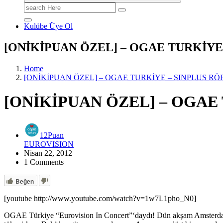
Search
for:
Kulübe Üye Ol
[ONİKİPUAN ÖZEL] – OGAE TURKİYE –
Home
[ONİKİPUAN ÖZEL] – OGAE TURKİYE – SINPLUS RÖPOR
[ONİKİPUAN ÖZEL] – OGAE T
12Puan
EUROVISION
Nisan 22, 2012
1 Comments
Beğen
[youtube http://www.youtube.com/watch?v=1w7L1pho_N0]
OGAE Türkiye “Eurovision In Concert”‘daydı! Dün akşam Amsterdam’ın