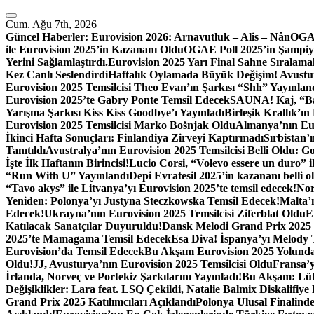
İçeriğe
atla
Cum. Ağu 7th, 2026
Güncel Haberler:
Eurovision 2026: Arnavutluk – Alis – Nân
OGAE
ile Eurovision 2025’in Kazananı Oldu
OGAE Poll 2025’in Şampiy
Yerini Sağlamlaştırdı.
Eurovision 2025 Yarı Final Sahne Sıralamal
Kez Canlı Seslendirdi
Haftalık Oylamada Büyük Değişim! Avustury
Eurovision 2025 Temsilcisi Theo Evan’ın Şarkısı “Shh” Yayınlan
Eurovision 2025’te Gabry Ponte Temsil Edecek
SAUNA! Kaj, “Bar
Yarışma Şarkısı Kiss Kiss Goodbye’ı Yayınladı
Birleşik Krallık’
Eurovision 2025 Temsilcisi Marko Bošnjak Oldu
Almanya’nın Eur
İkinci Hafta Sonuçları: Finlandiya Zirveyi Kaptırmadı
Sırbistan’
Tanıtıldı
Avustralya’nın Eurovision 2025 Temsilcisi Belli Oldu: 
İşte İlk Haftanın Birincisi!
Lucio Corsi, “Volevo essere un duro” il
“Run With U” Yayınlandı
Depi Evratesil 2025’in kazananı belli 
“Tavo akys” ile Litvanya’yı Eurovision 2025’te temsil edecek!
Nor
Yeniden: Polonya’yı Justyna Steczkowska Temsil Edecek!
Malta’n
Edecek!
Ukrayna’nın Eurovision 2025 Temsilcisi Ziferblat Oldu
E
Katılacak Sanatçılar Duyuruldu!
Dansk Melodi Grand Prix 2025 Ka
2025’te Mamagama Temsil Edecek
Esa Diva! İspanya’yı Melody 
Eurovision’da Temsil Edecek
Bu Akşam Eurovision 2025 Yolunda
Oldu!
JJ, Avusturya’nın Eurovision 2025 Temsilcisi Oldu
Fransa’
İrlanda, Norveç ve Portekiz Şarkılarını Yayınladı!
Bu Akşam: Lüks
Değişiklikler: Lara feat. LSQ Çekildi, Natalie Balmix Diskalifiye 
Grand Prix 2025 Katılımcıları Açıklandı
Polonya Ulusal Finalinde