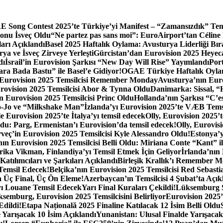
 Song Contest 2025’te Türkiye’yi Manifest – “Zamansızdık” Tem
onu İsveç Oldu
“Ne partez pas sans moi”: EuroAirport’tan Céline
arı Açıklandı
Basel 2025 Haftalık Oylama: Avusturya Liderliği Bır
a ve İsveç Zirveye Yerleşti
Gürcistan’dan Eurovision 2025 Heyec
dı
İsrail’in Eurovision Şarkısı “New Day Will Rise” Yayımlandı
Por
a Bada Bastu” ile Basel’e Gidiyor!
OGAE Türkiye Haftalık Oylam
ın Eurovision 2025 Temsilcisi Remember Monday
Avusturya’nın Euro
ovision 2025 Temsilcisi Abor & Tynna Oldu
Danimarka: Sissal, “H
ın Eurovision 2025 Temsilcisi Princ Oldu
Hollanda’nın Şarkısı “C’e
Go-Jo ve “Milkshake Man”
İzlanda’yı Eurovision 2025’te VÆB Tems
e Eurovision 2025’te İtalya’yı temsil edecek
Olly, Eurovision 2025’
oldu: Parg, Ermenistan’ı Eurovision’da temsil edecek!
Olly, Eurovis
veç’in Eurovision 2025 Temsilcisi Kyle Alessandro Oldu!
Estonya’y
ın Eurovision 2025 Temsilcisi Belli Oldu: Miriana Conte “Kant” il
rika Vikman, Finlandiya’yı Temsil Etmek İçin Geliyor
İrlanda’nın
tılımcıları ve Şarkıları Açıklandı
Birleşik Krallık’ı Remember M
Temsil Edecek!
Belçika’nın Eurovision 2025 Temsilcisi Red Sebasti
 Üç Final, Üç Ön Eleme!
Azerbaycan’ın Temsilcisi 4 Şubat’ta Açık
yı Louane Temsil Edecek
Yarı Final Kuraları Çekildi!
Lüksemburg S
emburg, Eurovision 2025 Temsilcisini Belirliyor
Eurovision 2025’
Edildi!
Etapa Națională 2025 Finaline Katılacak 12 İsim Belli Oldu
 Yarışacak 10 İsim Açıklandı
Yunanistan: Ulusal Finalde Yarışacak