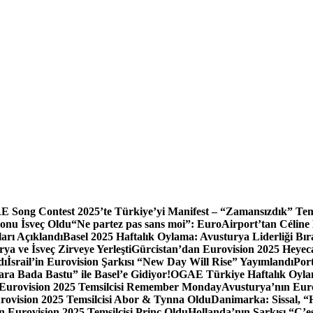
 Song Contest 2025’te Türkiye’yi Manifest – “Zamansızdık” Tem
onu İsveç Oldu
“Ne partez pas sans moi”: EuroAirport’tan Céline
arı Açıklandı
Basel 2025 Haftalık Oylama: Avusturya Liderliği Bır
a ve İsveç Zirveye Yerleşti
Gürcistan’dan Eurovision 2025 Heyec
dı
İsrail’in Eurovision Şarkısı “New Day Will Rise” Yayımlandı
Por
a Bada Bastu” ile Basel’e Gidiyor!
OGAE Türkiye Haftalık Oylam
ın Eurovision 2025 Temsilcisi Remember Monday
Avusturya’nın Euro
ovision 2025 Temsilcisi Abor & Tynna Oldu
Danimarka: Sissal, “H
ın Eurovision 2025 Temsilcisi Princ Oldu
Hollanda’nın Şarkısı “C’e