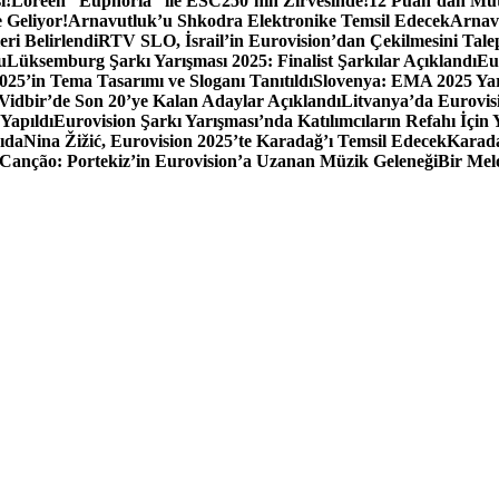
ı!
Loreen “Euphoria” ile ESC250’nin Zirvesinde!
12 Puan’dan Mutl
 Geliyor!
Arnavutluk’u Shkodra Elektronike Temsil Edecek
Arnavu
eri Belirlendi
RTV SLO, İsrail’in Eurovision’dan Çekilmesini Tale
u
Lüksemburg Şarkı Yarışması 2025: Finalist Şarkılar Açıklandı
Eu
025’in Tema Tasarımı ve Sloganı Tanıtıldı
Slovenya: EMA 2025 Yar
Vidbir’de Son 20’ye Kalan Adaylar Açıklandı
Litvanya’da Eurovis
Yapıldı
Eurovision Şarkı Yarışması’nda Katılımcıların Refahı İçin
ıda
Nina Žižić, Eurovision 2025’te Karadağ’ı Temsil Edecek
Karada
a Canção: Portekiz’in Eurovision’a Uzanan Müzik Geleneği
Bir Mel