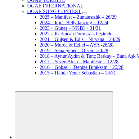
OGAE TÜRKİYE
OGAE INTERNATIONAL
OGAE SONG CONTEST
2025 – Manifest – Zamansızlık – 26/29
2024 – Inji – Bellydancing – 12/24
2023 – Güneş – NKBİ – 31/31
2022 – Kerimcan Durmaz – Peşimde
2021 – Gülşen & Edis – Nirvana – 24/29
2020 – Murda & Ezhel – AYA -26/28
2019 – Sena Şener – Ölsem -20/28
2018 – Aynur Aydın & Tunç Berkay – Bana Aşk V
2017 – Sezen Aksu – Manifesto – 12/28
2016 – Göksel – Denize Bıraksam – 25/28
2015 – Hande Yener Sebastian – 13/31