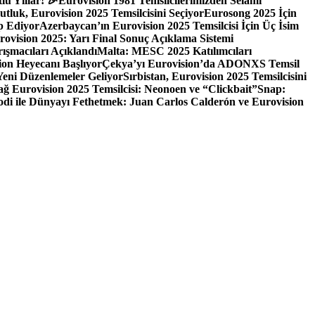
u Yıllar! 🎉
Eurovision 1981 Temsilcilerimizden Selami
tluk, Eurovision 2025 Temsilcisini Seçiyor
Eurosong 2025 İçin
p Ediyor
Azerbaycan’ın Eurovision 2025 Temsilcisi İçin Üç İsim
rovision 2025: Yarı Final Sonuç Açıklama Sistemi
ışmacıları Açıklandı
Malta: MESC 2025 Katılımcıları
ion Heyecanı Başlıyor
Çekya’yı Eurovision’da ADONXS Temsil
 Yeni Düzenlemeler Geliyor
Sırbistan, Eurovision 2025 Temsilcisini
ğ Eurovision 2025 Temsilcisi: Neonoen ve “Clickbait”
Snap:
odi ile Dünyayı Fethetmek: Juan Carlos Calderón ve Eurovision