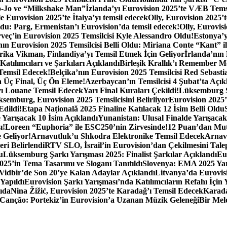
Go-Jo ve “Milkshake Man”
İzlanda’yı Eurovision 2025’te VÆB Tems
e Eurovision 2025’te İtalya’yı temsil edecek
Olly, Eurovision 2025’
oldu: Parg, Ermenistan’ı Eurovision’da temsil edecek!
Olly, Eurovis
veç’in Eurovision 2025 Temsilcisi Kyle Alessandro Oldu!
Estonya’y
ın Eurovision 2025 Temsilcisi Belli Oldu: Miriana Conte “Kant” il
rika Vikman, Finlandiya’yı Temsil Etmek İçin Geliyor
İrlanda’nın
tılımcıları ve Şarkıları Açıklandı
Birleşik Krallık’ı Remember M
Temsil Edecek!
Belçika’nın Eurovision 2025 Temsilcisi Red Sebasti
 Üç Final, Üç Ön Eleme!
Azerbaycan’ın Temsilcisi 4 Şubat’ta Açık
yı Louane Temsil Edecek
Yarı Final Kuraları Çekildi!
Lüksemburg S
emburg, Eurovision 2025 Temsilcisini Belirliyor
Eurovision 2025’
Edildi!
Etapa Națională 2025 Finaline Katılacak 12 İsim Belli Oldu
 Yarışacak 10 İsim Açıklandı
Yunanistan: Ulusal Finalde Yarışacak
ı!
Loreen “Euphoria” ile ESC250’nin Zirvesinde!
12 Puan’dan Mutl
 Geliyor!
Arnavutluk’u Shkodra Elektronike Temsil Edecek
Arnavu
eri Belirlendi
RTV SLO, İsrail’in Eurovision’dan Çekilmesini Tale
u
Lüksemburg Şarkı Yarışması 2025: Finalist Şarkılar Açıklandı
Eu
025’in Tema Tasarımı ve Sloganı Tanıtıldı
Slovenya: EMA 2025 Yar
Vidbir’de Son 20’ye Kalan Adaylar Açıklandı
Litvanya’da Eurovis
Yapıldı
Eurovision Şarkı Yarışması’nda Katılımcıların Refahı İçin
ıda
Nina Žižić, Eurovision 2025’te Karadağ’ı Temsil Edecek
Karada
a Canção: Portekiz’in Eurovision’a Uzanan Müzik Geleneği
Bir Mel