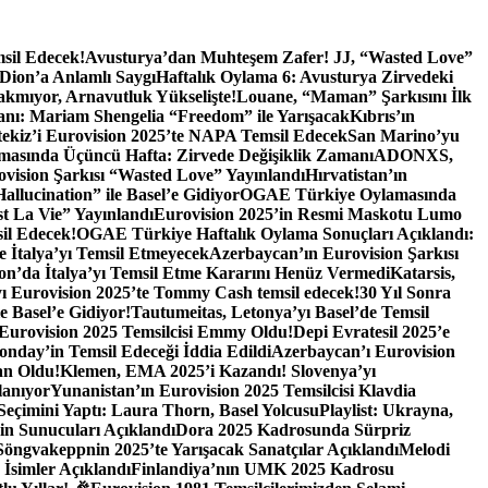
sil Edecek!
Avusturya’dan Muhteşem Zafer! JJ, “Wasted Love”
 Dion’a Anlamlı Saygı
Haftalık Oylama 6: Avusturya Zirvedeki
akmıyor, Arnavutluk Yükselişte!
Louane, “Maman” Şarkısını İlk
anı: Mariam Shengelia “Freedom” ile Yarışacak
Kıbrıs’ın
tekiz’i Eurovision 2025’te NAPA Temsil Edecek
San Marino’yu
asında Üçüncü Hafta: Zirvede Değişiklik Zamanı
ADONXS,
vision Şarkısı “Wasted Love” Yayınlandı
Hırvatistan’ın
allucination” ile Basel’e Gidiyor
OGAE Türkiye Oylamasında
st La Vie” Yayınlandı
Eurovision 2025’in Resmi Maskotu Lumo
il Edecek!
OGAE Türkiye Haftalık Oylama Sonuçları Açıklandı:
te İtalya’yı Temsil Etmeyecek
Azerbaycan’ın Eurovision Şarkısı
ion’da İtalya’yı Temsil Etme Kararını Henüz Vermedi
Katarsis,
ı Eurovision 2025’te Tommy Cash temsil edecek!
30 Yıl Sonra
e Basel’e Gidiyor!
Tautumeitas, Letonya’yı Basel’de Temsil
 Eurovision 2025 Temsilcisi Emmy Oldu!
Depi Evratesil 2025’e
onday’in Temsil Edeceği İddia Edildi
Azerbaycan’ı Eurovision
an Oldu!
Klemen, EMA 2025’i Kazandı! Slovenya’yı
lanıyor
Yunanistan’ın Eurovision 2025 Temsilcisi Klavdia
eçimini Yaptı: Laura Thorn, Basel Yolcusu
Playlist: Ukrayna,
in Sunucuları Açıklandı
Dora 2025 Kadrosunda Sürpriz
Söngvakeppnin 2025’te Yarışacak Sanatçılar Açıklandı
Melodi
 İsimler Açıklandı
Finlandiya’nın UMK 2025 Kadrosu