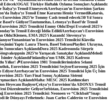
il Edecek!
OGAE Türkiye Haftalık Oylama Sonuçları Açıklandı:
te İtalya’yı Temsil Etmeyecek
Azerbaycan’ın Eurovision Şarkısı
ion’da İtalya’yı Temsil Etme Kararını Henüz Vermedi
Katarsis,
ı Eurovision 2025’te Tommy Cash temsil edecek!
30 Yıl Sonra
e Basel’e Gidiyor!
Tautumeitas, Letonya’yı Basel’de Temsil
 Eurovision 2025 Temsilcisi Emmy Oldu!
Depi Evratesil 2025’e
onday’in Temsil Edeceği İddia Edildi
Azerbaycan’ı Eurovision
an Oldu!
Klemen, EMA 2025’i Kazandı! Slovenya’yı
lanıyor
Yunanistan’ın Eurovision 2025 Temsilcisi Klavdia
eçimini Yaptı: Laura Thorn, Basel Yolcusu
Playlist: Ukrayna,
in Sunucuları Açıklandı
Dora 2025 Kadrosunda Sürpriz
Söngvakeppnin 2025’te Yarışacak Sanatçılar Açıklandı
Melodi
 İsimler Açıklandı
Finlandiya’nın UMK 2025 Kadrosu
u Yıllar! 🎉
Eurovision 1981 Temsilcilerimizden Selami
tluk, Eurovision 2025 Temsilcisini Seçiyor
Eurosong 2025 İçin
p Ediyor
Azerbaycan’ın Eurovision 2025 Temsilcisi İçin Üç İsim
rovision 2025: Yarı Final Sonuç Açıklama Sistemi
ışmacıları Açıklandı
Malta: MESC 2025 Katılımcıları
ion Heyecanı Başlıyor
Çekya’yı Eurovision’da ADONXS Temsil
 Yeni Düzenlemeler Geliyor
Sırbistan, Eurovision 2025 Temsilcisini
ğ Eurovision 2025 Temsilcisi: Neonoen ve “Clickbait”
Snap:
odi ile Dünyayı Fethetmek: Juan Carlos Calderón ve Eurovision