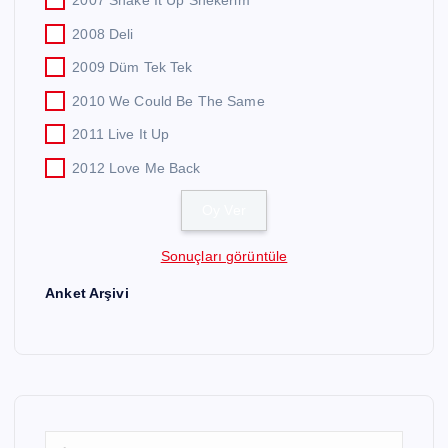
2007 Shake It Up Shekerim
2008 Deli
2009 Düm Tek Tek
2010 We Could Be The Same
2011 Live It Up
2012 Love Me Back
Sonuçları görüntüle
Anket Arşivi
A