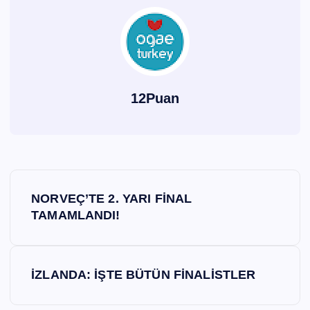
12Puan
Y
NORVEÇ’TE 2. YARI FİNAL
a
TAMAMLANDI!
z
İZLANDA: İŞTE BÜTÜN FİNALİSTLER
ı