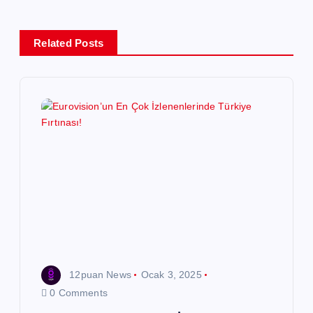
g
e
Related Posts
z
i
n
m
e
s
12puan News
Ocak 3, 2025
i
0 Comments