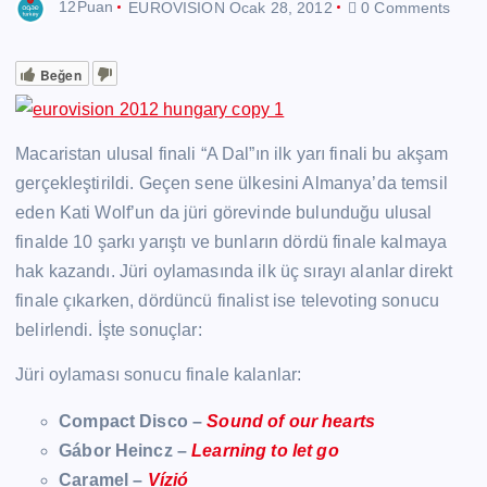
12Puan
EUROVISION
Ocak 28, 2012
0 Comments
Beğen
Macaristan ulusal finali “A Dal”ın ilk yarı finali bu akşam
gerçekleştirildi. Geçen sene ülkesini Almanya’da temsil
eden Kati Wolf’un da jüri görevinde bulunduğu ulusal
finalde 10 şarkı yarıştı ve bunların dördü finale kalmaya
hak kazandı. Jüri oylamasında ilk üç sırayı alanlar direkt
finale çıkarken, dördüncü finalist ise televoting sonucu
belirlendi. İşte sonuçlar:
Jüri oylaması sonucu finale kalanlar:
Compact Disco –
Sound of our hearts
Gábor Heincz –
Learning to let go
Caramel –
Vízió