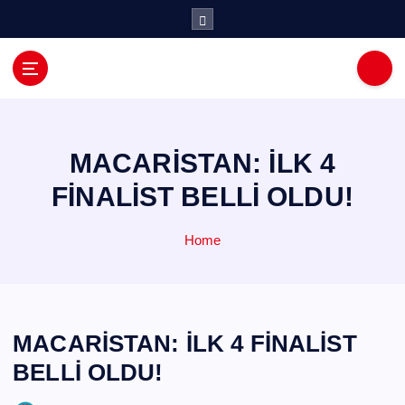
İ
ç
e
r
i
ğ
e
a
MACARİSTAN: İLK 4
t
FİNALİST BELLİ OLDU!
l
a
Home
MACARİSTAN: İLK 4 FİNALİST
BELLİ OLDU!