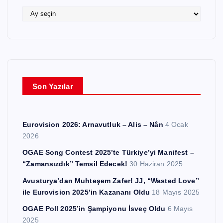
e
A
r
r
ş
i
v
l
e
Son Yazılar
r
Eurovision 2026: Arnavutluk – Alis – Nân
4 Ocak
2026
OGAE Song Contest 2025’te Türkiye’yi Manifest –
“Zamansızdık” Temsil Edecek!
30 Haziran 2025
Avusturya’dan Muhteşem Zafer! JJ, “Wasted Love”
ile Eurovision 2025’in Kazananı Oldu
18 Mayıs 2025
OGAE Poll 2025’in Şampiyonu İsveç Oldu
6 Mayıs
2025