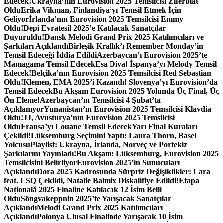
Edecek!
Ukrayna’nın Eurovision 2025 Temsilcisi Ziferblat
Oldu
Erika Vikman, Finlandiya’yı Temsil Etmek İçin
Geliyor
İrlanda’nın Eurovision 2025 Temsilcisi Emmy
Oldu!
Depi Evratesil 2025’e Katılacak Sanatçılar
Duyuruldu!
Dansk Melodi Grand Prix 2025 Katılımcıları ve
Şarkıları Açıklandı
Birleşik Krallık’ı Remember Monday’in
Temsil Edeceği İddia Edildi
Azerbaycan’ı Eurovision 2025’te
Mamagama Temsil Edecek
Esa Diva! İspanya’yı Melody Temsil
Edecek!
Belçika’nın Eurovision 2025 Temsilcisi Red Sebastian
Oldu!
Klemen, EMA 2025’i Kazandı! Slovenya’yı Eurovision’da
Temsil Edecek
Bu Akşam Eurovision 2025 Yolunda Üç Final, Üç
Ön Eleme!
Azerbaycan’ın Temsilcisi 4 Şubat’ta
Açıklanıyor
Yunanistan’ın Eurovision 2025 Temsilcisi Klavdia
Oldu!
JJ, Avusturya’nın Eurovision 2025 Temsilcisi
Oldu
Fransa’yı Louane Temsil Edecek
Yarı Final Kuraları
Çekildi!
Lüksemburg Seçimini Yaptı: Laura Thorn, Basel
Yolcusu
Playlist: Ukrayna, İrlanda, Norveç ve Portekiz
Şarkılarını Yayınladı!
Bu Akşam: Lüksemburg, Eurovision 2025
Temsilcisini Belirliyor
Eurovision 2025’in Sunucuları
Açıklandı
Dora 2025 Kadrosunda Sürpriz Değişiklikler: Lara
feat. LSQ Çekildi, Natalie Balmix Diskalifiye Edildi!
Etapa
Națională 2025 Finaline Katılacak 12 İsim Belli
Oldu
Söngvakeppnin 2025’te Yarışacak Sanatçılar
Açıklandı
Melodi Grand Prix 2025 Katılımcıları
Açıklandı
Polonya Ulusal Finalinde Yarışacak 10 İsim