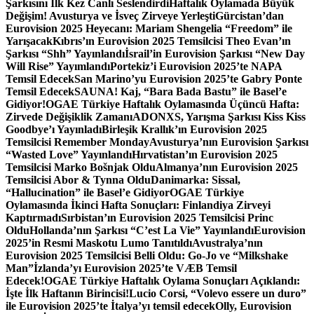
Şarkısını İlk Kez Canlı Seslendirdi
Haftalık Oylamada Büyük
Değişim! Avusturya ve İsveç Zirveye Yerleşti
Gürcistan’dan
Eurovision 2025 Heyecanı: Mariam Shengelia “Freedom” ile
Yarışacak
Kıbrıs’ın Eurovision 2025 Temsilcisi Theo Evan’ın
Şarkısı “Shh” Yayınlandı
İsrail’in Eurovision Şarkısı “New Day
Will Rise” Yayımlandı
Portekiz’i Eurovision 2025’te NAPA
Temsil Edecek
San Marino’yu Eurovision 2025’te Gabry Ponte
Temsil Edecek
SAUNA! Kaj, “Bara Bada Bastu” ile Basel’e
Gidiyor!
OGAE Türkiye Haftalık Oylamasında Üçüncü Hafta:
Zirvede Değişiklik Zamanı
ADONXS, Yarışma Şarkısı Kiss Kiss
Goodbye’ı Yayınladı
Birleşik Krallık’ın Eurovision 2025
Temsilcisi Remember Monday
Avusturya’nın Eurovision Şarkısı
“Wasted Love” Yayınlandı
Hırvatistan’ın Eurovision 2025
Temsilcisi Marko Bošnjak Oldu
Almanya’nın Eurovision 2025
Temsilcisi Abor & Tynna Oldu
Danimarka: Sissal,
“Hallucination” ile Basel’e Gidiyor
OGAE Türkiye
Oylamasında İkinci Hafta Sonuçları: Finlandiya Zirveyi
Kaptırmadı
Sırbistan’ın Eurovision 2025 Temsilcisi Princ
Oldu
Hollanda’nın Şarkısı “C’est La Vie” Yayınlandı
Eurovision
2025’in Resmi Maskotu Lumo Tanıtıldı
Avustralya’nın
Eurovision 2025 Temsilcisi Belli Oldu: Go-Jo ve “Milkshake
Man”
İzlanda’yı Eurovision 2025’te VÆB Temsil
Edecek!
OGAE Türkiye Haftalık Oylama Sonuçları Açıklandı:
İşte İlk Haftanın Birincisi!
Lucio Corsi, “Volevo essere un duro”
ile Eurovision 2025’te İtalya’yı temsil edecek
Olly, Eurovision