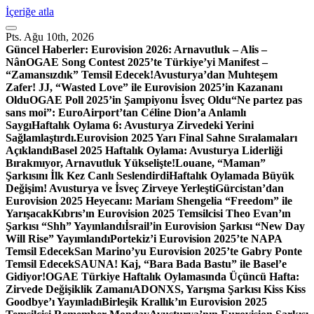
İçeriğe atla
Pts. Ağu 10th, 2026
Güncel Haberler:
Eurovision 2026: Arnavutluk – Alis –
Nân
OGAE Song Contest 2025’te Türkiye’yi Manifest –
“Zamansızdık” Temsil Edecek!
Avusturya’dan Muhteşem
Zafer! JJ, “Wasted Love” ile Eurovision 2025’in Kazananı
Oldu
OGAE Poll 2025’in Şampiyonu İsveç Oldu
“Ne partez pas
sans moi”: EuroAirport’tan Céline Dion’a Anlamlı
Saygı
Haftalık Oylama 6: Avusturya Zirvedeki Yerini
Sağlamlaştırdı.
Eurovision 2025 Yarı Final Sahne Sıralamaları
Açıklandı
Basel 2025 Haftalık Oylama: Avusturya Liderliği
Bırakmıyor, Arnavutluk Yükselişte!
Louane, “Maman”
Şarkısını İlk Kez Canlı Seslendirdi
Haftalık Oylamada Büyük
Değişim! Avusturya ve İsveç Zirveye Yerleşti
Gürcistan’dan
Eurovision 2025 Heyecanı: Mariam Shengelia “Freedom” ile
Yarışacak
Kıbrıs’ın Eurovision 2025 Temsilcisi Theo Evan’ın
Şarkısı “Shh” Yayınlandı
İsrail’in Eurovision Şarkısı “New Day
Will Rise” Yayımlandı
Portekiz’i Eurovision 2025’te NAPA
Temsil Edecek
San Marino’yu Eurovision 2025’te Gabry Ponte
Temsil Edecek
SAUNA! Kaj, “Bara Bada Bastu” ile Basel’e
Gidiyor!
OGAE Türkiye Haftalık Oylamasında Üçüncü Hafta:
Zirvede Değişiklik Zamanı
ADONXS, Yarışma Şarkısı Kiss Kiss
Goodbye’ı Yayınladı
Birleşik Krallık’ın Eurovision 2025