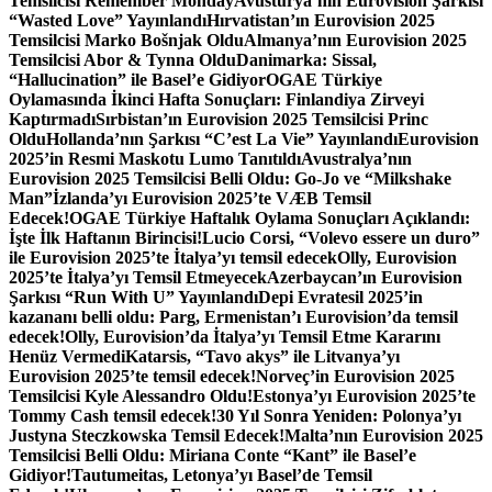
Temsilcisi Remember Monday
Avusturya’nın Eurovision Şarkısı
“Wasted Love” Yayınlandı
Hırvatistan’ın Eurovision 2025
Temsilcisi Marko Bošnjak Oldu
Almanya’nın Eurovision 2025
Temsilcisi Abor & Tynna Oldu
Danimarka: Sissal,
“Hallucination” ile Basel’e Gidiyor
OGAE Türkiye
Oylamasında İkinci Hafta Sonuçları: Finlandiya Zirveyi
Kaptırmadı
Sırbistan’ın Eurovision 2025 Temsilcisi Princ
Oldu
Hollanda’nın Şarkısı “C’est La Vie” Yayınlandı
Eurovision
2025’in Resmi Maskotu Lumo Tanıtıldı
Avustralya’nın
Eurovision 2025 Temsilcisi Belli Oldu: Go-Jo ve “Milkshake
Man”
İzlanda’yı Eurovision 2025’te VÆB Temsil
Edecek!
OGAE Türkiye Haftalık Oylama Sonuçları Açıklandı:
İşte İlk Haftanın Birincisi!
Lucio Corsi, “Volevo essere un duro”
ile Eurovision 2025’te İtalya’yı temsil edecek
Olly, Eurovision
2025’te İtalya’yı Temsil Etmeyecek
Azerbaycan’ın Eurovision
Şarkısı “Run With U” Yayınlandı
Depi Evratesil 2025’in
kazananı belli oldu: Parg, Ermenistan’ı Eurovision’da temsil
edecek!
Olly, Eurovision’da İtalya’yı Temsil Etme Kararını
Henüz Vermedi
Katarsis, “Tavo akys” ile Litvanya’yı
Eurovision 2025’te temsil edecek!
Norveç’in Eurovision 2025
Temsilcisi Kyle Alessandro Oldu!
Estonya’yı Eurovision 2025’te
Tommy Cash temsil edecek!
30 Yıl Sonra Yeniden: Polonya’yı
Justyna Steczkowska Temsil Edecek!
Malta’nın Eurovision 2025
Temsilcisi Belli Oldu: Miriana Conte “Kant” ile Basel’e
Gidiyor!
Tautumeitas, Letonya’yı Basel’de Temsil