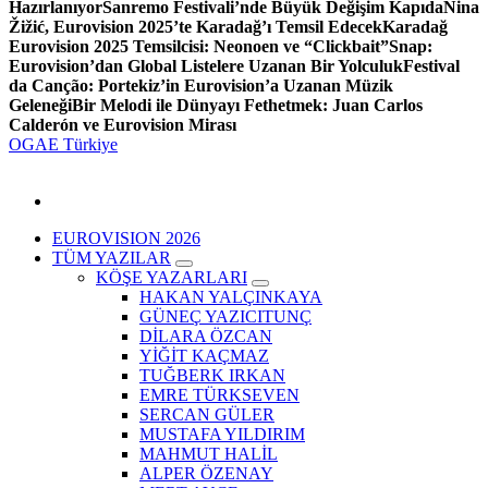
Hazırlanıyor
Sanremo Festivali’nde Büyük Değişim Kapıda
Nina
Žižić, Eurovision 2025’te Karadağ’ı Temsil Edecek
Karadağ
Eurovision 2025 Temsilcisi: Neonoen ve “Clickbait”
Snap:
Eurovision’dan Global Listelere Uzanan Bir Yolculuk
Festival
da Canção: Portekiz’in Eurovision’a Uzanan Müzik
Geleneği
Bir Melodi ile Dünyayı Fethetmek: Juan Carlos
Calderón ve Eurovision Mirası
OGAE Türkiye
EUROVISION 2026
TÜM YAZILAR
KÖŞE YAZARLARI
HAKAN YALÇINKAYA
GÜNEÇ YAZICITUNÇ
DİLARA ÖZCAN
YİĞİT KAÇMAZ
TUĞBERK IRKAN
EMRE TÜRKSEVEN
SERCAN GÜLER
MUSTAFA YILDIRIM
MAHMUT HALİL
ALPER ÖZENAY