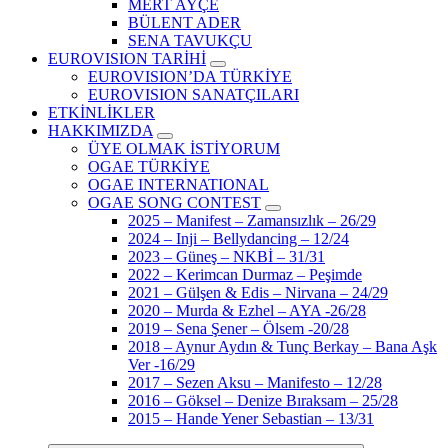
MERT AYÇE
BÜLENT ADER
SENA TAVUKÇU
EUROVISION TARİHİ
EUROVISION’DA TÜRKİYE
EUROVISION SANATÇILARI
ETKİNLİKLER
HAKKIMIZDA
ÜYE OLMAK İSTİYORUM
OGAE TÜRKİYE
OGAE INTERNATIONAL
OGAE SONG CONTEST
2025 – Manifest – Zamansızlık – 26/29
2024 – Inji – Bellydancing – 12/24
2023 – Güneş – NKBİ – 31/31
2022 – Kerimcan Durmaz – Peşimde
2021 – Gülşen & Edis – Nirvana – 24/29
2020 – Murda & Ezhel – AYA -26/28
2019 – Sena Şener – Ölsem -20/28
2018 – Aynur Aydın & Tunç Berkay – Bana Aşk
Ver -16/29
2017 – Sezen Aksu – Manifesto – 12/28
2016 – Göksel – Denize Bıraksam – 25/28
2015 – Hande Yener Sebastian – 13/31