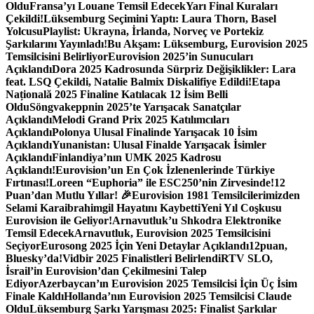
Oldu
Fransa’yı Louane Temsil Edecek
Yarı Final Kuraları
Çekildi!
Lüksemburg Seçimini Yaptı: Laura Thorn, Basel
Yolcusu
Playlist: Ukrayna, İrlanda, Norveç ve Portekiz
Şarkılarını Yayınladı!
Bu Akşam: Lüksemburg, Eurovision 2025
Temsilcisini Belirliyor
Eurovision 2025’in Sunucuları
Açıklandı
Dora 2025 Kadrosunda Sürpriz Değişiklikler: Lara
feat. LSQ Çekildi, Natalie Balmix Diskalifiye Edildi!
Etapa
Națională 2025 Finaline Katılacak 12 İsim Belli
Oldu
Söngvakeppnin 2025’te Yarışacak Sanatçılar
Açıklandı
Melodi Grand Prix 2025 Katılımcıları
Açıklandı
Polonya Ulusal Finalinde Yarışacak 10 İsim
Açıklandı
Yunanistan: Ulusal Finalde Yarışacak İsimler
Açıklandı
Finlandiya’nın UMK 2025 Kadrosu
Açıklandı!
Eurovision’un En Çok İzlenenlerinde Türkiye
Fırtınası!
Loreen “Euphoria” ile ESC250’nin Zirvesinde!
12
Puan’dan Mutlu Yıllar! 🎉
Eurovision 1981 Temsilcilerimizden
Selami Karaibrahimgil Hayatını Kaybetti
Yeni Yıl Coşkusu
Eurovision ile Geliyor!
Arnavutluk’u Shkodra Elektronike
Temsil Edecek
Arnavutluk, Eurovision 2025 Temsilcisini
Seçiyor
Eurosong 2025 İçin Yeni Detaylar Açıklandı
12puan,
Bluesky’da!
Vidbir 2025 Finalistleri Belirlendi
RTV SLO,
İsrail’in Eurovision’dan Çekilmesini Talep
Ediyor
Azerbaycan’ın Eurovision 2025 Temsilcisi İçin Üç İsim
Finale Kaldı
Hollanda’nın Eurovision 2025 Temsilcisi Claude
Oldu
Lüksemburg Şarkı Yarışması 2025: Finalist Şarkılar