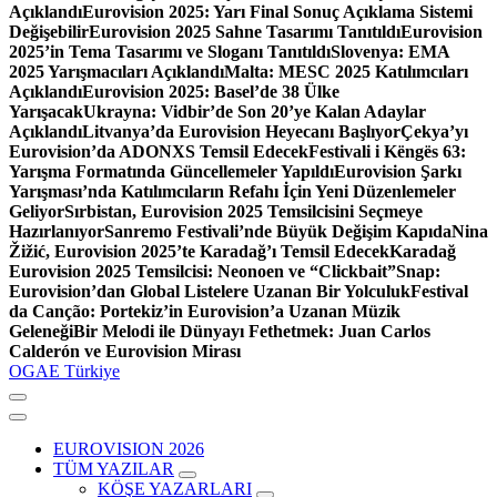
Açıklandı
Eurovision 2025: Yarı Final Sonuç Açıklama Sistemi
Değişebilir
Eurovision 2025 Sahne Tasarımı Tanıtıldı
Eurovision
2025’in Tema Tasarımı ve Sloganı Tanıtıldı
Slovenya: EMA
2025 Yarışmacıları Açıklandı
Malta: MESC 2025 Katılımcıları
Açıklandı
Eurovision 2025: Basel’de 38 Ülke
Yarışacak
Ukrayna: Vidbir’de Son 20’ye Kalan Adaylar
Açıklandı
Litvanya’da Eurovision Heyecanı Başlıyor
Çekya’yı
Eurovision’da ADONXS Temsil Edecek
Festivali i Këngës 63:
Yarışma Formatında Güncellemeler Yapıldı
Eurovision Şarkı
Yarışması’nda Katılımcıların Refahı İçin Yeni Düzenlemeler
Geliyor
Sırbistan, Eurovision 2025 Temsilcisini Seçmeye
Hazırlanıyor
Sanremo Festivali’nde Büyük Değişim Kapıda
Nina
Žižić, Eurovision 2025’te Karadağ’ı Temsil Edecek
Karadağ
Eurovision 2025 Temsilcisi: Neonoen ve “Clickbait”
Snap:
Eurovision’dan Global Listelere Uzanan Bir Yolculuk
Festival
da Canção: Portekiz’in Eurovision’a Uzanan Müzik
Geleneği
Bir Melodi ile Dünyayı Fethetmek: Juan Carlos
Calderón ve Eurovision Mirası
OGAE Türkiye
EUROVISION 2026
TÜM YAZILAR
KÖŞE YAZARLARI