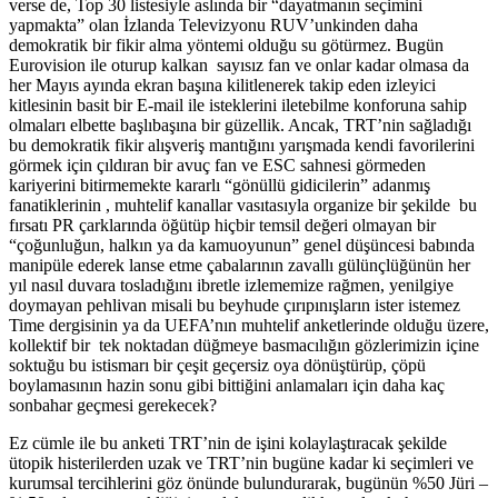
verse de, Top 30 listesiyle aslında bir “dayatmanın seçimini
yapmakta” olan İzlanda Televizyonu RUV’unkinden daha
demokratik bir fikir alma yöntemi olduğu su götürmez. Bugün
Eurovision ile oturup kalkan sayısız fan ve onlar kadar olmasa da
her Mayıs ayında ekran başına kilitlenerek takip eden izleyici
kitlesinin basit bir E-mail ile isteklerini iletebilme konforuna sahip
olmaları elbette başlıbaşına bir güzellik. Ancak, TRT’nin sağladığı
bu demokratik fikir alışveriş mantığını yarışmada kendi favorilerini
görmek için çıldıran bir avuç fan ve ESC sahnesi görmeden
kariyerini bitirmemekte kararlı “gönüllü gidicilerin” adanmış
fanatiklerinin , muhtelif kanallar vasıtasıyla organize bir şekilde bu
fırsatı PR çarklarında öğütüp hiçbir temsil değeri olmayan bir
“çoğunluğun, halkın ya da kamuoyunun” genel düşüncesi babında
manipüle ederek lanse etme çabalarının zavallı gülünçlüğünün her
yıl nasıl duvara tosladığını ibretle izlememize rağmen, yenilgiye
doymayan pehlivan misali bu beyhude çırıpınışların ister istemez
Time dergisinin ya da UEFA’nın muhtelif anketlerinde olduğu üzere,
kollektif bir tek noktadan düğmeye basmacılığın gözlerimizin içine
soktuğu bu istismarı bir çeşit geçersiz oya dönüştürüp, çöpü
boylamasının hazin sonu gibi bittiğini anlamaları için daha kaç
sonbahar geçmesi gerekecek?
Ez cümle ile bu anketi TRT’nin de işini kolaylaştıracak şekilde
ütopik histerilerden uzak ve TRT’nin bugüne kadar ki seçimleri ve
kurumsal tercihlerini göz önünde bulundurarak, bugünün %50 Jüri –