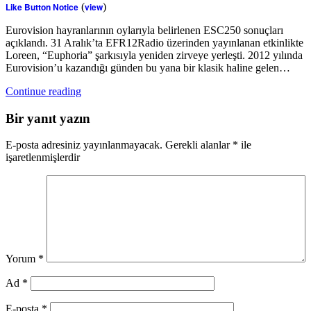
Like Button Notice
(
view
)
Eurovision hayranlarının oylarıyla belirlenen ESC250 sonuçları
açıklandı. 31 Aralık’ta EFR12Radio üzerinden yayınlanan etkinlikte
Loreen, “Euphoria” şarkısıyla yeniden zirveye yerleşti. 2012 yılında
Eurovision’u kazandığı günden bu yana bir klasik haline gelen…
Continue reading
Bir yanıt yazın
E-posta adresiniz yayınlanmayacak.
Gerekli alanlar
*
ile
işaretlenmişlerdir
Yorum
*
Ad
*
E-posta
*