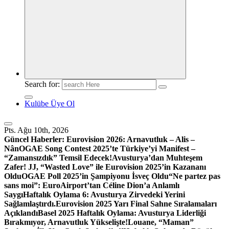
Search for:
Kulübe Üye Ol
Pts. Ağu 10th, 2026
Güncel Haberler:
Eurovision 2026: Arnavutluk – Alis –
Nân
OGAE Song Contest 2025’te Türkiye’yi Manifest –
“Zamansızdık” Temsil Edecek!
Avusturya’dan Muhteşem
Zafer! JJ, “Wasted Love” ile Eurovision 2025’in Kazananı
Oldu
OGAE Poll 2025’in Şampiyonu İsveç Oldu
“Ne partez pas
sans moi”: EuroAirport’tan Céline Dion’a Anlamlı
Saygı
Haftalık Oylama 6: Avusturya Zirvedeki Yerini
Sağlamlaştırdı.
Eurovision 2025 Yarı Final Sahne Sıralamaları
Açıklandı
Basel 2025 Haftalık Oylama: Avusturya Liderliği
Bırakmıyor, Arnavutluk Yükselişte!
Louane, “Maman”