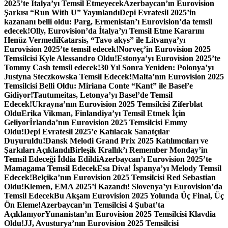
2025’te İtalya’yı Temsil Etmeyecek
Azerbaycan’ın Eurovision
Şarkısı “Run With U” Yayınlandı
Depi Evratesil 2025’in
kazananı belli oldu: Parg, Ermenistan’ı Eurovision’da temsil
edecek!
Olly, Eurovision’da İtalya’yı Temsil Etme Kararını
Henüz Vermedi
Katarsis, “Tavo akys” ile Litvanya’yı
Eurovision 2025’te temsil edecek!
Norveç’in Eurovision 2025
Temsilcisi Kyle Alessandro Oldu!
Estonya’yı Eurovision 2025’te
Tommy Cash temsil edecek!
30 Yıl Sonra Yeniden: Polonya’yı
Justyna Steczkowska Temsil Edecek!
Malta’nın Eurovision 2025
Temsilcisi Belli Oldu: Miriana Conte “Kant” ile Basel’e
Gidiyor!
Tautumeitas, Letonya’yı Basel’de Temsil
Edecek!
Ukrayna’nın Eurovision 2025 Temsilcisi Ziferblat
Oldu
Erika Vikman, Finlandiya’yı Temsil Etmek İçin
Geliyor
İrlanda’nın Eurovision 2025 Temsilcisi Emmy
Oldu!
Depi Evratesil 2025’e Katılacak Sanatçılar
Duyuruldu!
Dansk Melodi Grand Prix 2025 Katılımcıları ve
Şarkıları Açıklandı
Birleşik Krallık’ı Remember Monday’in
Temsil Edeceği İddia Edildi
Azerbaycan’ı Eurovision 2025’te
Mamagama Temsil Edecek
Esa Diva! İspanya’yı Melody Temsil
Edecek!
Belçika’nın Eurovision 2025 Temsilcisi Red Sebastian
Oldu!
Klemen, EMA 2025’i Kazandı! Slovenya’yı Eurovision’da
Temsil Edecek
Bu Akşam Eurovision 2025 Yolunda Üç Final, Üç
Ön Eleme!
Azerbaycan’ın Temsilcisi 4 Şubat’ta
Açıklanıyor
Yunanistan’ın Eurovision 2025 Temsilcisi Klavdia
Oldu!
JJ, Avusturya’nın Eurovision 2025 Temsilcisi