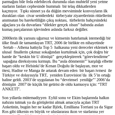
parmağını bile feda edebilecek durumda olan muhtelif yeni yetme
starların fanları cephesinde hummalı bir telaş dikkatlerden
kaçmıyor. Tıpkı sünnet ya da düğün mevsiminde konvoyların ilk
durakları olan civar semtlerdeki türbe/yatır ziyaretlerinin ritüellerini
anımsatan bu hareketliliğin çıkış noktası, türbelerin bahçesindeki
ağaçlara ya da duvarlara “dilekler gerçek olsun” babında asılan
kumaş parçalarının işlevinden aslında farksız değiller.
2000lerin ilk yarısını uğursuz ve kimsenin hatırlamak istemediği bir
ülke finali ile tamamlayan TRT, 2006 ile birlikte en nihayetinde
Sertab – Athena hattıyla Top 5 halkasına yeni dereceler eklemek ve
ulusal finallerin çıkmaz sokağından kurtulmak için, çok doğru bir
hamle ile “keskin bir U dönüşü” gerçekleştirerek “görevlendirme”
sapağına direksiyonu kırmıştı. Bu “asıla dönmenin”’ karşılığı elbette
başarı oldu ve Helsinki’de Kenan Doğulu ile başlayan, mor ve
ötesi, Hadise ve Manga ile artarak devam eden bir başarı ivmesi ile
Türkiye ve dolayısıyla TRT, yeniden Eurovision’da ilk 5’in ortağı
haline geldi. 2003’de uygulanan bu “devrimsel yeniliğe”’ 2006’da
dönüşün 2007’de küçük bir getirisi de oldu kamuoyu için: “TRT
ANKETİ”.
Son yıllarda mütemadiyyen Eylül sonu ve Ekim başlarında halkın
nabzını tutmak ya da görüşlerini almak amacıyla açılan TRT
Anketinin, bugün her ne kadar Björk, Emilliana Torriani ya da Sigur
Ros gibi ülkenin en büyük ve uluslararası ikon ve starlarına yer