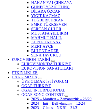
HAKAN YALÇINKAYA
GÜNEÇ YAZICITUNÇ
DİLARA ÖZCAN
YİĞİT KAÇMAZ
TUĞBERK IRKAN
EMRE TÜRKSEVEN
SERCAN GÜLER
MUSTAFA YILDIRIM
MAHMUT HALİL
ALPER ÖZENAY
MERT AYÇE
BÜLENT ADER
SENA TAVUKÇU
EUROVISION TARİHİ
EUROVISION’DA TÜRKİYE
EUROVISION SANATÇILARI
ETKİNLİKLER
HAKKIMIZDA
ÜYE OLMAK İSTİYORUM
OGAE TÜRKİYE
OGAE INTERNATIONAL
OGAE SONG CONTEST
2025 – Manifest – Zamansızlık – 26/29
2024 – Inji – Bellydancing – 12/24
2023 – Güneş – NKBİ – 31/31