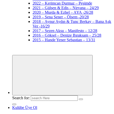
2022 – Kerimcan Durmaz – Peşimde
2021 – Gülşen & Edis – Nirvana – 24/29
2020 – Murda & Ezhel – AYA -26/28
2019 – Sena Şener – Ölsem -20/28
2018 – Aynur Aydın & Tunç Berkay – Bana Aşk
Ver -16/29
2017 – Sezen Aksu – Manifesto – 12/28
2016 – Göksel – Denize Bıraksam – 25/28
2015 – Hande Yener Sebastian – 13/31
Search for:
Kulübe Üye Ol