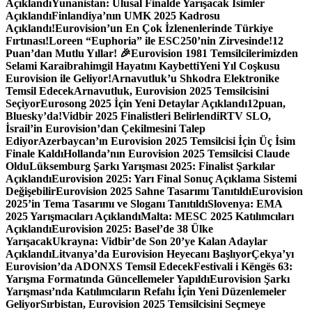
Açıklandı
Yunanistan: Ulusal Finalde Yarışacak İsimler
Açıklandı
Finlandiya’nın UMK 2025 Kadrosu
Açıklandı!
Eurovision’un En Çok İzlenenlerinde Türkiye
Fırtınası!
Loreen “Euphoria” ile ESC250’nin Zirvesinde!
12
Puan’dan Mutlu Yıllar! 🎉
Eurovision 1981 Temsilcilerimizden
Selami Karaibrahimgil Hayatını Kaybetti
Yeni Yıl Coşkusu
Eurovision ile Geliyor!
Arnavutluk’u Shkodra Elektronike
Temsil Edecek
Arnavutluk, Eurovision 2025 Temsilcisini
Seçiyor
Eurosong 2025 İçin Yeni Detaylar Açıklandı
12puan,
Bluesky’da!
Vidbir 2025 Finalistleri Belirlendi
RTV SLO,
İsrail’in Eurovision’dan Çekilmesini Talep
Ediyor
Azerbaycan’ın Eurovision 2025 Temsilcisi İçin Üç İsim
Finale Kaldı
Hollanda’nın Eurovision 2025 Temsilcisi Claude
Oldu
Lüksemburg Şarkı Yarışması 2025: Finalist Şarkılar
Açıklandı
Eurovision 2025: Yarı Final Sonuç Açıklama Sistemi
Değişebilir
Eurovision 2025 Sahne Tasarımı Tanıtıldı
Eurovision
2025’in Tema Tasarımı ve Sloganı Tanıtıldı
Slovenya: EMA
2025 Yarışmacıları Açıklandı
Malta: MESC 2025 Katılımcıları
Açıklandı
Eurovision 2025: Basel’de 38 Ülke
Yarışacak
Ukrayna: Vidbir’de Son 20’ye Kalan Adaylar
Açıklandı
Litvanya’da Eurovision Heyecanı Başlıyor
Çekya’yı
Eurovision’da ADONXS Temsil Edecek
Festivali i Këngës 63:
Yarışma Formatında Güncellemeler Yapıldı
Eurovision Şarkı
Yarışması’nda Katılımcıların Refahı İçin Yeni Düzenlemeler
Geliyor
Sırbistan, Eurovision 2025 Temsilcisini Seçmeye