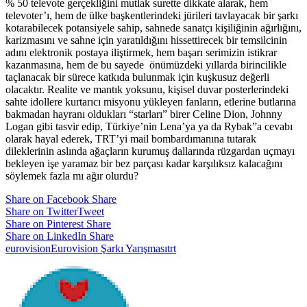
% 50 televote gerçekliğini mutlak surette dikkate alarak, hem
televoter’ı, hem de ülke başkentlerindeki jürileri tavlayacak bir şarkı
kotarabilecek potansiyele sahip, sahnede sanatçı kişiliğinin ağırlığını,
karizmasını ve sahne için yaratıldığını hissettirecek bir temsilcinin
adını elektronik postaya iliştirmek, hem başarı serimizin istikrar
kazanmasına, hem de bu sayede önümüzdeki yıllarda birincilikle
taçlanacak bir sürece katkıda bulunmak için kuşkusuz değerli
olacaktır. Realite ve mantık yoksunu, kişisel duvar posterlerindeki
sahte idollere kurtarıcı misyonu yükleyen fanların, etlerine butlarına
bakmadan hayranı oldukları “starları” birer Celine Dion, Johnny
Logan gibi tasvir edip, Türkiye’nin Lena’ya ya da Rybak”a cevabı
olarak hayal ederek, TRT’yi mail bombardımanına tutarak
dileklerinin aslında ağaçların kurumuş dallarında rüzgardan uçmayı
bekleyen işe yaramaz bir bez parçası kadar karşılıksız kalacağını
söylemek fazla mı ağır olurdu?
Share on Facebook
Share
Share on Twitter
Tweet
Share on Pinterest
Share
Share on LinkedIn
Share
eurovision
Eurovision Şarkı Yarışması
trt