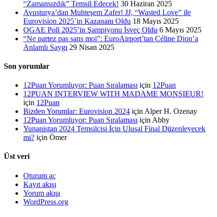
“Zamansızdık” Temsil Edecek!
30 Haziran 2025
Avusturya’dan Muhteşem Zafer! JJ, “Wasted Love” ile
Eurovision 2025’in Kazananı Oldu
18 Mayıs 2025
OGAE Poll 2025’in Şampiyonu İsveç Oldu
6 Mayıs 2025
“Ne partez pas sans moi”: EuroAirport’tan Céline Dion’a
Anlamlı Saygı
29 Nisan 2025
Son yorumlar
12Puan Yorumluyor: Puan Sıralaması
için
12Puan
12PUAN INTERVIEW WITH MADAME MONSIEUR!
için
12Puan
Bizden Yorumlar: Eurovision 2024
için
Alper H. Ozenay
12Puan Yorumluyor: Puan Sıralaması
için
Abby
Yunanistan 2024 Temsilcisi İçin Ulusal Final Düzenleyecek
mi?
için
Ömer
Üst veri
Oturum aç
Kayıt akışı
Yorum akışı
WordPress.org