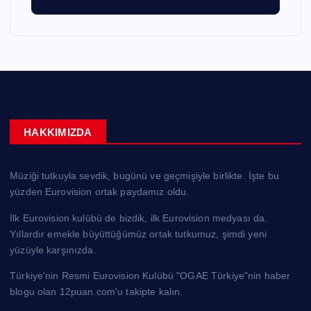
HAKKIMIZDA
Müziği tutkuyla sevdik, bugünü ve geçmişiyle birlikte. İşte bu
yüzden Eurovision ortak paydamız oldu.
İlk Eurovision kulübü de bizdik, ilk Eurovision medyası da.
Yıllardır emekle büyüttüğümüz ortak tutkumuz, şimdi yeni
yüzüyle karşınızda.
Türkiye'nin Resmi Eurovision Kulübü "OGAE Türkiye"nin haber
blogu olan 12puan.com'u takipte kalın.