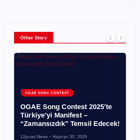
Other Story
OGAE SONG CONTEST
OGAE Song Contest 2025’te
Türkiye’yi Manifest –
“Zamansızdık” Temsil Edecek!
12puan News
Haziran 30, 2025