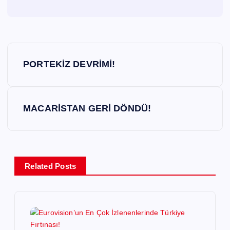
Y
PORTEKİZ DEVRİMİ!
a
z
MACARİSTAN GERİ DÖNDÜ!
ı
g
Related Posts
e
z