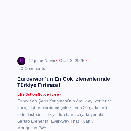
i
n
m
e
s
12puan News
Ocak 3, 2025
i
0 Comments
Eurovision’un En Çok İzlenenlerinde
Türkiye Fırtınası!
Like Button Notice
view
(
)
Eurovision Şarkı Yarışması’nın Aralık ayı verilerine
göre, platformlarda en çok izlenen 20 şarkı belli
oldu. Listede Türkiye’den tam üç şarkı yer aldı:
Sertab Erener’in “Everyway That I Can”,
Manga’nın “We…