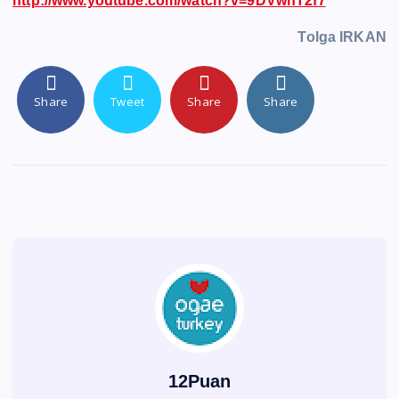
http://www.youtube.com/watch?v=9DVwnT2f7
Tolga IRKAN
Share
Tweet
Share
Share
12Puan