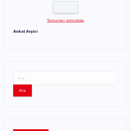
Sonuçları görüntüle
Anket Arşivi
A
r
a
m
a
: