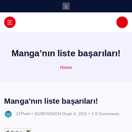
İ
ç
e
r
i
ğ
e
a
Manga’nın liste başarıları!
t
l
Home
a
Manga’nın liste başarıları!
12Puan
EUROVISION
Ocak 4, 2011
0 Comments
Beğen