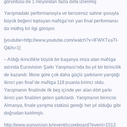
görüntüsü de 1 milyondan fazla defa izlenmiş
Yarışmadaki performansıyla ve benzersiz sahne şovuyla
büyük beğeni toplayan maNga’nın yarı final performansı
da müthiş bir ilgi görüyor.
[youtube=http://www.youtube.com/watch?v=IFWXTxaTI-
Q&fs=1]
– Aldığı ikincilikle büyük bir başarıya imza atan maNga
aslında Eurovision Şarkı Yarışması’nda bu yıl bir birincilik
de kazandı: İlkine göre çok daha güçlü şarkıların yarıştığı
ikinci yarı final’de maNga 118 puanla birinci oldu.
Yarışmanın finalinde ilk beş içinde yer alan dört şarkı
ikinci yarı finalden gelen şarkılardı. Yarışmanın birincisi
Almanya, finale yarışma statüsü gereği her yıl olduğu gibi
doğrudan katılmıştı.
http://www.eurovision.tv/event/scoreboard?event=1513