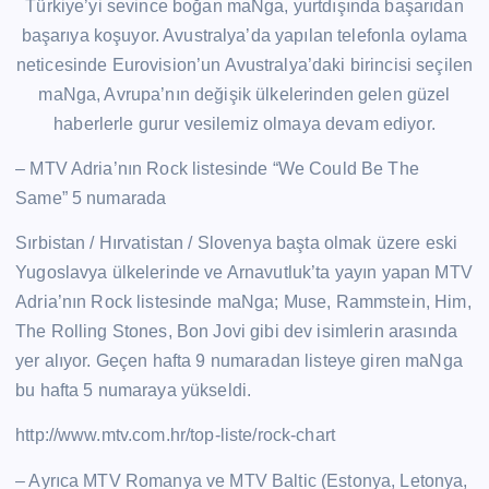
Türkiye’yi sevince boğan maNga, yurtdışında başarıdan
başarıya koşuyor. Avustralya’da yapılan telefonla oylama
neticesinde Eurovision’un Avustralya’daki birincisi seçilen
maNga, Avrupa’nın değişik ülkelerinden gelen güzel
haberlerle gurur vesilemiz olmaya devam ediyor.
– MTV Adria’nın Rock listesinde “We Could Be The
Same” 5 numarada
Sırbistan / Hırvatistan / Slovenya başta olmak üzere eski
Yugoslavya ülkelerinde ve Arnavutluk’ta yayın yapan MTV
Adria’nın Rock listesinde maNga; Muse, Rammstein, Him,
The Rolling Stones, Bon Jovi gibi dev isimlerin arasında
yer alıyor. Geçen hafta 9 numaradan listeye giren maNga
bu hafta 5 numaraya yükseldi.
http://www.mtv.com.hr/top-liste/rock-chart
– Ayrıca MTV Romanya ve MTV Baltic (Estonya, Letonya,