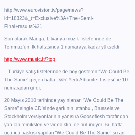
http://www.eurovision.tv/page/news?
id=18323&_t=Exclusive%3A+The+Semi-
Final+results%21
Son olarak Manga, Litvanya müzik listelerinde de
Temmuz’un ilk haftasında 1 numaraya kadar yükseldi.
http://www.music.lt/?top
– Türkiye satış listelerinde de boy gösteren “We Could Be
The Same” geçen hafta D&R Yerli Albümler Listesi’ne 10
numaradan girdi.
20 Mayıs 2010 tarihinde yayınlanan “We Could Be The
Same” single CD’sinde şarkının İstanbul, Brussels ve
Stockholm versiyonlarının yanısıra Gooseflesh tarafından
yapılan remiksleri ve video klibi de bulunuyor. Bu hafta
üçüncü baskısı yapılan “We Could Be The Same” şu an