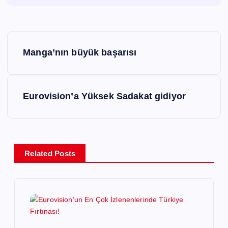
Y
Manga’nın büyük başarısı
a
z
Eurovision’a Yüksek Sadakat gidiyor
ı
g
Related Posts
e
z
i