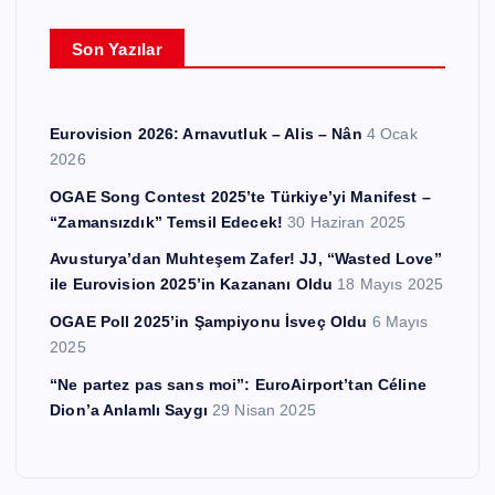
l
e
Son Yazılar
r
Eurovision 2026: Arnavutluk – Alis – Nân
4 Ocak
2026
OGAE Song Contest 2025’te Türkiye’yi Manifest –
“Zamansızdık” Temsil Edecek!
30 Haziran 2025
Avusturya’dan Muhteşem Zafer! JJ, “Wasted Love”
ile Eurovision 2025’in Kazananı Oldu
18 Mayıs 2025
OGAE Poll 2025’in Şampiyonu İsveç Oldu
6 Mayıs
2025
“Ne partez pas sans moi”: EuroAirport’tan Céline
Dion’a Anlamlı Saygı
29 Nisan 2025