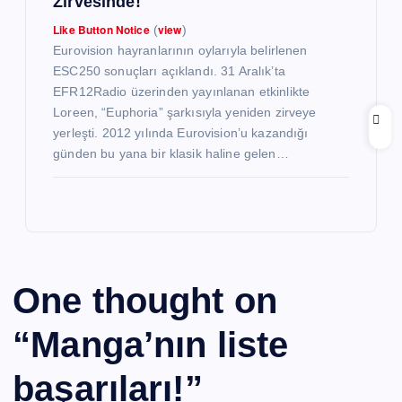
Zirvesinde!
Like Button Notice
view
(
)
Eurovision hayranlarının oylarıyla belirlenen
ESC250 sonuçları açıklandı. 31 Aralık’ta
EFR12Radio üzerinden yayınlanan etkinlikte
Loreen, “Euphoria” şarkısıyla yeniden zirveye
yerleşti. 2012 yılında Eurovision’u kazandığı
günden bu yana bir klasik haline gelen…
One thought on
“
Manga’nın liste
başarıları!
”