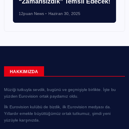
“Zamansızdık” Temsil Edecek!
12puan News
Haziran 30, 2025
HAKKIMIZDA
Müziği tutkuyla sevdik, bugünü ve geçmişiyle birlikte. İşte bu
yüzden Eurovision ortak paydamız oldu.
İlk Eurovision kulübü de bizdik, ilk Eurovision medyası da.
Yıllardır emekle büyüttüğümüz ortak tutkumuz, şimdi yeni
yüzüyle karşınızda.