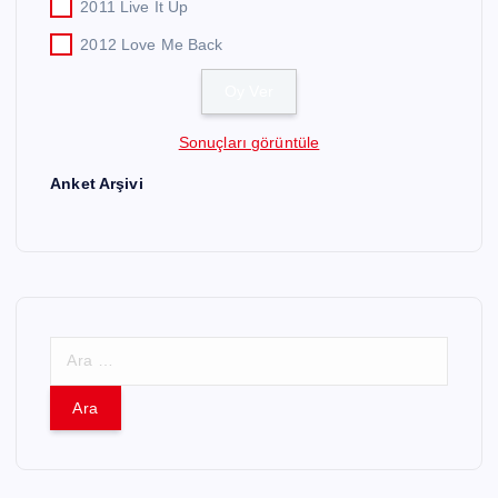
2011 Live It Up
2012 Love Me Back
Sonuçları görüntüle
Anket Arşivi
A
r
a
m
a
: