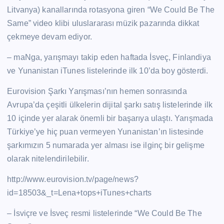
Litvanya) kanallarında rotasyona giren “We Could Be The
Same” video klibi uluslararası müzik pazarında dikkat
çekmeye devam ediyor.
– maNga, yarışmayı takip eden haftada İsveç, Finlandiya
ve Yunanistan iTunes listelerinde ilk 10’da boy gösterdi.
Eurovision Şarkı Yarışması’nın hemen sonrasında
Avrupa’da çeşitli ülkelerin dijital şarkı satış listelerinde ilk
10 içinde yer alarak önemli bir başarıya ulaştı. Yarışmada
Türkiye’ye hiç puan vermeyen Yunanistan’ın listesinde
şarkımızın 5 numarada yer alması ise ilginç bir gelişme
olarak nitelendirilebilir.
http://www.eurovision.tv/page/news?
id=18503&_t=Lena+tops+iTunes+charts
– İsviçre ve İsveç resmi listelerinde “We Could Be The