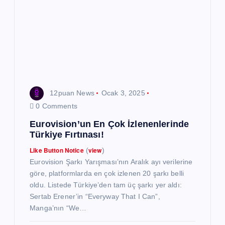
n
m
e
s
12puan News
Ocak 3, 2025
i
0 Comments
Eurovision’un En Çok İzlenenlerinde
Türkiye Fırtınası!
Like Button Notice
view
(
)
Eurovision Şarkı Yarışması’nın Aralık ayı verilerine
göre, platformlarda en çok izlenen 20 şarkı belli
oldu. Listede Türkiye’den tam üç şarkı yer aldı:
Sertab Erener’in “Everyway That I Can”,
Manga’nın “We…