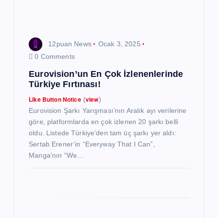
e
s
12puan News
Ocak 3, 2025
i
0 Comments
Eurovision’un En Çok İzlenenlerinde
Türkiye Fırtınası!
Like Button Notice
view
(
)
Eurovision Şarkı Yarışması’nın Aralık ayı verilerine
göre, platformlarda en çok izlenen 20 şarkı belli
oldu. Listede Türkiye’den tam üç şarkı yer aldı:
Sertab Erener’in “Everyway That I Can”,
Manga’nın “We…