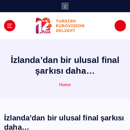
İ
ç
e
r
i
ğ
e
a
t
İzlanda’dan bir ulusal final
l
şarkısı daha…
a
Home
İzlanda’dan bir ulusal final şarkısı
daha…