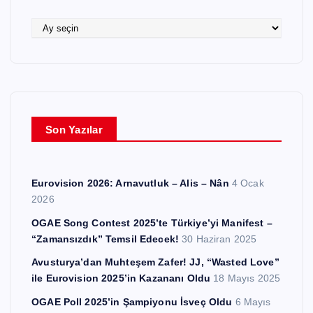
l
e
A
r
r
ş
i
v
l
e
Son Yazılar
r
Eurovision 2026: Arnavutluk – Alis – Nân
4 Ocak
2026
OGAE Song Contest 2025’te Türkiye’yi Manifest –
“Zamansızdık” Temsil Edecek!
30 Haziran 2025
Avusturya’dan Muhteşem Zafer! JJ, “Wasted Love”
ile Eurovision 2025’in Kazananı Oldu
18 Mayıs 2025
OGAE Poll 2025’in Şampiyonu İsveç Oldu
6 Mayıs