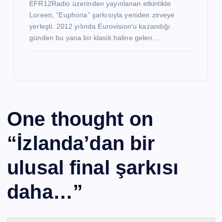
EFR12Radio üzerinden yayınlanan etkinlikte
Loreen, “Euphoria” şarkısıyla yeniden zirveye
yerleşti. 2012 yılında Eurovision’u kazandığı
günden bu yana bir klasik haline gelen…
One thought on
“
İzlanda’dan bir
ulusal final şarkısı
daha…
”