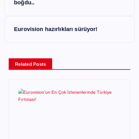
a
boğdu..
z
Eurovision hazırlıkları sürüyor!
ı
g
e
Related Posts
z
i
n
m