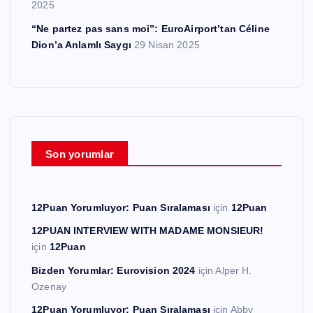
2025
“Ne partez pas sans moi”: EuroAirport’tan Céline
Dion’a Anlamlı Saygı
29 Nisan 2025
Son yorumlar
12Puan Yorumluyor: Puan Sıralaması
için
12Puan
12PUAN INTERVIEW WITH MADAME MONSIEUR!
için
12Puan
Bizden Yorumlar: Eurovision 2024
için
Alper H.
Ozenay
12Puan Yorumluyor: Puan Sıralaması
için
Abby