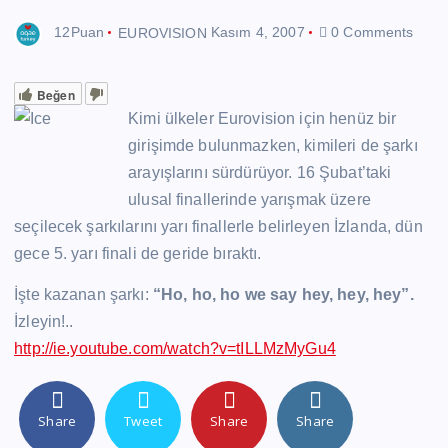
12Puan
EUROVISION
Kasım 4, 2007
0 Comments
Beğen
Kimi ülkeler Eurovision için henüz bir
girişimde bulunmazken, kimileri de şarkı
arayışlarını sürdürüyor. 16 Şubat’taki
ulusal finallerinde yarışmak üzere
seçilecek şarkılarını yarı finallerle belirleyen İzlanda, dün
gece 5. yarı finali de geride bıraktı.
İşte kazanan şarkı:
“Ho, ho, ho we say hey, hey, hey”.
İzleyin!..
http://ie.youtube.com/watch?v=tILLMzMyGu4
Share
Tweet
Share
Share