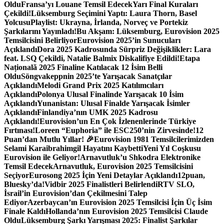
Oldu
Fransa’yı Louane Temsil Edecek
Yarı Final Kuraları
Çekildi!
Lüksemburg Seçimini Yaptı: Laura Thorn, Basel
Yolcusu
Playlist: Ukrayna, İrlanda, Norveç ve Portekiz
Şarkılarını Yayınladı!
Bu Akşam: Lüksemburg, Eurovision 2025
Temsilcisini Belirliyor
Eurovision 2025’in Sunucuları
Açıklandı
Dora 2025 Kadrosunda Sürpriz Değişiklikler: Lara
feat. LSQ Çekildi, Natalie Balmix Diskalifiye Edildi!
Etapa
Națională 2025 Finaline Katılacak 12 İsim Belli
Oldu
Söngvakeppnin 2025’te Yarışacak Sanatçılar
Açıklandı
Melodi Grand Prix 2025 Katılımcıları
Açıklandı
Polonya Ulusal Finalinde Yarışacak 10 İsim
Açıklandı
Yunanistan: Ulusal Finalde Yarışacak İsimler
Açıklandı
Finlandiya’nın UMK 2025 Kadrosu
Açıklandı!
Eurovision’un En Çok İzlenenlerinde Türkiye
Fırtınası!
Loreen “Euphoria” ile ESC250’nin Zirvesinde!
12
Puan’dan Mutlu Yıllar! 🎉
Eurovision 1981 Temsilcilerimizden
Selami Karaibrahimgil Hayatını Kaybetti
Yeni Yıl Coşkusu
Eurovision ile Geliyor!
Arnavutluk’u Shkodra Elektronike
Temsil Edecek
Arnavutluk, Eurovision 2025 Temsilcisini
Seçiyor
Eurosong 2025 İçin Yeni Detaylar Açıklandı
12puan,
Bluesky’da!
Vidbir 2025 Finalistleri Belirlendi
RTV SLO,
İsrail’in Eurovision’dan Çekilmesini Talep
Ediyor
Azerbaycan’ın Eurovision 2025 Temsilcisi İçin Üç İsim
Finale Kaldı
Hollanda’nın Eurovision 2025 Temsilcisi Claude
Oldu
Lüksemburg Şarkı Yarışması 2025: Finalist Şarkılar