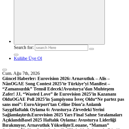
Search for:
Kulübe Üye Ol
Cum. Ağu 7th, 2026
Güncel Haberler:
Eurovision 2026: Arnavutluk – Alis –
Nân
OGAE Song Contest 2025’te Türkiye’yi Manifest –
“Zamansızdık” Temsil Edecek!
Avusturya’dan Muhteşem
Zafer! JJ, “Wasted Love” ile Eurovision 2025’in Kazananı
Oldu
OGAE Poll 2025’in Şampiyonu İsveç Oldu
“Ne partez pas
sans moi”: EuroAirport’tan Céline Dion’a Anlamlı
Saygı
Haftalık Oylama 6: Avusturya Zirvedeki Yerini
Sağlamlaştırdı.
Eurovision 2025 Yarı Final Sahne Sıralamaları
Açıklandı
Basel 2025 Haftalık Oylama: Avusturya Liderliği
Bırakmıyor, Arnavutluk Yükselişte!
Louane, “Maman”