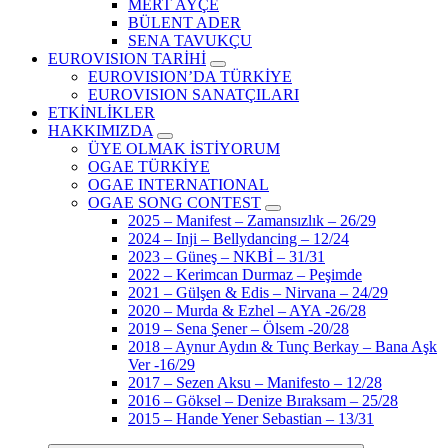
MERT AYÇE
BÜLENT ADER
SENA TAVUKÇU
EUROVISION TARİHİ
EUROVISION’DA TÜRKİYE
EUROVISION SANATÇILARI
ETKİNLİKLER
HAKKIMIZDA
ÜYE OLMAK İSTİYORUM
OGAE TÜRKİYE
OGAE INTERNATIONAL
OGAE SONG CONTEST
2025 – Manifest – Zamansızlık – 26/29
2024 – Inji – Bellydancing – 12/24
2023 – Güneş – NKBİ – 31/31
2022 – Kerimcan Durmaz – Peşimde
2021 – Gülşen & Edis – Nirvana – 24/29
2020 – Murda & Ezhel – AYA -26/28
2019 – Sena Şener – Ölsem -20/28
2018 – Aynur Aydın & Tunç Berkay – Bana Aşk
Ver -16/29
2017 – Sezen Aksu – Manifesto – 12/28
2016 – Göksel – Denize Bıraksam – 25/28
2015 – Hande Yener Sebastian – 13/31