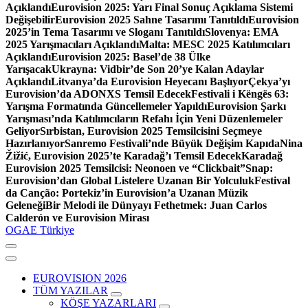
Açıklandı
Eurovision 2025: Yarı Final Sonuç Açıklama Sistemi
Değişebilir
Eurovision 2025 Sahne Tasarımı Tanıtıldı
Eurovision
2025’in Tema Tasarımı ve Sloganı Tanıtıldı
Slovenya: EMA
2025 Yarışmacıları Açıklandı
Malta: MESC 2025 Katılımcıları
Açıklandı
Eurovision 2025: Basel’de 38 Ülke
Yarışacak
Ukrayna: Vidbir’de Son 20’ye Kalan Adaylar
Açıklandı
Litvanya’da Eurovision Heyecanı Başlıyor
Çekya’yı
Eurovision’da ADONXS Temsil Edecek
Festivali i Këngës 63:
Yarışma Formatında Güncellemeler Yapıldı
Eurovision Şarkı
Yarışması’nda Katılımcıların Refahı İçin Yeni Düzenlemeler
Geliyor
Sırbistan, Eurovision 2025 Temsilcisini Seçmeye
Hazırlanıyor
Sanremo Festivali’nde Büyük Değişim Kapıda
Nina
Žižić, Eurovision 2025’te Karadağ’ı Temsil Edecek
Karadağ
Eurovision 2025 Temsilcisi: Neonoen ve “Clickbait”
Snap:
Eurovision’dan Global Listelere Uzanan Bir Yolculuk
Festival
da Canção: Portekiz’in Eurovision’a Uzanan Müzik
Geleneği
Bir Melodi ile Dünyayı Fethetmek: Juan Carlos
Calderón ve Eurovision Mirası
OGAE Türkiye
EUROVISION 2026
TÜM YAZILAR
KÖŞE YAZARLARI