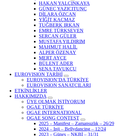
HAKAN YALÇINKAYA
GÜNEÇ YAZICITUNÇ
DİLARA ÖZCAN
YİĞİT KAÇMAZ
TUĞBERK IRKAN
EMRE TÜRKSEVEN
SERCAN GÜLER
MUSTAFA YILDIRIM
MAHMUT HALİL
ALPER ÖZENAY
MERT AYÇE
BÜLENT ADER
SENA TAVUKÇU
EUROVISION TARİHİ
EUROVISION’DA TÜRKİYE
EUROVISION SANATÇILARI
ETKİNLİKLER
HAKKIMIZDA
ÜYE OLMAK İSTİYORUM
OGAE TÜRKİYE
OGAE INTERNATIONAL
OGAE SONG CONTEST
2025 – Manifest – Zamansızlık – 26/29
2024 – Inji – Bellydancing – 12/24
2023 – Güneş – NKBİ – 31/31