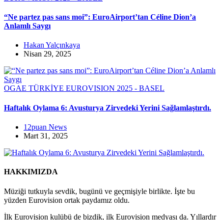
“Ne partez pas sans moi”: EuroAirport’tan Céline Dion’a
Anlamlı Saygı
Hakan Yalçınkaya
Nisan 29, 2025
OGAE TÜRKİYE
EUROVISION 2025 - BASEL
Haftalık Oylama 6: Avusturya Zirvedeki Yerini Sağlamlaştırdı.
12puan News
Mart 31, 2025
HAKKIMIZDA
Müziği tutkuyla sevdik, bugünü ve geçmişiyle birlikte. İşte bu
yüzden Eurovision ortak paydamız oldu.
İlk Eurovision kulübü de bizdik, ilk Eurovision medyası da. Yıllardır