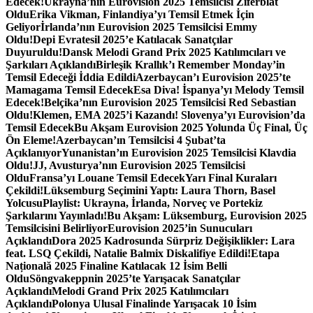
Edecek!
Ukrayna’nın Eurovision 2025 Temsilcisi Ziferblat
Oldu
Erika Vikman, Finlandiya’yı Temsil Etmek İçin
Geliyor
İrlanda’nın Eurovision 2025 Temsilcisi Emmy
Oldu!
Depi Evratesil 2025’e Katılacak Sanatçılar
Duyuruldu!
Dansk Melodi Grand Prix 2025 Katılımcıları ve
Şarkıları Açıklandı
Birleşik Krallık’ı Remember Monday’in
Temsil Edeceği İddia Edildi
Azerbaycan’ı Eurovision 2025’te
Mamagama Temsil Edecek
Esa Diva! İspanya’yı Melody Temsil
Edecek!
Belçika’nın Eurovision 2025 Temsilcisi Red Sebastian
Oldu!
Klemen, EMA 2025’i Kazandı! Slovenya’yı Eurovision’da
Temsil Edecek
Bu Akşam Eurovision 2025 Yolunda Üç Final, Üç
Ön Eleme!
Azerbaycan’ın Temsilcisi 4 Şubat’ta
Açıklanıyor
Yunanistan’ın Eurovision 2025 Temsilcisi Klavdia
Oldu!
JJ, Avusturya’nın Eurovision 2025 Temsilcisi
Oldu
Fransa’yı Louane Temsil Edecek
Yarı Final Kuraları
Çekildi!
Lüksemburg Seçimini Yaptı: Laura Thorn, Basel
Yolcusu
Playlist: Ukrayna, İrlanda, Norveç ve Portekiz
Şarkılarını Yayınladı!
Bu Akşam: Lüksemburg, Eurovision 2025
Temsilcisini Belirliyor
Eurovision 2025’in Sunucuları
Açıklandı
Dora 2025 Kadrosunda Sürpriz Değişiklikler: Lara
feat. LSQ Çekildi, Natalie Balmix Diskalifiye Edildi!
Etapa
Națională 2025 Finaline Katılacak 12 İsim Belli
Oldu
Söngvakeppnin 2025’te Yarışacak Sanatçılar
Açıklandı
Melodi Grand Prix 2025 Katılımcıları
Açıklandı
Polonya Ulusal Finalinde Yarışacak 10 İsim