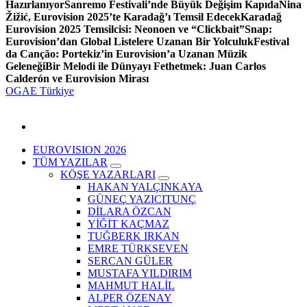
Hazırlanıyor
Sanremo Festivali’nde Büyük Değişim Kapıda
Nina
Žižić, Eurovision 2025’te Karadağ’ı Temsil Edecek
Karadağ
Eurovision 2025 Temsilcisi: Neonoen ve “Clickbait”
Snap:
Eurovision’dan Global Listelere Uzanan Bir Yolculuk
Festival
da Canção: Portekiz’in Eurovision’a Uzanan Müzik
Geleneği
Bir Melodi ile Dünyayı Fethetmek: Juan Carlos
Calderón ve Eurovision Mirası
OGAE Türkiye
EUROVISION 2026
TÜM YAZILAR
KÖŞE YAZARLARI
HAKAN YALÇINKAYA
GÜNEÇ YAZICITUNÇ
DİLARA ÖZCAN
YİĞİT KAÇMAZ
TUĞBERK IRKAN
EMRE TÜRKSEVEN
SERCAN GÜLER
MUSTAFA YILDIRIM
MAHMUT HALİL
ALPER ÖZENAY