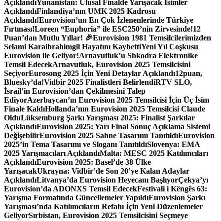
Açıklandı
Yunanistan: Ulusal Finalde Yarışacak İsimler
Açıklandı
Finlandiya’nın UMK 2025 Kadrosu
Açıklandı!
Eurovision’un En Çok İzlenenlerinde Türkiye
Fırtınası!
Loreen “Euphoria” ile ESC250’nin Zirvesinde!
12
Puan’dan Mutlu Yıllar! 🎉
Eurovision 1981 Temsilcilerimizden
Selami Karaibrahimgil Hayatını Kaybetti
Yeni Yıl Coşkusu
Eurovision ile Geliyor!
Arnavutluk’u Shkodra Elektronike
Temsil Edecek
Arnavutluk, Eurovision 2025 Temsilcisini
Seçiyor
Eurosong 2025 İçin Yeni Detaylar Açıklandı
12puan,
Bluesky’da!
Vidbir 2025 Finalistleri Belirlendi
RTV SLO,
İsrail’in Eurovision’dan Çekilmesini Talep
Ediyor
Azerbaycan’ın Eurovision 2025 Temsilcisi İçin Üç İsim
Finale Kaldı
Hollanda’nın Eurovision 2025 Temsilcisi Claude
Oldu
Lüksemburg Şarkı Yarışması 2025: Finalist Şarkılar
Açıklandı
Eurovision 2025: Yarı Final Sonuç Açıklama Sistemi
Değişebilir
Eurovision 2025 Sahne Tasarımı Tanıtıldı
Eurovision
2025’in Tema Tasarımı ve Sloganı Tanıtıldı
Slovenya: EMA
2025 Yarışmacıları Açıklandı
Malta: MESC 2025 Katılımcıları
Açıklandı
Eurovision 2025: Basel’de 38 Ülke
Yarışacak
Ukrayna: Vidbir’de Son 20’ye Kalan Adaylar
Açıklandı
Litvanya’da Eurovision Heyecanı Başlıyor
Çekya’yı
Eurovision’da ADONXS Temsil Edecek
Festivali i Këngës 63:
Yarışma Formatında Güncellemeler Yapıldı
Eurovision Şarkı
Yarışması’nda Katılımcıların Refahı İçin Yeni Düzenlemeler
Geliyor
Sırbistan, Eurovision 2025 Temsilcisini Seçmeye