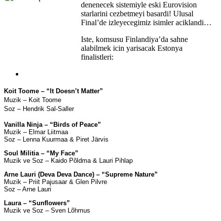
denenecek sistemiyle eski Eurovision
starlarini cezbetmeyi basardi! Ulusal
Final’de izleyecegimiz isimler aciklandi…
Iste, komsusu Finlandiya’da sahne
alabilmek icin yarisacak Estonya
finalistleri:
Koit Toome – “It Doesn’t Matter”
Muzik – Koit Toome
Soz – Hendrik Sal-Saller
Vanilla Ninja – “Birds of Peace”
Muzik – Elmar Liitmaa
Soz – Lenna Kuurmaa & Piret Järvis
Soul Militia – “My Face”
Muzik ve Soz – Kaido Põldma & Lauri Pihlap
Arne Lauri (Deva Deva Dance) – “Supreme Nature”
Muzik – Priit Pajusaar & Glen Pilvre
Soz – Arne Lauri
Laura – “Sunflowers”
Muzik ve Soz – Sven Lõhmus