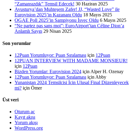
“Zamansızdık” Temsil Edecek!
30 Haziran 2025
Avusturya’dan Muhteşem Zafer! JJ, “Wasted Love” ile
Eurovision 2025’in Kazananı Oldu
18 Mayıs 2025
OGAE Poll 2025’in Şampiyonu İsveç Oldu
6 Mayıs 2025
“Ne partez pas sans moi”: EuroAirport’tan Céline Dion’a
Anlamlı Saygı
29 Nisan 2025
Son yorumlar
12Puan Yorumluyor: Puan Sıralaması
için
12Puan
12PUAN INTERVIEW WITH MADAME MONSIEUR!
için
12Puan
Bizden Yorumlar: Eurovision 2024
için
Alper H. Ozenay
12Puan Yorumluyor: Puan Sıralaması
için
Abby
Yunanistan 2024 Temsilcisi İçin Ulusal Final Düzenleyecek
mi?
için
Ömer
Üst veri
Oturum aç
Kayıt akışı
Yorum akışı
WordPress.org