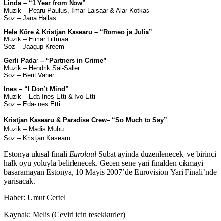
Linda – “1 Year from Now”
Muzik – Pearu Paulus, Ilmar Laisaar & Alar Kotkas
Soz – Jana Hallas
Hele Kõre & Kristjan Kasearu – “Romeo ja Julia”
Muzik – Elmar Liitmaa
Soz – Jaagup Kreem
Gerli Padar – “Partners in Crime”
Muzik – Hendrik Sal-Saller
Soz – Berit Vaher
Ines – “I Don’t Mind”
Muzik – Eda-Ines Etti & Ivo Etti
Soz – Eda-Ines Etti
Kristjan Kasearu & Paradise Crew– “So Much to Say”
Muzik – Madis Muhu
Soz – Kristjan Kasearu
Estonya ulusal finali
Eurolaul
Subat ayinda duzenlenecek, ve birinci
halk oyu yoluyla belirlenecek. Gecen sene yari finalden cikmayi
basaramayan Estonya, 10 Mayis 2007’de Eurovision Yari Finali’nde
yarisacak.
Haber: Umut Certel
Kaynak: Melis (Ceviri icin tesekkurler)