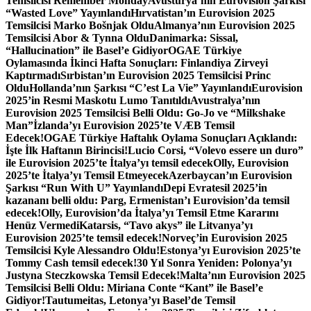
Temsilcisi Remember Monday
Avusturya’nın Eurovision Şarkısı
“Wasted Love” Yayınlandı
Hırvatistan’ın Eurovision 2025
Temsilcisi Marko Bošnjak Oldu
Almanya’nın Eurovision 2025
Temsilcisi Abor & Tynna Oldu
Danimarka: Sissal,
“Hallucination” ile Basel’e Gidiyor
OGAE Türkiye
Oylamasında İkinci Hafta Sonuçları: Finlandiya Zirveyi
Kaptırmadı
Sırbistan’ın Eurovision 2025 Temsilcisi Princ
Oldu
Hollanda’nın Şarkısı “C’est La Vie” Yayınlandı
Eurovision
2025’in Resmi Maskotu Lumo Tanıtıldı
Avustralya’nın
Eurovision 2025 Temsilcisi Belli Oldu: Go-Jo ve “Milkshake
Man”
İzlanda’yı Eurovision 2025’te VÆB Temsil
Edecek!
OGAE Türkiye Haftalık Oylama Sonuçları Açıklandı:
İşte İlk Haftanın Birincisi!
Lucio Corsi, “Volevo essere un duro”
ile Eurovision 2025’te İtalya’yı temsil edecek
Olly, Eurovision
2025’te İtalya’yı Temsil Etmeyecek
Azerbaycan’ın Eurovision
Şarkısı “Run With U” Yayınlandı
Depi Evratesil 2025’in
kazananı belli oldu: Parg, Ermenistan’ı Eurovision’da temsil
edecek!
Olly, Eurovision’da İtalya’yı Temsil Etme Kararını
Henüz Vermedi
Katarsis, “Tavo akys” ile Litvanya’yı
Eurovision 2025’te temsil edecek!
Norveç’in Eurovision 2025
Temsilcisi Kyle Alessandro Oldu!
Estonya’yı Eurovision 2025’te
Tommy Cash temsil edecek!
30 Yıl Sonra Yeniden: Polonya’yı
Justyna Steczkowska Temsil Edecek!
Malta’nın Eurovision 2025
Temsilcisi Belli Oldu: Miriana Conte “Kant” ile Basel’e
Gidiyor!
Tautumeitas, Letonya’yı Basel’de Temsil