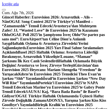
İçeriğe atla
Cum. Ağu 7th, 2026
Güncel Haberler:
Eurovision 2026: Arnavutluk – Alis –
Nân
OGAE Song Contest 2025’te Türkiye’yi Manifest –
“Zamansızdık” Temsil Edecek!
Avusturya’dan Muhteşem
Zafer! JJ, “Wasted Love” ile Eurovision 2025’in Kazananı
Oldu
OGAE Poll 2025’in Şampiyonu İsveç Oldu
“Ne partez pas
sans moi”: EuroAirport’tan Céline Dion’a Anlamlı
Saygı
Haftalık Oylama 6: Avusturya Zirvedeki Yerini
Sağlamlaştırdı.
Eurovision 2025 Yarı Final Sahne Sıralamaları
Açıklandı
Basel 2025 Haftalık Oylama: Avusturya Liderliği
Bırakmıyor, Arnavutluk Yükselişte!
Louane, “Maman”
Şarkısını İlk Kez Canlı Seslendirdi
Haftalık Oylamada Büyük
Değişim! Avusturya ve İsveç Zirveye Yerleşti
Gürcistan’dan
Eurovision 2025 Heyecanı: Mariam Shengelia “Freedom” ile
Yarışacak
Kıbrıs’ın Eurovision 2025 Temsilcisi Theo Evan’ın
Şarkısı “Shh” Yayınlandı
İsrail’in Eurovision Şarkısı “New Day
Will Rise” Yayımlandı
Portekiz’i Eurovision 2025’te NAPA
Temsil Edecek
San Marino’yu Eurovision 2025’te Gabry Ponte
Temsil Edecek
SAUNA! Kaj, “Bara Bada Bastu” ile Basel’e
Gidiyor!
OGAE Türkiye Haftalık Oylamasında Üçüncü Hafta:
Zirvede Değişiklik Zamanı
ADONXS, Yarışma Şarkısı Kiss Kiss
Goodbye’ı Yayınladı
Birleşik Krallık’ın Eurovision 2025