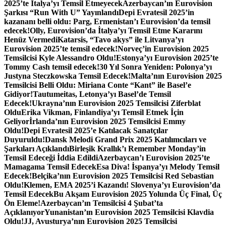
2025’te İtalya’yı Temsil Etmeyecek
Azerbaycan’ın Eurovision
Şarkısı “Run With U” Yayınlandı
Depi Evratesil 2025’in
kazananı belli oldu: Parg, Ermenistan’ı Eurovision’da temsil
edecek!
Olly, Eurovision’da İtalya’yı Temsil Etme Kararını
Henüz Vermedi
Katarsis, “Tavo akys” ile Litvanya’yı
Eurovision 2025’te temsil edecek!
Norveç’in Eurovision 2025
Temsilcisi Kyle Alessandro Oldu!
Estonya’yı Eurovision 2025’te
Tommy Cash temsil edecek!
30 Yıl Sonra Yeniden: Polonya’yı
Justyna Steczkowska Temsil Edecek!
Malta’nın Eurovision 2025
Temsilcisi Belli Oldu: Miriana Conte “Kant” ile Basel’e
Gidiyor!
Tautumeitas, Letonya’yı Basel’de Temsil
Edecek!
Ukrayna’nın Eurovision 2025 Temsilcisi Ziferblat
Oldu
Erika Vikman, Finlandiya’yı Temsil Etmek İçin
Geliyor
İrlanda’nın Eurovision 2025 Temsilcisi Emmy
Oldu!
Depi Evratesil 2025’e Katılacak Sanatçılar
Duyuruldu!
Dansk Melodi Grand Prix 2025 Katılımcıları ve
Şarkıları Açıklandı
Birleşik Krallık’ı Remember Monday’in
Temsil Edeceği İddia Edildi
Azerbaycan’ı Eurovision 2025’te
Mamagama Temsil Edecek
Esa Diva! İspanya’yı Melody Temsil
Edecek!
Belçika’nın Eurovision 2025 Temsilcisi Red Sebastian
Oldu!
Klemen, EMA 2025’i Kazandı! Slovenya’yı Eurovision’da
Temsil Edecek
Bu Akşam Eurovision 2025 Yolunda Üç Final, Üç
Ön Eleme!
Azerbaycan’ın Temsilcisi 4 Şubat’ta
Açıklanıyor
Yunanistan’ın Eurovision 2025 Temsilcisi Klavdia
Oldu!
JJ, Avusturya’nın Eurovision 2025 Temsilcisi