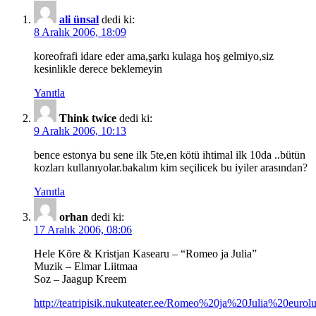
ali ünsal
dedi ki:
8 Aralık 2006, 18:09
koreofrafi idare eder ama,şarkı kulaga hoş gelmiyo,siz
kesinlikle derece beklemeyin
Yanıtla
Think twice
dedi ki:
9 Aralık 2006, 10:13
bence estonya bu sene ilk 5te,en kötü ihtimal ilk 10da ..bütün
kozları kullanıyolar.bakalım kim seçilicek bu iyiler arasından?
Yanıtla
orhan
dedi ki:
17 Aralık 2006, 08:06
Hele Kõre & Kristjan Kasearu – “Romeo ja Julia”
Muzik – Elmar Liitmaa
Soz – Jaagup Kreem
http://teatripisik.nukuteater.ee/Romeo%20ja%20Julia%20euro