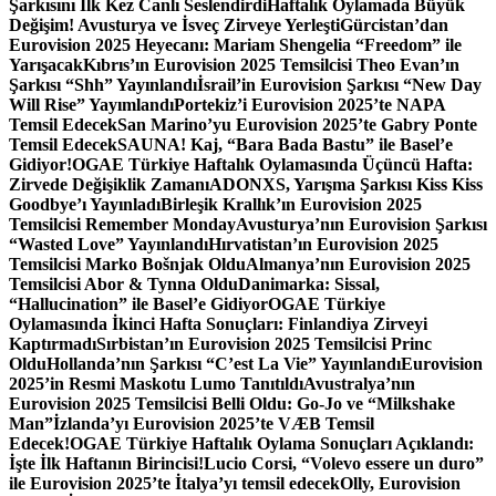
Şarkısını İlk Kez Canlı Seslendirdi
Haftalık Oylamada Büyük
Değişim! Avusturya ve İsveç Zirveye Yerleşti
Gürcistan’dan
Eurovision 2025 Heyecanı: Mariam Shengelia “Freedom” ile
Yarışacak
Kıbrıs’ın Eurovision 2025 Temsilcisi Theo Evan’ın
Şarkısı “Shh” Yayınlandı
İsrail’in Eurovision Şarkısı “New Day
Will Rise” Yayımlandı
Portekiz’i Eurovision 2025’te NAPA
Temsil Edecek
San Marino’yu Eurovision 2025’te Gabry Ponte
Temsil Edecek
SAUNA! Kaj, “Bara Bada Bastu” ile Basel’e
Gidiyor!
OGAE Türkiye Haftalık Oylamasında Üçüncü Hafta:
Zirvede Değişiklik Zamanı
ADONXS, Yarışma Şarkısı Kiss Kiss
Goodbye’ı Yayınladı
Birleşik Krallık’ın Eurovision 2025
Temsilcisi Remember Monday
Avusturya’nın Eurovision Şarkısı
“Wasted Love” Yayınlandı
Hırvatistan’ın Eurovision 2025
Temsilcisi Marko Bošnjak Oldu
Almanya’nın Eurovision 2025
Temsilcisi Abor & Tynna Oldu
Danimarka: Sissal,
“Hallucination” ile Basel’e Gidiyor
OGAE Türkiye
Oylamasında İkinci Hafta Sonuçları: Finlandiya Zirveyi
Kaptırmadı
Sırbistan’ın Eurovision 2025 Temsilcisi Princ
Oldu
Hollanda’nın Şarkısı “C’est La Vie” Yayınlandı
Eurovision
2025’in Resmi Maskotu Lumo Tanıtıldı
Avustralya’nın
Eurovision 2025 Temsilcisi Belli Oldu: Go-Jo ve “Milkshake
Man”
İzlanda’yı Eurovision 2025’te VÆB Temsil
Edecek!
OGAE Türkiye Haftalık Oylama Sonuçları Açıklandı:
İşte İlk Haftanın Birincisi!
Lucio Corsi, “Volevo essere un duro”
ile Eurovision 2025’te İtalya’yı temsil edecek
Olly, Eurovision