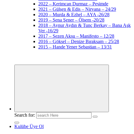
2022 – Kerimcan Durmaz – Peşimde
2021 – Gülşen & Edis – Nirvana – 24/29
2020 – Murda & Ezhel – AYA -26/28
2019 – Sena Şener – Ölsem -20/28
2018 – Aynur Aydın & Tunç Berkay – Bana Aşk
Ver -16/29
2017 – Sezen Aksu – Manifesto – 12/28
2016 – Göksel – Denize Bıraksam – 25/28
2015 – Hande Yener Sebastian – 13/31
Search for:
Kulübe Üye Ol